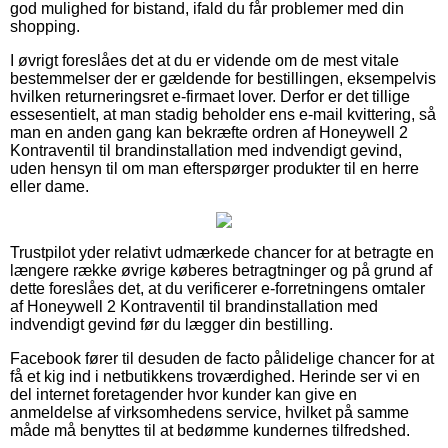
god mulighed for bistand, ifald du får problemer med din
shopping.
I øvrigt foreslåes det at du er vidende om de mest vitale
bestemmelser der er gældende for bestillingen, eksempelvis
hvilken returneringsret e-firmaet lover. Derfor er det tillige
essesentielt, at man stadig beholder ens e-mail kvittering, så
man en anden gang kan bekræfte ordren af Honeywell 2
Kontraventil til brandinstallation med indvendigt gevind,
uden hensyn til om man efterspørger produkter til en herre
eller dame.
Trustpilot yder relativt udmærkede chancer for at betragte en
længere række øvrige køberes betragtninger og på grund af
dette foreslåes det, at du verificerer e-forretningens omtaler
af Honeywell 2 Kontraventil til brandinstallation med
indvendigt gevind før du lægger din bestilling.
Facebook fører til desuden de facto pålidelige chancer for at
få et kig ind i netbutikkens troværdighed. Herinde ser vi en
del internet foretagender hvor kunder kan give en
anmeldelse af virksomhedens service, hvilket på samme
måde må benyttes til at bedømme kundernes tilfredshed.