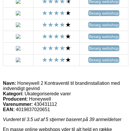
Besøg webshop
Besøg webshop
Besøg webshop
Besøg webshop
Besøg webshop
Besøg webshop
Navn:
Honeywell 2 Kontraventil til brandinstallation med
indvendigt gevind
Kategori:
Ukategoriserede varer
Producent:
Honeywell
Varenummer:
430431112
EAN:
4019837020651
Vurderet til
3.5
ud af 5 stjerner baseret på
39
anmeldelser
En masse online webshops yder til alt held en række