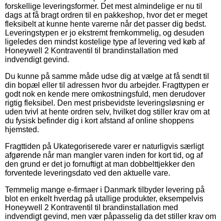
forskellige leveringsformer. Det mest almindelige er nu til
dags at få bragt ordren til en pakkeshop, hvor det er meget
fleksibelt at kunne hente varerne når det passer dig bedst.
Leveringstypen er jo ekstremt fremkommelig, og desuden
ligeledes den mindst kostelige type af levering ved køb af
Honeywell 2 Kontraventil til brandinstallation med
indvendigt gevind.
Du kunne på samme måde udse dig at vælge at få sendt til
din bopæl eller til adressen hvor du arbejder. Fragttypen er
godt nok en kende mere omkostningsfuld, men derudover
rigtig fleksibel. Den mest prisbevidste leveringsløsning er
uden tvivl at hente ordren selv, hvilket dog stiller krav om at
du fysisk befinder dig i kort afstand af online shoppens
hjemsted.
Fragttiden på Ukategoriserede varer er naturligvis særligt
afgørende når man mangler varen inden for kort tid, og af
den grund er det jo fornuftigt at man dobbelttjekker den
forventede leveringsdato ved den aktuelle vare.
Temmelig mange e-firmaer i Danmark tilbyder levering på
blot en enkelt hverdag på utallige produkter, eksempelvis
Honeywell 2 Kontraventil til brandinstallation med
indvendigt gevind, men vær påpasselig da det stiller krav om