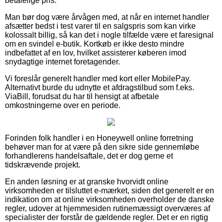
betalelige pris.
Man bør dog være årvågen med, at når en internet handler
afsætter bedst i test varer til en salgspris som kan virke
kolossalt billig, så kan det i nogle tilfælde være et faresignal
om en svindel e-butik. Kortkøb er ikke desto mindre
indbefattet af en lov, hvilket assisterer køberen imod
snydagtige internet foretagender.
Vi foreslår generelt handler med kort eller MobilePay.
Alternativt burde du udnytte et afdragstilbud som f.eks.
ViaBill, forudsat du har til hensigt at afbetale
omkostningerne over en periode.
Forinden folk handler i en Honeywell online forretning
behøver man for at være på den sikre side gennemløbe
forhandlerens handelsaftale, det er dog gerne et
tidskrævende projekt.
En anden løsning er at granske hvorvidt online
virksomheden er tilsluttet e-mærket, siden det generelt er en
indikation om at online virksomheden overholder de danske
regler, udover at hjemmesiden rutinemæssigt overværes af
specialister der forstår de gældende regler. Det er en rigtig