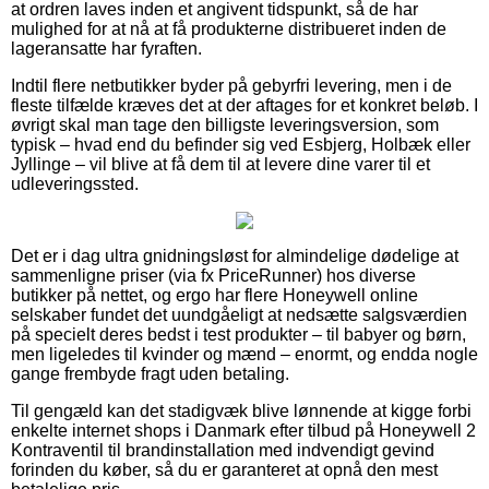
at ordren laves inden et angivent tidspunkt, så de har
mulighed for at nå at få produkterne distribueret inden de
lageransatte har fyraften.
Indtil flere netbutikker byder på gebyrfri levering, men i de
fleste tilfælde kræves det at der aftages for et konkret beløb. I
øvrigt skal man tage den billigste leveringsversion, som
typisk – hvad end du befinder sig ved Esbjerg, Holbæk eller
Jyllinge – vil blive at få dem til at levere dine varer til et
udleveringssted.
Det er i dag ultra gnidningsløst for almindelige dødelige at
sammenligne priser (via fx PriceRunner) hos diverse
butikker på nettet, og ergo har flere Honeywell online
selskaber fundet det uundgåeligt at nedsætte salgsværdien
på specielt deres bedst i test produkter – til babyer og børn,
men ligeledes til kvinder og mænd – enormt, og endda nogle
gange frembyde fragt uden betaling.
Til gengæld kan det stadigvæk blive lønnende at kigge forbi
enkelte internet shops i Danmark efter tilbud på Honeywell 2
Kontraventil til brandinstallation med indvendigt gevind
forinden du køber, så du er garanteret at opnå den mest