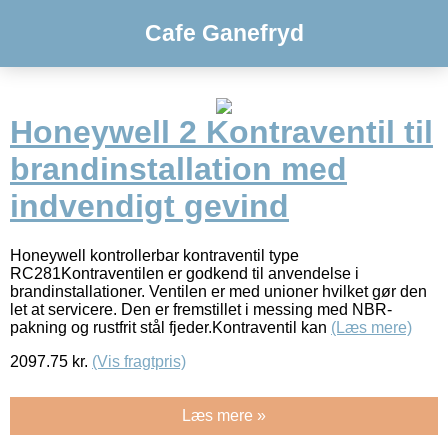
Cafe Ganefryd
Honeywell 2 Kontraventil til
brandinstallation med
indvendigt gevind
Honeywell kontrollerbar kontraventil type
RC281Kontraventilen er godkend til anvendelse i
brandinstallationer. Ventilen er med unioner hvilket gør den
let at servicere. Den er fremstillet i messing med NBR-
pakning og rustfrit stål fjeder.Kontraventil kan
(Læs mere)
2097.75
kr.
(Vis fragtpris)
Læs mere »