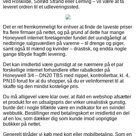
ved Roskilde, Solrød Strand eller Lemvig – vil være at få
leveret ordren til et udleveringssted.
Det er ret fremkommeligt for enhver at finde de laveste priser
fra flere firmaer på nettet, og på grund af dette har mange
Honeywell internet foretagender fundet det uundgåeligt at
nedbringe salgsværdien på varerne – til drenge og piger,
samt også til mænd og kvinder – drastisk, og endda nogle
gange tilbyde fragtfri levering.
Det kan imidlertid være gunstigt at se nærmere på et par
forskellige internet forhandlere efter rabatkoder på
Honeywell 3/4 – DN20 TBS med nippel, kontrollerbar, kl. 4,
PN10 forud for at du shopper, så du er velinformeret til at
skaffe sig den mindst kostelige pris.
Du må alligevel være klar over, at ifald en webshop afsætter
et produkt for en udsalgspris der virker urealistisk gunstig,
burde det i nogle tilfælde være en indikator for en svindel
webbutik. Bestillinger med betalingskort er imidlertid en del
af en lov, som dækker dig som kunde imod uoprigtige
butikker på nettet.
Generelt tilråder vi køb med kort eller mobilbetaling. Som en