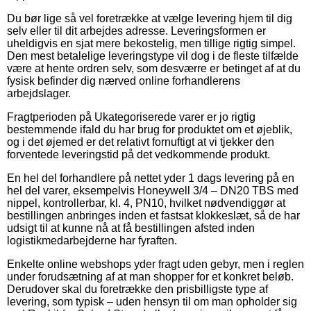
Du bør lige så vel foretrække at vælge levering hjem til dig
selv eller til dit arbejdes adresse. Leveringsformen er
uheldigvis en sjat mere bekostelig, men tillige rigtig simpel.
Den mest betalelige leveringstype vil dog i de fleste tilfælde
være at hente ordren selv, som desværre er betinget af at du
fysisk befinder dig nærved online forhandlerens
arbejdslager.
Fragtperioden på Ukategoriserede varer er jo rigtig
bestemmende ifald du har brug for produktet om et øjeblik,
og i det øjemed er det relativt fornuftigt at vi tjekker den
forventede leveringstid på det vedkommende produkt.
En hel del forhandlere på nettet yder 1 dags levering på en
hel del varer, eksempelvis Honeywell 3/4 – DN20 TBS med
nippel, kontrollerbar, kl. 4, PN10, hvilket nødvendiggør at
bestillingen anbringes inden et fastsat klokkeslæt, så de har
udsigt til at kunne nå at få bestillingen afsted inden
logistikmedarbejderne har fyraften.
Enkelte online webshops yder fragt uden gebyr, men i reglen
under forudsætning af at man shopper for et konkret beløb.
Derudover skal du foretrække den prisbilligste type af
levering, som typisk – uden hensyn til om man opholder sig