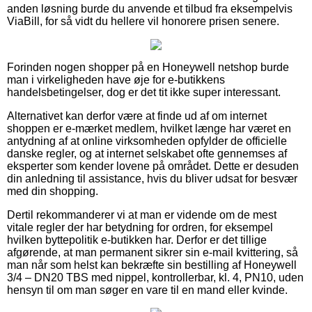
anden løsning burde du anvende et tilbud fra eksempelvis
ViaBill, for så vidt du hellere vil honorere prisen senere.
Forinden nogen shopper på en Honeywell netshop burde
man i virkeligheden have øje for e-butikkens
handelsbetingelser, dog er det tit ikke super interessant.
Alternativet kan derfor være at finde ud af om internet
shoppen er e-mærket medlem, hvilket længe har været en
antydning af at online virksomheden opfylder de officielle
danske regler, og at internet selskabet ofte gennemses af
eksperter som kender lovene på området. Dette er desuden
din anledning til assistance, hvis du bliver udsat for besvær
med din shopping.
Dertil rekommanderer vi at man er vidende om de mest
vitale regler der har betydning for ordren, for eksempel
hvilken byttepolitik e-butikken har. Derfor er det tillige
afgørende, at man permanent sikrer sin e-mail kvittering, så
man når som helst kan bekræfte sin bestilling af Honeywell
3/4 – DN20 TBS med nippel, kontrollerbar, kl. 4, PN10, uden
hensyn til om man søger en vare til en mand eller kvinde.