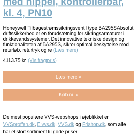
med nippel, kontrollerbar,
kl. 4, PN10
Honeywell Tilbagestrømssikringsventil type BA295SAbsolut
driftssikkerhed er en forudsætning for sikringsarmaturer i
drikkevandssystemer. Det innovative tekniske design og
funktionaliteten af BA295S, sikrer optimal beskyttelse mod
returløb, returtryk og re
(Læs mere)
4113.75
kr.
(Vis fragtpris)
Læs mere »
Køb nu »
De mest populære VVS-webshops i øjeblikket er
VVSproffen.dk
,
Elvvs.dk
,
VVS.dk
og
Frishop.dk
, som alle
har et stort sortiment til gode priser.