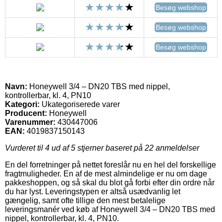
Besøg webshop
Besøg webshop
Besøg webshop
Navn:
Honeywell 3/4 – DN20 TBS med nippel,
kontrollerbar, kl. 4, PN10
Kategori:
Ukategoriserede varer
Producent:
Honeywell
Varenummer:
430447006
EAN:
4019837150143
Vurderet til
4
ud af 5 stjerner baseret på
22
anmeldelser
En del forretninger på nettet foreslår nu en hel del forskellige
fragtmuligheder. En af de mest almindelige er nu om dage
pakkeshoppen, og så skal du blot gå forbi efter din ordre når
du har lyst. Leveringstypen er altså usædvanlig let
gængelig, samt ofte tillige den mest betalelige
leveringsmanér ved køb af Honeywell 3/4 – DN20 TBS med
nippel, kontrollerbar, kl. 4, PN10.