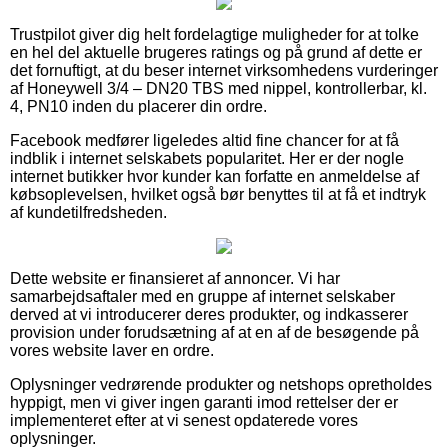
Trustpilot giver dig helt fordelagtige muligheder for at tolke
en hel del aktuelle brugeres ratings og på grund af dette er
det fornuftigt, at du beser internet virksomhedens vurderinger
af Honeywell 3/4 – DN20 TBS med nippel, kontrollerbar, kl.
4, PN10 inden du placerer din ordre.
Facebook medfører ligeledes altid fine chancer for at få
indblik i internet selskabets popularitet. Her er der nogle
internet butikker hvor kunder kan forfatte en anmeldelse af
købsoplevelsen, hvilket også bør benyttes til at få et indtryk
af kundetilfredsheden.
Dette website er finansieret af annoncer. Vi har
samarbejdsaftaler med en gruppe af internet selskaber
derved at vi introducerer deres produkter, og indkasserer
provision under forudsætning af at en af de besøgende på
vores website laver en ordre.
Oplysninger vedrørende produkter og netshops opretholdes
hyppigt, men vi giver ingen garanti imod rettelser der er
implementeret efter at vi senest opdaterede vores
oplysninger.