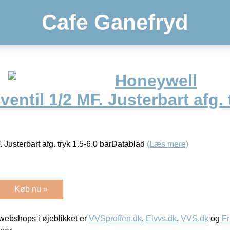
Cafe Ganefryd
Honeywell
entil 1/2 MF. Justerbart afg. 
 Justerbart afg. tryk 1.5-6.0 barDatablad
(Læs mere)
Køb nu »
ebshops i øjeblikket er
VVSproffen.dk
,
Elvvs.dk
,
VVS.dk
og
Fr