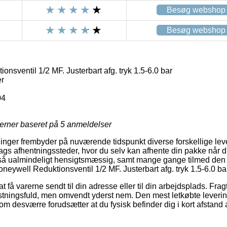
Besøg webshop
Besøg webshop
nsventil 1/2 MF. Justerbart afg. tryk 1.5-6.0 bar
r
04
jerner baseret på
5
anmeldelser
ninger frembyder på nuværende tidspunkt diverse forskellige lev
ags afhentningssteder, hvor du selv kan afhente din pakke når d
så ualmindeligt hensigtsmæssig, samt mange gange tilmed den
oneywell Reduktionsventil 1/2 MF. Justerbart afg. tryk 1.5-6.0 ba
 få varerne sendt til din adresse eller til din arbejdsplads. Fra
stningsfuld, men omvendt yderst nem. Den mest letkøbte leverin
om desværre forudsætter at du fysisk befinder dig i kort afstand 