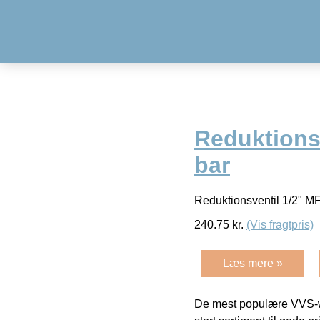
Reduktionsv
bar
Reduktionsventil 1/2" MF.
240.75
kr.
(Vis fragtpris)
Læs mere »
De mest populære VVS-w