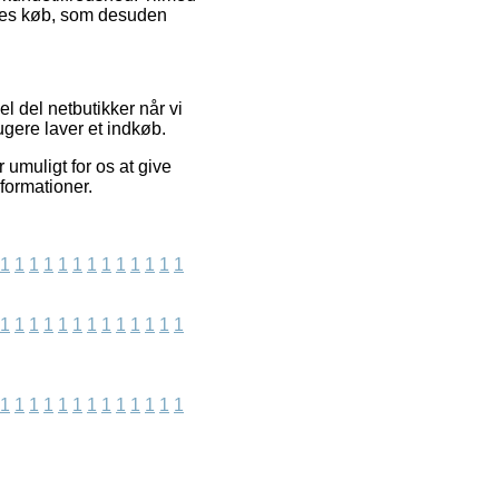
eres køb, som desuden
l del netbutikker når vi
ugere laver et indkøb.
 umuligt for os at give
formationer.
1
1
1
1
1
1
1
1
1
1
1
1
1
1
1
1
1
1
1
1
1
1
1
1
1
1
1
1
1
1
1
1
1
1
1
1
1
1
1