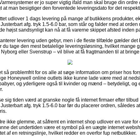
armesystemer er jo super vigtig ifald man skal bruge din ordre 
gt at man besigtiger den forventede leveringsdato for det respekt
ettet udlover 1 dags levering på mange af butikkens produkter,
Justerbart afg. tryk 1.5-6.0 bar, som står og falder med at orden r
 de højst sandsynligt kan nå at få varerne skippet afsted inden pa
anterer levering uden gebyr, men i de fleste tilfælde gælder det
bør du tage den mest betalelige leveringsløsning, hvilket mang
 Nyborg eller Svenstrup – vil blive at få fragtmanden til at bring
et så problemfrit for os alle at søge information om priser hos fo
llige Honeywell online outlets ikke kunne lade være med at ned
g babyer, og yderligere også til kvinder og mænd – betydeligt, o
r.
se sig tiden værd at granske nogle få internet firmaer efter tilb
Justerbart afg. tryk 1.5-6.0 bar før du placerer ordren, således a
ris.
re ikke glemme, at såfremt en internet shop udlover en vare for 
nne det undertiden være et symbol på en uægte internet websh
t af en retningslinje, hvilket redder en overfor fup netbutikker.