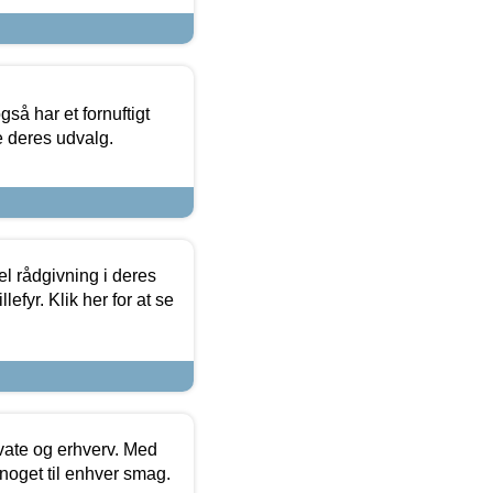
så har et fornuftigt
se deres udvalg.
el rådgivning i deres
efyr. Klik her for at se
ivate og erhverv. Med
noget til enhver smag.