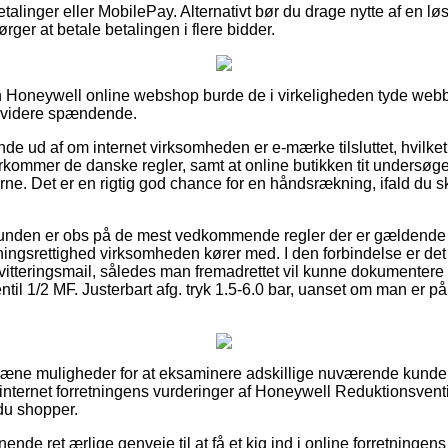
betalinger eller MobilePay. Alternativt bør du drage nytte af en l
pørger at betale betalingen i flere bidder.
 Honeywell online webshop burde de i virkeligheden tyde webbu
e videre spændende.
nde ud af om internet virksomheden er e-mærke tilsluttet, hvilk
rkommer de danske regler, samt at online butikken tit undersøges
erne. Det er en rigtig god chance for en håndsrækning, ifald du sk
 kunden er obs på de mest vedkommende regler der er gældende fo
ngsrettighed virksomheden kører med. I den forbindelse er det 
vitteringsmail, således man fremadrettet vil kunne dokumentere b
il 1/2 MF. Justerbart afg. tryk 1.5-6.0 bar, uanset om man er p
 pæne muligheder for at eksaminere adskillige nuværende kunder
er internet forretningens vurderinger af Honeywell Reduktionsventi
 du shopper.
nende ret ærlige genveje til at få et kig ind i online forretningen