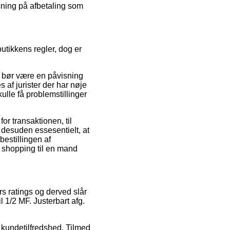
øsning på afbetaling som
tikkens regler, dog er
et bør være en påvisning
 af jurister der har nøje
ulle få problemstillinger
r transaktionen, til
desuden essesentielt, at
estillingen af
å shopping til en mand
s ratings og derved slår
l 1/2 MF. Justerbart afg.
s kundetilfredshed. Tilmed