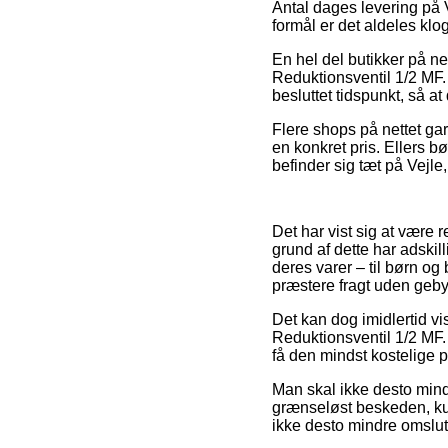
Antal dages levering på V
formål er det aldeles klo
En hel del butikker på n
Reduktionsventil 1/2 MF. 
besluttet tidspunkt, så at
Flere shops på nettet gar
en konkret pris. Ellers 
befinder sig tæt på Vejle,
Det har vist sig at være r
grund af dette har adski
deres varer – til børn o
præstere fragt uden geby
Det kan dog imidlertid vi
Reduktionsventil 1/2 MF. 
få den mindst kostelige p
Man skal ikke desto mind
grænseløst beskeden, ku
ikke desto mindre omslutte