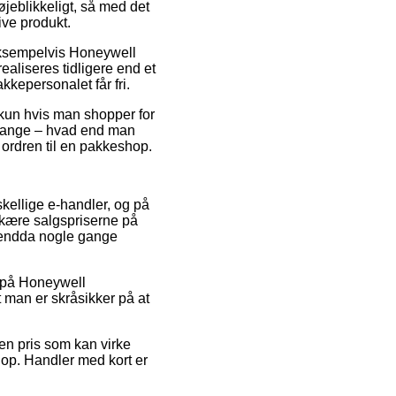
øjeblikkeligt, så med det
ive produkt.
 eksempelvis Honeywell
ealiseres tidligere end et
kkepersonalet får fri.
 kun hvis man shopper for
e gange – hvad end man
e ordren til en pakkeshop.
rskellige e-handler, og på
skære salgspriserne på
g endda nogle gange
ud på Honeywell
t man er skråsikker på at
en pris som kan virke
op. Handler med kort er