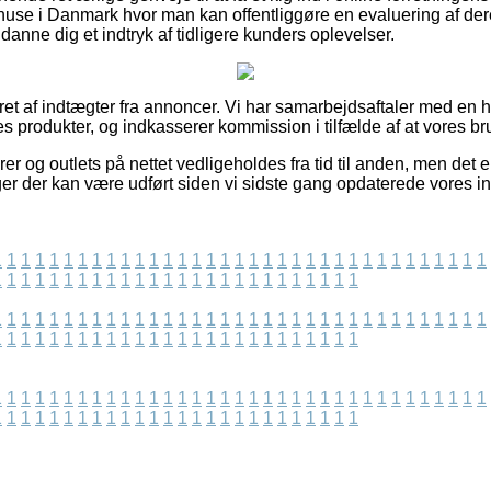
ehuse i Danmark hvor man kan offentliggøre en evaluering af d
t danne dig et indtryk af tidligere kunders oplevelser.
ret af indtægter fra annoncer. Vi har samarbejdsaftaler med en he
 produkter, og indkasserer kommission i tilfælde af at vores br
r og outlets på nettet vedligeholdes fra tid til anden, men det er
ger der kan være udført siden vi sidste gang opdaterede vores in
1
1
1
1
1
1
1
1
1
1
1
1
1
1
1
1
1
1
1
1
1
1
1
1
1
1
1
1
1
1
1
1
1
1
1
1
1
1
1
1
1
1
1
1
1
1
1
1
1
1
1
1
1
1
1
1
1
1
1
1
1
1
1
1
1
1
1
1
1
1
1
1
1
1
1
1
1
1
1
1
1
1
1
1
1
1
1
1
1
1
1
1
1
1
1
1
1
1
1
1
1
1
1
1
1
1
1
1
1
1
1
1
1
1
1
1
1
1
1
1
1
1
1
1
1
1
1
1
1
1
1
1
1
1
1
1
1
1
1
1
1
1
1
1
1
1
1
1
1
1
1
1
1
1
1
1
1
1
1
1
1
1
1
1
1
1
1
1
1
1
1
1
1
1
1
1
1
1
1
1
1
1
1