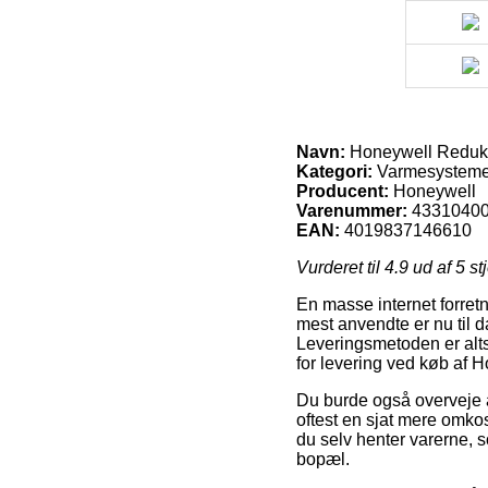
Navn:
Honeywell Reduktio
Kategori:
Varmesysteme
Producent:
Honeywell
Varenummer:
4331040
EAN:
4019837146610
Vurderet til
4.9
ud af 5 st
En masse internet forret
mest anvendte er nu til d
Leveringsmetoden er alt
for levering ved køb af H
Du burde også overveje at
oftest en sjat mere omko
du selv henter varerne, s
bopæl.