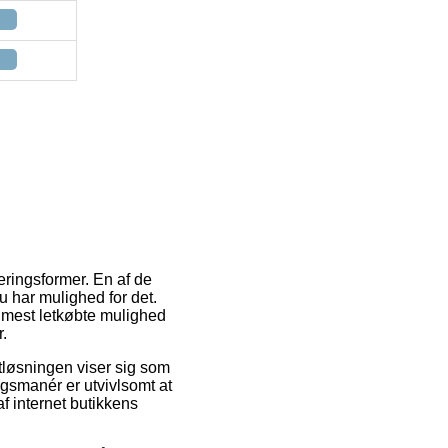
eringsformer. En af de
u har mulighed for det.
 mest letkøbte mulighed
r.
gtløsningen viser sig som
gsmanér er utvivlsomt at
af internet butikkens