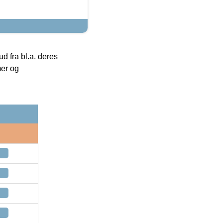
 fra bl.a. deres
mer og