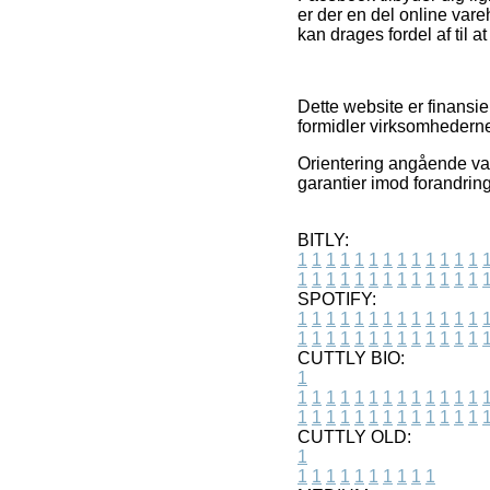
er der en del online var
kan drages fordel af til a
Dette website er finansie
formidler virksomhedernes
Orientering angående vare
garantier imod forandrin
BITLY:
1
1
1
1
1
1
1
1
1
1
1
1
1
1
1
1
1
1
1
1
1
1
1
1
1
1
SPOTIFY:
1
1
1
1
1
1
1
1
1
1
1
1
1
1
1
1
1
1
1
1
1
1
1
1
1
1
CUTTLY BIO:
1
1
1
1
1
1
1
1
1
1
1
1
1
1
1
1
1
1
1
1
1
1
1
1
1
1
1
CUTTLY OLD:
1
1
1
1
1
1
1
1
1
1
1