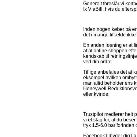
Generelt foreslår vi kort
fx ViaBill, hvis du efters
Inden nogen køber på en
det i mange tilfælde ikk
En anden løsning er at fi
af at online shoppen efte
kendskab til retningslinj
ved din ordre.
Tillige anbefales det at
eksempel hvilken ombytni
man altid beholder ens k
Honeywell Reduktionsvent
eller kvinde.
Trustpilot medfører helt
vi et slag for, at du bes
tryk 1.5-6.0 bar forinden
Facebook tilbyder dig lig