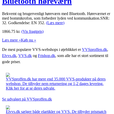
Bluetooth høreværn
Bekvemt og brugervenligt høreværn med Bluetooth. Høreværnet er
med bommikrofon, som forbedrer lyden ved kommunikation.SNR:
32. Godkendelse: EN 352.
(Læs mere)
1866.75
kr.
(Vis fragtpris)
Læs mere »
Køb nu »
De mest populære VVS-webshops i øjeblikket er
VVSproffen.dk
,
Elvvs.dk
,
VVS.dk
og
Frishop.dk
, som alle har et stort sortiment til
gode priser.
VVSproffen.dk har mere end 35.000 VVS-produkter på deres
webshop. De tilbyder nem returnering og 1-2 dages levering.
Klik her for at se deres udvalg.
Se udvalget på VVSproffen.dk
Elvvs.dk sælger både elartikler og VVS. De tilbyder prismatch