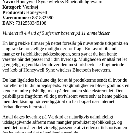
Navn:
Honeywell Sync wireless Bluetooth høreværn
Kategori:
Værktøj
Producent:
Honeywell
Varenummer:
881832580
EAN:
7312550345108
Vurderet til
4.4
ud af 5 stjerner baseret på
11
anmeldelser
En lang række firmaer på nettet foreslår på nuværende tidspunkt en
lang række forskellige muligheder for fragt. En favorit iblandt
mange er i øjeblikket pakkeshoppen, som gør at du kan hente
varerne når det passer ind i din hverdag. Muligheden er altså ret let
gængelig, og endda derudover den mest prisbevidste fragtmetode
ved køb af Honeywell Sync wireless Bluetooth høreværn.
Du kan ligeledes beslutte dig for at få produkterne sendt til hvor du
bor eller ud til din arbejdsplads. Fragtmuligheden bliver godt nok en
kende mindre prisbillig, men på den anden side ekstremt let. Den
prisbilligste fragtform vil dog utvivlsomt være selv at hente pakken,
men den løsning nødvendiggør at du har bopæl nær internet
forhandlerens hjemsted.
Antal dages levering på Værktøj er naturligvis ualmindeligt
udslagsgivende såfremt man mangler produktet øjeblikkeligt, og
med det formål er det virkelig passende at vi efterser tidshorisonten
for levering ved det pågældende produkt.