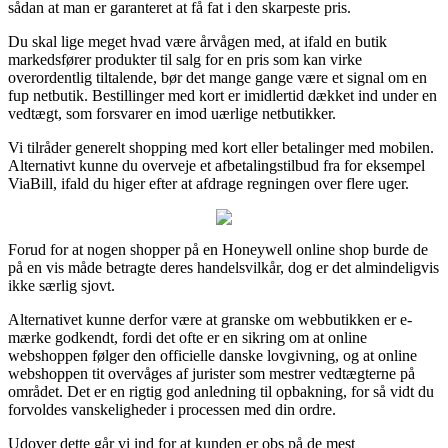
sådan at man er garanteret at få fat i den skarpeste pris.
Du skal lige meget hvad være årvågen med, at ifald en butik
markedsfører produkter til salg for en pris som kan virke
overordentlig tiltalende, bør det mange gange være et signal om en
fup netbutik. Bestillinger med kort er imidlertid dækket ind under en
vedtægt, som forsvarer en imod uærlige netbutikker.
Vi tilråder generelt shopping med kort eller betalinger med mobilen.
Alternativt kunne du overveje et afbetalingstilbud fra for eksempel
ViaBill, ifald du higer efter at afdrage regningen over flere uger.
Forud for at nogen shopper på en Honeywell online shop burde de
på en vis måde betragte deres handelsvilkår, dog er det almindeligvis
ikke særlig sjovt.
Alternativet kunne derfor være at granske om webbutikken er e-
mærke godkendt, fordi det ofte er en sikring om at online
webshoppen følger den officielle danske lovgivning, og at online
webshoppen tit overvåges af jurister som mestrer vedtægterne på
området. Det er en rigtig god anledning til opbakning, for så vidt du
forvoldes vanskeligheder i processen med din ordre.
Udover dette går vi ind for at kunden er obs på de mest