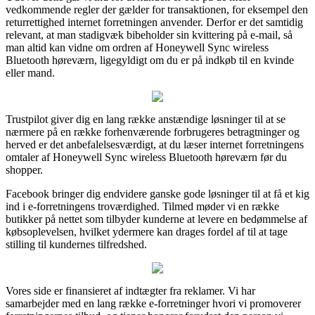
vedkommende regler der gælder for transaktionen, for eksempel den
returrettighed internet forretningen anvender. Derfor er det samtidig
relevant, at man stadigvæk bibeholder sin kvittering på e-mail, så
man altid kan vidne om ordren af Honeywell Sync wireless
Bluetooth høreværn, ligegyldigt om du er på indkøb til en kvinde
eller mand.
Trustpilot giver dig en lang række anstændige løsninger til at se
nærmere på en række forhenværende forbrugeres betragtninger og
herved er det anbefalelsesværdigt, at du læser internet forretningens
omtaler af Honeywell Sync wireless Bluetooth høreværn før du
shopper.
Facebook bringer dig endvidere ganske gode løsninger til at få et kig
ind i e-forretningens troværdighed. Tilmed møder vi en række
butikker på nettet som tilbyder kunderne at levere en bedømmelse af
købsoplevelsen, hvilket ydermere kan drages fordel af til at tage
stilling til kundernes tilfredshed.
Vores side er finansieret af indtægter fra reklamer. Vi har
samarbejder med en lang række e-forretninger hvori vi promoverer