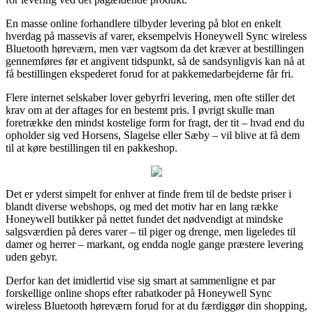
En masse online forhandlere tilbyder levering på blot en enkelt
hverdag på massevis af varer, eksempelvis Honeywell Sync wireless
Bluetooth høreværn, men vær vagtsom da det kræver at bestillingen
gennemføres før et angivent tidspunkt, så de sandsynligvis kan nå at
få bestillingen ekspederet forud for at pakkemedarbejderne får fri.
Flere internet selskaber lover gebyrfri levering, men ofte stiller det
krav om at der aftages for en bestemt pris. I øvrigt skulle man
foretrække den mindst kostelige form for fragt, der tit – hvad end du
opholder sig ved Horsens, Slagelse eller Sæby – vil blive at få dem
til at køre bestillingen til en pakkeshop.
Det er yderst simpelt for enhver at finde frem til de bedste priser i
blandt diverse webshops, og med det motiv har en lang række
Honeywell butikker på nettet fundet det nødvendigt at mindske
salgsværdien på deres varer – til piger og drenge, men ligeledes til
damer og herrer – markant, og endda nogle gange præstere levering
uden gebyr.
Derfor kan det imidlertid vise sig smart at sammenligne et par
forskellige online shops efter rabatkoder på Honeywell Sync
wireless Bluetooth høreværn forud for at du færdiggør din shopping,