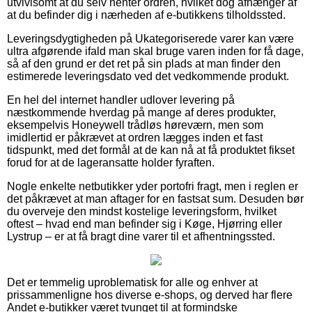
utvivlsomt at du selv henter ordren, hvilket dog afhænger af
at du befinder dig i nærheden af e-butikkens tilholdssted.
Leveringsdygtigheden på Ukategoriserede varer kan være
ultra afgørende ifald man skal bruge varen inden for få dage,
så af den grund er det ret på sin plads at man finder den
estimerede leveringsdato ved det vedkommende produkt.
En hel del internet handler udlover levering på
næstkommende hverdag på mange af deres produkter,
eksempelvis Honeywell trådløs høreværn, men som
imidlertid er påkrævet at ordren lægges inden et fast
tidspunkt, med det formål at de kan nå at få produktet fikset
forud for at de lageransatte holder fyraften.
Nogle enkelte netbutikker yder portofri fragt, men i reglen er
det påkrævet at man aftager for en fastsat sum. Desuden bør
du overveje den mindst kostelige leveringsform, hvilket
oftest – hvad end man befinder sig i Køge, Hjørring eller
Lystrup – er at få bragt dine varer til et afhentningssted.
Det er temmelig uproblematisk for alle og enhver at
prissammenligne hos diverse e-shops, og derved har flere
Andet e-butikker været tvunget til at formindske