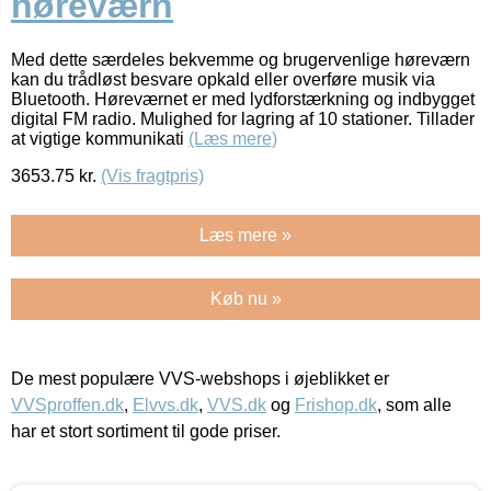
høreværn
Med dette særdeles bekvemme og brugervenlige høreværn
kan du trådløst besvare opkald eller overføre musik via
Bluetooth. Høreværnet er med lydforstærkning og indbygget
digital FM radio. Mulighed for lagring af 10 stationer. Tillader
at vigtige kommunikati
(Læs mere)
3653.75
kr.
(Vis fragtpris)
Læs mere »
Køb nu »
De mest populære VVS-webshops i øjeblikket er
VVSproffen.dk
,
Elvvs.dk
,
VVS.dk
og
Frishop.dk
, som alle
har et stort sortiment til gode priser.