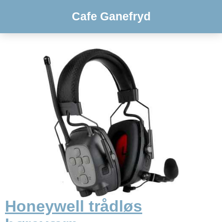
Cafe Ganefryd
Honeywell trådløs