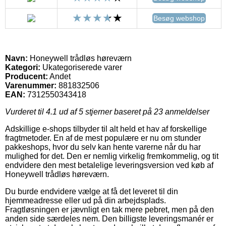
Besøg webshop
Navn:
Honeywell trådløs høreværn
Kategori:
Ukategoriserede varer
Producent:
Andet
Varenummer:
881832506
EAN:
7312550343418
Vurderet til
4.1
ud af 5 stjerner baseret på
23
anmeldelser
Adskillige e-shops tilbyder til alt held et hav af forskellige
fragtmetoder. En af de mest populære er nu om stunder
pakkeshops, hvor du selv kan hente varerne når du har
mulighed for det. Den er nemlig virkelig fremkommelig, og tit
endvidere den mest betalelige leveringsversion ved køb af
Honeywell trådløs høreværn.
Du burde endvidere vælge at få det leveret til din
hjemmeadresse eller ud på din arbejdsplads.
Fragtløsningen er jævnligt en tak mere pebret, men på den
anden side særdeles nem. Den billigste leveringsmanér er