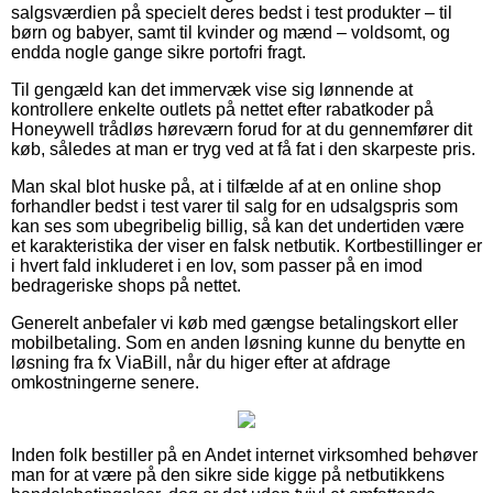
salgsværdien på specielt deres bedst i test produkter – til
børn og babyer, samt til kvinder og mænd – voldsomt, og
endda nogle gange sikre portofri fragt.
Til gengæld kan det immervæk vise sig lønnende at
kontrollere enkelte outlets på nettet efter rabatkoder på
Honeywell trådløs høreværn forud for at du gennemfører dit
køb, således at man er tryg ved at få fat i den skarpeste pris.
Man skal blot huske på, at i tilfælde af at en online shop
forhandler bedst i test varer til salg for en udsalgspris som
kan ses som ubegribelig billig, så kan det undertiden være
et karakteristika der viser en falsk netbutik. Kortbestillinger er
i hvert fald inkluderet i en lov, som passer på en imod
bedrageriske shops på nettet.
Generelt anbefaler vi køb med gængse betalingskort eller
mobilbetaling. Som en anden løsning kunne du benytte en
løsning fra fx ViaBill, når du higer efter at afdrage
omkostningerne senere.
Inden folk bestiller på en Andet internet virksomhed behøver
man for at være på den sikre side kigge på netbutikkens