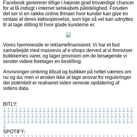
Facebook genererer tillige i højeste grad troværdige chancer
for at få indsigt i internet selskabets pålidelighed. Foruden
det ser vi en række online firmaer hvor kunder kan give en
omtale af deres købsoplevelse, som lige så vel kan udnyttes
til at tage stilling til hvor glade kunderne er.
Vores hjemmeside er reklamefinansieret. Vi har et fast
samarbejde med massevis af e-shops derved at vi fremviser
butikkernes varer, og tager provision om de besøgende vi
sender videre foretager en bestilling.
Anvisninger omkring tilbud og butikker på nettet værnes om
nu og da, men vi ønsker ikke at tage ansvar for reguleringer
der potentielt er realiseret siden seneste opdatering af
sidens data.
BITLY:
1
1
1
1
1
1
1
1
1
1
1
1
1
1
1
1
1
1
1
1
1
1
1
1
1
1
1
1
1
1
1
1
1
1
1
1
1
1
1
1
1
1
1
1
1
1
1
1
1
1
1
1
1
1
1
1
1
1
1
1
1
1
1
1
1
1
1
1
1
1
1
1
1
1
1
1
1
1
1
1
1
1
1
1
1
1
1
1
1
1
1
1
1
1
1
1
1
1
1
1
SPOTIFY: