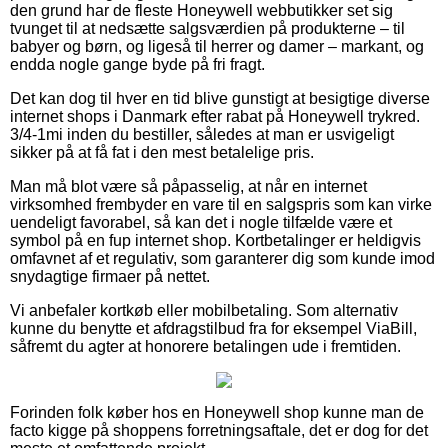
den grund har de fleste Honeywell webbutikker set sig
tvunget til at nedsætte salgsværdien på produkterne – til
babyer og børn, og ligeså til herrer og damer – markant, og
endda nogle gange byde på fri fragt.
Det kan dog til hver en tid blive gunstigt at besigtige diverse
internet shops i Danmark efter rabat på Honeywell trykred.
3/4-1mi inden du bestiller, således at man er usvigeligt
sikker på at få fat i den mest betalelige pris.
Man må blot være så påpasselig, at når en internet
virksomhed frembyder en vare til en salgspris som kan virke
uendeligt favorabel, så kan det i nogle tilfælde være et
symbol på en fup internet shop. Kortbetalinger er heldigvis
omfavnet af et regulativ, som garanterer dig som kunde imod
snydagtige firmaer på nettet.
Vi anbefaler kortkøb eller mobilbetaling. Som alternativ
kunne du benytte et afdragstilbud fra for eksempel ViaBill,
såfremt du agter at honorere betalingen ude i fremtiden.
Forinden folk køber hos en Honeywell shop kunne man de
facto kigge på shoppens forretningsaftale, det er dog for det