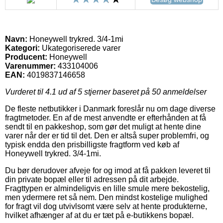
Navn:
Honeywell trykred. 3/4-1mi
Kategori:
Ukategoriserede varer
Producent:
Honeywell
Varenummer:
433104006
EAN:
4019837146658
Vurderet til
4.1
ud af 5 stjerner baseret på
50
anmeldelser
De fleste netbutikker i Danmark foreslår nu om dage diverse
fragtmetoder. En af de mest anvendte er efterhånden at få
sendt til en pakkeshop, som gør det muligt at hente dine
varer når der er tid til det. Den er altså super problemfri, og
typisk endda den prisbilligste fragtform ved køb af
Honeywell trykred. 3/4-1mi.
Du bør derudover afveje for og imod at få pakken leveret til
din private bopæl eller til adressen på dit arbejde.
Fragttypen er almindeligvis en lille smule mere bekostelig,
men ydermere ret så nem. Den mindst kostelige mulighed
for fragt vil dog utvivlsomt være selv at hente produkterne,
hvilket afhænger af at du er tæt på e-butikkens bopæl.