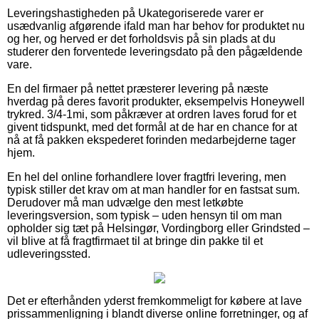
Leveringshastigheden på Ukategoriserede varer er
usædvanlig afgørende ifald man har behov for produktet nu
og her, og herved er det forholdsvis på sin plads at du
studerer den forventede leveringsdato på den pågældende
vare.
En del firmaer på nettet præsterer levering på næste
hverdag på deres favorit produkter, eksempelvis Honeywell
trykred. 3/4-1mi, som påkræver at ordren laves forud for et
givent tidspunkt, med det formål at de har en chance for at
nå at få pakken ekspederet forinden medarbejderne tager
hjem.
En hel del online forhandlere lover fragtfri levering, men
typisk stiller det krav om at man handler for en fastsat sum.
Derudover må man udvælge den mest letkøbte
leveringsversion, som typisk – uden hensyn til om man
opholder sig tæt på Helsingør, Vordingborg eller Grindsted –
vil blive at få fragtfirmaet til at bringe din pakke til et
udleveringssted.
Det er efterhånden yderst fremkommeligt for købere at lave
prissammenligning i blandt diverse online forretninger, og af