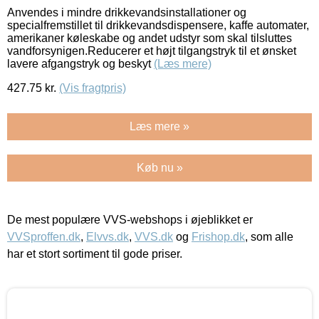
Anvendes i mindre drikkevandsinstallationer og
specialfremstillet til drikkevandsdispensere, kaffe automater,
amerikaner køleskabe og andet udstyr som skal tilsluttes
vandforsynigen.Reducerer et højt tilgangstryk til et ønsket
lavere afgangstryk og beskyt
(Læs mere)
427.75
kr.
(Vis fragtpris)
Læs mere »
Køb nu »
De mest populære VVS-webshops i øjeblikket er
VVSproffen.dk
,
Elvvs.dk
,
VVS.dk
og
Frishop.dk
, som alle
har et stort sortiment til gode priser.