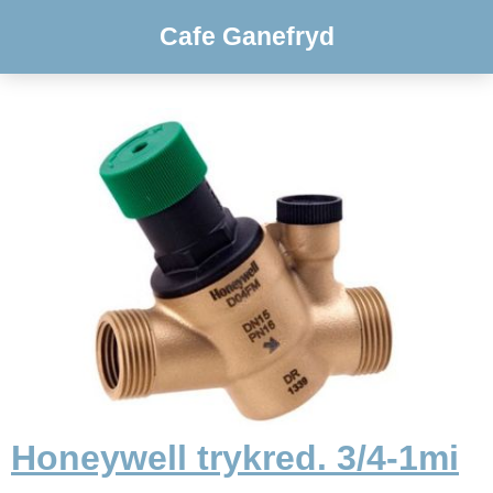
Cafe Ganefryd
Honeywell trykred. 3/4-1mi