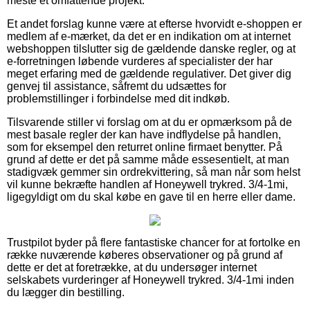
meste et omfattende projekt.
Et andet forslag kunne være at efterse hvorvidt e-shoppen er
medlem af e-mærket, da det er en indikation om at internet
webshoppen tilslutter sig de gældende danske regler, og at
e-forretningen løbende vurderes af specialister der har
meget erfaring med de gældende regulativer. Det giver dig
genvej til assistance, såfremt du udsættes for
problemstillinger i forbindelse med dit indkøb.
Tilsvarende stiller vi forslag om at du er opmærksom på de
mest basale regler der kan have indflydelse på handlen,
som for eksempel den returret online firmaet benytter. På
grund af dette er det på samme måde essesentielt, at man
stadigvæk gemmer sin ordrekvittering, så man når som helst
vil kunne bekræfte handlen af Honeywell trykred. 3/4-1mi,
ligegyldigt om du skal købe en gave til en herre eller dame.
Trustpilot byder på flere fantastiske chancer for at fortolke en
række nuværende køberes observationer og på grund af
dette er det at foretrække, at du undersøger internet
selskabets vurderinger af Honeywell trykred. 3/4-1mi inden
du lægger din bestilling.