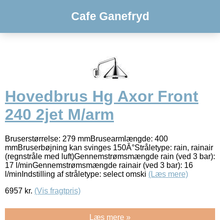
Cafe Ganefryd
Hovedbrus Hg Axor Front
240 2jet M/arm
Bruserstørrelse: 279 mmBrusearmlængde: 400
mmBruserbøjning kan svinges 150Â°Stråletype: rain, rainair
(regnstråle med luft)Gennemstrømsmængde rain (ved 3 bar):
17 l/minGennemstrømsmængde rainair (ved 3 bar): 16
l/minIndstilling af stråletype: select omski
(Læs mere)
6957
kr.
(Vis fragtpris)
Læs mere »