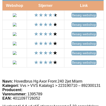
Webshop
Stjerner
Link
Besøg webshop
Besøg webshop
Besøg webshop
Besøg webshop
Besøg webshop
Besøg webshop
Navn:
Hovedbrus Hg Axor Front 240 2jet M/arm
Kategori:
Vvs > VVS Katalog1 > 223190710 – 892300131
Producent:
Varenummer:
1395789
EAN:
4011097726052