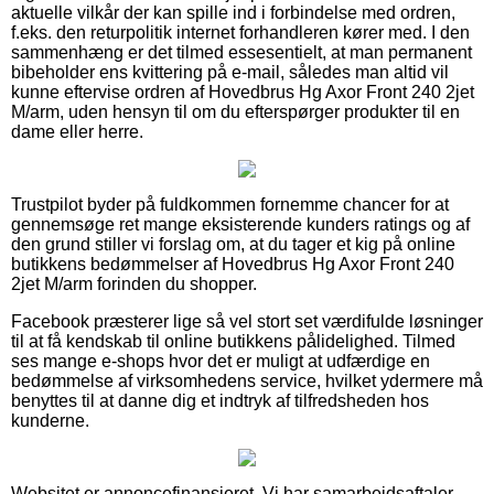
aktuelle vilkår der kan spille ind i forbindelse med ordren,
f.eks. den returpolitik internet forhandleren kører med. I den
sammenhæng er det tilmed essesentielt, at man permanent
bibeholder ens kvittering på e-mail, således man altid vil
kunne eftervise ordren af Hovedbrus Hg Axor Front 240 2jet
M/arm, uden hensyn til om du efterspørger produkter til en
dame eller herre.
Trustpilot byder på fuldkommen fornemme chancer for at
gennemsøge ret mange eksisterende kunders ratings og af
den grund stiller vi forslag om, at du tager et kig på online
butikkens bedømmelser af Hovedbrus Hg Axor Front 240
2jet M/arm forinden du shopper.
Facebook præsterer lige så vel stort set værdifulde løsninger
til at få kendskab til online butikkens pålidelighed. Tilmed
ses mange e-shops hvor det er muligt at udfærdige en
bedømmelse af virksomhedens service, hvilket ydermere må
benyttes til at danne dig et indtryk af tilfredsheden hos
kunderne.
Websitet er annoncefinansieret. Vi har samarbejdsaftaler