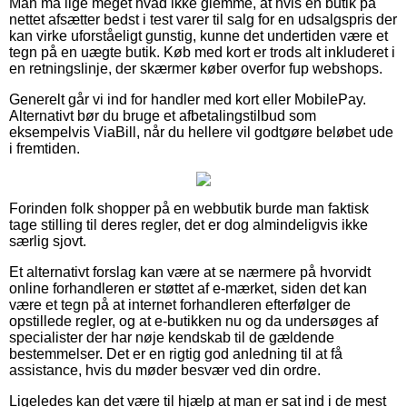
Man må lige meget hvad ikke glemme, at hvis en butik på
nettet afsætter bedst i test varer til salg for en udsalgspris der
kan virke uforståeligt gunstig, kunne det undertiden være et
tegn på en uægte butik. Køb med kort er trods alt inkluderet i
en retningslinje, der skærmer køber overfor fup webshops.
Generelt går vi ind for handler med kort eller MobilePay.
Alternativt bør du bruge et afbetalingstilbud som
eksempelvis ViaBill, når du hellere vil godtgøre beløbet ude
i fremtiden.
Forinden folk shopper på en webbutik burde man faktisk
tage stilling til deres regler, det er dog almindeligvis ikke
særlig sjovt.
Et alternativt forslag kan være at se nærmere på hvorvidt
online forhandleren er støttet af e-mærket, siden det kan
være et tegn på at internet forhandleren efterfølger de
opstillede regler, og at e-butikken nu og da undersøges af
specialister der har nøje kendskab til de gældende
bestemmelser. Det er en rigtig god anledning til at få
assistance, hvis du møder besvær ved din ordre.
Ligeledes kan det være til hjælp at man er sat ind i de mest