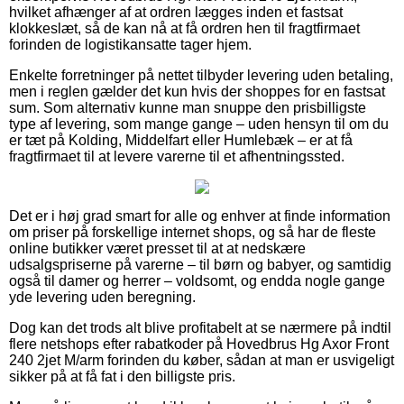
hvilket afhænger af at ordren lægges inden et fastsat
klokkeslæt, så de kan nå at få ordren hen til fragtfirmaet
forinden de logistikansatte tager hjem.
Enkelte forretninger på nettet tilbyder levering uden betaling,
men i reglen gælder det kun hvis der shoppes for en fastsat
sum. Som alternativ kunne man snuppe den prisbilligste
type af levering, som mange gange – uden hensyn til om du
er tæt på Kolding, Middelfart eller Humlebæk – er at få
fragtfirmaet til at levere varerne til et afhentningssted.
Det er i høj grad smart for alle og enhver at finde information
om priser på forskellige internet shops, og så har de fleste
online butikker været presset til at at nedskære
udsalgspriserne på varerne – til børn og babyer, og samtidig
også til damer og herrer – voldsomt, og endda nogle gange
yde levering uden beregning.
Dog kan det trods alt blive profitabelt at se nærmere på indtil
flere netshops efter rabatkoder på Hovedbrus Hg Axor Front
240 2jet M/arm forinden du køber, sådan at man er usvigeligt
sikker på at få fat i den billigste pris.