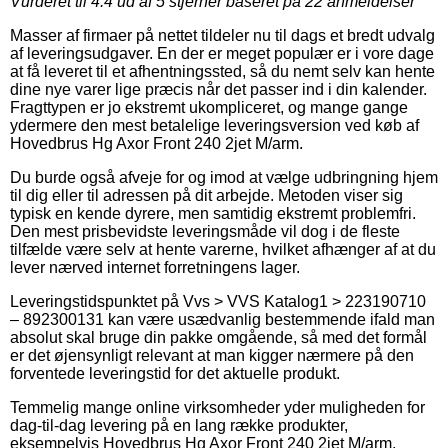
Vurderet til
4.4
ud af 5 stjerner baseret på
22
anmeldelser
Masser af firmaer på nettet tildeler nu til dags et bredt udvalg
af leveringsudgaver. En der er meget populær er i vore dage
at få leveret til et afhentningssted, så du nemt selv kan hente
dine nye varer lige præcis når det passer ind i din kalender.
Fragttypen er jo ekstremt ukompliceret, og mange gange
ydermere den mest betalelige leveringsversion ved køb af
Hovedbrus Hg Axor Front 240 2jet M/arm.
Du burde også afveje for og imod at vælge udbringning hjem
til dig eller til adressen på dit arbejde. Metoden viser sig
typisk en kende dyrere, men samtidig ekstremt problemfri.
Den mest prisbevidste leveringsmåde vil dog i de fleste
tilfælde være selv at hente varerne, hvilket afhænger af at du
lever nærved internet forretningens lager.
Leveringstidspunktet på Vvs > VVS Katalog1 > 223190710
– 892300131 kan være usædvanlig bestemmende ifald man
absolut skal bruge din pakke omgående, så med det formål
er det øjensynligt relevant at man kigger nærmere på den
forventede leveringstid for det aktuelle produkt.
Temmelig mange online virksomheder yder muligheden for
dag-til-dag levering på en lang række produkter,
eksempelvis Hovedbrus Hg Axor Front 240 2jet M/arm,