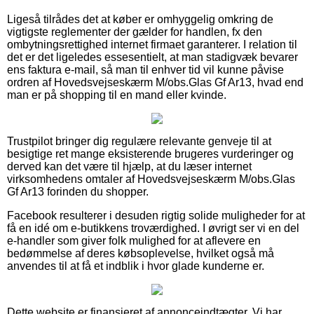
Ligeså tilrådes det at køber er omhyggelig omkring de
vigtigste reglementer der gælder for handlen, fx den
ombytningsrettighed internet firmaet garanterer. I relation til
det er det ligeledes essesentielt, at man stadigvæk bevarer
ens faktura e-mail, så man til enhver tid vil kunne påvise
ordren af Hovedsvejseskærm M/obs.Glas Gf Ar13, hvad end
man er på shopping til en mand eller kvinde.
Trustpilot bringer dig regulære relevante genveje til at
besigtige ret mange eksisterende brugeres vurderinger og
derved kan det være til hjælp, at du læser internet
virksomhedens omtaler af Hovedsvejseskærm M/obs.Glas
Gf Ar13 forinden du shopper.
Facebook resulterer i desuden rigtig solide muligheder for at
få en idé om e-butikkens troværdighed. I øvrigt ser vi en del
e-handler som giver folk mulighed for at aflevere en
bedømmelse af deres købsoplevelse, hvilket også må
anvendes til at få et indblik i hvor glade kunderne er.
Dette website er finansieret af annonceindtægter. Vi har