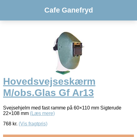
Cafe Ganefryd
Hovedsvejseskærm
M/obs.Glas Gf Ar13
Svejsehjelm med fast ramme på 60×110 mm Sigterude
22×108 mm
(Læs mere)
768
kr.
(Vis fragtpris)