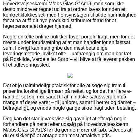
Hovedsvejseskærm M/obs.Glas Gf Ar13, men som ikke
desto mindre er regnet ud fra at ordren laves forinden et
konkret klokkeslæt, med hensynstagen til at de har mulighed
for at nå at få dit nye produkt distribueret forud for at
lagerpersonalet drager hjemad.
Nogle enkelte online butikker lover portofri fragt, men for det
meste under forudsætning af at man handler for en fastsat
sum. I øvrigt kan man gribe den mest betalelige
leveringsmetode, hvilket ofte – uafhængig om man bor tæt
på Roskilde, Varde eller Sorø – vil blive at få leveret pakken
til et udleveringssted.
Det er jo ualmindeligt praktisk for alle at søge sig frem til
priser fra forskellige firmaer på nettet, og for det har flere e-
handler set sig nødsaget til at mindske salgsværdien på
mange af deres varer – til juniorer, samt til herrer og damer –
betragteligt, og endda nogle gange sikre fragt uden betaling.
Dog kan det stadigvæk vise sig gavnligt at eftergå nogle
forhandlere på nettet efter udsalg på Hovedsvejseskærm
M/obs.Glas Gf Ar13 før du gennemfører dit køb, således at
du er sikker på at antage den mest attraktive pris.