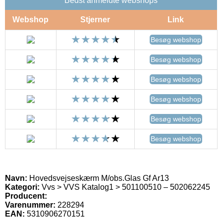
Bedst anmeldte webshops
Webshop
Stjerner
Link
Besøg webshop
Besøg webshop
Besøg webshop
Besøg webshop
Besøg webshop
Besøg webshop
Navn:
Hovedsvejseskærm M/obs.Glas Gf Ar13
Kategori:
Vvs > VVS Katalog1 > 501100510 – 502062245
Producent:
Varenummer:
228294
EAN:
5310906270151