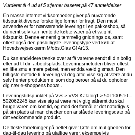
Vurderet til
4
ud af 5 stjerner baseret på
47
anmeldelser
En masse internet virksomheder giver på nuværende
tidspunkt diverse forskellige former for fragt. Den mest
anvendte er for nærværende levering til en pakkeshop, så
du nemt selv kan hente de købte varer på et valgfrit
tidspunkt. Denne er nemlig temmelig gnidningsløs, samt
oftest også den prisbilligste leveringstype ved køb af
Hovedsvejseskærm M/obs.Glas Gf Ar13.
Du kan endvidere tænke over at få varerne sendt til din bolig
eller ud til din arbejdsplads. Leveringsmetoden bliver oftest
en lille smule mere pebret, men endda vældig smart. Den
billigste metode til levering vil dog altid vise sig at være at du
selv henter produkterne, som dog beroer på at du opholder
dig nær e-shoppens bopæl.
Leveringstidspunktet på Vvs > VVS Katalog1 > 501100510 –
502062245 kan vise sig at være ret vigtig såfremt du skal
bruge varen om kort tid, og med det formål er det naturligvis
på sin plads at man checker den anslåede leveringsdato på
det vedkommende produkt.
De fleste forretninger på nettet giver løfte om muligheden for
dag-til-dag levering på utallige varer, eksempelvis