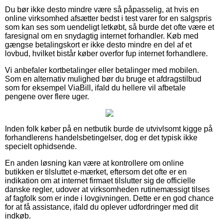
Du bør ikke desto mindre være så påpasselig, at hvis en
online virksomhed afsætter bedst i test varer for en salgspris
som kan ses som uendeligt letkøbt, så burde det ofte være et
faresignal om en snydagtig internet forhandler. Køb med
gængse betalingskort er ikke desto mindre en del af et
lovbud, hvilket bistår køber overfor fup internet forhandlere.
Vi anbefaler kortbetalinger eller betalinger med mobilen.
Som en alternativ mulighed bør du bruge et afdragstilbud
som for eksempel ViaBill, ifald du hellere vil afbetale
pengene over flere uger.
Inden folk køber på en netbutik burde de utvivlsomt kigge på
forhandlerens handelsbetingelser, dog er det typisk ikke
specielt ophidsende.
En anden løsning kan være at kontrollere om online
butikken er tilsluttet e-mærket, eftersom det ofte er en
indikation om at internet firmaet tilslutter sig de officielle
danske regler, udover at virksomheden rutinemæssigt tilses
af fagfolk som er inde i lovgivningen. Dette er en god chance
for at få assistance, ifald du oplever udfordringer med dit
indkøb.