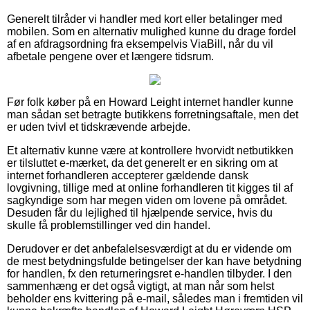
Generelt tilråder vi handler med kort eller betalinger med
mobilen. Som en alternativ mulighed kunne du drage fordel
af en afdragsordning fra eksempelvis ViaBill, når du vil
afbetale pengene over et længere tidsrum.
Før folk køber på en Howard Leight internet handler kunne
man sådan set betragte butikkens forretningsaftale, men det
er uden tvivl et tidskrævende arbejde.
Et alternativ kunne være at kontrollere hvorvidt netbutikken
er tilsluttet e-mærket, da det generelt er en sikring om at
internet forhandleren accepterer gældende dansk
lovgivning, tillige med at online forhandleren tit kigges til af
sagkyndige som har megen viden om lovene på området.
Desuden får du lejlighed til hjælpende service, hvis du
skulle få problemstillinger ved din handel.
Derudover er det anbefalelsesværdigt at du er vidende om
de mest betydningsfulde betingelser der kan have betydning
for handlen, fx den returneringsret e-handlen tilbyder. I den
sammenhæng er det også vigtigt, at man når som helst
beholder ens kvittering på e-mail, således man i fremtiden vil