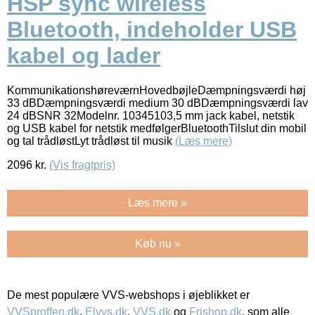
HSP sync wireless
Bluetooth, indeholder USB
kabel og lader
KommunikationshøreværnHovedbøjleDæmpningsværdi høj
33 dBDæmpningsværdi medium 30 dBDæmpningsværdi lav
24 dBSNR 32Modelnr. 10345103,5 mm jack kabel, netstik
og USB kabel for netstik medfølgerBluetoothTilslut din mobil
og tal trådløstLyt trådløst til musik
(Læs mere)
2096
kr.
(Vis fragtpris)
Læs mere »
Køb nu »
De mest populære VVS-webshops i øjeblikket er
VVSproffen.dk
,
Elvvs.dk
,
VVS.dk
og
Frishop.dk
, som alle