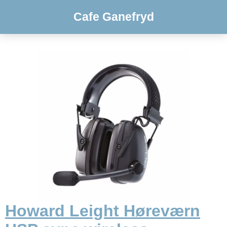
Cafe Ganefryd
Howard Leight Høreværn