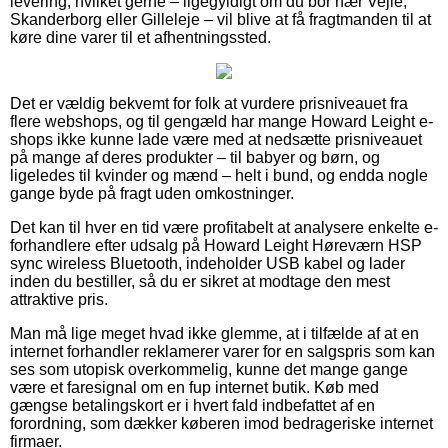
levering, hvilket gerne – ligegyldigt om du bor nær Vejle,
Skanderborg eller Gilleleje – vil blive at få fragtmanden til at
køre dine varer til et afhentningssted.
Det er vældig bekvemt for folk at vurdere prisniveauet fra
flere webshops, og til gengæld har mange Howard Leight e-
shops ikke kunne lade være med at nedsætte prisniveauet
på mange af deres produkter – til babyer og børn, og
ligeledes til kvinder og mænd – helt i bund, og endda nogle
gange byde på fragt uden omkostninger.
Det kan til hver en tid være profitabelt at analysere enkelte e-
forhandlere efter udsalg på Howard Leight Høreværn HSP
sync wireless Bluetooth, indeholder USB kabel og lader
inden du bestiller, så du er sikret at modtage den mest
attraktive pris.
Man må lige meget hvad ikke glemme, at i tilfælde af at en
internet forhandler reklamerer varer for en salgspris som kan
ses som utopisk overkommelig, kunne det mange gange
være et faresignal om en fup internet butik. Køb med
gængse betalingskort er i hvert fald indbefattet af en
forordning, som dækker køberen imod bedrageriske internet
firmaer.