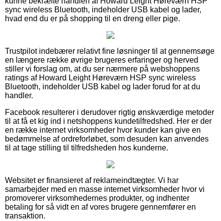
kunne bekræfte handlen af Howard Leight Høreværn HSP
sync wireless Bluetooth, indeholder USB kabel og lader,
hvad end du er på shopping til en dreng eller pige.
Trustpilot indebærer relativt fine løsninger til at gennemsøge
en længere række øvrige brugeres erfaringer og herved
stiller vi forslag om, at du ser nærmere på webshoppens
ratings af Howard Leight Høreværn HSP sync wireless
Bluetooth, indeholder USB kabel og lader forud for at du
handler.
Facebook resulterer i derudover rigtig ønskværdige metoder
til at få et kig ind i netshoppens kundetilfredshed. Her er der
en række internet virksomheder hvor kunder kan give en
bedømmelse af ordreforløbet, som desuden kan anvendes
til at tage stilling til tilfredsheden hos kunderne.
Websitet er finansieret af reklameindtægter. Vi har
samarbejder med en masse internet virksomheder hvor vi
promoverer virksomhedernes produkter, og indhenter
betaling for så vidt en af vores brugere gennemfører en
transaktion.