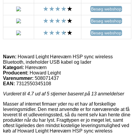
Besøg webshop
Besøg webshop
Besøg webshop
Navn:
Howard Leight Høreværn HSP sync wireless
Bluetooth, indeholder USB kabel og lader
Kategori:
Høreværn
Producent:
Howard Leight
Varenummer:
508071437
EAN:
7312550345108
Vurderet til
4.7
ud af 5 stjerner baseret på
13
anmeldelser
Masser af internet firmaer yder nu et hav af forskellige
leveringsmidler. Den mest anvendte er for nærværende at få
leveret til et udleveringssted, så du nemt selv kan hente dine
produkter når du har lyst. Fragttypen er jo meget let, samt
oftest ligeledes den mindst kostelige leveringsmulighed ved
køb af Howard Leight Høreværn HSP sync wireless