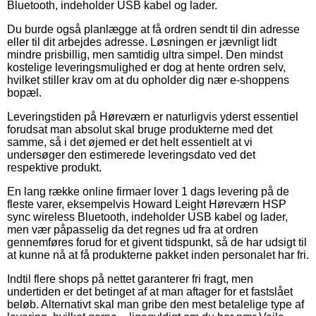
Bluetooth, indeholder USB kabel og lader.
Du burde også planlægge at få ordren sendt til din adresse
eller til dit arbejdes adresse. Løsningen er jævnligt lidt
mindre prisbillig, men samtidig ultra simpel. Den mindst
kostelige leveringsmulighed er dog at hente ordren selv,
hvilket stiller krav om at du opholder dig nær e-shoppens
bopæl.
Leveringstiden på Høreværn er naturligvis yderst essentiel
forudsat man absolut skal bruge produkterne med det
samme, så i det øjemed er det helt essentielt at vi
undersøger den estimerede leveringsdato ved det
respektive produkt.
En lang række online firmaer lover 1 dags levering på de
fleste varer, eksempelvis Howard Leight Høreværn HSP
sync wireless Bluetooth, indeholder USB kabel og lader,
men vær påpasselig da det regnes ud fra at ordren
gennemføres forud for et givent tidspunkt, så de har udsigt til
at kunne nå at få produkterne pakket inden personalet har fri.
Indtil flere shops på nettet garanterer fri fragt, men
undertiden er det betinget af at man aftager for et fastslået
beløb. Alternativt skal man gribe den mest betalelige type af