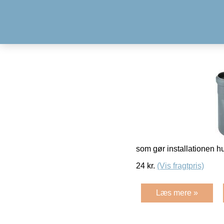
som gør installationen h
24
kr.
(Vis fragtpris)
Læs mere »