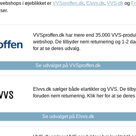
ebshops i øjeblikket er
VVSproffen.dk
,
Elvvs.dk
,
VVS.dk
og
Fr
iser.
VVSproffen.dk har mere end 35.000 VVS-produk
webshop. De tilbyder nem returnering og 1-2 dag
for at se deres udvalg.
Se udvalget på VVSproffen.dk
Elvvs.dk sælger både elartikler og VVS. De tilb
foruden nem returnering. Klik her for at se deres
Se udvalget på Elvvs.dk