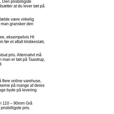
 Den prisbilligste
sætter at du lever tæt på
ælde være virkelig
at man gransker den
umre, eksempelvis Ht
før et aftalt klokkeslæt,
tsat pris. Alternativt må
om man er tæt på Taastrup,
d.
å flere online varehuse,
riserne på mange af deres
nge byde på levering
ion 110 – 90mm Grå
risbilligste pris.