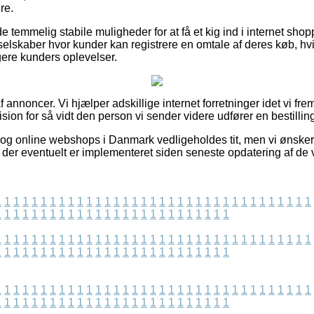
re.
 temmelig stabile muligheder for at få et kig ind i internet shop
selskaber hvor kunder kan registrere en omtale af deres køb, hv
igere kunders oplevelser.
 annoncer. Vi hjælper adskillige internet forretninger idet vi fre
ision for så vidt den person vi sender videre udfører en bestillin
g online webshops i Danmark vedligeholdes tit, men vi ønsker ik
r der eventuelt er implementeret siden seneste opdatering af de v
1
1
1
1
1
1
1
1
1
1
1
1
1
1
1
1
1
1
1
1
1
1
1
1
1
1
1
1
1
1
1
1
1
1
1
1
1
1
1
1
1
1
1
1
1
1
1
1
1
1
1
1
1
1
1
1
1
1
1
1
1
1
1
1
1
1
1
1
1
1
1
1
1
1
1
1
1
1
1
1
1
1
1
1
1
1
1
1
1
1
1
1
1
1
1
1
1
1
1
1
1
1
1
1
1
1
1
1
1
1
1
1
1
1
1
1
1
1
1
1
1
1
1
1
1
1
1
1
1
1
1
1
1
1
1
1
1
1
1
1
1
1
1
1
1
1
1
1
1
1
1
1
1
1
1
1
1
1
1
1
1
1
1
1
1
1
1
1
1
1
1
1
1
1
1
1
1
1
1
1
1
1
1