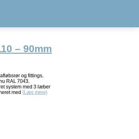
110 – 90mm
afløbsrør og fittings.
 nu RAL 7043.
eret system med 3 læber
bineret med
(Læs mere)