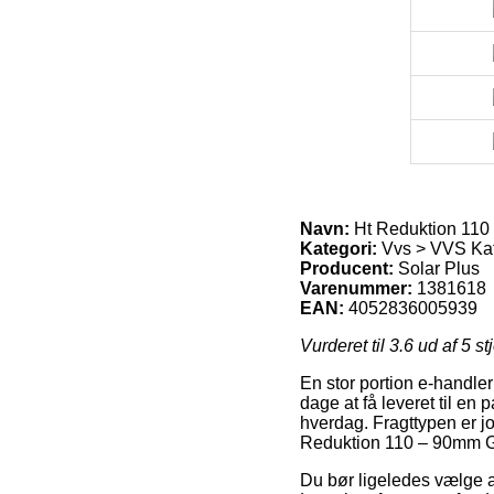
Navn:
Ht Reduktion 110
Kategori:
Vvs > VVS Ka
Producent:
Solar Plus
Varenummer:
1381618
EAN:
4052836005939
Vurderet til
3.6
ud af 5 st
En stor portion e-handler
dage at få leveret til en p
hverdag. Fragttypen er j
Reduktion 110 – 90mm G
Du bør ligeledes vælge at 