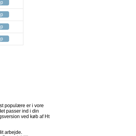
op
op
op
op
est populære er i vore
det passer ind i din
gsversion ved køb af Ht
it arbejde.