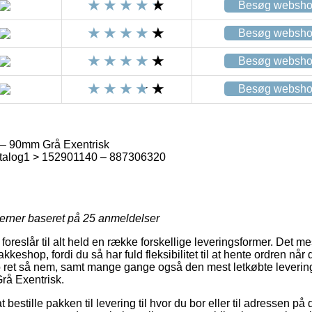
Besøg websh
Besøg websh
Besøg websh
Besøg websh
 – 90mm Grå Exentrisk
talog1 > 152901140 – 887306320
jerner baseret på
25
anmeldelser
 foreslår til alt held en række forskellige leveringsformer. Det m
akkeshop, fordi du så har fuld fleksibilitet til at hente ordren når 
o ret så nem, samt mange gange også den mest letkøbte leverin
rå Exentrisk.
bestille pakken til levering til hvor du bor eller til adressen på d