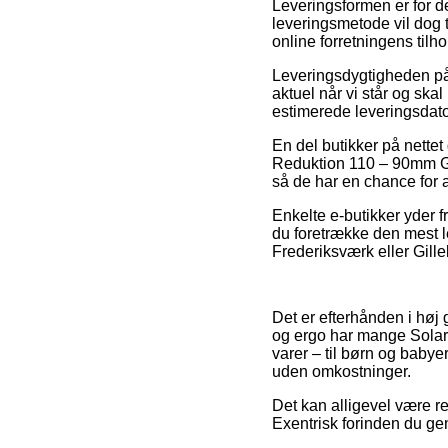
Leveringsformen er for d
leveringsmetode vil dog 
online forretningens tilho
Leveringsdygtigheden på
aktuel når vi står og ska
estimerede leveringsdat
En del butikker på nettet
Reduktion 110 – 90mm Grå
så de har en chance for a
Enkelte e-butikker yder f
du foretrække den mest le
Frederiksværk eller Gillel
Det er efterhånden i høj 
og ergo har mange Solar 
varer – til børn og baby
uden omkostninger.
Det kan alligevel være r
Exentrisk forinden du gen