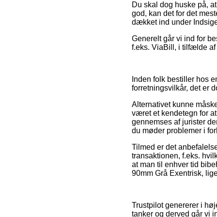
Du skal dog huske på, at 
god, kan det for det mest
dækket ind under Indsig
Generelt går vi ind for b
f.eks. ViaBill, i tilfælde 
Inden folk bestiller hos 
forretningsvilkår, det er d
Alternativet kunne måsk
været et kendetegn for a
gennemses af jurister de
du møder problemer i fo
Tilmed er det anbefalels
transaktionen, f.eks. hvil
at man til enhver tid bi
90mm Grå Exentrisk, lige
Trustpilot genererer i 
tanker og derved går vi i