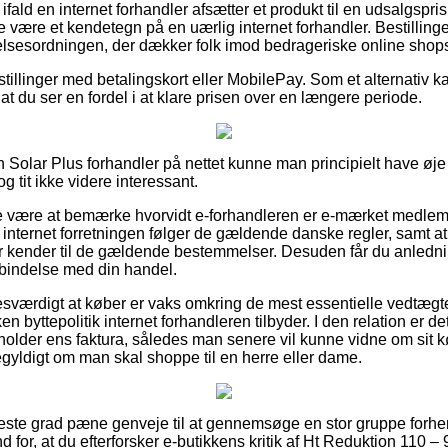
ifald en internet forhandler afsætter et produkt til en udsalgspri
e være et kendetegn på en uærlig internet forhandler. Bestillinger
elsesordningen, der dækker folk imod bedrageriske online shop
estillinger med betalingskort eller MobilePay. Som et alternativ 
af at du ser en fordel i at klare prisen over en længere periode.
en Solar Plus forhandler på nettet kunne man principielt have øj
og tit ikke videre interessant.
e være at bemærke hvorvidt e-forhandleren er e-mærket medlem,
t internet forretningen følger de gældende danske regler, samt a
r kender til de gældende bestemmelser. Desuden får du anlednin
rbindelse med din handel.
esværdigt at køber er vaks omkring de mest essentielle vedtægte
ken byttepolitik internet forhandleren tilbyder. I den relation er 
beholder ens faktura, således man senere vil kunne vidne om sit 
gyldigt om man skal shoppe til en herre eller dame.
højeste grad pæne genveje til at gennemsøge en stor gruppe fo
nd for, at du efterforsker e-butikkens kritik af Ht Reduktion 110