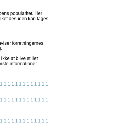
pens popularitet. Her
ilket desuden kan tages i
mviser forretningernes
g.
ke at blive stillet
iste informationer.
1
1
1
1
1
1
1
1
1
1
1
1
1
1
1
1
1
1
1
1
1
1
1
1
1
1
1
1
1
1
1
1
1
1
1
1
1
1
1