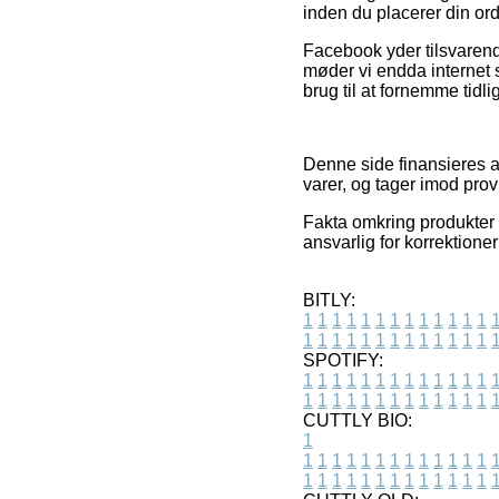
inden du placerer din ord
Facebook yder tilsvarende
møder vi endda internet 
brug til at fornemme tidl
Denne side finansieres af
varer, og tager imod prov
Fakta omkring produkter o
ansvarlig for korrektione
BITLY:
1
1
1
1
1
1
1
1
1
1
1
1
1
1
1
1
1
1
1
1
1
1
1
1
1
1
SPOTIFY:
1
1
1
1
1
1
1
1
1
1
1
1
1
1
1
1
1
1
1
1
1
1
1
1
1
1
CUTTLY BIO:
1
1
1
1
1
1
1
1
1
1
1
1
1
1
1
1
1
1
1
1
1
1
1
1
1
1
1