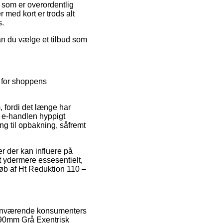
s som er overordentlig
 med kort er trods alt
s.
kan du vælge et tilbud som
e for shoppens
 fordi det længe har
t e-handlen hyppigt
g til opbakning, såfremt
r der kan influere på
det ydermere essesentielt,
køb af Ht Reduktion 110 –
rhenværende konsumenters
 – 90mm Grå Exentrisk