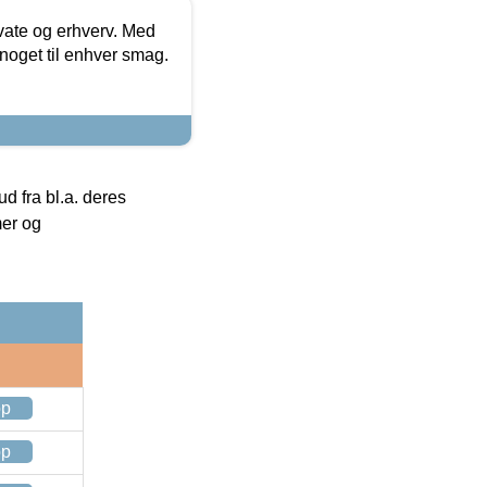
ivate og erhverv. Med
noget til enhver smag.
 fra bl.a. deres
mer og
op
op