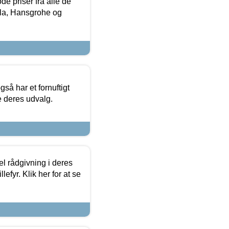
de priser fra alle de
la, Hansgrohe og
så har et fornuftigt
se deres udvalg.
el rådgivning i deres
efyr. Klik her for at se