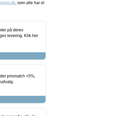
ishop.dk
, som alle har et
ter på deres
es levering. Klik her
yder prismatch +5%,
 udvalg.