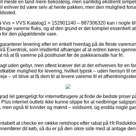
et meste en tand mere bekostelig, men samtidig ekstremt simpel.
til enhver tid være selv at hente pakken, men den mulighed forud
ldssted.
 Vvs > VVS Katalog1 > 152901140 – 887306320 kan i nogle tilf
l bruge varerne fluks, og af den grund er det komplet essentielt 
o for den pågældende vare.
 garanterer levering efter en enkelt hverdag på de fleste varen
 Exentrisk, som imidlertid afhænger af at ordren køres igennem 
t nå at få varerne på posthuset før de pakkeansatte har fri.
ragt uden gebyr, men oftest kræver det at der erhverves for en fas
tkøbte mulighed for levering, hvilket typisk – uden hensyn til 
eje – vil blive at få dem til at levere varerne til et afhentningsste
grad let gængeligt for internetbrugere at finde de bedste priser p
Plus internet outlets ikke kunne slippe for at nedbringe salgsp
er, men også til kvinder og mænd – voldsomt, og endda nogle ga
entabelt at checke en række netshops efter rabat på Ht Redukt
nemfører dit køb, så du er på den sikre side med at antage den p