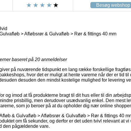
Besøg webshop
Hvid
Gulvafløb > Afløbsrør & Gulvafløb > Rør & fittings 40 mm
jerner baseret på
20
anmeldelser
r giver på nuværende tidspunkt en lang række forskellige fragtlø
pakkeshops, hvor det er muligt at hente varerne når der er tid til
t desuden desuden den mindst kostelige mulighed for levering v
 og imod at få produkterne bragt til dit hus eller til din arbejds
 mindre prisbillig, men derudover usædvanlig enkel. Den mest le
varerne, som jo beroer på at du opholder dig nær online shoppe
Afløb & Gulvafløb > Afløbsrør & Gulvafløb > Rør & fittings 40 mm
duktet om få sekunder, og derfor er det uden tvivl relevant at v
ed den pågældende vare.