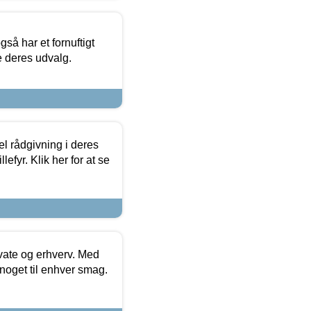
så har et fornuftigt
se deres udvalg.
el rådgivning i deres
efyr. Klik her for at se
ivate og erhverv. Med
noget til enhver smag.