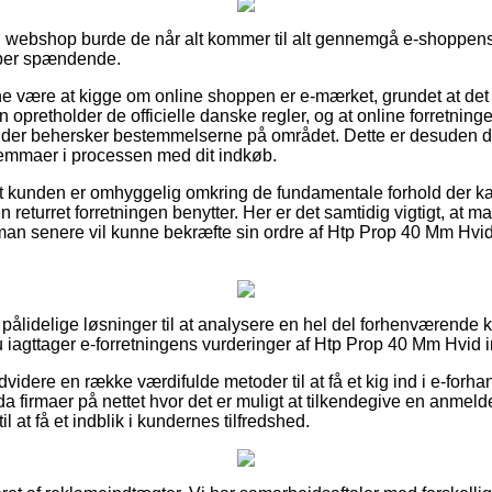
n webshop burde de når alt kommer til alt gennemgå e-shoppens
uper spændende.
 være at kigge om online shoppen er e-mærket, grundet at det 
n opretholder de officielle danske regler, og at online forretning
der behersker bestemmelserne på området. Dette er desuden din
dilemmaer i processen med dit indkøb.
t kunden er omhyggelig omkring de fundamentale forhold der ka
returret forretningen benytter. Her er det samtidig vigtigt, at ma
 man senere vil kunne bekræfte sin ordre af Htp Prop 40 Mm Hvi
s pålidelige løsninger til at analysere en hel del forhenværende 
du iagttager e-forretningens vurderinger af Htp Prop 40 Mm Hvid 
videre en række værdifulde metoder til at få et kig ind i e-forh
 firmaer på nettet hvor det er muligt at tilkendegive en anmelde
 at få et indblik i kundernes tilfredshed.