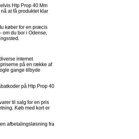
mpelvis Htp Prop 40 Mm
nå at få produktet klar
du køber for en præcis
– om du bor i Odense,
ringssted.
diverse internet
priserne på en række af
 nogle gange tilbyde
r rabatkoder på Htp Prop 40
rer til salg for en pris
etning. Køb med kort er
en afbetalingsløsning fra