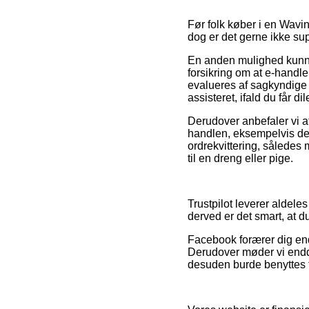
Før folk køber i en Wavi
dog er det gerne ikke s
En anden mulighed kunne
forsikring om at e-handle
evalueres af sagkyndige 
assisteret, ifald du får 
Derudover anbefaler vi a
handlen, eksempelvis den 
ordrekvittering, således
til en dreng eller pige.
Trustpilot leverer aldele
derved er det smart, at 
Facebook forærer dig end
Derudover møder vi endda
desuden burde benyttes til