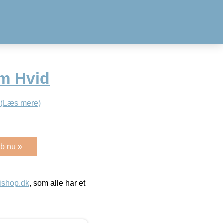
m Hvid
D
(Læs mere)
b nu »
ishop.dk
, som alle har et