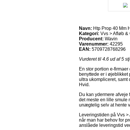
Navn:
Htp Prop 40 Mm 
Kategori:
Vvs > Afløb & 
Producent:
Wavin
Varenummer:
42295
EAN:
5709728768296
Vurderet til
4.6
ud af 5 st
En stor portion e-firmae
benyttede er i øjeblikket 
ultra ukompliceret, sam
Hvid.
Du kan ydermere afveje for
det meste en lille smule
unægtelig selv at hente 
Leveringstiden på Vvs > 
når man har behov for pro
anslåede leveringstid v