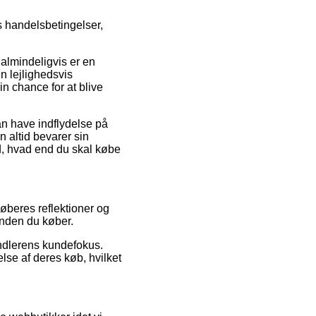
 handelsbetingelser,
almindeligvis er en
en lejlighedsvis
 chance for at blive
n have indflydelse på
n altid bevarer sin
d, hvad end du skal købe
køberes reflektioner og
inden du køber.
andlerens kundefokus.
lse af deres køb, hvilket