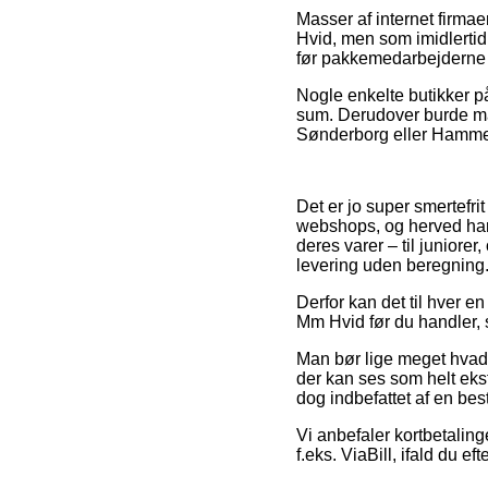
Masser af internet firma
Hvid, men som imidlertid 
før pakkemedarbejderne 
Nogle enkelte butikker på
sum. Derudover burde man
Sønderborg eller Hammel –
Det er jo super smertefri
webshops, og herved har
deres varer – til juniore
levering uden beregning
Derfor kan det til hver en
Mm Hvid før du handler, 
Man bør lige meget hvad væ
der kan ses som helt ekst
dog indbefattet af en bes
Vi anbefaler kortbetalin
f.eks. ViaBill, ifald du e