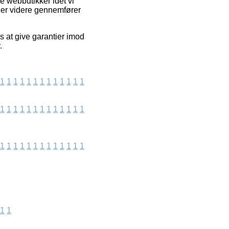
e webbutikker idet vi
nder videre gennemfører
s at give garantier imod
.
1
1
1
1
1
1
1
1
1
1
1
1
1
1
1
1
1
1
1
1
1
1
1
1
1
1
1
1
1
1
1
1
1
1
1
1
1
1
1
1
1