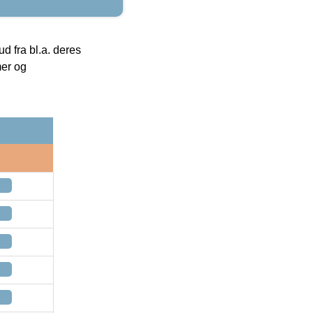
 fra bl.a. deres
mer og