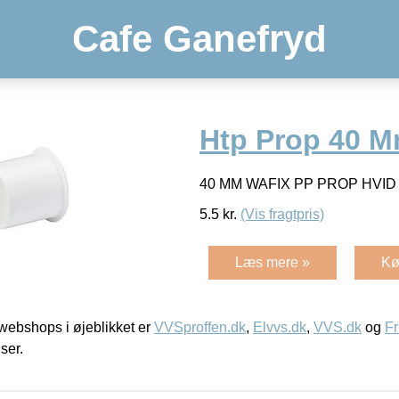
Cafe Ganefryd
Htp Prop 40 M
40 MM WAFIX PP PROP HVI
5.5
kr.
(Vis fragtpris)
Læs mere »
Kø
ebshops i øjeblikket er
VVSproffen.dk
,
Elvvs.dk
,
VVS.dk
og
Fr
iser.