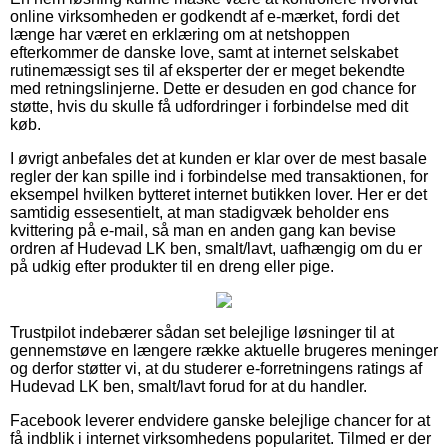
online virksomheden er godkendt af e-mærket, fordi det
længe har været en erklæring om at netshoppen
efterkommer de danske love, samt at internet selskabet
rutinemæssigt ses til af eksperter der er meget bekendte
med retningslinjerne. Dette er desuden en god chance for
støtte, hvis du skulle få udfordringer i forbindelse med dit
køb.
I øvrigt anbefales det at kunden er klar over de mest basale
regler der kan spille ind i forbindelse med transaktionen, for
eksempel hvilken bytteret internet butikken lover. Her er det
samtidig essesentielt, at man stadigvæk beholder ens
kvittering på e-mail, så man en anden gang kan bevise
ordren af Hudevad LK ben, smalt/lavt, uafhængig om du er
på udkig efter produkter til en dreng eller pige.
Trustpilot indebærer sådan set belejlige løsninger til at
gennemstøve en længere række aktuelle brugeres meninger
og derfor støtter vi, at du studerer e-forretningens ratings af
Hudevad LK ben, smalt/lavt forud for at du handler.
Facebook leverer endvidere ganske belejlige chancer for at
få indblik i internet virksomhedens popularitet. Tilmed er der