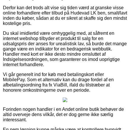
Derfor kan det trods alt vise sig tiden værd at granske visse
online forhandlere efter tilbud på Hudevad LK ben, smalt/lavt
inden du køber, sådan at du er sikret at skaffe sig den mindst
kostelige pris.
Du skal imidlertid være omhyggelig med, at såfremt en
internet webshop tilbyder et produkt til salg for en
udsalgspris der anses for urealistisk lav, så burde det mange
gange være en indikator for en bedragerisk webbutik.
Handler med kort er ikke desto mindre omsluttet af
Indsigelsesordningen, som garanterer os imod uoprigtige
internet forhandlere.
Vi går generelt ind for køb med betalingskort eller
MobilePay. Som et alternativ kan du drage fordel af en
afbetalingsordning fra fx ViaBill, ifald du tilstræber at
honorere omkostningerne over en periode.
Forinden nogen handler i en Andet online butik behøver de
altid overveje dens vilkår, det er dog gerne ikke særlig
interessant.
En nem løsning kunne måske være at kontrollere hvorvidt