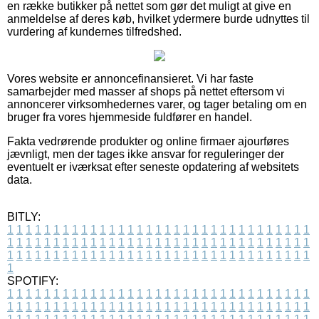
en række butikker på nettet som gør det muligt at give en
anmeldelse af deres køb, hvilket ydermere burde udnyttes til
vurdering af kundernes tilfredshed.
Vores website er annoncefinansieret. Vi har faste
samarbejder med masser af shops på nettet eftersom vi
annoncerer virksomhedernes varer, og tager betaling om en
bruger fra vores hjemmeside fuldfører en handel.
Fakta vedrørende produkter og online firmaer ajourføres
jævnligt, men der tages ikke ansvar for reguleringer der
eventuelt er iværksat efter seneste opdatering af websitets
data.
BITLY:
1
1
1
1
1
1
1
1
1
1
1
1
1
1
1
1
1
1
1
1
1
1
1
1
1
1
1
1
1
1
1
1
1
1
1
1
1
1
1
1
1
1
1
1
1
1
1
1
1
1
1
1
1
1
1
1
1
1
1
1
1
1
1
1
1
1
1
1
1
1
1
1
1
1
1
1
1
1
1
1
1
1
1
1
1
1
1
1
1
1
1
1
1
1
1
1
1
1
1
1
SPOTIFY:
1
1
1
1
1
1
1
1
1
1
1
1
1
1
1
1
1
1
1
1
1
1
1
1
1
1
1
1
1
1
1
1
1
1
1
1
1
1
1
1
1
1
1
1
1
1
1
1
1
1
1
1
1
1
1
1
1
1
1
1
1
1
1
1
1
1