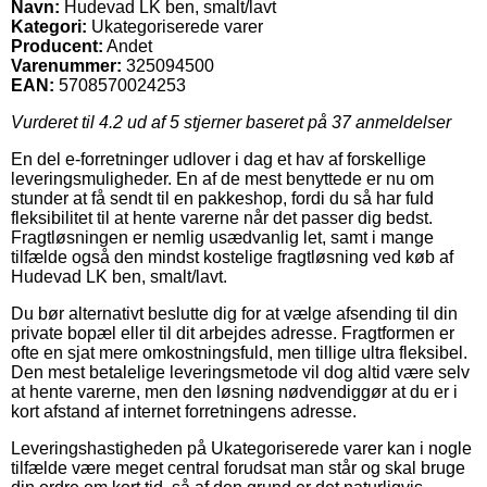
Navn:
Hudevad LK ben, smalt/lavt
Kategori:
Ukategoriserede varer
Producent:
Andet
Varenummer:
325094500
EAN:
5708570024253
Vurderet til
4.2
ud af 5 stjerner baseret på
37
anmeldelser
En del e-forretninger udlover i dag et hav af forskellige
leveringsmuligheder. En af de mest benyttede er nu om
stunder at få sendt til en pakkeshop, fordi du så har fuld
fleksibilitet til at hente varerne når det passer dig bedst.
Fragtløsningen er nemlig usædvanlig let, samt i mange
tilfælde også den mindst kostelige fragtløsning ved køb af
Hudevad LK ben, smalt/lavt.
Du bør alternativt beslutte dig for at vælge afsending til din
private bopæl eller til dit arbejdes adresse. Fragtformen er
ofte en sjat mere omkostningsfuld, men tillige ultra fleksibel.
Den mest betalelige leveringsmetode vil dog altid være selv
at hente varerne, men den løsning nødvendiggør at du er i
kort afstand af internet forretningens adresse.
Leveringshastigheden på Ukategoriserede varer kan i nogle
tilfælde være meget central forudsat man står og skal bruge