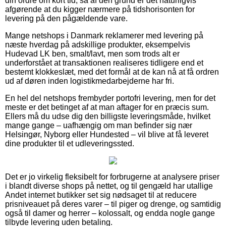
din ordre om kort tid, så af den grund er det naturligvis
afgørende at du kigger nærmere på tidshorisonten for
levering på den pågældende vare.
Mange netshops i Danmark reklamerer med levering på
næste hverdag på adskillige produkter, eksempelvis
Hudevad LK ben, smalt/lavt, men som trods alt er
underforstået at transaktionen realiseres tidligere end et
bestemt klokkeslæt, med det formål at de kan nå at få ordren
ud af døren inden logistikmedarbejderne har fri.
En hel del netshops frembyder portofri levering, men for det
meste er det betinget af at man aftager for en præcis sum.
Ellers må du udse dig den billigste leveringsmåde, hvilket
mange gange – uafhængig om man befinder sig nær
Helsingør, Nyborg eller Hundested – vil blive at få leveret
dine produkter til et udleveringssted.
Det er jo virkelig fleksibelt for forbrugerne at analysere priser
i blandt diverse shops på nettet, og til gengæld har utallige
Andet internet butikker set sig nødsaget til at reducere
prisniveauet på deres varer – til piger og drenge, og samtidig
også til damer og herrer – kolossalt, og endda nogle gange
tilbyde levering uden betaling.