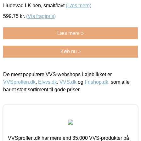
Hudevad LK ben, smalt/lavt
(Læs mere)
599.75
kr.
(Vis fragtpris)
Læs mere »
Køb nu »
De mest populære VVS-webshops i øjeblikket er
VVSproffen.dk
,
Elvvs.dk
,
VVS.dk
og
Frishop.dk
, som alle
har et stort sortiment til gode priser.
VVSproffen.dk har mere end 35.000 VVS-produkter på