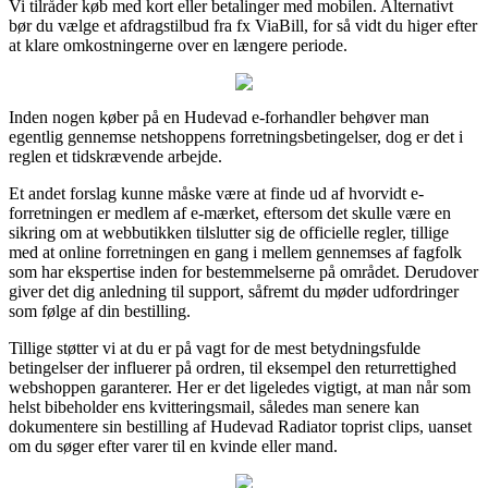
Vi tilråder køb med kort eller betalinger med mobilen. Alternativt
bør du vælge et afdragstilbud fra fx ViaBill, for så vidt du higer efter
at klare omkostningerne over en længere periode.
Inden nogen køber på en Hudevad e-forhandler behøver man
egentlig gennemse netshoppens forretningsbetingelser, dog er det i
reglen et tidskrævende arbejde.
Et andet forslag kunne måske være at finde ud af hvorvidt e-
forretningen er medlem af e-mærket, eftersom det skulle være en
sikring om at webbutikken tilslutter sig de officielle regler, tillige
med at online forretningen en gang i mellem gennemses af fagfolk
som har ekspertise inden for bestemmelserne på området. Derudover
giver det dig anledning til support, såfremt du møder udfordringer
som følge af din bestilling.
Tillige støtter vi at du er på vagt for de mest betydningsfulde
betingelser der influerer på ordren, til eksempel den returrettighed
webshoppen garanterer. Her er det ligeledes vigtigt, at man når som
helst bibeholder ens kvitteringsmail, således man senere kan
dokumentere sin bestilling af Hudevad Radiator toprist clips, uanset
om du søger efter varer til en kvinde eller mand.