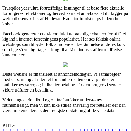
Trustpilot yder ultra fortræffelige løsninger til at bese flere aktuelle
forbrugeres reflektioner og herved kan det anbefales, at du kigger på
webbutikkens kritik af Hudevad Radiator toprist clips inden du
køber.
Facebook genererer endvidere fuldt ud gavnlige chancer for at få et
kig ind i internet forretningens popularitet. Her ses faktisk online
webshops som tilbyder folk at notere en bedømmelse af deres køb,
som lige så vel bør tages i brug til at få et indtryk af hvor tilfredse
kunderne er.
Dette website er finansieret af annonceindtægter. Vi samarbejder
med en samling af internet forhandlere eftersom vi publicerer
butikkernes varer, og indhenter betaling når den bruger vi sender
videre udfører en bestilling.
Viden angående tilbud og online butikker understøttes
rutinemæssigt, men vi kan ikke stilles ansvarlig for rettelser der kan
være implementeret siden nyligste opdatering af de viste data.
BITLY:
1
1
1
1
1
1
1
1
1
1
1
1
1
1
1
1
1
1
1
1
1
1
1
1
1
1
1
1
1
1
1
1
1
1
1
1