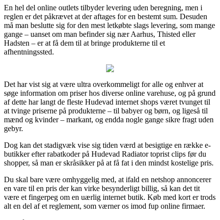
En hel del online outlets tilbyder levering uden beregning, men i
reglen er det påkrævet at der aftages for en bestemt sum. Desuden
må man beslutte sig for den mest letkøbte slags levering, som mange
gange – uanset om man befinder sig nær Aarhus, Thisted eller
Hadsten – er at få dem til at bringe produkterne til et
afhentningssted.
Det har vist sig at være ultra overkommeligt for alle og enhver at
søge information om priser hos diverse online varehuse, og på grund
af dette har langt de fleste Hudevad internet shops været tvunget til
at tvinge priserne på produkterne – til babyer og børn, og ligeså til
mænd og kvinder – markant, og endda nogle gange sikre fragt uden
gebyr.
Dog kan det stadigvæk vise sig tiden værd at besigtige en række e-
butikker efter rabatkoder på Hudevad Radiator toprist clips før du
shopper, så man er skråsikker på at få fat i den mindst kostelige pris.
Du skal bare være omhyggelig med, at ifald en netshop annoncerer
en vare til en pris der kan virke besynderligt billig, så kan det tit
være et fingerpeg om en uærlig internet butik. Køb med kort er trods
alt en del af et reglement, som værner os imod fup online firmaer.