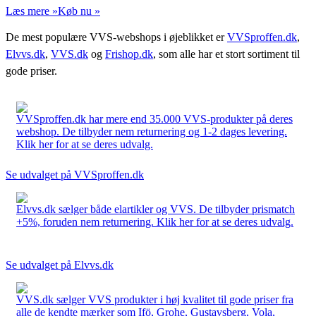
Læs mere »
Køb nu »
De mest populære VVS-webshops i øjeblikket er
VVSproffen.dk
,
Elvvs.dk
,
VVS.dk
og
Frishop.dk
, som alle har et stort sortiment til
gode priser.
VVSproffen.dk har mere end 35.000 VVS-produkter på deres
webshop. De tilbyder nem returnering og 1-2 dages levering.
Klik her for at se deres udvalg.
Se udvalget på VVSproffen.dk
Elvvs.dk sælger både elartikler og VVS. De tilbyder prismatch
+5%, foruden nem returnering. Klik her for at se deres udvalg.
Se udvalget på Elvvs.dk
VVS.dk sælger VVS produkter i høj kvalitet til gode priser fra
alle de kendte mærker som Ifö, Grohe, Gustavsberg, Vola,