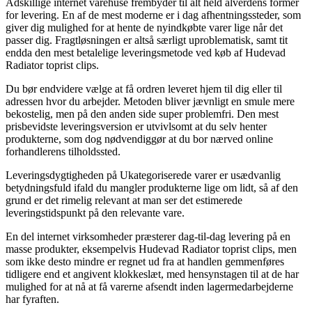
Adskillige internet varehuse frembyder til alt held alverdens former
for levering. En af de mest moderne er i dag afhentningssteder, som
giver dig mulighed for at hente de nyindkøbte varer lige når det
passer dig. Fragtløsningen er altså særligt uproblematisk, samt tit
endda den mest betalelige leveringsmetode ved køb af Hudevad
Radiator toprist clips.
Du bør endvidere vælge at få ordren leveret hjem til dig eller til
adressen hvor du arbejder. Metoden bliver jævnligt en smule mere
bekostelig, men på den anden side super problemfri. Den mest
prisbevidste leveringsversion er utvivlsomt at du selv henter
produkterne, som dog nødvendiggør at du bor nærved online
forhandlerens tilholdssted.
Leveringsdygtigheden på Ukategoriserede varer er usædvanlig
betydningsfuld ifald du mangler produkterne lige om lidt, så af den
grund er det rimelig relevant at man ser det estimerede
leveringstidspunkt på den relevante vare.
En del internet virksomheder præsterer dag-til-dag levering på en
masse produkter, eksempelvis Hudevad Radiator toprist clips, men
som ikke desto mindre er regnet ud fra at handlen gemmenføres
tidligere end et angivent klokkeslæt, med hensynstagen til at de har
mulighed for at nå at få varerne afsendt inden lagermedarbejderne
har fyraften.