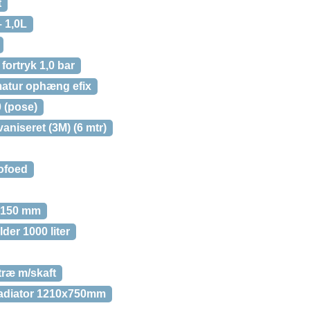
t
 1,0L
fortryk 1,0 bar
atur ophæng efix
 (pose)
niseret (3M) (6 mtr)
ofoed
2150 mm
er 1000 liter
træ m/skaft
radiator 1210x750mm