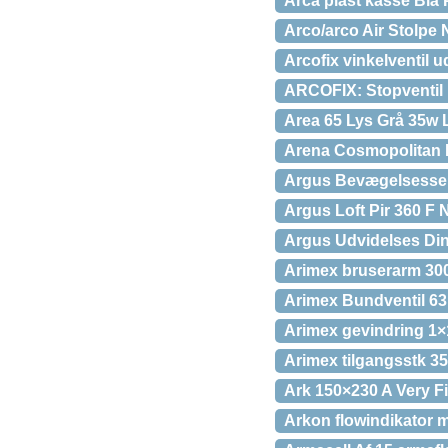
Arca plast kasse Blå
Arco/arco Air Stolpe
Arcofix vinkelventil u
ARCOFIX: Stopventil 
Area 65 Lys Grå 35w 
Arena Cosmopolitan 
Argus Bevægelsessens
Argus Loft Pir 360 F
Argus Udvidelses Di
Arimex bruserarm 300
Arimex Bundventil 6
Arimex gevindring 1×
Arimex tilgangsstk 3
Ark 150×230 A Very F
Arkon flowindikator 