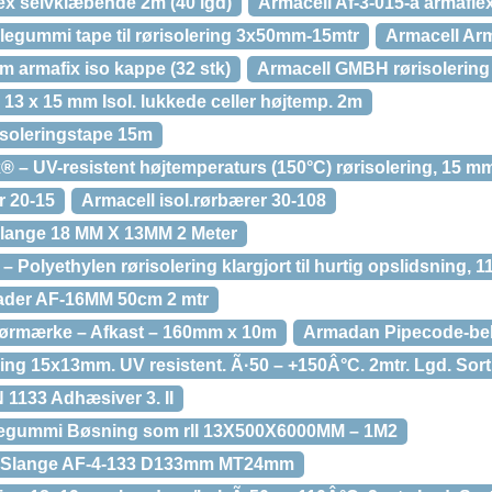
lex selvklæbende 2m (40 lgd)
Armacell Af-3-015-a armaflex
legummi tape til rørisolering 3x50mm-15mtr
Armacell Arm
 armafix iso kappe (32 stk)
Armacell GMBH rørisolering
13 x 15 mm Isol. lukkede celler højtemp. 2m
isoleringstape 15m
 – UV-resistent højtemperaturs (150°C) rørisolering, 15 mm 
r 20-15
Armacell isol.rørbærer 30-108
slange 18 MM X 13MM 2 Meter
 Polyethylen rørisolering klargjort til hurtig opslidsning, 
ader AF-16MM 50cm 2 mtr
ørmærke – Afkast – 160mm x 10m
Armadan Pipecode-be
ring 15x13mm. UV resistent. Ã·50 – +150Â°C. 2mtr. Lgd. Sort
 1133 Adhæsiver 3. II
llegummi Bøsning som rll 13X500X6000MM – 1M2
ng Slange AF-4-133 D133mm MT24mm