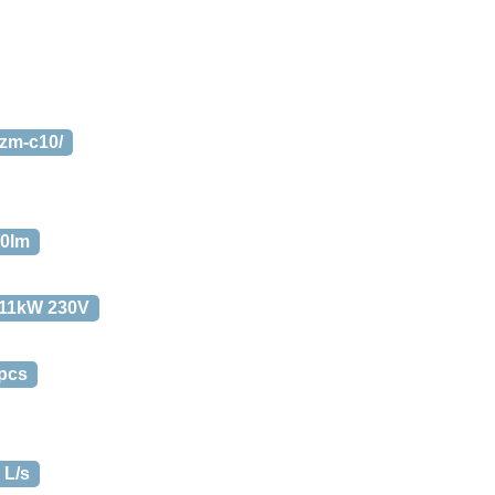
lzm-c10/
00lm
11kW 230V
 pcs
 L/s