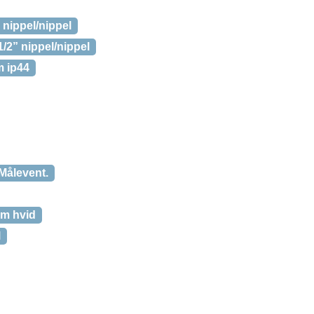
 nippel/nippel
/2” nippel/nippel
m ip44
 Målevent.
mm hvid
l