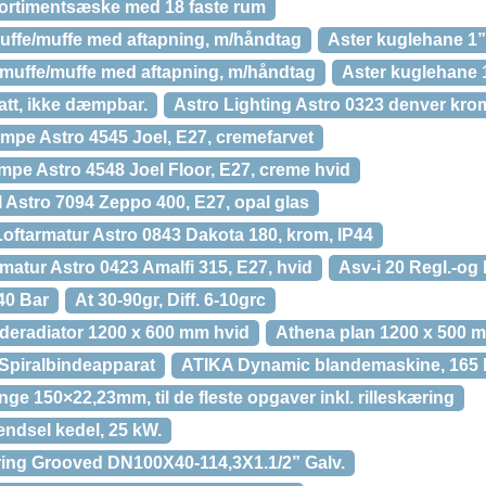
sortimentsæske med 18 faste rum
uffe/muffe med aftapning, m/håndtag
Aster kuglehane 1”
 muffe/muffe med aftapning, m/håndtag
Aster kuglehane 1
att, ikke dæmpbar.
Astro Lighting Astro 0323 denver kro
ampe Astro 4545 Joel, E27, cremefarvet
mpe Astro 4548 Joel Floor, E27, creme hvid
 Astro 7094 Zeppo 400, E27, opal glas
Loftarmatur Astro 0843 Dakota 180, krom, IP44
atur Astro 0423 Amalfi 315, E27, hvid
Asv-i 20 Regl.-og
40 Bar
At 30-90gr, Diff. 6-10grc
deradiator 1200 x 600 mm hvid
Athena plan 1200 x 500 
 Spiralbindeapparat
ATIKA Dynamic blandemaskine, 165 
nge 150×22,23mm, til de fleste opgaver inkl. rilleskæring
ndsel kedel, 25 kW.
ring Grooved DN100X40-114,3X1.1/2” Galv.