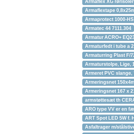
Armaflex XG rørisoler
Armaflextape 0,8x25m
Armaprotect 1000-HS 
Armatec 44 7111.304
Armatur ACRO+ EQ236
Armaturfedt i tube a 2
Armaturring Plast F/
Armaturstolpe, Lige, 
Armeret PVC slange, 
Armeringsnet 150x4mm
Armeringsnet 167 x 
armstøttesæt th CERA
ARO type VV er en fæ
ART Spot LED 5W f. H
Asfaltrager m/stålsti