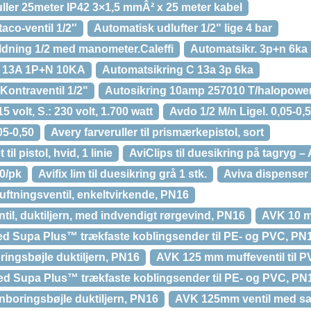
ller 25meter IP42 3×1,5 mmÂ² x 25 meter kabel
aco-ventil 1/2″
Automatisk udlufter 1/2" lige 4 bar
dning 1/2 med manometer.Caleffi
Automatsikr. 3p+n 6ka
13A 1P+N 10KA
Automatsikring C 13a 3p 6ka
Kontraventil 1/2"
Autosikring 10amp 257010 T/halopowe
 volt, S.: 230 volt, 1.700 watt
Avdo 1/2 M/n Ligel. 0,05-0,
05-0,50
Avery farveruller til prismærkepistol, sort
il pistol, hvid, 1 linie
AviClips til duesikring på tagryg – 
10/pk
Avifix lim til duesikring grå 1 stk.
Aviva dispenser i
ftningsventil, enkeltvirkende, PN16
til, duktiljern, med indvendigt rørgevind, PN16
AVK 10 m
d Supa Plus™ trækfaste koblingsender til PE- og PVC, PN
ingsbøjle duktiljern, PN16
AVK 125 mm muffeventil til P
d Supa Plus™ trækfaste koblingsender til PE- og PVC, PN
nboringsbøjle duktiljern, PN16
AVK 125mm ventil med sa