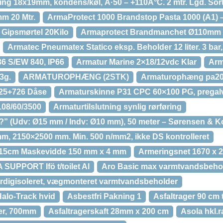
ing 18x19mm, kondens/køl, Ã·50 – +110Â°C. 2 mtr. Lgd. Sor
m 20 Mtr.
ArmaProtect 1000 Brandstop Pasta 1000 (A1) –
Gipsmørtel 20Kilo
Armaprotect Brandmanchet Ø110mm
Armatec Pneumatex Statico eksp. Beholder 12 liter. 3 bar, 
 S/EW 840, IP66
Armatur Marine 2×18/12vdc Klar
Arm
3g.
ARMATUROPHÆNG (2STK)
Armaturophæng pa20
725+726 Dåse
Armaturskinne P31 CPC 60×100 PG, pregalva
108/60/3500
Armaturtilslutning synlig rørføring
?” (Udv: Ø15 mm / Indv: Ø10 mm), 50 meter – Sørensen & K
, 2150×2500 mm. Min. 500 n/mm2, ikke DS kontrolleret
215cm Maskevidde 150 mm x 4 mm
Armeringsnet 1670 x 
 SUPPORT Ifö t/toilet Al
Aro Basic max varmtvandsbehold
rdigisoleret, vægmonteret varmtvandsbeholder
alo-Track hvid
Asbestfri Pakning 1
Asfaltrager 90 cm 
ver, 700mm
Asfaltragerskaft 28mm x 200 cm
Asola hkl.