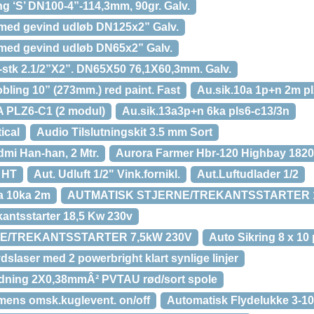
ng ‘S’ DN100-4”-114,3mm, 90gr. Galv.
 med gevind udløb DN125x2” Galv.
 med gevind udløb DN65x2” Galv.
T-stk 2.1/2”X2”. DN65X50 76,1X60,3mm. Galv.
bling 10” (273mm.) red paint. Fast
Au.sik.10a 1p+n 2m p
 PLZ6-C1 (2 modul)
Au.sik.13a3p+n 6ka pls6-c13/3n
ical
Audio Tilslutningskit 3.5 mm Sort
mi Han-han, 2 Mtr.
Aurora Farmer Hbr-120 Highbay 182
 HT
Aut. Udluft 1/2" Vink.fornikl.
Aut.Luftudlader 1/2
6a 10ka 2m
AUTMATISK STJERNE/TREKANTSSTARTER 
kantsstarter 18,5 Kw 230v
E/TREKANTSSTARTER 7,5kW 230V
Auto Sikring 8 x 10
dslaser med 2 powerbright klart synlige linjer
ledning 2X0,38mmÂ² PVTAU rød/sort spole
mens omsk.kuglevent. on/off
Automatisk Flydelukke 3-10