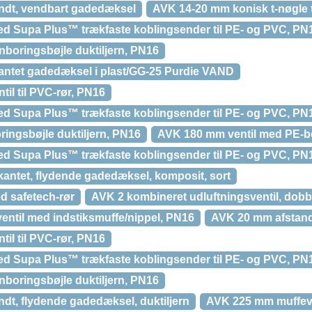
ndt, vendbart gadedæksel
AVK 14-20 mm konisk t-nøgle ti
d Supa Plus™ trækfaste koblingsender til PE- og PVC, PN
nboringsbøjle duktiljern, PN16
ntet gadedæksel i plast/GG-25 Purdie VAND
il til PVC-rør, PN16
d Supa Plus™ trækfaste koblingsender til PE- og PVC, PN
ingsbøjle duktiljern, PN16
AVK 180 mm ventil med PE-b
d Supa Plus™ trækfaste koblingsender til PE- og PVC, PN
kantet, flydende gadedæksel, komposit, sort
d safetech-rør
AVK 2 kombineret udluftningsventil, dobb
entil med indstiksmuffe/nippel, PN16
AVK 20 mm afstan
il til PVC-rør, PN16
d Supa Plus™ trækfaste koblingsender til PE- og PVC, PN
nboringsbøjle duktiljern, PN16
dt, flydende gadedæksel, duktiljern
AVK 225 mm muffeven