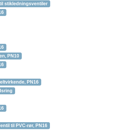
l stikledningsventiler
16
16
en, PN10
16
eltvirkende, PN16
dsring
16
til til PVC-rør, PN16