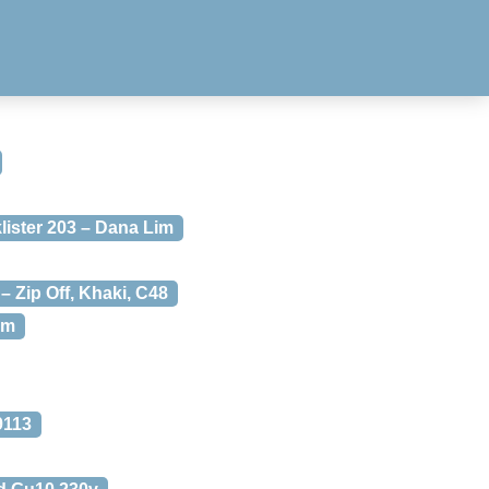
lister 203 – Dana Lim
 Zip Off, Khaki, C48
0m
9113