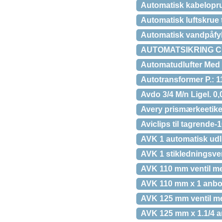
Automatisk kabelopru
Automatisk luftskrue t
Automatisk vandpåfyl
AUTOMATSIKRING C 
Automatudlufter Med 
Autotransformer P.: 115
Avdo 3/4 M/n Ligel. 0,
Avery prismærkeetiket t
Aviclips til tagrende-
AVK 1 automatisk udlu
AVK 1 stikledningsven
AVK 110 mm ventil me
AVK 110 mm x 1 anbor
AVK 125 mm ventil me
AVK 125 mm x 1.1/4 a