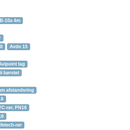
 B-10a 4m
r
50
Avdo 15
Avipoint tag
i børstet
m afstandsring
16
VC-rør, PN16
16
fetech-rør