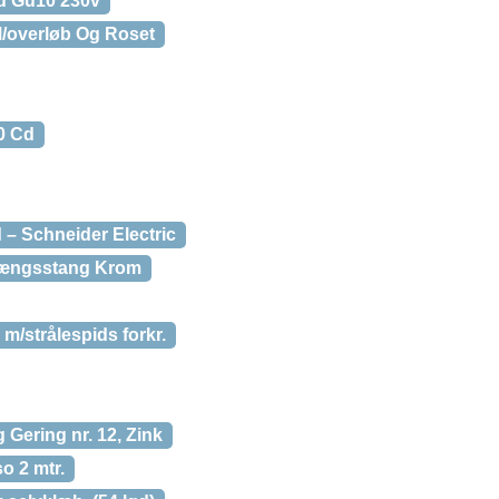
ed Gu10 230v
M/overløb Og Roset
0 Cd
 – Schneider Electric
rhængsstang Krom
m/strålespids forkr.
 Gering nr. 12, Zink
o 2 mtr.