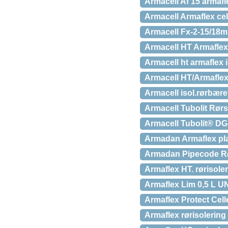
Armacell Af 15 armaf
Armacell Armaflex cel
Armacell Fx-2-15/18mm
Armacell HT Armaflex 
Armacell ht armaflex 
Armacell HT/Armaflex®
Armacell isol.rørbære
Armacell Tubolit Rør
Armacell Tubolit® DG –
Armadan Armaflex pl
Armadan Pipecode R
Armaflex HT. rørisole
Armaflex Lim 0,5 L UN
Armaflex Protect Ce
Armaflex rørisoleri