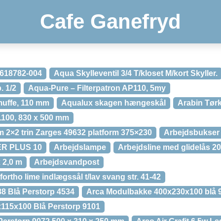
Cafe Ganefryd
618782-004
Aqua Skylleventil 3/4 T/kloset M/kort Skyller.
. 1/2
Aqua-Pure – Filterpatron AP110, 5my
muffe, 110 mm
Aqualux skagen hængeskål
Arabin Tørk
1100, 830 x 500 mm
 2×2 trin Zarges 49632 platform 375×230
Arbejdsbukser –
ER PLUS 10
Arbejdslampe
Arbejdsline med glidelås 2
x 2,0 m
Arbejdsvandpost
rtho lime indlægssål t/lav svang str. 41-42
8 Blå Perstorp 4534
Arca Modulbakke 400x230x100 blå 
x115x100 Blå Perstorp 9101