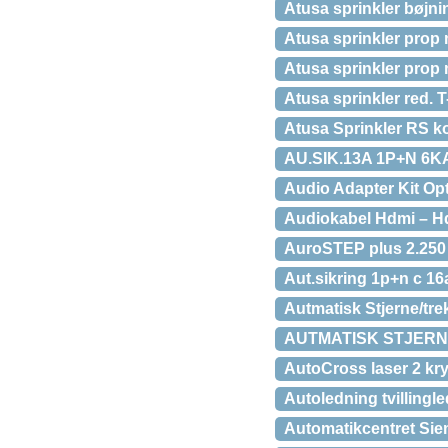
Atusa sprinkler bøjni
Atusa sprinkler prop
Atusa sprinkler prop
Atusa sprinkler red. 
Atusa Sprinkler RS ko
AU.SIK.13A 1P+N 6KA
Audio Adapter Kit Opt
Audiokabel Hdmi – Hd
AuroSTEP plus 2.250
Aut.sikring 1p+n c 1
Autmatisk Stjerne/tre
AUTMATISK STJERN
AutoCross laser 2 kry
Autoledning tvilling
Automatikcentret Sie