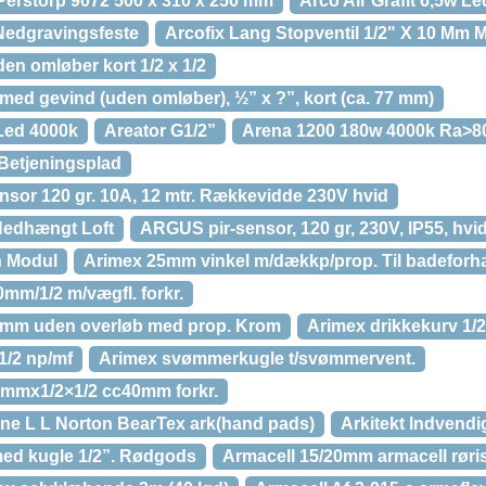
 Perstorp 9072 500 x 310 x 250 mm
Arco Air Grafit 6,5w L
 Nedgravingsfeste
Arcofix Lang Stopventil 1/2" X 10 Mm 
den omløber kort 1/2 x 1/2
med gevind (uden omløber), ½” x ?”, kort (ca. 77 mm)
Led 4000k
Areator G1/2”
Arena 1200 180w 4000k Ra>8
Betjeningsplad
or 120 gr. 10A, 12 mtr. Rækkevidde 230V hvid
 Nedhængt Loft
ARGUS pir-sensor, 120 gr, 230V, IP55, hvid
n Modul
Arimex 25mm vinkel m/dækkp/prop. Til badefo
mm/1/2 m/vægfl. forkr.
3mm uden overløb med prop. Krom
Arimex drikkekurv 1/2 
1/2 np/mf
Arimex svømmerkugle t/svømmervent.
5mmx1/2×1/2 cc40mm forkr.
ine L L Norton BearTex ark(hand pads)
Arkitekt Indvendig
med kugle 1/2”. Rødgods
Armacell 15/20mm armacell røris