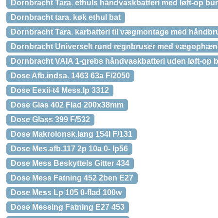
Dornbracht Tara. ethuls håndvaskbatteri med løft-op bu
Dornbracht tara. køk ethul bat
Dornbracht Tara. karbatteri til vægmontage med håndb
Dornbracht Universelt rund regnbruser med vægophæ
Dornbracht VAIA 1-grebs håndvaskbatteri uden løft-op 
Dose Afb.indsa. 1463 63a F/2050
Dose Eexii-t4 Mess.lp 3312
Dose Glas 402 Flad 200x38mm
Dose Glass 399 F/532
Dose Makrolonsk.lang 154l F/131
Dose Mes.afb.117 2p 10a 0- Ip56
Dose Mess Beskyttels Gitter 434
Dose Mess Fatning 452 2ben E27
Dose Mess Lp 105 0-flad 100w
Dose Messing Fatning E27 453