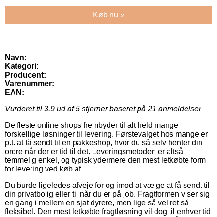
Køb nu »
Navn:
Kategori:
Producent:
Varenummer:
EAN:
Vurderet til
3.9
ud af 5 stjerner baseret på
21
anmeldelser
De fleste online shops frembyder til alt held mange
forskellige løsninger til levering. Førstevalget hos mange er
p.t. at få sendt til en pakkeshop, hvor du så selv henter din
ordre når der er tid til det. Leveringsmetoden er altså
temmelig enkel, og typisk ydermere den mest letkøbte form
for levering ved køb af .
Du burde ligeledes afveje for og imod at vælge at få sendt til
din privatbolig eller til når du er på job. Fragtformen viser sig
en gang i mellem en sjat dyrere, men lige så vel ret så
fleksibel. Den mest letkøbte fragtløsning vil dog til enhver tid