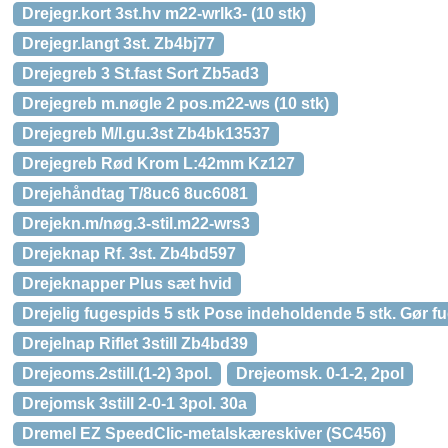
Drejegr.kort 3st.hv m22-wrlk3- (10 stk)
Drejegr.langt 3st. Zb4bj77
Drejegreb 3 St.fast Sort Zb5ad3
Drejegreb m.nøgle 2 pos.m22-ws (10 stk)
Drejegreb M/l.gu.3st Zb4bk13537
Drejegreb Rød Krom L:42mm Kz127
Drejehåndtag T/8uc6 8uc6081
Drejekn.m/nøg.3-stil.m22-wrs3
Drejeknap Rf. 3st. Zb4bd597
Drejeknapper Plus sæt hvid
Drejelig fugespids 5 stk Pose indeholdende 5 stk. Gør 
Drejelnap Riflet 3still Zb4bd39
Drejeoms.2still.(1-2) 3pol.
Drejeomsk. 0-1-2, 2pol
Drejomsk 3still 2-0-1 3pol. 30a
Dremel EZ SpeedClic-metalskæreskiver (SC456)