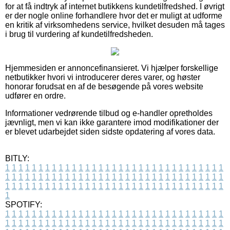
for at få indtryk af internet butikkens kundetilfredshed. I øvrigt
er der nogle online forhandlere hvor det er muligt at udforme
en kritik af virksomhedens service, hvilket desuden må tages
i brug til vurdering af kundetilfredsheden.
Hjemmesiden er annoncefinansieret. Vi hjælper forskellige
netbutikker hvori vi introducerer deres varer, og høster
honorar forudsat en af de besøgende på vores website
udfører en ordre.
Informationer vedrørende tilbud og e-handler opretholdes
jævnligt, men vi kan ikke garantere imod modifikationer der
er blevet udarbejdet siden sidste opdatering af vores data.
BITLY:
1
1
1
1
1
1
1
1
1
1
1
1
1
1
1
1
1
1
1
1
1
1
1
1
1
1
1
1
1
1
1
1
1
1
1
1
1
1
1
1
1
1
1
1
1
1
1
1
1
1
1
1
1
1
1
1
1
1
1
1
1
1
1
1
1
1
1
1
1
1
1
1
1
1
1
1
1
1
1
1
1
1
1
1
1
1
1
1
1
1
1
1
1
1
1
1
1
1
1
1
SPOTIFY:
1
1
1
1
1
1
1
1
1
1
1
1
1
1
1
1
1
1
1
1
1
1
1
1
1
1
1
1
1
1
1
1
1
1
1
1
1
1
1
1
1
1
1
1
1
1
1
1
1
1
1
1
1
1
1
1
1
1
1
1
1
1
1
1
1
1