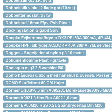
Dobbeltstik U/J 2R, hvid
Dobbeltstik vinkel 2 flade grå (10 stk)
Dobbelttermostat, tr / tw
Dobbelttud 16mm F/pv, Pvh Dåser
Dockingstation Gigabit Sølv
Doepke Fejlstrømsafbryder DX3 PFI 63A 300mA, 4P, 4M, 
Doepke HPFI afbryder AC/DC 4P 40A 30mA, 7M, selvtes
Dogger – Søgefjeder af nylon på 10 meter
Dokumentlomme Plast F.gr.tavle
Domaqua m q3 2,5 vvmåler l80
Domo håndvask. 61cm med hanehul & overløb. Passer t
DOMO Skuffefront 60 CM Højre
Dormer 1-10,0×0,5 mm A095201 Borekassette A095 M/A0
Dormer A0021,0 Hss Bor A002 1,0 mm
Dormer EP00M10 HSS XS1 Spånbrydertap Din M10