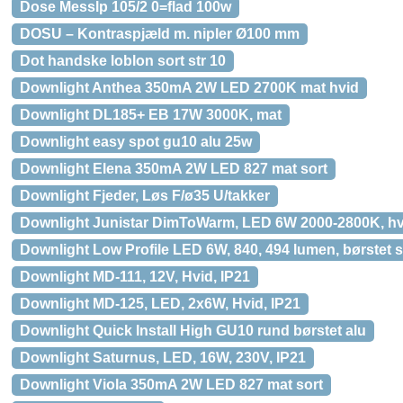
Dose Messlp 105/2 0=flad 100w
DOSU – Kontraspjæld m. nipler Ø100 mm
Dot handske loblon sort str 10
Downlight Anthea 350mA 2W LED 2700K mat hvid
Downlight DL185+ EB 17W 3000K, mat
Downlight easy spot gu10 alu 25w
Downlight Elena 350mA 2W LED 827 mat sort
Downlight Fjeder, Løs F/ø35 U/takker
Downlight Junistar DimToWarm, LED 6W 2000-2800K, hv
Downlight Low Profile LED 6W, 840, 494 lumen, børstet stå
Downlight MD-111, 12V, Hvid, IP21
Downlight MD-125, LED, 2x6W, Hvid, IP21
Downlight Quick Install High GU10 rund børstet alu
Downlight Saturnus, LED, 16W, 230V, IP21
Downlight Viola 350mA 2W LED 827 mat sort