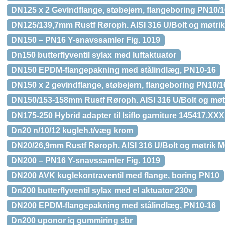
DN125 x 2 Gevindflange, støbejern, flangeboring PN10/
DN125/139,7mm Rustf Røroph. AISI 316 U/Bolt og møtri
DN150 – PN16 Y-snavssamler Fig. 1019
Dn150 butterflyventil sylax med luftaktuator
DN150 EPDM-flangepakning med stålindlæg, PN10-16
DN150 x 2 gevindflange, støbejern, flangeboring PN10/1
DN150/153-158mm Rustf Røroph. AISI 316 U/Bolt og møt
DN175-250 Hybrid adapter til Isiflo garniture 145417.XXX
Dn20 n/10/12 kugleh.t/væg krom
DN20/26,9mm Rustf Røroph. AISI 316 U/Bolt og møtrik 
DN200 – PN16 Y-snavssamler Fig. 1019
DN200 AVK kuglekontraventil med flange, boring PN10
Dn200 butterflyventil sylax med el aktuator 230v
DN200 EPDM-flangepakning med stålindlæg, PN10-16
Dn200 uponor iq gummiring sbr