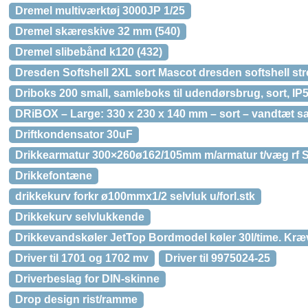
Dremel multiværktøj 3000JP 1/25
Dremel skæreskive 32 mm (540)
Dremel slibebånd k120 (432)
Dresden Softshell 2XL sort Mascot dresden softshell st
Driboks 200 small, samleboks til udendørsbrug, sort, IP
DRiBOX – Large: 330 x 230 x 140 mm – sort – vandtæt 
Driftkondensator 30uF
Drikkearmatur 300×260ø162/105mm m/armatur t/væg rf S
Drikkefontæne
drikkekurv forkr ø100mmx1/2 selvluk u/forl.stk
Drikkekurv selvlukkende
Drikkevandskøler JetTop Bordmodel køler 30l/time. Kræv
Driver til 1701 og 1702 mv
Driver til 9975024-25
Driverbeslag for DIN-skinne
Drop design rist/ramme