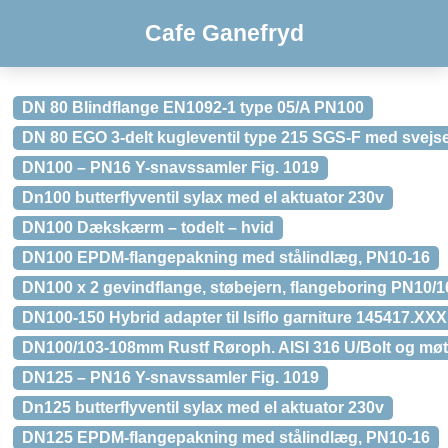
Cafe Ganefryd
DN 80 Blindflange EN1092-1 type 05/A PN100
DN 80 EGO 3-delt kugleventil type 215 SGS-F med svejse
DN100 – PN16 Y-snavssamler Fig. 1019
Dn100 butterflyventil sylax med el aktuator 230v
DN100 Dækskærm – todelt – hvid
DN100 EPDM-flangepakning med stålindlæg, PN10-16
DN100 x 2 gevindflange, støbejern, flangeboring PN10/1
DN100-150 Hybrid adapter til Isiflo garniture 145417.XXX
DN100/103-108mm Rustf Røroph. AISI 316 U/Bolt og møt
DN125 – PN16 Y-snavssamler Fig. 1019
Dn125 butterflyventil sylax med el aktuator 230v
DN125 EPDM-flangepakning med stålindlæg, PN10-16