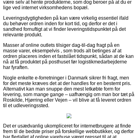
være selv at hente produkterne, som dog beroer på at du er
lige ved internet virksomhedens bopæl.
Leveringsdygtigheden på kan være virkelig essentiel ifald
du behøver ordren inden for kort tid, og derfor er det i
sandhed fornuftigt at vi finder leveringstidspunktet på det
relevante produkt.
Masser af online outlets tilsiger dag-til-dag fragt på en
masse varer, eksempelvis , som trods alt betinges af at
ordren placeres inden et fastslået tidspunkt, sådan at de kan
nå at få produktet på posthuset før logistikmedarbejderne
har fyraften.
Nogle enkelte e-forretninger i Danmark sikrer fri fragt, men
for det meste kræves det at der handles for en bestemt pris.
Alternativt kan man snuppe den mest letkøbte form for
levering, som mange gange – uafhængig om man bor tæt på
Roskilde, Hjørring eller Vejen – vil blive at få leveret ordren
til et udleveringssted.
Det er usædvanlig ukompliceret for internetbrugere at finde
frem til de bedste priser på forskellige webbutikker, og derfor
har flertallet af online varehuse været presset til at at