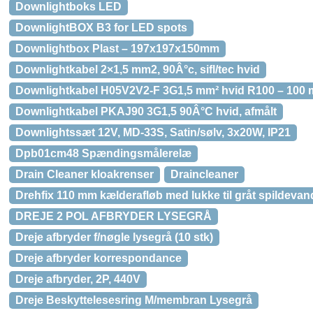
Downlightboks LED
DownlightBOX B3 for LED spots
Downlightbox Plast – 197x197x150mm
Downlightkabel 2×1,5 mm2, 90Â°c, sifl/tec hvid
Downlightkabel H05V2V2-F 3G1,5 mm² hvid R100 – 100 
Downlightkabel PKAJ90 3G1,5 90Â°C hvid, afmålt
Downlightssæt 12V, MD-33S, Satin/sølv, 3x20W, IP21
Dpb01cm48 Spændingsmålerelæ
Drain Cleaner kloakrenser
Draincleaner
Drehfix 110 mm kælderafløb med lukke til gråt spildevan
DREJE 2 POL AFBRYDER LYSEGRÅ
Dreje afbryder f/nøgle lysegrå (10 stk)
Dreje afbryder korrespondance
Dreje afbryder, 2P, 440V
Dreje Beskyttelesesring M/membran Lysegrå