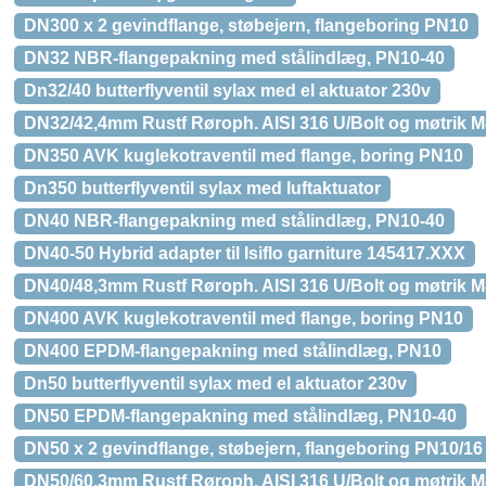
DN300 x 2 gevindflange, støbejern, flangeboring PN10
DN32 NBR-flangepakning med stålindlæg, PN10-40
Dn32/40 butterflyventil sylax med el aktuator 230v
DN32/42,4mm Rustf Røroph. AISI 316 U/Bolt og møtrik 
DN350 AVK kuglekotraventil med flange, boring PN10
Dn350 butterflyventil sylax med luftaktuator
DN40 NBR-flangepakning med stålindlæg, PN10-40
DN40-50 Hybrid adapter til Isiflo garniture 145417.XXX
DN40/48,3mm Rustf Røroph. AISI 316 U/Bolt og møtrik 
DN400 AVK kuglekotraventil med flange, boring PN10
DN400 EPDM-flangepakning med stålindlæg, PN10
Dn50 butterflyventil sylax med el aktuator 230v
DN50 EPDM-flangepakning med stålindlæg, PN10-40
DN50 x 2 gevindflange, støbejern, flangeboring PN10/16
DN50/60,3mm Rustf Røroph. AISI 316 U/Bolt og møtrik 