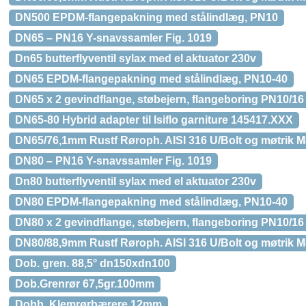
DN500 EPDM-flangepakning med stålindlæg, PN10
DN65 – PN16 Y-snavssamler Fig. 1019
Dn65 butterflyventil sylax med el aktuator 230v
DN65 EPDM-flangepakning med stålindlæg, PN10-40
DN65 x 2 gevindflange, støbejern, flangeboring PN10/16
DN65-80 Hybrid adapter til Isiflo garniture 145417.XXX
DN65/76,1mm Rustf Røroph. AISI 316 U/Bolt og møtrik 
DN80 – PN16 Y-snavssamler Fig. 1019
Dn80 butterflyventil sylax med el aktuator 230v
DN80 EPDM-flangepakning med stålindlæg, PN10-40
DN80 x 2 gevindflange, støbejern, flangeboring PN10/16
DN80/88,9mm Rustf Røroph. AISI 316 U/Bolt og møtrik 
Dob. gren. 88,5° dn150xdn100
Dob.Grenrør 67,5gr.100mm
Dobb. Klemrørbærere 12mm