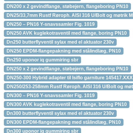
DN200 x 2 gevindflange, støbejern, flangeboring PN10
DN25/33,7mm Rustf Røroph. AISI 316 U/Bolt og møtrik 
DN250 – PN16 Y-snavssamler Fig. 1019
DN250 AVK kuglekotraventil med flange, boring PN10
Dn250 butterflyventil sylax med el aktuator 230v
DN250 EPDM-flangepakning med stålindlæg, PN10
Dn250 uponor iq gummiring sbr
DN250 x 2 gevindflange, støbejern, flangeboring PN10
DN250-300 Hybrid adapter til Isiflo garniture 145417.XXX
DN250/253-258mm Rustf Røroph. AISI 316 U/Bolt og møt
DN300 – PN16 Y-snavssamler Fig. 1019
DN300 AVK kuglekotraventil med flange, boring PN10
Dn300 butterflyventil sylax med el aktuator 230v
DN300 EPDM-flangepakning med stålindlæg, PN10
Dn300 uponor iq gummiring sbr