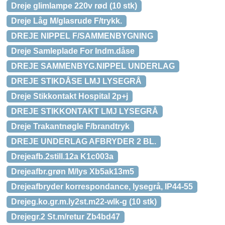
Dreje glimlampe 220v rød (10 stk)
Dreje Låg M/glasrude F/trykk.
DREJE NIPPEL F/SAMMENBYGNING
Dreje Samleplade For Indm.dåse
DREJE SAMMENBYG.NIPPEL UNDERLAG
DREJE STIKDÅSE LMJ LYSEGRÅ
Dreje Stikkontakt Hospital 2p+j
DREJE STIKKONTAKT LMJ LYSEGRÅ
Dreje Trakantnøgle F/brandtryk
DREJE UNDERLAG AFBRYDER 2 BL.
Drejeafb.2still.12a K1c003a
Drejeafbr.grøn M/lys Xb5ak13m5
Drejeafbryder korrespondance, lysegrå, IP44-55
Drejeg.ko.gr.m.ly2st.m22-wlk-g (10 stk)
Drejegr.2 St.m/retur Zb4bd47