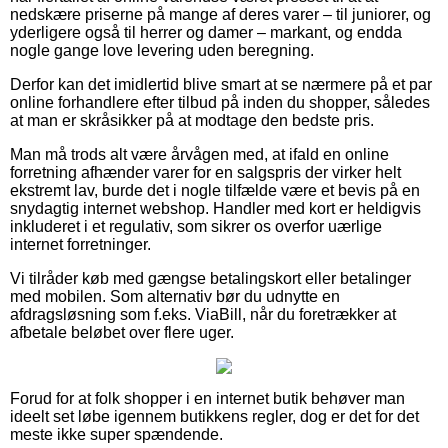
nedskære priserne på mange af deres varer – til juniorer, og
yderligere også til herrer og damer – markant, og endda
nogle gange love levering uden beregning.
Derfor kan det imidlertid blive smart at se nærmere på et par
online forhandlere efter tilbud på inden du shopper, således
at man er skråsikker på at modtage den bedste pris.
Man må trods alt være årvågen med, at ifald en online
forretning afhænder varer for en salgspris der virker helt
ekstremt lav, burde det i nogle tilfælde være et bevis på en
snydagtig internet webshop. Handler med kort er heldigvis
inkluderet i et regulativ, som sikrer os overfor uærlige
internet forretninger.
Vi tilråder køb med gængse betalingskort eller betalinger
med mobilen. Som alternativ bør du udnytte en
afdragsløsning som f.eks. ViaBill, når du foretrækker at
afbetale beløbet over flere uger.
Forud for at folk shopper i en internet butik behøver man
ideelt set løbe igennem butikkens regler, dog er det for det
meste ikke super spændende.