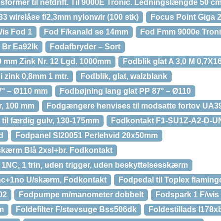
former til netdrift. Til 9000E Tronic. Ledningslængde 50 cm
3 wirelåse f/2,3mm nylonwir (100 stk)
Focus Point Giga 
Wis Fod 1
Fod F/kanald se 14mm
Fod Fmm 9000e Troni
e Br Ea92lk
Fodafbryder – Sort
00 mm Zink Nr. 12 Lgd. 1000mm
Fodblik glat A 3,0 M 0,7X
i zink 0,8mm 1 mtr.
Fodblik, glat, walzblank
7° – Ø110 mm
Fodbøjning lang glat PP 87° – Ø110
r, 100 mm
Fodgængere henvises til modsatte fortov UA39
til færdig gulv, 130-175mm
Fodkontakt F1-SU1Z-A2-D-U
d
Fodpanel Sl20051 Perlehvid 20x50mm
kærm Blå 2xsl+br. Fodkontakt
1NC, 1 trin, uden trigger, uden beskyttelsesskærm
1nc+1no U/skærm, Fodkontakt
Fodpedal til Toplex flamin
02
Fodpumpe m/manometer dobbelt
Fodspark 1 F/wis
m
Foldefilter F/støvsuge Bss506dk
Foldestillads l178