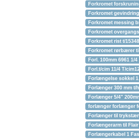
Forkromet forskruning 
Forkromet gevindring
Forkromet messing br
Forkromet overgangssty
Forkromet rist t/1534
Forkromet rørbærer t
Forl. 100mm 6961 1/4
Forl.t/cim 11/4 T/cim1
Forlængelse sokkel 1
Forlænger 300 mm t/h
Forlænger 5/4" 200m
forlænger forlænger 
Forlænger til trykstæ
Forlængerarm til Fla
Forlængerkabel 1 Fase