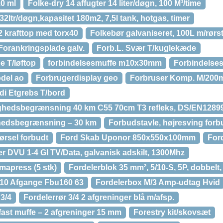
10 ml
Folke-dry 14 affugter 14 liter/døgn, 100 M³/time
32ltr/døgn,kapasitet 180m2, 7,5l tank, hotgas, timer
/2 krafttop med torx40
Folkebør galvaniseret, 100L m/rørstel
Forankringsplade galv.
Forb.L. Svær T/kuglekæde
e T/løftop
forbindelsesmuffe m10x30mm
Forbindelses
del ao
Forbrugerdisplay geo
Forbruser Komp. M/200
di Etgrebs T/bord
ighedsbegrænsning 40 km C55 70cm T3 refleks, DS/EN1289
ghedsbegrænsning – 30 km
Forbudstavle, højresving forb
ørsel forbudt
Ford Skab Uponor 850x550x100mm
Ford
er DVU 1-4 Gl TV/Data, galvanisk adskilt, 1300Mhz
mapress (5 stk)
Fordelerblok 35 mm², 5/10-S, 5P, dobbelt,
 10 Afgange Fbu160 63
Fordelerbox M/3 Amp-udtag Hvid
3/4
Fordelerrør 3/4 2 afgreninger blå m/afsp.
fast muffe – 2 afgreninger 15 mm
Forestry kit/skovsæt