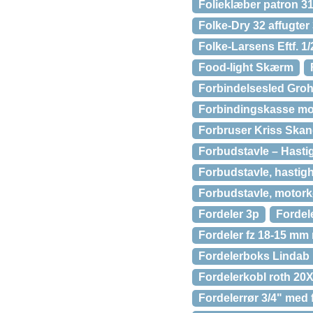
Folieklæber patron 3
Folke-Dry 32 affugter 
Folke-Larsens Eftf. 1
Food-light Skærm
Forbindelsesled Groh
Forbindingskasse mo
Forbruser Kriss Skan
Forbudstavle – Hast
Forbudstavle, hasti
Forbudstavle, motork
Fordeler 3p
Fordel
Fordeler fz 18-15 mm 
Fordelerboks Lindab
Fordelerkobl roth 20X
Fordelerrør 3/4" med 