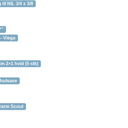
il NIL 3/4 x 3/8
?”
– Viega
m 2×1 hvid (5 stk)
 hulsave
rarm Scout