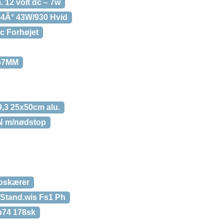
. 12 volt dc – 7w
24Â° 43W/930 Hvid
c Forhøjet
167MM
,3 25x50cm alu.
N m/nødstop
goskærer
 Stand.wis Fs1 Ph
xb74 178sk