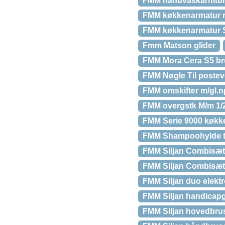
FMM håndvaskarmtur 
FMM køkkenarmatur reh
FMM køkkenarmatur S
Fmm Matson glider
FMM Mora Cera S5 br
FMM Nøgle Til posteve
FMM omskifter m/gl.n
FMM overgstk M/m 1/2
FMM Serie 9000 køkk
FMM Shampoohylde ti
FMM Siljan Combisæt 
FMM Siljan Combisæt,
FMM Siljan duo elektr
FMM Siljan handicap
FMM Siljan hovedbruse