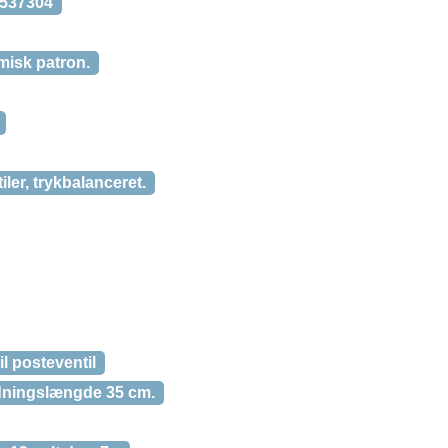
7537304
misk patron.
er, trykbalanceret.
il posteventil
edningslængde 35 cm.