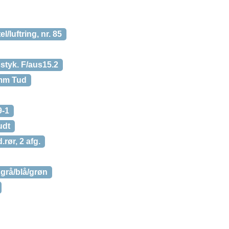
/luftring, nr. 85
styk. F/aus15.2
mm Tud
9-1
udt
.rør, 2 afg.
 grå/blå/grøn