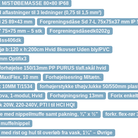
M/STØBEMASSE 80×80 IP68
lastninger til 3 ledninger (0,75 til 1,5 mm²)
i 25 89×43 mm
Forgreningsdåse Sd 7-L 75x75x37 mm IP 5
 75×75 mm – 5 stk
Forgreningsdåsedk0202g
 Bss406dk
jø b:120 x h:200cm Hvid 8kovser Uden bly/PVC
mm Optifix3
forhøjelse 150/13mm PP PURUS t/afl.skål hvid
 MaxiFlex, 10 mm
Forhøjelsesring M/tætn.
x 10MM T/1534
forhøjerstykke t/højv.lukke 50/550mm plas
va, 1-modul, Hvid
Forhøjningsring 13mm
Forix enkelt
 20W, 220-240V, PTI I til HCI HQI
e med nippel/muffe samt pakning, ¾” x ½”
forkr. flex-rø
 muffe/nippel
ed rist og hul til overløb fra vask, 1¼” – Øvrige