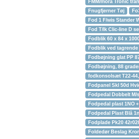
FMM/mora Tronic trans
Fnugfjerner Tøj
Fo3
Fod 1 F/wis Stander 
Fod T/lk Clic-line D s
Fodblik 60 x 84 x 10
Fodblik ved tagrende 
Fodbøjning glat PP 8
Fodbøjning, 88 grade
fodkonsolsæt T22-44, 
Fodpanel Skl 50d Hvi
Fodpedal Dobbelt M/s
Fodpedal plast 1NO + 
Fodpedal Plast Blå 
Fodplade Pk20 42r02
Foldedør Beslag Kro