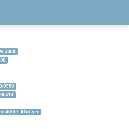
94-2000
000
93-0959
36.414
kifter til bruser