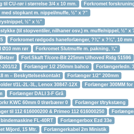
til CU-rør i størrelse 3/4 x 10 mm.
Forkromet forskruning t
 med stopkant m. nippel/muffe, ½” x ?”
ystnippel, ½” x ½”
kke (til stopventiler, nilhaner osv.) m. muffe/nippel, ½” x 
85
Forkromet rødgods haneforlænger, ?¾” x ?¾”, 10 mm 
il Ø10 mm rør
Forkromet Slutmuffe m. pakning, ¾”
 Belzer
Forl.Skaft T/core-Bit 225mm U/hoved Ridg 51596
2-201/12
Forlænger 1/2 250mm bahco
Forlængerledn. 3
.8 m – Beskyttelseskontakt
Forlænger 1/2" 200mm
older t/1L-2L-3L, Lenox 30847-12X
Forlænger 300MM for
m
Forlænger DALI 3-F Grå
forkr KWC 60mm 0 t/rørbærer 0
Forlænger t/trykstæng
nger til 112 616000200 & Primeo 112 616000250
Forlænge
ir bindemaskine FL-40RT
Forlængerbox Ezd 33e
t M/jord, 15 Mtr.
Forlængerkabel 2m Ministik