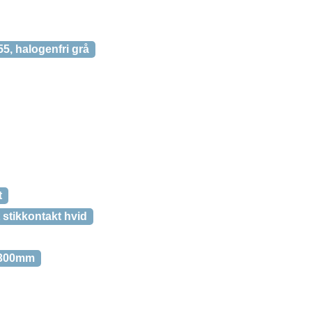
5, halogenfri grå
t
 stikkontakt hvid
r 300mm