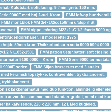
ECO model 6 l/min.
ab Koldtstart, softclosing, 9 l/min, greb: 150 mm.
erie 9000E med høj J-tud. Krom
FMM løft-op bundventil
FMM mont.blok FMM 3/4×1/2/cc150mm u/afsp rf St
usersæt
FMM nippel m/oring M22x1 -G 1/2 t/serie 5000 o
ntil/udendørshaner. Til model efter 1975
p højde 59mm krom T/sikkerhedsarm.serie 9000 5994-0000
×1/2 Nr.1852-1501
FMM patron t/etgr.batteri soft closing
enarmatur 9100-0000 – Krom
FMM Serie 9000 termostata
l 9000E serien
FMM Siljan brusersæt med 3 stråler
med keramisk topstykke, kontraventiler, trykbalanceret.
 trykbalanceret.
onisk køkkenarmatur med duo funktion, almindelig eller ele
greb anvendes sammen med standardgrebet, nemt med kun
r kalkafvisende, 220 x 220 mm. 12 l. Med kugleled.