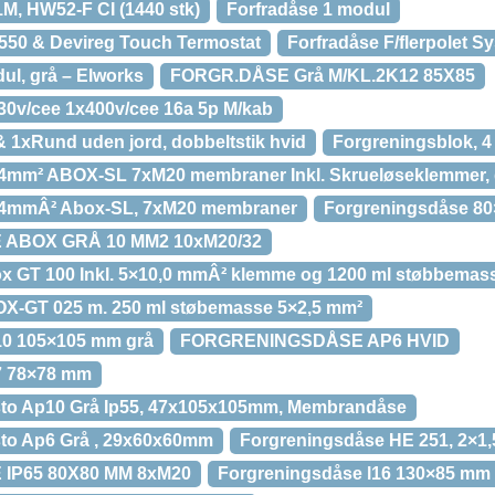
 1M, HW52-F CI (1440 stk)
Forfradåse 1 modul
 550 & Devireg Touch Termostat
Forfradåse F/flerpolet S
ul, grå – Elworks
FORGR.DÅSE Grå M/KL.2K12 85X85
30v/cee 1x400v/cee 16a 5p M/kab
& 1xRund uden jord, dobbeltstik hvid
Forgreningsblok, 4 
/4mm² ABOX-SL 7xM20 membraner Inkl. Skrueløseklemmer, g
5/4mmÂ² Abox-SL, 7xM20 membraner
Forgreningsdåse 8
ABOX GRÅ 10 MM2 10xM20/32
 GT 100 Inkl. 5×10,0 mmÂ² klemme og 1200 ml støbbemass
X-GT 025 m. 250 ml støbemasse 5×2,5 mm²
10 105×105 mm grå
FORGRENINGSDÅSE AP6 HVID
7 78×78 mm
to Ap10 Grå Ip55, 47x105x105mm, Membrandåse
to Ap6 Grå , 29x60x60mm
Forgreningsdåse HE 251, 2×1,5
P65 80X80 MM 8xM20
Forgreningsdåse l16 130×85 mm