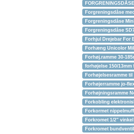
FORGRENINGSDÅSE 
Forgreningsdåse med af
Forgreningsdåse Min
Forgreningsdåse SD7
Forhjul Drejebar For
Forhæng Unicolor Mil
Forhøj.ramme 30-185
forhøjelse 150/13mm 
Forhøjelsesramme til
Forhøjerramme jo-fle
Forhøjningsramme No
Forkobling elektronisk
Forkormet nippelmuff
Forkromet 1/2" vinkel
Forkromet bundventil m