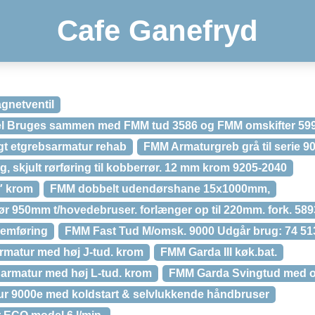
Cafe Ganefryd
gnetventil
l Bruges sammen med FMM tud 3586 og FMM omskifter 59
 etgrebsarmatur rehab
FMM Armaturgreb grå til serie 9
g, skjult rørføring til kobberrør. 12 mm krom 9205-2040
″ krom
FMM dobbelt udendørshane 15x1000mm,
r 950mm t/hovedebruser. forlænger op til 220mm. fork. 58
emføring
FMM Fast Tud M/omsk. 9000 Udgår brug: 74 51
matur med høj J-tud. krom
FMM Garda III køk.bat.
armatur med høj L-tud. krom
FMM Garda Svingtud med oms
 9000e med koldstart & selvlukkende håndbruser