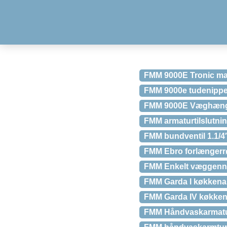
FMM 9000E Tronic ma
FMM 9000e tudenippe
FMM 9000E Væghængt
FMM armaturtilslutnin
FMM bundventil 1.1/4
FMM Ebro forlængerrø
FMM Enkelt væggenn
FMM Garda I køkkenar
FMM Garda IV køkken
FMM Håndvaskarmatur