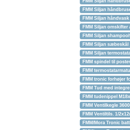
FMM Siljan håndbrus
FMM Siljan håndbruser 
FMM Siljan håndvask m
FMM Siljan omskifter 
FMM Siljan shampoohyl
FMM Siljan sæbeskål 
FMM Siljan termostata
FMM spindel til poste
FMM termostatarmatur 4
FMM tronic forhøjer 
FMM Tud med integrer
FMM tudenippel M18x
FMM Ventilkegle 360
FMM Ventiltils. 1/2x
FMM/Mora Tronic batt