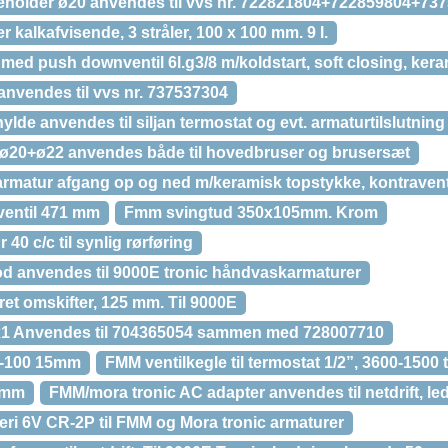
eholder ø20 anvendes til vvs nr. 722821804+722859804+73
kalkafvisende, 3 stråler, 100 x 100 mm. 9 l.
ed push downventil 6l.g3/8 m/koldstart, soft closing, kera
anvendes til vvs nr. 737537304
de anvendes til siljan termostat og evt. armaturtilslutning
ø20+ø22 anvendes både til hovedbruser og brusersæt
rmatur afgang op og ned m/keramisk topstykke, kontraventil
ventil 471 mm
Fmm svingtud 350x105mm. Krom
0 c/c til synlig rørføring
fod anvendes til 9000E tronic håndvaskarmaturer
et omskifter, 125 mm. Til 9000E
1 Anvendes til 704365054 sammen med 728007710
0-100 15mm
FMM ventilkegle til termostat 1/2”, 3600-1500 t
12mm
FMM/mora tronic AC adapter anvendes til netdrift, l
eri 6V CR-2P til FMM og Mora tronic armaturer