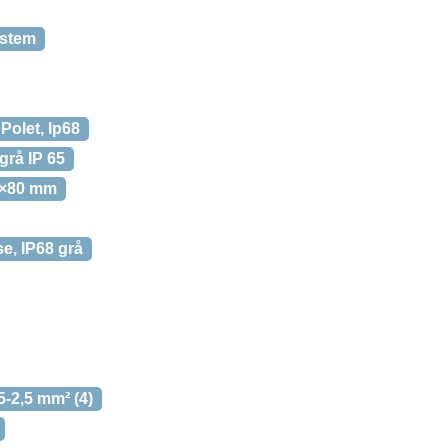
ystem
Polet, Ip68
rå IP 65
0×80 mm
e, IP68 grå
-2,5 mm² (4)