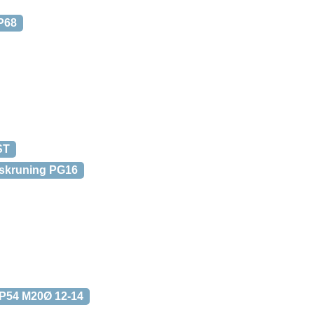
P68
ST
skruning PG16
IP54 M20Ø 12-14