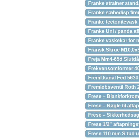
Franke strainer stand
Franke sæbedisp firen
Franke tectonitevask
Franke Uni / panda a
Franke vaskekar for
Fransk Skrue M10,0x5
Freja Mm4-65d Slutdå
Frekvensomformer 40
Fremf.kanal Fed 5630 
Fremløbsventil Roth
Frese – Blankforkrome
Frese – Nøgle til afta
Frese – Sikkerhedsagg
Frese 1/2" aftapnings
Frese 110 mm S-tud u