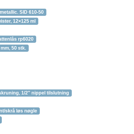
etallic. SID 610-50
ister, 12×125 ml
attenlås rp6020
 mm, 50 stk.
runing, 1/2″ nippel tilslutning
nt/skrå løs nøgle