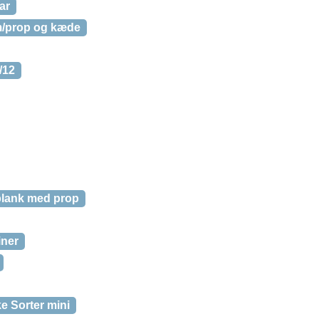
ar
m/prop og kæde
/12
blank med prop
iner
e Sorter mini