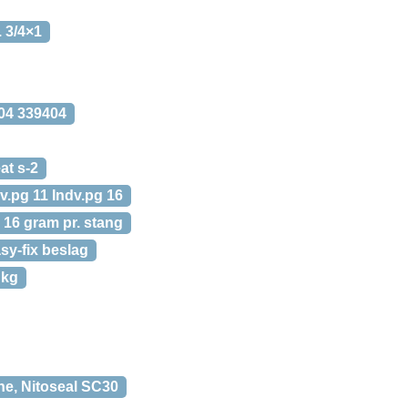
. 3/4×1
404 339404
at s-2
v.pg 11 Indv.pg 16
16 gram pr. stang
sy-fix beslag
 kg
ne, Nitoseal SC30