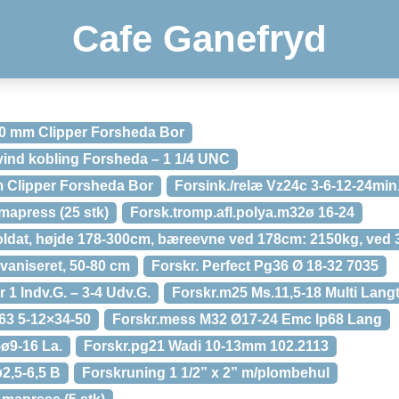
Cafe Ganefryd
0 mm Clipper Forsheda Bor
ind kobling Forsheda – 1 1/4 UNC
Clipper Forsheda Bor
Forsink./relæ Vz24c 3-6-12-24min
 mapress (25 stk)
Forsk.tromp.afl.polya.m32ø 16-24
 soldat, højde 178-300cm, bæreevne ved 178cm: 2150kg, ved
lvaniseret, 50-80 cm
Forskr. Perfect Pg36 Ø 18-32 7035
r 1 Indv.G. – 3-4 Udv.G.
Forskr.m25 Ms.11,5-18 Multi Lang
63 5-12×34-50
Forskr.mess M32 Ø17-24 Emc Ip68 Lang
ø9-16 La.
Forskr.pg21 Wadi 10-13mm 102.2113
2,5-6,5 B
Forskruning 1 1/2” x 2” m/plombehul