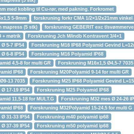
 mapress (5 stk)
mm med kobling til Cu-rør, med pakning. Forkromet
6x1,5 5-9mm
forskruning forkr CMA 1/2×1/2x21mm vinkel 
m mapress (5 stk)
forskruning GEBERIT exc t/svømmerve
 + møtrik
Forskruning Jch M/indb Kontravent 3/4×1
Ø 5-7 IP54
Forskruning M16 IP68 Polyamid Gevind L=1
Ø 6-8 IP54
Forskruning M16 Polyamid IP68
mid 4,5-8 for multi GR
Forskruning M16x1,5 Ø4,5-7 7035
yamid IP68
Forskruning M20Polyamid 9-14 for multi GR
 Ø9-13 7035
Forskruning M25 IP68 Polyamid Gevind L=
 Ø 17-19 IP54
Forskruning M25 Polyamid IP68
mid 11,5-18 for MULT.G
Forskruning M32 mes Ø 24-26 I
yamid IP68
Forskruning M32Polyamid 15-24,5 for multi G
 Ø 31-33 IP54
Forskruning m40 polyamid ip68
 Ø 37-39 IP54
Forskruning m50 polyamid ip68