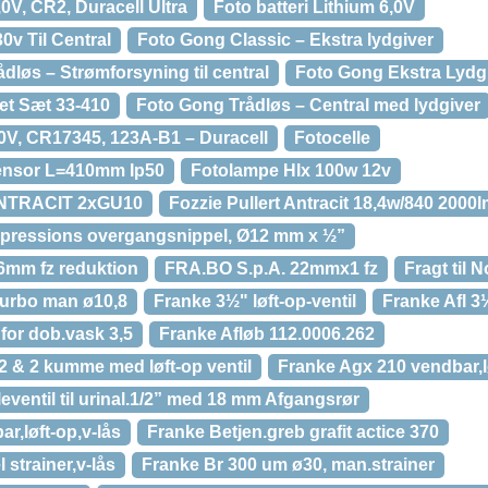
,0V, CR2, Duracell Ultra
Foto batteri Lithium 6,0V
0v Til Central
Foto Gong Classic – Ekstra lydgiver
dløs – Strømforsyning til central
Foto Gong Ekstra Lydg
et Sæt 33-410
Foto Gong Trådløs – Central med lydgiver
,0V, CR17345, 123A-B1 – Duracell
Fotocelle
sensor L=410mm Ip50
Fotolampe Hlx 100w 12v
TRACIT 2xGU10
Fozzie Pullert Antracit 18,4w/840 2000
pressions overgangsnippel, Ø12 mm x ½”
6mm fz reduktion
FRA.BO S.p.A. 22mmx1 fz
Fragt til 
 turbo man ø10,8
Franke 3½" løft-op-ventil
Franke Afl 3
for dob.vask 3,5
Franke Afløb 112.0006.262
2 & 2 kumme med løft-op ventil
Franke Agx 210 vendbar,lø
eventil til urinal.1/2” med 18 mm Afgangsrør
r,løft-op,v-lås
Franke Betjen.greb grafit actice 370
strainer,v-lås
Franke Br 300 um ø30, man.strainer