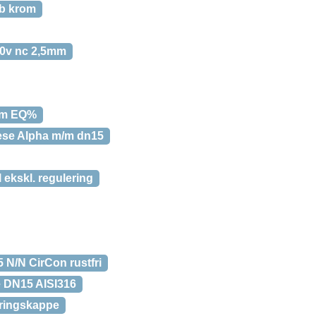
eb krom
30v nc 2,5mm
mm EQ%
ese Alpha m/m dn15
 ekskl. regulering
5 N/N CirCon rustfri
e DN15 AISI316
eringskappe