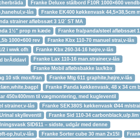
cherbräda
Franke Deluxe stålbord F10R 1000×600 vendb
p,hanehul,v-lås
Franke EK400 køkkenvask 44,5×38,5cm 
a strainer afløbssæt 3 1/2` ST MA
nda 1½" prop m kæde
Franke fra/panda/steel afløbssæt 1
1,5b 1000×600 rev
Franke Kbx 110-70 manuel strai,v-lås
/2 i wwk ofh
Franke Kbx 260-34-16 højre,v-lås
Franke Lax 110-16 man.strainer,v-lås
d brÃddavl
Franke Mobil afløbsbakke lax/kbx
g 10 stk mox/fran
Franke Mtg 611 graphite,højre,v-lås
clæn,white,bagpl
Franke Panda køkkenvask, 48 x 34 cm 
ar 450x400mm til vægmontering, med kugleventil
 strainer,v-lås
Franke SEK380S køkkenvask Ø44 m/stra
rinal skylleventil
Franke Sid 110-34 carbonblack,u/p.lim
dningsvask SID611 – sidste, udgår med denne
ft-op,hul,v-lås
Franke Sorter cube 30 man 2x15l
Frank