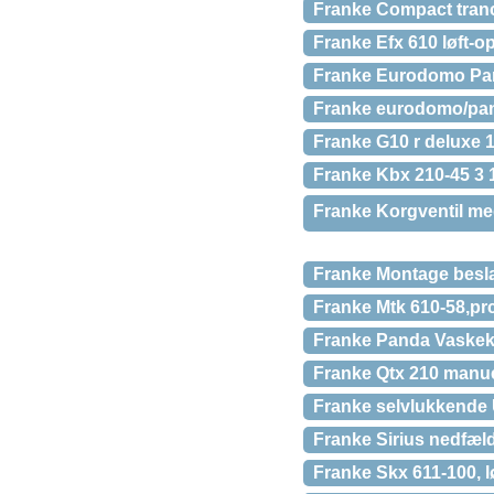
Franke Compact tran
Franke Efx 610 løft-o
Franke Eurodomo Pand
Franke eurodomo/pa
Franke G10 r deluxe 
Franke Kbx 210-45 3 1
Franke Korgventil me
Franke Montage besla
Franke Mtk 610-58,pr
Franke Panda Vaskek
Franke Qtx 210 manuel
Franke selvlukkende U
Franke Sirius nedfæl
Franke Skx 611-100, lø