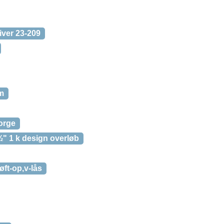
iver 23-209
lm
Norge
½" 1 k design overløb
ft-op,v-lås