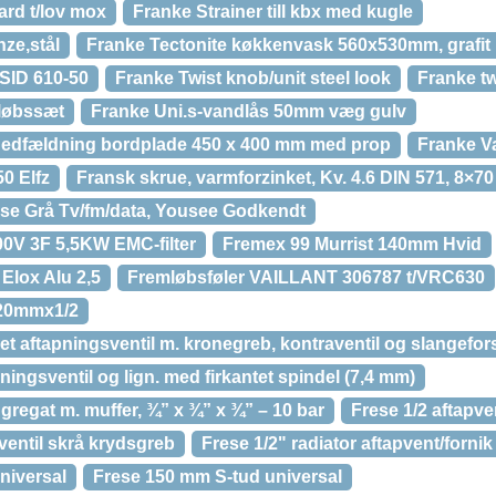
ard t/lov mox
Franke Strainer till kbx med kugle
ze,stål
Franke Tectonite køkkenvask 560x530mm, grafit m
 SID 610-50
Franke Twist knob/unit steel look
Franke tw
fløbssæt
Franke Uni.s-vandlås 50mm væg gulv
 nedfældning bordplade 450 x 400 mm med prop
Franke V
0 Elfz
Fransk skrue, varmforzinket, Kv. 4.6 DIN 571, 8×70
se Grå Tv/fm/data, Yousee Godkendt
0V 3F 5,5KW EMC-filter
Fremex 99 Murrist 140mm Hvid
Elox Alu 2,5
Fremløbsføler VAILLANT 306787 t/VRC630
 20mmx1/2
t aftapningsventil m. kronegreb, kontraventil og slangeforsk
pningsventil og lign. med firkantet spindel (7,4 mm)
regat m. muffer, ¾” x ¾” x ¾” – 10 bar
Frese 1/2 aftapve
ventil skrå krydsgreb
Frese 1/2" radiator aftapvent/fornik
niversal
Frese 150 mm S-tud universal