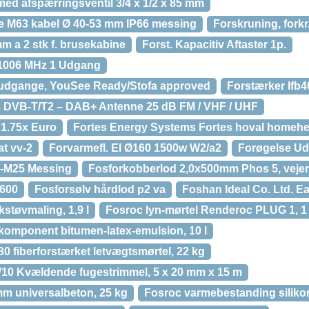
ed afspærringsventil 3/4 x 1/2 x 85 mm
e M63 kabel Ø 40-53 mm IP66 messing
Forskruning, forkr
 a 2 stk f. brusekabine
Forst. Kapacitiv Aftaster 1p.
-1006 MHz 1 Udgang
4 udgange, YouSee Ready/Stofa approved
Forstærker Ifb
s DVB-T/T2 – DAB+ Antenne 25 dB FM / VHF / UHF
 1.75x Euro
Fortes Energy Systems Fortes hoval homehe
t vv-2
Forvarmefl. El Ø160 1500w W2/a2
Forøgelse Ud
0-M25 Messing
Fosforkobberlod 2,0x500mm Phos 5, vejer 
×600
Fosforsølv hårdlod p2 va
Foshan Ideal Co. Ltd. Ea
kstøvmaling, 1,9 l
Fosroc lyn-mørtel Renderoc PLUG 1, 1
komponent bitumen-latex-emulsion, 10 l
 fiberforstærket letvægtsmørtel, 22 kg
10 Kvældende fugestrimmel, 5 x 20 mm x 15 m
mm universalbeton, 25 kg
Fosroc varmebestanding siliko