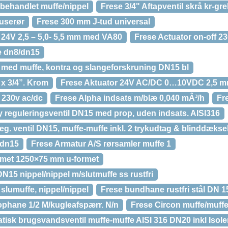
ubehandlet muffe/nippel
Frese 3/4" Aftapventil skrå kr-gr
ruserør
Frese 300 mm J-tud universal
 24V 2,5 – 5,0- 5,5 mm med VA80
Frese Actuator on-off 2
e dn8/dn15
” med muffe, kontra og slangeforskruning DN15 bl
 x 3/4”. Krom
Frese Aktuator 24V AC/DC 0…10VDC 2,5 
 230v ac/dc
Frese Alpha indsats m/blæ 0,040 mÂ³/h
Fr
 reguleringsventil DN15 med prop, uden indsats. AISI316
. ventil DN15, muffe-muffe inkl. 2 trykudtag & blinddæksel
 dn15
Frese Armatur A/S rørsamler muffe 1
omet 1250×75 mm u-formet
15 nippel/nippel m/slutmuffe ss rustfri
lumuffe, nippel/nippel
Frese bundhane rustfri stål DN 1
phane 1/2 M/kugleafspærr. N/n
Frese Circon muffe/muff
atisk brugsvandsventil muffe-muffe AISI 316 DN20 inkl Isol