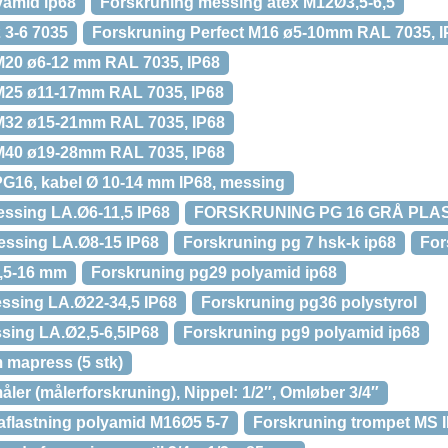
yamid ip68
Forskruning messing atex M12Ø3,5-6,5
 3-6 7035
Forskruning Perfect M16 ø5-10mm RAL 7035, I
M20 ø6-12 mm RAL 7035, IP68
 M25 ø11-17mm RAL 7035, IP68
 M32 ø15-21mm RAL 7035, IP68
 M40 ø19-28mm RAL 7035, IP68
PG16, kabel Ø 10-14 mm IP68, messing
ssing LA.Ø6-11,5 IP68
FORSKRUNING PG 16 GRÅ PLA
essing LA.Ø8-15 IP68
Forskruning pg 7 hsk-k ip68
For
6,5-16 mm
Forskruning pg29 polyamid ip68
ssing LA.Ø22-34,5 IP68
Forskruning pg36 polystyrol
sing LA.Ø2,5-6,5IP68
Forskruning pg9 polyamid ip68
 mapress (5 stk)
åler (målerforskruning), Nippel: 1/2″, Omløber 3/4″
aflastning polyamid M16Ø5 5-7
Forskruning trompet MS 