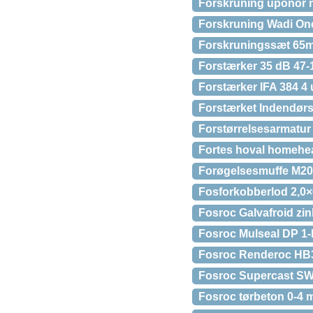
Forskruning uponor m
Forskruning Wadi On
Forskruningssæt 65mm
Forstærker 35 dB 47
Forstærker IFA 384 
Forstærket Indendør
Forstørrelsesarmatur
Fortes hoval homehea
Forøgelsesmuffe M2
Fosforkobberlod 2,0
Fosroc Galvafroid zin
Fosroc Mulseal DP 1-
Fosroc Renderoc HB30
Fosroc Supercast SW
Fosroc tørbeton 0-4 