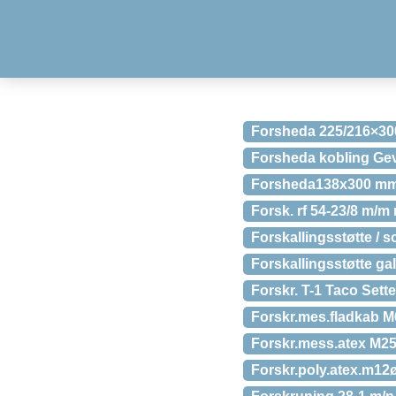
Forsheda 225/216×30
Forsheda kobling Gev
Forsheda138x300 mm 
Forsk. rf 54-23/8 m/m
Forskallingsstøtte /
Forskallingsstøtte ga
Forskr. T-1 Taco Sette
Forskr.mes.fladkab M
Forskr.mess.atex M25
Forskr.poly.atex.m12ø