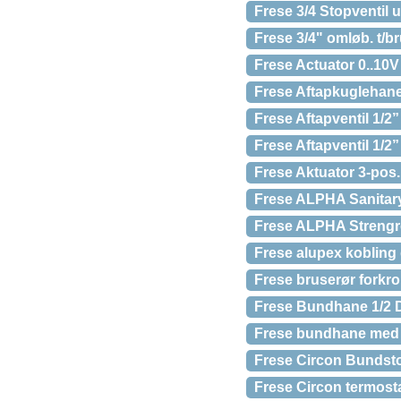
Frese 3/4 Stopventil 
Frese 3/4" omløb. t/b
Frese Actuator 0..10V
Frese Aftapkuglehan
Frese Aftapventil 1/2
Frese Aftapventil 1/2”
Frese Aktuator 3-pos.
Frese ALPHA Sanitary
Frese ALPHA Strengreg
Frese alupex kobling
Frese bruserør forkr
Frese Bundhane 1/2 DN
Frese bundhane med s
Frese Circon Bundsto
Frese Circon termost