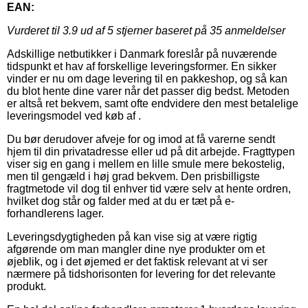
EAN:
Vurderet til
3.9
ud af 5 stjerner baseret på
35
anmeldelser
Adskillige netbutikker i Danmark foreslår på nuværende
tidspunkt et hav af forskellige leveringsformer. En sikker
vinder er nu om dage levering til en pakkeshop, og så kan
du blot hente dine varer når det passer dig bedst. Metoden
er altså ret bekvem, samt ofte endvidere den mest betalelige
leveringsmodel ved køb af .
Du bør derudover afveje for og imod at få varerne sendt
hjem til din privatadresse eller ud på dit arbejde. Fragttypen
viser sig en gang i mellem en lille smule mere bekostelig,
men til gengæld i høj grad bekvem. Den prisbilligste
fragtmetode vil dog til enhver tid være selv at hente ordren,
hvilket dog står og falder med at du er tæt på e-
forhandlerens lager.
Leveringsdygtigheden på kan vise sig at være rigtig
afgørende om man mangler dine nye produkter om et
øjeblik, og i det øjemed er det faktisk relevant at vi ser
nærmere på tidshorisonten for levering for det relevante
produkt.