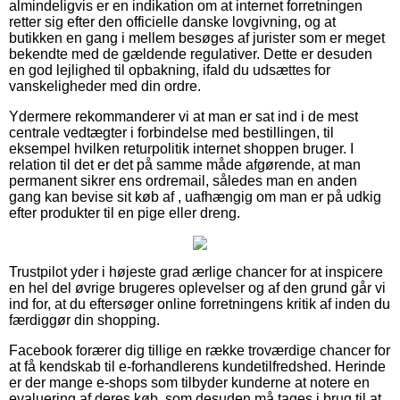
almindeligvis er en indikation om at internet forretningen
retter sig efter den officielle danske lovgivning, og at
butikken en gang i mellem besøges af jurister som er meget
bekendte med de gældende regulativer. Dette er desuden
en god lejlighed til opbakning, ifald du udsættes for
vanskeligheder med din ordre.
Ydermere rekommanderer vi at man er sat ind i de mest
centrale vedtægter i forbindelse med bestillingen, til
eksempel hvilken returpolitik internet shoppen bruger. I
relation til det er det på samme måde afgørende, at man
permanent sikrer ens ordremail, således man en anden
gang kan bevise sit køb af , uafhængig om man er på udkig
efter produkter til en pige eller dreng.
Trustpilot yder i højeste grad ærlige chancer for at inspicere
en hel del øvrige brugeres oplevelser og af den grund går vi
ind for, at du eftersøger online forretningens kritik af inden du
færdiggør din shopping.
Facebook forærer dig tillige en række troværdige chancer for
at få kendskab til e-forhandlerens kundetilfredshed. Herinde
er der mange e-shops som tilbyder kunderne at notere en
evaluering af deres køb, som desuden må tages i brug til at