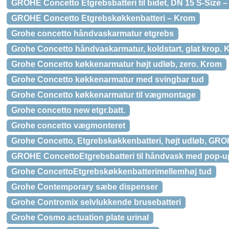
GROHE Concetto Etgrebsbatteri til bidet, DN 15 S-Size 
GROHE Concetto Etgrebskøkkenbatteri – Krom
Grohe concetto håndvaskarmatur etgrebs
Grohe Concetto håndvaskarmatur, koldstart, glat krop.
Grohe Concetto køkkenarmatur højt udløb, zero. Krom
Grohe Concetto køkkenarmatur med svingbar tud
Grohe Concetto køkkenarmatur til vægmontage
Grohe concetto new etgr.batt.
Grohe concetto vægmonteret
Grohe Concetto, Etgrebskøkkenbatteri, højt udløb, GR
GROHE ConcettoEtgrebsbatteri til håndvask med pop-up
Grohe ConcettoEtgrebskøkkenbatterimellemhøj tud
Grohe Contemporary sæbe dispenser
Grohe Contromix selvlukkende brusebatteri
Grohe Cosmo actuation plate urinal