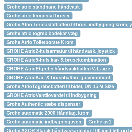
Grohe atrio standhane håndvask
Grohe atrio termostat bruser
Grohe Atrio Termostatbatteri til brus, indbygning,krom, 
Grohe atrio togreb badekar væg
Grohe Atrio Toiletbørste Krom
GROHE Atrio2-hulsarmatur til håndvask, joystick
GROHE Atrio5-huls kar- & brusekombination
GROHE AtrioEtgrebs håndvaskbatteri ½ L-size
GROHE AtrioKar- & brusebatteri, gulvmonteret
Grohe AtrioTogrebsbatteri til bidet, DN 15 M-Size
GROHE AtrioVentiloverdel til indbygning
Grohe Authentic sæbe dispenser
Grohe automatic 2000 Håndtag, krom
Grohe automatic indbygningsven
Grohe av1
Grohe AXOR Starck håndvaskarmatur 100 med løft-op b