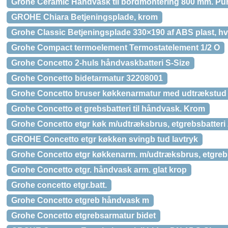
Grohe Ceramic Håndvask til bordmontering 800 mm. Pur
GROHE Chiara Betjeningsplade, krom
Grohe Classic Betjeningsplade 330×190 af ABS plast, hv
Grohe Compact termoelement Termostatelement 1/2 O
Grohe Concetto 2-huls håndvaskbatteri S-Size
Grohe Concetto bidetarmatur 32208001
Grohe Concetto bruser køkkenarmatur med udtrækstud & 
Grohe Concetto et grebsbatteri til håndvask. Krom
Grohe Concetto etgr køk m/udtræksbrus, etgrebsbatteri 
GROHE Concetto etgr køkken svingb tud lavtryk
Grohe Concetto etgr køkkenarm. m/udtræksbrus, etgrebsb
Grohe Concetto etgr. håndvask arm. glat krop
Grohe concetto etgr.batt.
Grohe Concetto etgreb håndvask m
Grohe Concetto etgrebsarmatur bidet