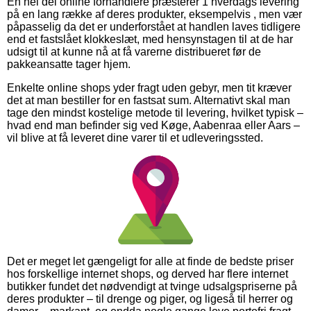
En hel del online forhandlere præsterer 1 hverdags levering
på en lang række af deres produkter, eksempelvis , men vær
påpasselig da det er underforstået at handlen laves tidligere
end et fastslået klokkeslæt, med hensynstagen til at de har
udsigt til at kunne nå at få varerne distribueret før de
pakkeansatte tager hjem.
Enkelte online shops yder fragt uden gebyr, men tit kræver
det at man bestiller for en fastsat sum. Alternativt skal man
tage den mindst kostelige metode til levering, hvilket typisk –
hvad end man befinder sig ved Køge, Aabenraa eller Aars –
vil blive at få leveret dine varer til et udleveringssted.
Det er meget let gængeligt for alle at finde de bedste priser
hos forskellige internet shops, og derved har flere internet
butikker fundet det nødvendigt at tvinge udsalgspriserne på
deres produkter – til drenge og piger, og ligeså til herrer og