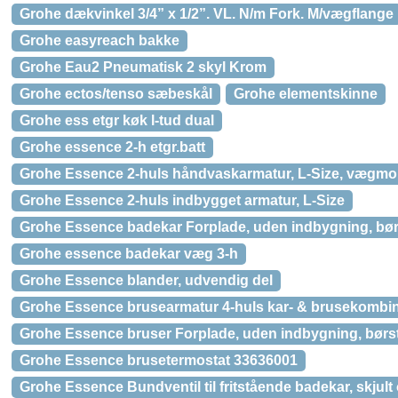
Grohe dækvinkel 3/4” x 1/2”. VL. N/m Fork. M/vægflange
Grohe easyreach bakke
Grohe Eau2 Pneumatisk 2 skyl Krom
Grohe ectos/tenso sæbeskål
Grohe elementskinne
Grohe ess etgr køk l-tud dual
Grohe essence 2-h etgr.batt
Grohe Essence 2-huls håndvaskarmatur, L-Size, vægmon
Grohe Essence 2-huls indbygget armatur, L-Size
Grohe Essence badekar Forplade, uden indbygning, børs
Grohe essence badekar væg 3-h
Grohe Essence blander, udvendig del
Grohe Essence brusearmatur 4-huls kar- & brusekombina
Grohe Essence bruser Forplade, uden indbygning, børst
Grohe Essence brusetermostat 33636001
Grohe Essence Bundventil til fritstående badekar, skjult