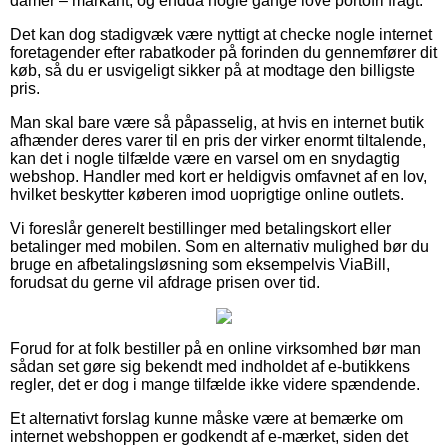
damer – markant, og endda nogle gange love portofri fragt.
Det kan dog stadigvæk være nyttigt at checke nogle internet
foretagender efter rabatkoder på forinden du gennemfører dit
køb, så du er usvigeligt sikker på at modtage den billigste
pris.
Man skal bare være så påpasselig, at hvis en internet butik
afhænder deres varer til en pris der virker enormt tiltalende,
kan det i nogle tilfælde være en varsel om en snydagtig
webshop. Handler med kort er heldigvis omfavnet af en lov,
hvilket beskytter køberen imod uoprigtige online outlets.
Vi foreslår generelt bestillinger med betalingskort eller
betalinger med mobilen. Som en alternativ mulighed bør du
bruge en afbetalingsløsning som eksempelvis ViaBill,
forudsat du gerne vil afdrage prisen over tid.
Forud for at folk bestiller på en online virksomhed bør man
sådan set gøre sig bekendt med indholdet af e-butikkens
regler, det er dog i mange tilfælde ikke videre spændende.
Et alternativt forslag kunne måske være at bemærke om
internet webshoppen er godkendt af e-mærket, siden det