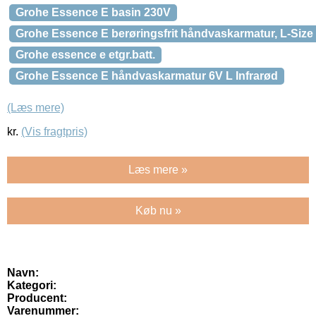
Grohe Essence E basin 230V
Grohe Essence E berøringsfrit håndvaskarmatur, L-Size
Grohe essence e etgr.batt.
Grohe Essence E håndvaskarmatur 6V L Infrarød
(Læs mere)
kr.
(Vis fragtpris)
Læs mere »
Køb nu »
Navn:
Kategori:
Producent:
Varenummer: