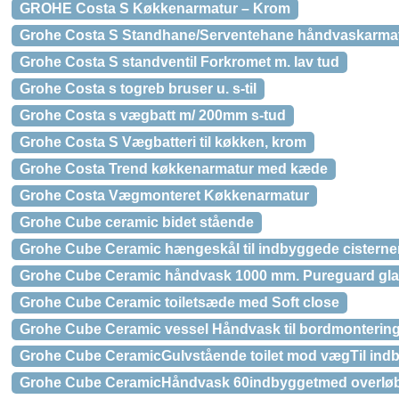
GROHE Costa S Køkkenarmatur – Krom
Grohe Costa S Standhane/Serventehane håndvaskarmat
Grohe Costa S standventil Forkromet m. lav tud
Grohe Costa s togreb bruser u. s-til
Grohe Costa s vægbatt m/ 200mm s-tud
Grohe Costa S Vægbatteri til køkken, krom
Grohe Costa Trend køkkenarmatur med kæde
Grohe Costa Vægmonteret Køkkenarmatur
Grohe Cube ceramic bidet stående
Grohe Cube Ceramic hængeskål til indbyggede cisterner
Grohe Cube Ceramic håndvask 1000 mm. Pureguard gla
Grohe Cube Ceramic toiletsæde med Soft close
Grohe Cube Ceramic vessel Håndvask til bordmontering
Grohe Cube CeramicGulvstående toilet mod vægTil indb
Grohe Cube CeramicHåndvask 60indbyggetmed overlø