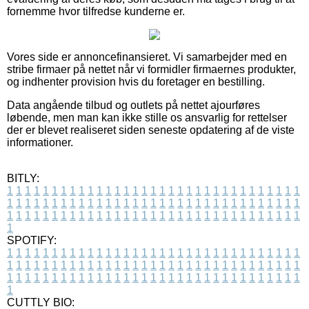
fornemme hvor tilfredse kunderne er.
Vores side er annoncefinansieret. Vi samarbejder med en
stribe firmaer på nettet når vi formidler firmaernes produkter,
og indhenter provision hvis du foretager en bestilling.
Data angående tilbud og outlets på nettet ajourføres
løbende, men man kan ikke stille os ansvarlig for rettelser
der er blevet realiseret siden seneste opdatering af de viste
informationer.
BITLY:
1
1
1
1
1
1
1
1
1
1
1
1
1
1
1
1
1
1
1
1
1
1
1
1
1
1
1
1
1
1
1
1
1
1
1
1
1
1
1
1
1
1
1
1
1
1
1
1
1
1
1
1
1
1
1
1
1
1
1
1
1
1
1
1
1
1
1
1
1
1
1
1
1
1
1
1
1
1
1
1
1
1
1
1
1
1
1
1
1
1
1
1
1
1
1
1
1
1
1
1
SPOTIFY:
1
1
1
1
1
1
1
1
1
1
1
1
1
1
1
1
1
1
1
1
1
1
1
1
1
1
1
1
1
1
1
1
1
1
1
1
1
1
1
1
1
1
1
1
1
1
1
1
1
1
1
1
1
1
1
1
1
1
1
1
1
1
1
1
1
1
1
1
1
1
1
1
1
1
1
1
1
1
1
1
1
1
1
1
1
1
1
1
1
1
1
1
1
1
1
1
1
1
1
1
CUTTLY BIO: