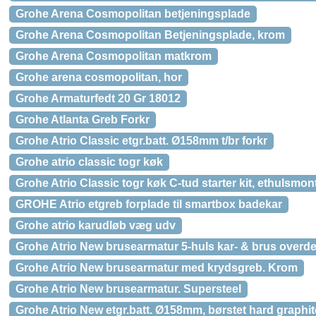
Grohe Arena Cosmopolitan betjeningsplade
Grohe Arena Cosmopolitan Betjeningsplade, krom
Grohe Arena Cosmopolitan matkrom
Grohe arena cosmopolitan, hor
Grohe Armaturfedt 20 Gr 18012
Grohe Atlanta Greb Forkr
Grohe Atrio Classic etgr.batt. Ø158mm t/br forkr
Grohe atrio classic togr køk
Grohe Atrio Classic togr køk C-tud starter kit, ethulsmo
GROHE Atrio etgreb forplade til smartbox badekar
Grohe atrio karudløb væg udv
Grohe Atrio New brusearmatur 5-huls kar- & brus overdel
Grohe Atrio New brusearmatur med krydsgreb. Krom
Grohe Atrio New brusearmatur. Supersteel
Grohe Atrio New etgr.batt. Ø158mm, børstet hard graphit