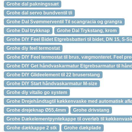
Grohe dal pakningssæt
Grohe dal servo bundventil t/i
Grohe Dal Svømmerventil Til scangracia og grangra
Grohe Dal trykknap
Grohe Dal Trykstang, krom
Grohe DIY Feel Bidet Etgrebsbatteri til bidet, DN 15, S-Si
Grohe diy feel termostat
Grohe DIY Feel termostat til brus, vægmonteret. Feel pre
Grohe DIY Get håndvaskarmatur Etgrebsarmatur til hånd
Grohe DIY Glideelement til 22 bruserstang
Grohe DIY Start håndvaskarmatur M-size
Grohe diy vitalio go system
Grohe Drejehåndtagtil køkkenvaske med automatisk afl
Grohe drejeknap Ø55,4mm
Grohe drivstang
Grohe Dækelementpyntekappe til overløb til køkkenvas
Grohe dækkappe 2 stk
Grohe dækplade