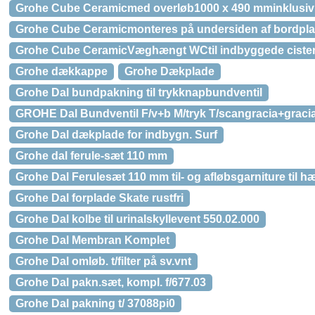
Grohe Cube Ceramicmed overløb1000 x 490 mminklusiv 
Grohe Cube Ceramicmonteres på undersiden af bordpl
Grohe Cube CeramicVæghængt WCtil indbyggede ciste
Grohe dækkappe
Grohe Dækplade
Grohe Dal bundpakning til trykknapbundventil
GROHE Dal Bundventil F/v+b M/tryk T/scangracia+graci
Grohe Dal dækplade for indbygn. Surf
Grohe dal ferule-sæt 110 mm
Grohe Dal Ferulesæt 110 mm til- og afløbsgarniture til 
Grohe Dal forplade Skate rustfri
Grohe Dal kolbe til urinalskyllevent 550.02.000
Grohe Dal Membran Komplet
Grohe Dal omløb. t/filter på sv.vnt
Grohe Dal pakn.sæt, kompl. f/677.03
Grohe Dal pakning t/ 37088pi0