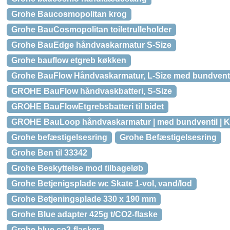
Grohe Baucosmopolitan krog
Grohe BauCosmopolitan toiletrulleholder
Grohe BauEdge håndvaskarmatur S-Size
Grohe bauflow etgreb køkken
Grohe BauFlow Håndvaskarmatur, L-Size med bundventi
GROHE BauFlow håndvaskbatteri, S-Size
GROHE BauFlowEtgrebsbatteri til bidet
GROHE BauLoop håndvaskarmatur | med bundventil | 
Grohe befæstigelsesring
Grohe Befæstigelsesring
Grohe Ben til 33342
Grohe Beskyttelse mod tilbageløb
Grohe Betjenigsplade wc Skate 1-vol, vand/lod
Grohe Betjeningsplade 330 x 190 mm
Grohe Blue adapter 425g t/CO2-flaske
Grohe blue co2-flasker