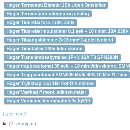
Hager Termostat Bimetal 1Sk Uden Omskifter
Hager Termostatur m/ugeprog analog
Hager Tidsrelæ fors. indk. 230v
Hager Tidsrelæ impulstimer 0,1 sek – 10 timer, 10A 230
Hager Tilgangsklemme 2×16 mm² 1-polet isoleret
Hager Timetæller 230v f/din-skinne
Hager Transientbeskyttelse 1P+N 16A T3 SPN203N
Hager trappeautomat 30 sek. – 10 min t/din-skinne, EMN
Hager Trappeautomat EMN005 Multi 30S-10 Min./1 Time
Hager Trykknap 16A 1Br For Din-skinne
Hager Værktøj f/ mont. stikben måler
Hager Varmemelder m/batteri 9v tg530
(Læs mere)
kr.
(Vis fragtpris)