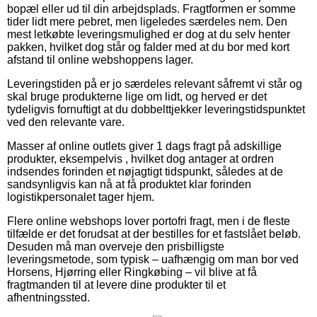
bopæl eller ud til din arbejdsplads. Fragtformen er somme
tider lidt mere pebret, men ligeledes særdeles nem. Den
mest letkøbte leveringsmulighed er dog at du selv henter
pakken, hvilket dog står og falder med at du bor med kort
afstand til online webshoppens lager.
Leveringstiden på er jo særdeles relevant såfremt vi står og
skal bruge produkterne lige om lidt, og herved er det
tydeligvis fornuftigt at du dobbelttjekker leveringstidspunktet
ved den relevante vare.
Masser af online outlets giver 1 dags fragt på adskillige
produkter, eksempelvis , hvilket dog antager at ordren
indsendes forinden et nøjagtigt tidspunkt, således at de
sandsynligvis kan nå at få produktet klar forinden
logistikpersonalet tager hjem.
Flere online webshops lover portofri fragt, men i de fleste
tilfælde er det forudsat at der bestilles for et fastslået beløb.
Desuden må man overveje den prisbilligste
leveringsmetode, som typisk – uafhængig om man bor ved
Horsens, Hjørring eller Ringkøbing – vil blive at få
fragtmanden til at levere dine produkter til et
afhentningssted.