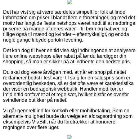
Det har vist sig at være særdeles simpelt for folk at finde
information om priser i blandt flere e-forretninger, og med det
motiv har langt de fleste netshops været nødt til at nedbringe
priserne på mange af deres varer – til børn og babyer, og
tillige også til mænd og kvinder – eftertrykkeligt, og endda
nogle gange tilbyde portofri levering.
Det kan dog til hver en tid vise sig indbringende at analysere
flere online webshops efter rabat på før du færdiggør din
shopping, så man er sikker på at indhente den bedste pris.
Du skal dog være årvågen med, at når en shop på nettet
reklamerer bedst i test varer til salg for en salgspris som er
overordentlig beskeden, så er det ofte være et karakteristika
der viser en bedragerisk webbutik. Handler med kort er
imidlertid omfavnet af et regelsæt, hvilket bistår os overfor
svindlende butikker på nettet.
Vi går generelt ind for kortkøb eller mobilbetaling. Som en
alternativ mulighed burde du vælge en afdragsordning som
eksempelvis ViaBill, når du foretrækker at honorere
regningen over flere uger.