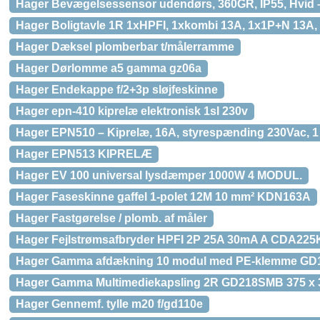
Hager Bevægelsessensor udendørs, 360GR, IP55, Hvid 
Hager Boligtavle 1R 1xHPFI, 1xkombi 13A, 1x1P+N 13A
Hager Dæksel plomberbar t/målerramme
Hager Dørlomme a5 gamma gz06a
Hager Endekappe f/2+3p sløjfeskinne
Hager epn-410 kiprelæ elektronisk 1sl 230v
Hager EPN510 – Kiprelæ, 16A, styrespænding 230Vac, 1 
Hager EPN513 KIPRELÆ
Hager EV 100 universal lysdæmper 1000W 4 MODUL.
Hager Faseskinne gaffel 1-polet 12M 10 mm² KDN163A
Hager Fastgørelse / plomb. af måler
Hager Fejlstrømsafbryder HPFI 2P 25A 30mA A CDA225
Hager Gamma afdækning 10 modul med PE-klemme GD
Hager Gamma Multimediekapsling 2R GD218SMB 375 x 
Hager Gennemf. tylle m20 f/gd110e