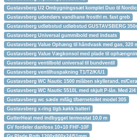
Gustavsberg U2 Ombygningssæt komplet Duo til Nordic
Gustavsberg udendørs vandhane frostfri m. fast greb
Gustavsberg udløbstud udløbstud GUSTAVSBERG 350
Gustavsberg Universal gummibold med indsats
Gustavsberg Value Ophæng til håndvask med gas, 320 m
Gustavsberg Value Vægkonsol med plade til ophængnin
Gustavsberg ventilbold universal til bundventil
Gustavsberg ventilhuspakning T1/T2/K/U1
Gustavsberg WC Nautic 1500 m/åben skyllerand, m/Cera
Gustavsberg WC Nautic 5510L med skjult P-lås. Med 2/4 
Gustavsberg wc sæde m/låg t/børnetoilet model 305
Gustavsberg x-ring t/gb.køkk.batteri
GutterHeat med indbygget termostat 10,0 m
GV fordeler danfoss 10+10 FHF-10F
Gv Plade Roth 1200x800x24/51mm