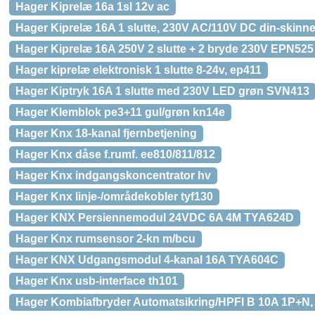
Hager Kiprelæ 16a 1sl 12v ac
Hager Kiprelæ 16A 1 slutte, 230V AC/110V DC din-skinn
Hager Kiprelæ 16A 250V 2 slutte + 2 bryde 230V EPN525
Hager kiprelæ elektronisk 1 slutte 8-24v, ep411
Hager Kiptryk 16A 1 slutte med 230V LED grøn SVN413
Hager Klemblok pe3+11 gul/grøn kn14e
Hager Knx 18-kanal fjernbetjening
Hager Knx dåse f.rumf. ee810/811/812
Hager Knx indgangskoncentrator hv
Hager Knx linje-/områdekobler tyf130
Hager KNX Persiennemodul 24VDC 6A 4M TYA624D
Hager Knx rumsensor 2-kn m/bcu
Hager KNX Udgangsmodul 4-kanal 16A TYA604C
Hager Knx usb-interface th101
Hager Kombiafbryder Automatsikring/HPFI B 10A 1P+N