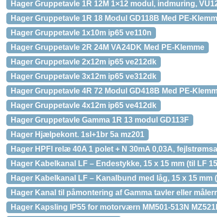
Hager Gruppetavle 1R 12M 1×12 modul, indmuring, VU
Hager Gruppetavle 1R 18 Modul GD118B Med PE-Klem
Hager Gruppetavle 1x10m ip65 ve110n
Hager Gruppetavle 2R 24M VA24DK Med PE-Klemme
Hager Gruppetavle 2x12m ip65 ve212dk
Hager Gruppetavle 3x12m ip65 ve312dk
Hager Gruppetavle 4R 72 Modul GD418B Med PE-Klem
Hager Gruppetavle 4x12m ip65 ve412dk
Hager Gruppetavle Gamma 1R 13 modul GD113F
Hager Hjælpekont. 1sl+1br 5a mz201
Hager HPFI relæ 40A 1 polet + N 30mA 0,03A, fejlstrøms
Hager Kabelkanal LF – Endestykke, 15 x 15 mm (til LF 15
Hager Kabelkanal LF – Kanalbund med låg, 15 x 15 mm (L
Hager Kanal til påmontering af Gamma tavler eller mål
Hager Kapsling IP55 for motorværn MM501-513N MZ52