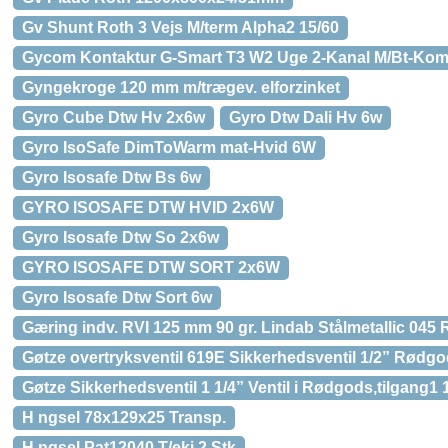
Gv Shunt Roth 3 Vejs M/term Alpha2 15/60
Gycom Kontaktur G-Smart T3 W2 Uge 2-Kanal M/Bt-Ko
Gyngekroge 120 mm m/trægev. elforzinket
Gyro Cube Dtw Hv 2x6w
Gyro Dtw Dali Hv 6w
Gyro IsoSafe DimToWarm mat-Hvid 6W
Gyro Isosafe Dtw Bs 6w
GYRO ISOSAFE DTW HVID 2x6W
Gyro Isosafe Dtw So 2x6w
GYRO ISOSAFE DTW SORT 2x6W
Gyro Isosafe Dtw Sort 6w
Gæring indv. RVI 125 mm 90 gr. Lindab Stålmetallic 045
Gøtze overtryksventil 619E Sikkerhedsventil 1/2” Rødgods
Gøtze Sikkerhedsventil 1 1/4” Ventil i Rødgods,tilgang1
H ngsel 78x129x25 Transp.
H ngsel Pat12040 T/eki 2 Stk