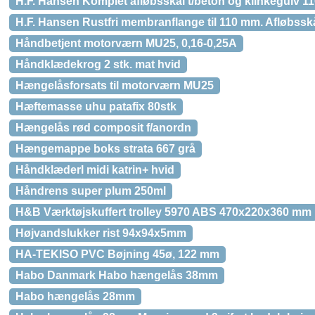
H.F. Hansen Komplet afløbsskål t/beton og klinkegulv 1
H.F. Hansen Rustfri membranflange til 110 mm. Afløbssk
Håndbetjent motorværn MU25, 0,16-0,25A
Håndklædekrog 2 stk. mat hvid
Hængelåsforsats til motorværn MU25
Hæftemasse uhu patafix 80stk
Hængelås rød composit f/anordn
Hængemappe boks strata 667 grå
Håndklæderl midi katrin+ hvid
Håndrens super plum 250ml
H&B Værktøjskuffert trolley 5970 ABS 470x220x360 mm
Højvandslukker rist 94x94x5mm
HA-TEKISO PVC Bøjning 45ø, 122 mm
Habo Danmark Habo hængelås 38mm
Habo hængelås 28mm