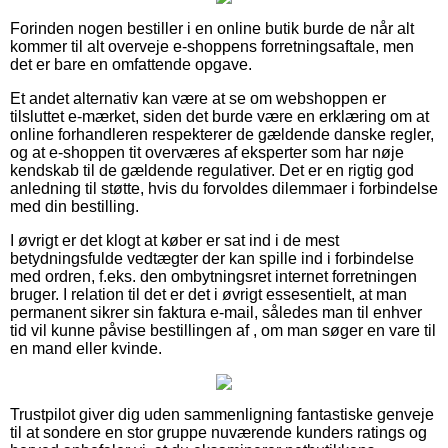
Forinden nogen bestiller i en online butik burde de når alt
kommer til alt overveje e-shoppens forretningsaftale, men
det er bare en omfattende opgave.
Et andet alternativ kan være at se om webshoppen er
tilsluttet e-mærket, siden det burde være en erklæring om at
online forhandleren respekterer de gældende danske regler,
og at e-shoppen tit overværes af eksperter som har nøje
kendskab til de gældende regulativer. Det er en rigtig god
anledning til støtte, hvis du forvoldes dilemmaer i forbindelse
med din bestilling.
I øvrigt er det klogt at køber er sat ind i de mest
betydningsfulde vedtægter der kan spille ind i forbindelse
med ordren, f.eks. den ombytningsret internet forretningen
bruger. I relation til det er det i øvrigt essesentielt, at man
permanent sikrer sin faktura e-mail, således man til enhver
tid vil kunne påvise bestillingen af , om man søger en vare til
en mand eller kvinde.
Trustpilot giver dig uden sammenligning fantastiske genveje
til at sondere en stor gruppe nuværende kunders ratings og