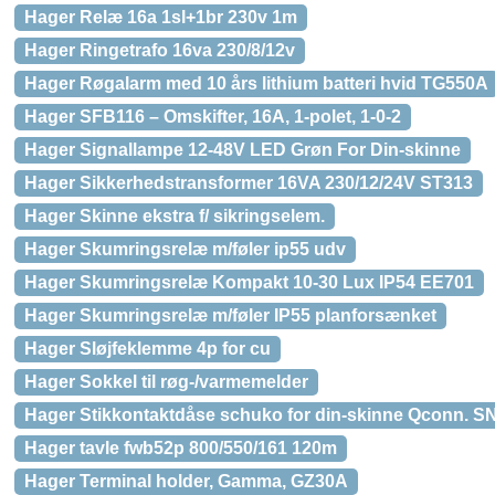
Hager Relæ 16a 1sl+1br 230v 1m
Hager Ringetrafo 16va 230/8/12v
Hager Røgalarm med 10 års lithium batteri hvid TG550A
Hager SFB116 – Omskifter, 16A, 1-polet, 1-0-2
Hager Signallampe 12-48V LED Grøn For Din-skinne
Hager Sikkerhedstransformer 16VA 230/12/24V ST313
Hager Skinne ekstra f/ sikringselem.
Hager Skumringsrelæ m/føler ip55 udv
Hager Skumringsrelæ Kompakt 10-30 Lux IP54 EE701
Hager Skumringsrelæ m/føler IP55 planforsænket
Hager Sløjfeklemme 4p for cu
Hager Sokkel til røg-/varmemelder
Hager Stikkontaktdåse schuko for din-skinne Qconn. 
Hager tavle fwb52p 800/550/161 120m
Hager Terminal holder, Gamma, GZ30A