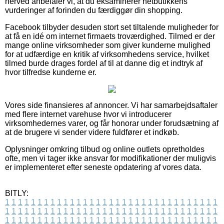
herved anbefaler vi, at du eksaminerer netbutikkens
vurderinger af forinden du færdiggør din shopping.
Facebook tilbyder desuden stort set tiltalende muligheder for
at få en idé om internet firmaets troværdighed. Tilmed er der
mange online virksomheder som giver kunderne mulighed
for at udfærdige en kritik af virksomhedens service, hvilket
tilmed burde drages fordel af til at danne dig et indtryk af
hvor tilfredse kunderne er.
Vores side finansieres af annoncer. Vi har samarbejdsaftaler
med flere internet varehuse hvor vi introducerer
virksomhedernes varer, og får honorar under forudsætning af
at de brugere vi sender videre fuldfører et indkøb.
Oplysninger omkring tilbud og online outlets opretholdes
ofte, men vi tager ikke ansvar for modifikationer der muligvis
er implementeret efter seneste opdatering af vores data.
BITLY:
1
1
1
1
1
1
1
1
1
1
1
1
1
1
1
1
1
1
1
1
1
1
1
1
1
1
1
1
1
1
1
1
1
1
1
1
1
1
1
1
1
1
1
1
1
1
1
1
1
1
1
1
1
1
1
1
1
1
1
1
1
1
1
1
1
1
1
1
1
1
1
1
1
1
1
1
1
1
1
1
1
1
1
1
1
1
1
1
1
1
1
1
1
1
1
1
1
1
1