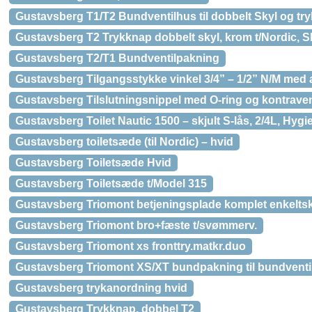
Gustavsberg T1/T2 Bundventilhus til dobbelt Skyl og tr
Gustavsberg T2 Trykknap dobbelt skyl, krom t/Nordic, S
Gustavsberg T2/T1 Bundventilpakning
Gustavsberg Tilgangsstykke vinkel 3/4” – 1/2” N/M med
Gustavsberg Tilslutningsnippel med O-ring og kontravent
Gustavsberg Toilet Nautic 1500 – skjult S-lås, 2/4L, Hygi
Gustavsberg toiletsæde (til Nordic) – hvid
Gustavsberg Toiletsæde Hvid
Gustavsberg Toiletsæde t/Model 315
Gustavsberg Triomont betjeningsplade komplet enkeltskyl
Gustavsberg Triomont bro+fæste t/svømmerv.
Gustavsberg Triomont xs fronttry.matkr.duo
Gustavsberg Triomont XS/XT bundpakning til bundventil 
Gustavsberg trykanordning hvid
Gustavsberg Trykknap, dobbel T2