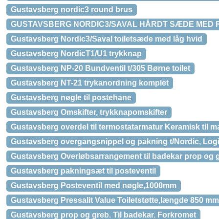
Gustavsberg nordic3 round brus
GUSTAVSBERG NORDIC3/SAVAL HÅRDT SÆDE MED 
Gustavsberg Nordic3/Saval toiletsæde med låg hvid
Gustavsberg NordicT1/U1 trykknap
Gustavsberg NP-20 Bundventil t/305 Børne toilet
Gustavsberg NT-21 trykanordning komplet
Gustavsberg nøgle til postehane
Gustavsberg Omskifter, trykknapomskifter
Gustavsberg overdel til termostatarmatur Keramisk til
Gustavsberg overgangsnippel og pakning t/Nordic, Logi
Gustavsberg Overløbsarrangement til badekar prop og g
Gustavsberg pakningsæt til posteventil
Gustavsberg Posteventil med nøgle,1000mm
Gustavsberg Pressalit Value Toiletstøtte,længde 850 m
Gustavsberg prop og greb. Til badekar. Forkromet