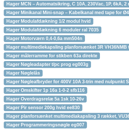
Hager MCN – Automatsikring, C 10A, 230Vac, 1P, 6kA, 2
Hager Minikanal Mini-snap – Kabelkanal med tape for Ø4,5
Hager Modulafdækning 1/2 modul hvid
Hager Modulafdækning 6 moduler ral 7035
Hager Motorværn 0,4-0,6a mm504n
Hager multimediekapsling planforsænket 3R VH36NMB t
Hager målerramme for stikben 63a direkte
Hager Nøgleadapter t/pc prog eg003g
Hager Nøglelås
Hager Nøgleafbryder for 400V 10A 3-trin med nulpunkt 
Hager Omskifter 1p 16a 1-0-2 sfb116
Hager Overdragsrelæ 5a 1sk 10-26v
Hager Pir sensor 200g hvid ee830
Hager planforsænket multimediakapsling 3 rækket, VU
Hager Programmeringsnøgle eg007