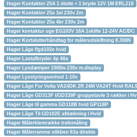
Hager Kontaktor 25A 1 slutte + 1 bryde 12V 1M ERL218
Hager Kontaktor 25a 3sl 230v 2m
Hager Kontaktor 25a 4br 230v 2m
Hager kontaktur uge EG103V 16A 1skifte 12-24V AC/DC
Hager Kortslutterhåndtag for målerudskiftning KJ08N
Hager Låge f/gd102e hvid
Hager Lastafbryder 4p 40a
Hager Lysdæmper 1000w 230v m.display
Hager Lysstyringsenhed 1-10v
Hager Låge For Volta VA24DK 2R 24M VA24T Hvid RAL
Hager Låge GD313F t/GD339F gruppetavle 3 rækker i Hv
Hager Låge til gamma GD118B hvid GP118P
Hager Låge Til GD102E afdækning i Hvid
Hager Målerklemrække trafomåling
Hager Målerramme stikben 63a direkte