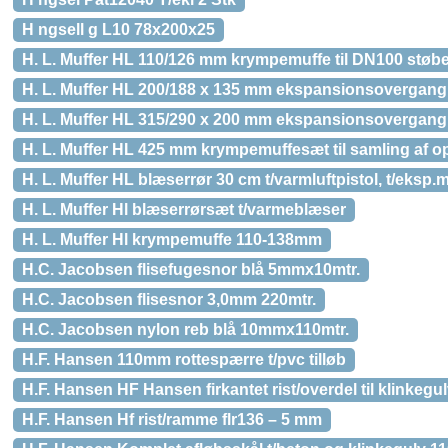
H ngsell g L10 78x200x25
H. L. Muffer HL 110/126 mm krympemuffe til DN100 støb
H. L. Muffer HL 200/188 x 135 mm ekspansionsovergang 
H. L. Muffer HL 315/290 x 200 mm ekspansionsovergang 
H. L. Muffer HL 425 mm krympemuffesæt til samling af o
H. L. Muffer HL blæserrør 30 cm t/varmluftpistol, t/eksp.
H. L. Muffer Hl blæserrørsæt t/varmeblæser
H. L. Muffer Hl krympemuffe 110-138mm
H.C. Jacobsen flisefugesnor blå 5mmx10mtr.
H.C. Jacobsen flisesnor 3,0mm 220mtr.
H.C. Jacobsen nylon reb blå 10mmx110mtr.
H.F. Hansen 110mm rottespærre t/pvc tilløb
H.F. Hansen HF Hansen firkantet rist/overdel til klinkegu
H.F. Hansen Hf rist/ramme flr136 – 5 mm