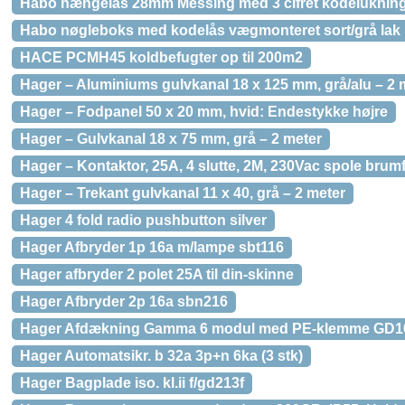
Habo hængelås 28mm Messing med 3 cifret kodeluknin
Habo nøgleboks med kodelås vægmonteret sort/grå lak 
HACE PCMH45 koldbefugter op til 200m2
Hager – Aluminiums gulvkanal 18 x 125 mm, grå/alu – 2 
Hager – Fodpanel 50 x 20 mm, hvid: Endestykke højre
Hager – Gulvkanal 18 x 75 mm, grå – 2 meter
Hager – Kontaktor, 25A, 4 slutte, 2M, 230Vac spole brumf
Hager – Trekant gulvkanal 11 x 40, grå – 2 meter
Hager 4 fold radio pushbutton silver
Hager Afbryder 1p 16a m/lampe sbt116
Hager afbryder 2 polet 25A til din-skinne
Hager Afbryder 2p 16a sbn216
Hager Afdækning Gamma 6 modul med PE-klemme GD1
Hager Automatsikr. b 32a 3p+n 6ka (3 stk)
Hager Bagplade iso. kl.ii f/gd213f