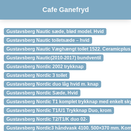
Cafe Ganefryd
Gustavsberg Nautic sæde, blød model. Hvid
Gustavsberg Nautic toiletsæde – hvid
Gustavsberg Nautic Væghængt toilet 1522. Ceramicplus,
Gustavsberg Nautic(2010-2017) bundventil
Gustavsberg Nordic 2002 trykknap
Gustavsberg Nordic 3 toilet
Gustavsberg Nordic duo låg hvid m. knap
Gustavsberg Nordic Sæde, Hvid
Gustavsberg Nordic T1 komplet trykknap med enkelt sky
Gustavsberg Nordic T1/U1 Trykknap Duo, krom
Gustavsberg Nordic T2/T1/K duo 02-
Gustavsberg Nordic3 håndvask 4100. 500×370 mm. Kompa