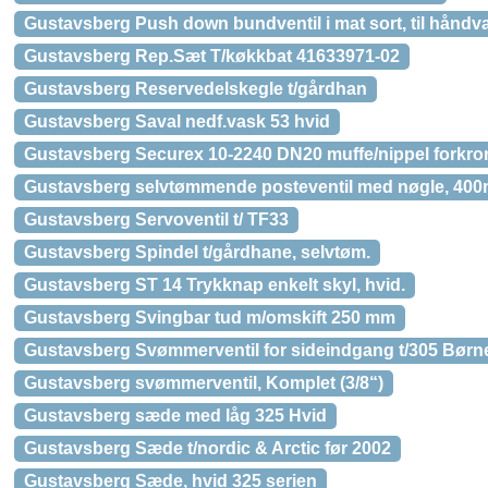
Gustavsberg Push down bundventil i mat sort, til håndv
Gustavsberg Rep.Sæt T/køkkbat 41633971-02
Gustavsberg Reservedelskegle t/gårdhan
Gustavsberg Saval nedf.vask 53 hvid
Gustavsberg Securex 10-2240 DN20 muffe/nippel forkro
Gustavsberg selvtømmende posteventil med nøgle, 400
Gustavsberg Servoventil t/ TF33
Gustavsberg Spindel t/gårdhane, selvtøm.
Gustavsberg ST 14 Trykknap enkelt skyl, hvid.
Gustavsberg Svingbar tud m/omskift 250 mm
Gustavsberg Svømmerventil for sideindgang t/305 Børne 
Gustavsberg svømmerventil, Komplet (3/8“)
Gustavsberg sæde med låg 325 Hvid
Gustavsberg Sæde t/nordic & Arctic før 2002
Gustavsberg Sæde, hvid 325 serien