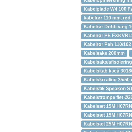
Kabelopmærkning mærk
Kabelplade W4 100 Fz
kabelrør 110 mm, rød
Kabelrør Dobb.væg 
Kabelrør PE FXKVR110
Kabelrør Peh 110/102
Kabelsaks 200mm
Kabelsaks/afisolerin
Kabelskab kseå 30180
Kabelsko al/cu 35/50
Kabelstik Speakon S
Kabelstrømpe flet Ø20
Kabelsæt 15M H07RN-F
Kabelsæt 15M H07RN-
Kabelsæt 25M H07RN-F