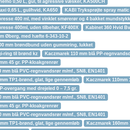
hemo 0,50 L, gul, til agressive væsker, KA500CH
xi 0,65 L, gul/hvid, KA650
KABI Tryksprøjte spray matic
resse 400 ml, med vinklet smørerør og 4 bakket mundstyk
resse 400ml, uden tilbehør, KF400X
Kabinet 360 Hvid Bv
m Øberg, med hæfte 6-343-10-2
00 mm brøndbund uden gummiring, lukket
ring til brønd kz
Kaczmarek 110 mm blå PP-regnvandsd
mm 45 gr. PP-kloakgrenrør
0 mm blå PVC-regnvandsrør m/mf., SN8, EN1401
mm TP1-brønd, glat, lige gennemløb
Kaczmarek 110mm 15
overgang med drejeled 0 – 7,5 gr.
0 mm blå PVC-regnvandsrør m/mf., SN8, EN1401
mm 45 gr. PP-kloakgrenrør
0 mm blå PVC-regnvandsrør m/mf., SN8, EN1401
mm TP1-brønd, glat, lige gennemløb
Kaczmarek 160mm 15