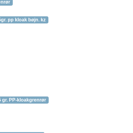
enrør
. pp kloak bøjn. kz
 gr. PP-kloakgrenrør