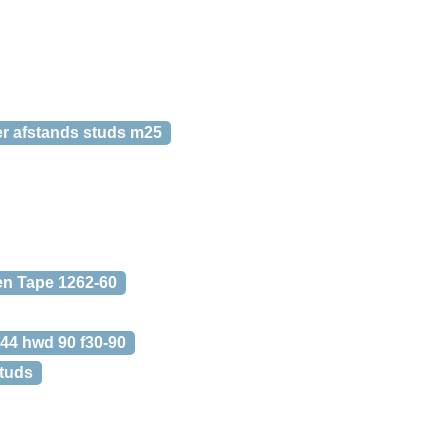
er afstands studs m25
en Tape 1262-60
44 hwd 90 f30-90
studs