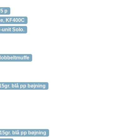
 5 p
ke, KF400C
-unit Solo.
obbeltmuffe
gr. blå pp bøjning
gr. blå pp bøjning