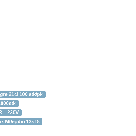
re 21cl 100 stk/pk
 1000stk
R – 230V
lex Mt/epdm 13×18