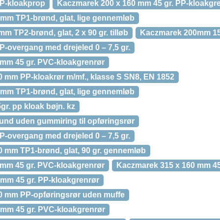
P-kloakprop
Kaczmarek 200 x 160 mm 45 gr. PP-kloakgr
mm TP1-brønd, glat, lige gennemløb
 TP2-brønd, glat, 2 x 90 gr. tilløb
Kaczmarek 200mm 15gr
overgang med drejeled 0 – 7,5 gr.
mm 45 gr. PVC-kloakgrenrør
 mm PP-kloakrør m/mf., klasse S SN8, EN 1852
mm TP1-brønd, glat, lige gennemløb
. pp kloak bøjn. kz
nd uden gummiring til opføringsrør
overgang med drejeled 0 – 7,5 gr.
 mm TP1-brønd, glat, 90 gr. gennemløb
mm 45 gr. PVC-kloakgrenrør
Kaczmarek 315 x 160 mm 45
mm 45 gr. PP-kloakgrenrør
0 mm PP-opføringsrør uden muffe
 mm 45 gr. PVC-kloakgrenrør