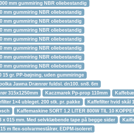
000 mm gummiring NBR oliebestandig
0 mm gummiring NBR oliebestandig
0 mm gummiring NBR oliebestandig
0 mm gummiring NBR oliebestandig
0 mm gummiring NBR oliebestandig
0 mm gummiring NBR oliebestandig
0 mm gummiring NBR oliebestandig
0 mm gummiring NBR oliebestandig
 15 gr. PP-bøjning, uden gummiringe
lka Jawna Drænrør fuldsl. dn100. sn8. 6m
srør 315x1250mm
Kaczmarek Pp-prop 110mm
Kaffebæg
filter 1×4 ubleget. 200 stk. pr. pakke
Kaffefilter hvid skål
osch
Kaffemaskine SORT 1,2 LITER 800W TIL 10 KOPPE
13 x 015 mm. Med selvklæbende tape på begge sider
Kaif
r, 15 m flex-solvarmestålrør, EDPM-isoleret