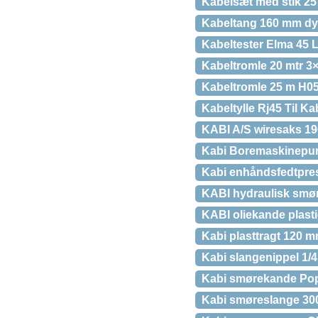
Kabelsæt med stik 25
Kabeltang 160 mm dy
Kabeltester Elma 45 
Kabeltromle 20 mtr 3
Kabeltromle 25 m H05
Kabeltylle Rj45 Til K
KABI A/S wiresaks 19
Kabi Boremaskinepumpe
Kabi enhåndsfedtpre
KABI hydraulisk smø
KABI oliekande plastic
Kabi plasttragt 120 
Kabi slangenippel 1/
Kabi smørekande Popu
Kabi smøreslange 30