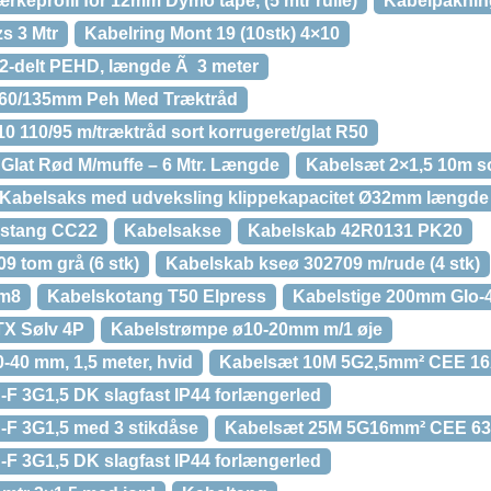
eprofil for 12mm Dymo tape, (5 mtr rulle)
Kabelpaknin
s 3 Mtr
Kabelring Mont 19 (10stk) 4×10
 2-delt PEHD, længde Ã 3 meter
160/135mm Peh Med Træktråd
 110/95 m/træktråd sort korrugeret/glat R50
 Glat Rød M/muffe – 6 Mtr. Længde
Kabelsæt 2×1,5 10m s
Kabelsaks med udveksling klippekapacitet Ø32mm længd
gstang CC22
Kabelsakse
Kabelskab 42R0131 PK20
9 tom grå (6 stk)
Kabelskab kseø 302709 m/rude (4 stk)
 m8
Kabelskotang T50 Elpress
Kabelstige 200mm Glo-4
TX Sølv 4P
Kabelstrømpe ø10-20mm m/1 øje
-40 mm, 1,5 meter, hvid
Kabelsæt 10M 5G2,5mm² CEE 16
 3G1,5 DK slagfast IP44 forlængerled
F 3G1,5 med 3 stikdåse
Kabelsæt 25M 5G16mm² CEE 63
 3G1,5 DK slagfast IP44 forlængerled