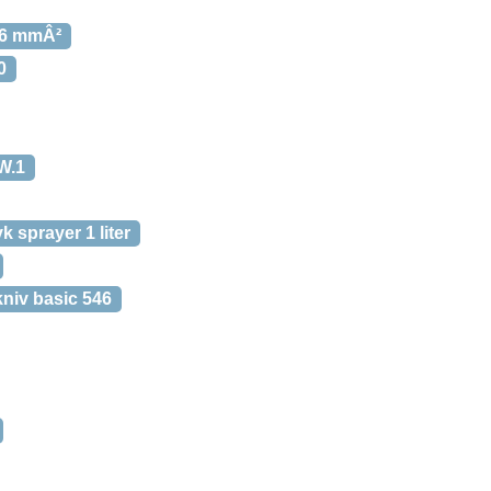
-6 mmÂ²
0
W.1
 sprayer 1 liter
niv basic 546