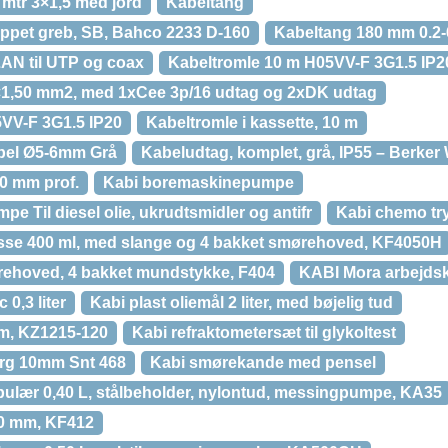
 mtr 3×1,5 med jord
Kabeltang
ppet greb, SB, Bahco 2233 D-160
Kabeltang 180 mm 0.2
LAN til UTP og coax
Kabeltromle 10 m H05VV-F 3G1.5 IP2
×1,50 mm2, med 1xCee 3p/16 udtag og 2xDK udtag
VV-F 3G1.5 IP20
Kabeltromle i kassette, 10 m
abel Ø5-6mm Grå
Kabeludtag, komplet, grå, IP55 – Berker 
0 mm prof.
Kabi boremaskinepumpe
 Til diesel olie, ukrudtsmidler og antifr
Kabi chemo tryk
sse 400 ml, med slange og 4 bakket smørehoved, KF4050H
rehoved, 4 bakket mundstykke, F404
KABI Mora arbejdsk
 0,3 liter
Kabi plast oliemål 2 liter, med bøjelig tud
mm, KZ1215-120
Kabi refraktometersæt til glykoltest
4rg 10mm Snt 468
Kabi smørekande med pensel
lær 0,40 L, stålbeholder, nylontud, messingpumpe, KA35
0 mm, KF412