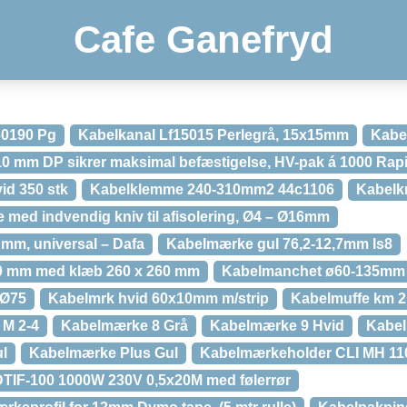
Cafe Ganefryd
60190 Pg
Kabelkanal Lf15015 Perlegrå, 15x15mm
Kabel
0 mm DP sikrer maksimal befæstigelse, HV-pak á 1000 Rap
id 350 stk
Kabelklemme 240-310mm2 44c1106
Kabelk
 med indvendig kniv til afisolering, Ø4 – Ø16mm
 mm, universal – Dafa
Kabelmærke gul 76,2-12,7mm ls8
0 mm med klæb 260 x 260 mm
Kabelmanchet ø60-135mm 3
 Ø75
Kabelmrk hvid 60x10mm m/strip
Kabelmuffe km 2,
 M 2-4
Kabelmærke 8 Grå
Kabelmærke 9 Hvid
Kabel
l
Kabelmærke Plus Gul
Kabelmærkeholder CLI MH 11
DTIF-100 1000W 230V 0,5x20M med følerrør