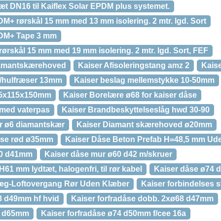
ssæt DN16 til Kaiflex Solar EPDM plus systemet.
+ rørskål 15 mm med 13 mm isolering. 2 mtr. lgd. Sort
DM+ Tape 3 mm
ørskål 15 mm med 19 mm isolering. 2 mtr. lgd. Sort, FEF
diamantskærehoved
Kaiser Afisoleringstang amz 2
Kais
f/hulfræser 13mm
Kaiser beslag mellemstykke 10-50mm
115x115x150mm
Kaiser Borelære ø68 for kaiser dåse
 med vaterpas
Kaiser Brandbeskyttelseslåg hwd 30-90
r ø6 diamantskær
Kaiser Diamant skærehoved ø20mm
dåse rød ø35mm
Kaiser Dåse Beton Prefab H=48,5 mm Ud
60 d41mm
Kaiser dåse mur ø60 d42 m/skruer
1 mm lydtæt, halogenfri, til rør kabel
Kaiser dåse ø74 d
æg-Loftovergang Rør Uden Klæber
Kaiser forbindelses 
8 d49mm hf hvid
Kaiser forfradåse dobb. 2xø68 d47mm
68 d65mm
Kaiser forfradåse ø74 d50mm f/cee 16a