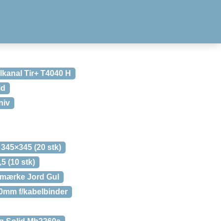
kanal Tir+ T4040 H
id
niv
45×345 (20 stk)
5 (10 stk)
mærke Jord Gul
0mm f/kabelbinder