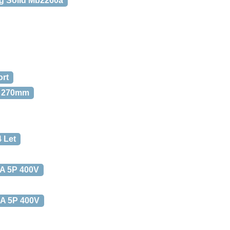
g Solid Mb2260a
ort
e 270mm
 Let
A 5P 400V
A 5P 400V