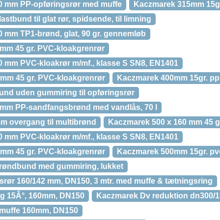
0 mm PP-opføringsrør med muffe
Kaczmarek 315mm 15gr.
tbund til glat rør, spidsende, til limning
 mm TP1-brønd, glat, 90 gr. gennemløb
mm 45 gr. PVC-kloakgrenrør
0 mm PVC-kloakrør m/mf., klasse S SN8, EN1401
 mm 45 gr. PVC-kloakgrenrør
Kaczmarek 400mm 15gr. pp 
nd uden gummiring til opføringsrør
 mm PP-sandfangsbrønd med vandlås, 70 l
 overgang til multibrønd
Kaczmarek 500 x 160 mm 45 g
0 mm PVC-kloakrør m/mf., klasse S SN8, EN1401
 mm 45 gr. PVC-kloakgrenrør
Kaczmarek 500mm 15gr. pvc
røndbund med gummiring, lukket
ør 160/142 mm, DN150, 3 mtr. med muffe & tætningsring
g 15Â°, 160mm, DN150
Kaczmarek Dv reduktion dn300
muffe 160mm, DN150