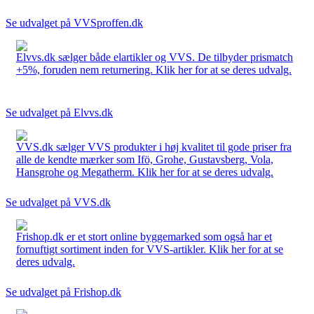
Se udvalget på VVSproffen.dk
Elvvs.dk sælger både elartikler og VVS. De tilbyder prismatch
+5%, foruden nem returnering. Klik her for at se deres udvalg.
Se udvalget på Elvvs.dk
VVS.dk sælger VVS produkter i høj kvalitet til gode priser fra
alle de kendte mærker som Ifö, Grohe, Gustavsberg, Vola,
Hansgrohe og Megatherm. Klik her for at se deres udvalg.
Se udvalget på VVS.dk
Frishop.dk er et stort online byggemarked som også har et
fornuftigt sortiment inden for VVS-artikler. Klik her for at se
deres udvalg.
Se udvalget på Frishop.dk