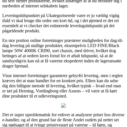
du selv henter produkterne, hvilket afhænger af at du befinder dig i
nærheden af internet selskabets lager.
Leveringstidspunktet på Ukategoriserede varer er jo vældig vigtig
ifald vi skal bruge din ordre om kort tid, og i det øjemed er det ret
essentielt at vi checker det estimerede leveringstidspunkt på det
pågældende produkt.
En stor portion online forretninger præsterer muligheden for dag-til-
dag levering på utallige produkter, eksempelvis LED FINE/Black
lampe 50W 4000K CRI90, sort chassis, med driver, hvilket dog
betinges af at ordren laves forud for et aftalt tidspunkt, så at de
sandsynligvis kan nå at få varerne ekspederet inden de lageransatte
drager hjemad.
Visse internet forretninger garanterer gebyrfri levering, men i reglen
kræves det at man handler for en konkret pris. Ellers kan du udse
dig den billigste metode til levering, hvilket typisk – hvad end man
er tæt på Herning, Vordingborg eller Assens – vil være at få kørt
dine produkter til et udleveringssted.
Det er super uproblematisk for enhver at analysere priser hos diverse
e-handler, og af den grund har de fleste Andet outlets på nettet set
sig nødsaget til at tvinge prisniveauet på varerne – til børn, og