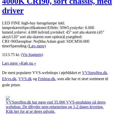
4000K CRI90, sort chassis, med
driver
LED FINE high-bay hængelampe inkl.
lampeskærmSpecifikationer:Effekt: 50WLysstyrke: 6.000
lumenLysfarve: 4.000 kelvinLysvinkel: 45° sort alu-skærm (45°
akryl/120° sort alu-skærm som option)Lysægthed:
CRI>90Dæmpbar: NejMacAdam grad: SDCM50.000
timerSpænding
(Læs mere)
1113.75
kr.
(Vis fragtpris)
Læs mere »
Køb nu »
De mest populære VVS-webshops i øjeblikket er
VVSproffen.dk
,
Elvvs.dk
,
VVS.dk
og
Frishop.dk
, som alle har et stort sortiment til
gode priser.
VVSproffen.dk har mere end 35.000 VVS-produkter på deres
webshop. De tilbyder nem returnering og 1-2 dages levering.
Klik her for at se deres udvalg.