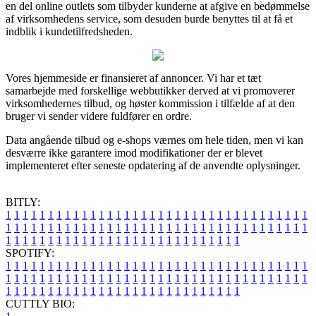
en del online outlets som tilbyder kunderne at afgive en bedømmelse
af virksomhedens service, som desuden burde benyttes til at få et
indblik i kundetilfredsheden.
Vores hjemmeside er finansieret af annoncer. Vi har et tæt
samarbejde med forskellige webbutikker derved at vi promoverer
virksomhedernes tilbud, og høster kommission i tilfælde af at den
bruger vi sender videre fuldfører en ordre.
Data angående tilbud og e-shops værnes om hele tiden, men vi kan
desværre ikke garantere imod modifikationer der er blevet
implementeret efter seneste opdatering af de anvendte oplysninger.
BITLY:
1
1
1
1
1
1
1
1
1
1
1
1
1
1
1
1
1
1
1
1
1
1
1
1
1
1
1
1
1
1
1
1
1
1
1
1
1
1
1
1
1
1
1
1
1
1
1
1
1
1
1
1
1
1
1
1
1
1
1
1
1
1
1
1
1
1
1
1
1
1
1
1
1
1
1
1
1
1
1
1
1
1
1
1
1
1
1
1
1
1
1
1
1
1
1
1
1
1
1
1
SPOTIFY:
1
1
1
1
1
1
1
1
1
1
1
1
1
1
1
1
1
1
1
1
1
1
1
1
1
1
1
1
1
1
1
1
1
1
1
1
1
1
1
1
1
1
1
1
1
1
1
1
1
1
1
1
1
1
1
1
1
1
1
1
1
1
1
1
1
1
1
1
1
1
1
1
1
1
1
1
1
1
1
1
1
1
1
1
1
1
1
1
1
1
1
1
1
1
1
1
1
1
1
1
CUTTLY BIO: