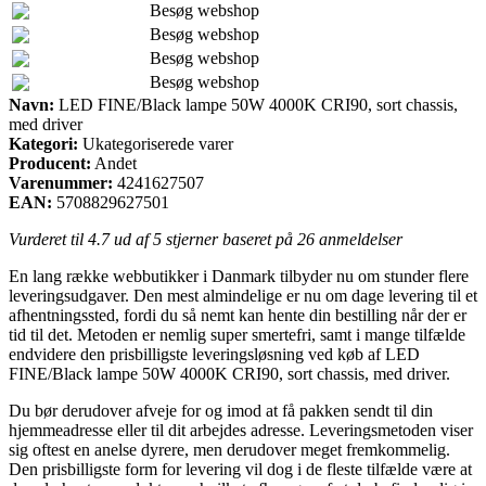
Besøg webshop
Besøg webshop
Besøg webshop
Besøg webshop
Navn:
LED FINE/Black lampe 50W 4000K CRI90, sort chassis,
med driver
Kategori:
Ukategoriserede varer
Producent:
Andet
Varenummer:
4241627507
EAN:
5708829627501
Vurderet til
4.7
ud af 5 stjerner baseret på
26
anmeldelser
En lang række webbutikker i Danmark tilbyder nu om stunder flere
leveringsudgaver. Den mest almindelige er nu om dage levering til et
afhentningssted, fordi du så nemt kan hente din bestilling når der er
tid til det. Metoden er nemlig super smertefri, samt i mange tilfælde
endvidere den prisbilligste leveringsløsning ved køb af LED
FINE/Black lampe 50W 4000K CRI90, sort chassis, med driver.
Du bør derudover afveje for og imod at få pakken sendt til din
hjemmeadresse eller til dit arbejdes adresse. Leveringsmetoden viser
sig oftest en anelse dyrere, men derudover meget fremkommelig.
Den prisbilligste form for levering vil dog i de fleste tilfælde være at