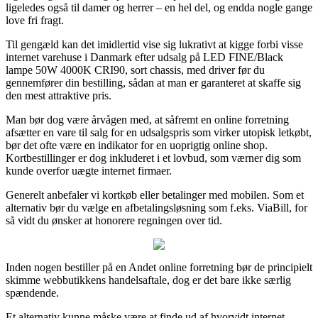
ligeledes også til damer og herrer – en hel del, og endda nogle gange
love fri fragt.
Til gengæld kan det imidlertid vise sig lukrativt at kigge forbi visse
internet varehuse i Danmark efter udsalg på LED FINE/Black
lampe 50W 4000K CRI90, sort chassis, med driver før du
gennemfører din bestilling, sådan at man er garanteret at skaffe sig
den mest attraktive pris.
Man bør dog være årvågen med, at såfremt en online forretning
afsætter en vare til salg for en udsalgspris som virker utopisk letkøbt,
bør det ofte være en indikator for en uoprigtig online shop.
Kortbestillinger er dog inkluderet i et lovbud, som værner dig som
kunde overfor uægte internet firmaer.
Generelt anbefaler vi kortkøb eller betalinger med mobilen. Som et
alternativ bør du vælge en afbetalingsløsning som f.eks. ViaBill, for
så vidt du ønsker at honorere regningen over tid.
Inden nogen bestiller på en Andet online forretning bør de principielt
skimme webbutikkens handelsaftale, dog er det bare ikke særlig
spændende.
Et alternativ kunne måske være at finde ud af hvorvidt internet