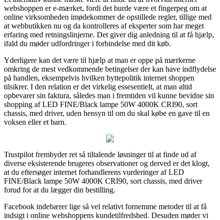
webshoppen er e-mærket, fordi det burde være et fingerpeg om at
online virksomheden imødekommer de opstillede regler, tillige med
at webbutikken nu og da kontrolleres af eksperter som har meget
erfaring med retningslinjerne. Det giver dig anledning til at få hjælp,
ifald du møder udfordringer i forbindelse med dit køb.
Yderligere kan det være til hjælp at man er oppe på mærkerne
omkring de mest vedkommende betingelser der kan have indflydelse
på handlen, eksempelvis hvilken byttepolitik internet shoppen
tilsikrer. I den relation er det virkelig essesentielt, at man altid
opbevarer sin faktura, således man i fremtiden vil kunne bevidne sin
shopping af LED FINE/Black lampe 50W 4000K CRI90, sort
chassis, med driver, uden hensyn til om du skal købe en gave til en
voksen eller et barn.
Trustpilot frembyder ret så tiltalende løsninger til at finde ud af
diverse eksisterende brugeres observationer og derved er det klogt,
at du eftersøger internet forhandlerens vurderinger af LED
FINE/Black lampe 50W 4000K CRI90, sort chassis, med driver
forud for at du lægger din bestilling.
Facebook indebærer lige så vel relativt fornemme metoder til at få
indsigt i online webshoppens kundetilfredshed. Desuden møder vi