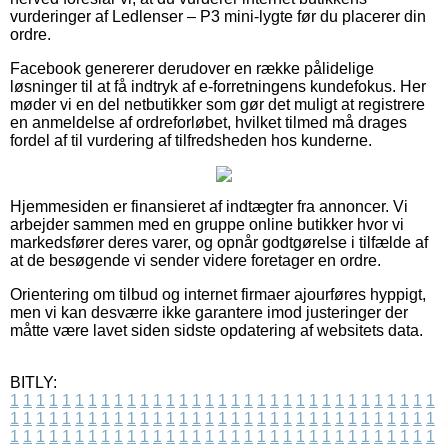
vurderinger af Ledlenser – P3 mini-lygte før du placerer din
ordre.
Facebook genererer derudover en række pålidelige
løsninger til at få indtryk af e-forretningens kundefokus. Her
møder vi en del netbutikker som gør det muligt at registrere
en anmeldelse af ordreforløbet, hvilket tilmed må drages
fordel af til vurdering af tilfredsheden hos kunderne.
Hjemmesiden er finansieret af indtægter fra annoncer. Vi
arbejder sammen med en gruppe online butikker hvor vi
markedsfører deres varer, og opnår godtgørelse i tilfælde af
at de besøgende vi sender videre foretager en ordre.
Orientering om tilbud og internet firmaer ajourføres hyppigt,
men vi kan desværre ikke garantere imod justeringer der
måtte være lavet siden sidste opdatering af websitets data.
BITLY:
1
1
1
1
1
1
1
1
1
1
1
1
1
1
1
1
1
1
1
1
1
1
1
1
1
1
1
1
1
1
1
1
1
1
1
1
1
1
1
1
1
1
1
1
1
1
1
1
1
1
1
1
1
1
1
1
1
1
1
1
1
1
1
1
1
1
1
1
1
1
1
1
1
1
1
1
1
1
1
1
1
1
1
1
1
1
1
1
1
1
1
1
1
1
1
1
1
1
1