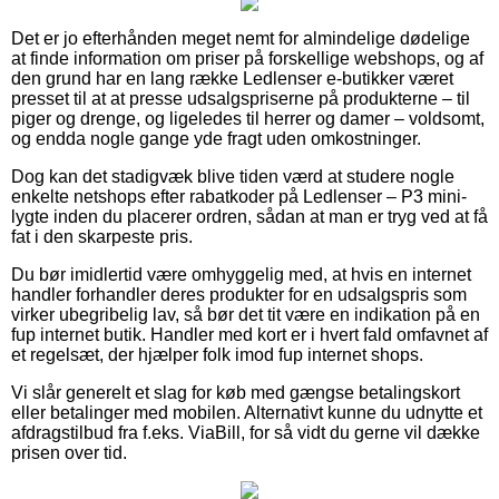
Det er jo efterhånden meget nemt for almindelige dødelige
at finde information om priser på forskellige webshops, og af
den grund har en lang række Ledlenser e-butikker været
presset til at at presse udsalgspriserne på produkterne – til
piger og drenge, og ligeledes til herrer og damer – voldsomt,
og endda nogle gange yde fragt uden omkostninger.
Dog kan det stadigvæk blive tiden værd at studere nogle
enkelte netshops efter rabatkoder på Ledlenser – P3 mini-
lygte inden du placerer ordren, sådan at man er tryg ved at få
fat i den skarpeste pris.
Du bør imidlertid være omhyggelig med, at hvis en internet
handler forhandler deres produkter for en udsalgspris som
virker ubegribelig lav, så bør det tit være en indikation på en
fup internet butik. Handler med kort er i hvert fald omfavnet af
et regelsæt, der hjælper folk imod fup internet shops.
Vi slår generelt et slag for køb med gængse betalingskort
eller betalinger med mobilen. Alternativt kunne du udnytte et
afdragstilbud fra f.eks. ViaBill, for så vidt du gerne vil dække
prisen over tid.