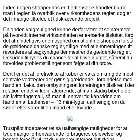
Inden nogen shopper hos en Ledlenser e-handler burde
man i reglen få overblik over virksomhedens regler, dog er
det i mange tilfælde et tidskrævende projekt.
En anden valgmulighed kunne derfor være at se nærmere
på hvorvidt internet virksomheden er e-mærke tilsluttet, fordi
det almindeligvis er en tryghed om at online shoppen forstår
de gældende danske regler, tillige med at e-forretningen tit
revurderes af sagkyndige der mestrer de gældende regler.
Desuden tilbydes du chance for at blive hjulpet, såfremt du
forvoldes problemstillinger som følge af din ordre.
Dertil er det at foretrække at køber er vaks omkring de mest
centrale vedtægter der gør sig gældende i forbindelse med
handlen, f.eks. den ombytningsret forretningen tilsikrer. I den
relation er det virkelig afgørende, at man stadig bibeholder
sin kvitteringsmail, så man til enhver tid kan vidne om
handlen af Ledlenser – P3 mini-lygte, uafhængig om du
søger efter varer til en mand eller kvinde.
Trustpilot indebærer ret så uafhængige muligheder for at
tyde mange forhenværende forbrugeres oplevelser og
herved foreslår vi, at du vurderer internet butikkens