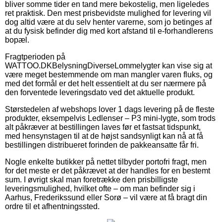
bliver somme tider en tand mere bekostelig, men ligeledes
ret praktisk. Den mest prisbevidste mulighed for levering vil
dog altid være at du selv henter varerne, som jo betinges af
at du fysisk befinder dig med kort afstand til e-forhandlerens
bopæl.
Fragtperioden på
WATTOO.DKBelysningDiverseLommelygter kan vise sig at
være meget bestemmende om man mangler varen fluks, og
med det formål er det helt essentielt at du ser nærmere på
den forventede leveringsdato ved det aktuelle produkt.
Størstedelen af webshops lover 1 dags levering på de fleste
produkter, eksempelvis Ledlenser – P3 mini-lygte, som trods
alt påkræver at bestillingen laves før et fastsat tidspunkt,
med hensynstagen til at de højst sandsynligt kan nå at få
bestillingen distribueret forinden de pakkeansatte får fri.
Nogle enkelte butikker på nettet tilbyder portofri fragt, men
for det meste er det påkrævet at der handles for en bestemt
sum. I øvrigt skal man foretrække den prisbilligste
leveringsmulighed, hvilket ofte – om man befinder sig i
Aarhus, Frederikssund eller Sorø – vil være at få bragt din
ordre til et afhentningssted.