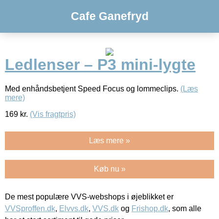
Cafe Ganefryd
Ledlenser – P3 mini-lygte
Med enhåndsbetjent Speed Focus og lommeclips.
(Læs
mere)
169
kr.
(Vis fragtpris)
Læs mere »
Køb nu »
De mest populære VVS-webshops i øjeblikket er
VVSproffen.dk
,
Elvvs.dk
,
VVS.dk
og
Frishop.dk
, som alle