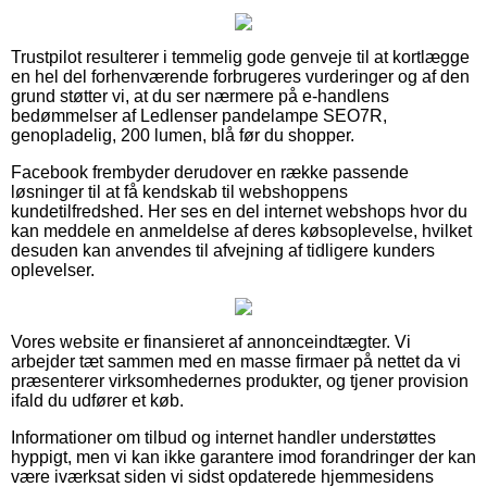
Trustpilot resulterer i temmelig gode genveje til at kortlægge
en hel del forhenværende forbrugeres vurderinger og af den
grund støtter vi, at du ser nærmere på e-handlens
bedømmelser af Ledlenser pandelampe SEO7R,
genopladelig, 200 lumen, blå før du shopper.
Facebook frembyder derudover en række passende
løsninger til at få kendskab til webshoppens
kundetilfredshed. Her ses en del internet webshops hvor du
kan meddele en anmeldelse af deres købsoplevelse, hvilket
desuden kan anvendes til afvejning af tidligere kunders
oplevelser.
Vores website er finansieret af annonceindtægter. Vi
arbejder tæt sammen med en masse firmaer på nettet da vi
præsenterer virksomhedernes produkter, og tjener provision
ifald du udfører et køb.
Informationer om tilbud og internet handler understøttes
hyppigt, men vi kan ikke garantere imod forandringer der kan
være iværksat siden vi sidst opdaterede hjemmesidens