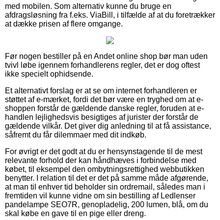
med mobilen. Som alternativ kunne du bruge en
afdragsløsning fra f.eks. ViaBill, i tilfælde af at du foretrækker
at dække prisen af flere omgange.
Før nogen bestiller på en Andet online shop bør man uden
tvivl løbe igennem forhandlerens regler, det er dog oftest
ikke specielt ophidsende.
Et alternativt forslag er at se om internet forhandleren er
støttet af e-mærket, fordi det bør være en tryghed om at e-
shoppen forstår de gældende danske regler, foruden at e-
handlen lejlighedsvis besigtiges af jurister der forstår de
gældende vilkår. Det giver dig anledning til at få assistance,
såfremt du får dilemmaer med dit indkøb.
For øvrigt er det godt at du er hensynstagende til de mest
relevante forhold der kan håndhæves i forbindelse med
købet, til eksempel den ombytningsrettighed webbutikken
benytter. I relation til det er det på samme måde afgørende,
at man til enhver tid beholder sin ordremail, således man i
fremtiden vil kunne vidne om sin bestilling af Ledlenser
pandelampe SEO7R, genopladelig, 200 lumen, blå, om du
skal købe en gave til en pige eller dreng.