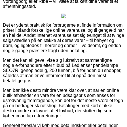
Vordingborg eller Ribe – vil være at få kørt dine varer til et
afhentningssted.
Det er yderst praktisk for forbrugerne at finde information om
priser i blandt forskellige online varehuse, og til gengæld har
en hel del Andet internet varehuse set sig tvunget til at tvinge
salgsværdien på en række af deres varer – til babyer og
børn, og ligeledes til herrer og damer – voldsomt, og endda
nogle gange præstere fragt uden betaling.
Men det kan alligevel vise sig lukrativt at sammenligne
nogle e-forhandlere efter tilbud på Ledlenser pandelampe
SEO7R, genopladelig, 200 lumen, blå forinden du shopper,
således at man er velinformeret til at opnå den mest
betalelige pris.
Man bør ikke desto mindre være klar over, at når en online
butik afhænder en vare for en udsalgspris som anses for
usædvanlig fremragende, kan det for det meste være et tegn
på en bedragerisk netshop. Betalinger med kort er ikke
desto mindre omfavnet af et lovbud, der støtter dig som
køber imod fup e-forretninger.
Generelt foreslår vi køb med betalingskort eller betalinger