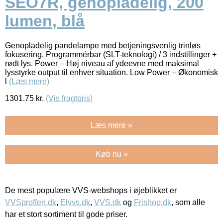
SEO7R, genopladelig, 200
lumen, blå
Genopladelig pandelampe med betjeningsvenlig trinløs
fokusering. Programmérbar (SLT-teknologi) / 3 indstillinger +
rødt lys. Power – Høj niveau af ydeevne med maksimal
lysstyrke output til enhver situation. Low Power – Økonomisk
l
(Læs mere)
1301.75
kr.
(Vis fragtpris)
Læs mere »
Køb nu »
De mest populære VVS-webshops i øjeblikket er
VVSproffen.dk
,
Elvvs.dk
,
VVS.dk
og
Frishop.dk
, som alle
har et stort sortiment til gode priser.