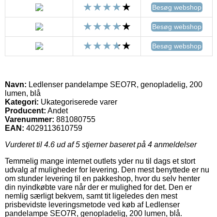
Besøg webshop
Besøg webshop
Besøg webshop
Navn:
Ledlenser pandelampe SEO7R, genopladelig, 200
lumen, blå
Kategori:
Ukategoriserede varer
Producent:
Andet
Varenummer:
881080755
EAN:
4029113610759
Vurderet til
4.6
ud af 5 stjerner baseret på
4
anmeldelser
Temmelig mange internet outlets yder nu til dags et stort
udvalg af muligheder for levering. Den mest benyttede er nu
om stunder levering til en pakkeshop, hvor du selv henter
din nyindkøbte vare når der er mulighed for det. Den er
nemlig særligt bekvem, samt tit ligeledes den mest
prisbevidste leveringsmetode ved køb af Ledlenser
pandelampe SEO7R, genopladelig, 200 lumen, blå.