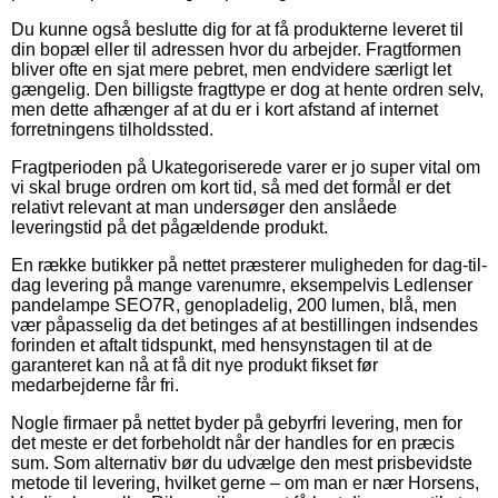
Du kunne også beslutte dig for at få produkterne leveret til
din bopæl eller til adressen hvor du arbejder. Fragtformen
bliver ofte en sjat mere pebret, men endvidere særligt let
gængelig. Den billigste fragttype er dog at hente ordren selv,
men dette afhænger af at du er i kort afstand af internet
forretningens tilholdssted.
Fragtperioden på Ukategoriserede varer er jo super vital om
vi skal bruge ordren om kort tid, så med det formål er det
relativt relevant at man undersøger den anslåede
leveringstid på det pågældende produkt.
En række butikker på nettet præsterer muligheden for dag-til-
dag levering på mange varenumre, eksempelvis Ledlenser
pandelampe SEO7R, genopladelig, 200 lumen, blå, men
vær påpasselig da det betinges af at bestillingen indsendes
forinden et aftalt tidspunkt, med hensynstagen til at de
garanteret kan nå at få dit nye produkt fikset før
medarbejderne får fri.
Nogle firmaer på nettet byder på gebyrfri levering, men for
det meste er det forbeholdt når der handles for en præcis
sum. Som alternativ bør du udvælge den mest prisbevidste
metode til levering, hvilket gerne – om man er nær Horsens,