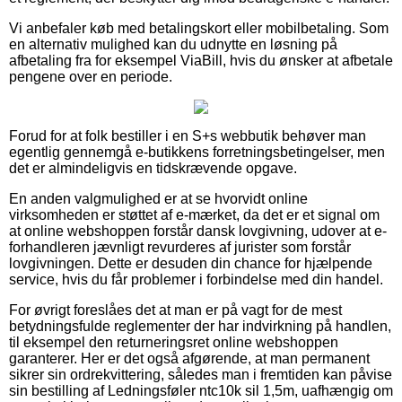
Vi anbefaler køb med betalingskort eller mobilbetaling. Som
en alternativ mulighed kan du udnytte en løsning på
afbetaling fra for eksempel ViaBill, hvis du ønsker at afbetale
pengene over en periode.
Forud for at folk bestiller i en S+s webbutik behøver man
egentlig gennemgå e-butikkens forretningsbetingelser, men
det er almindeligvis en tidskrævende opgave.
En anden valgmulighed er at se hvorvidt online
virksomheden er støttet af e-mærket, da det er et signal om
at online webshoppen forstår dansk lovgivning, udover at e-
forhandleren jævnligt revurderes af jurister som forstår
lovgivningen. Dette er desuden din chance for hjælpende
service, hvis du får problemer i forbindelse med din handel.
For øvrigt foreslåes det at man er på vagt for de mest
betydningsfulde reglementer der har indvirkning på handlen,
til eksempel den returneringsret online webshoppen
garanterer. Her er det også afgørende, at man permanent
sikrer sin ordrekvittering, således man i fremtiden kan påvise
sin bestilling af Ledningsføler ntc10k sil 1,5m, uafhængig om