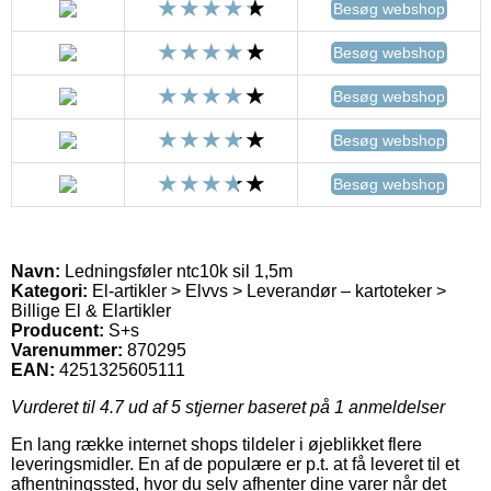
Besøg webshop
Besøg webshop
Besøg webshop
Besøg webshop
Besøg webshop
Navn:
Ledningsføler ntc10k sil 1,5m
Kategori:
El-artikler > Elvvs > Leverandør – kartoteker >
Billige El & Elartikler
Producent:
S+s
Varenummer:
870295
EAN:
4251325605111
Vurderet til
4.7
ud af 5 stjerner baseret på
1
anmeldelser
En lang række internet shops tildeler i øjeblikket flere
leveringsmidler. En af de populære er p.t. at få leveret til et
afhentningssted, hvor du selv afhenter dine varer når det