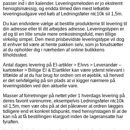
passer ind i din kalender. Leveringsmetoden er jo ekstremt
hensigtsmæssig, og endda tilmed den mest letkøbte
leveringsudgave ved køb af Ledningsføler ntc10k sil 1,5m.
Du kan endvidere vælge at bestille produkterne til levering til
din adresse eller til dit arbejdes adresse. Leveringstypen er
af og til en lille smule mere omkostningsfuld, men tillige
virkelig simpel. Den mest prisbevidste leveringstype vil dog
til enhver tid være at hente pakken selv, som jo forudsætter
at du opholder dig i nærheden af online butikkens
tilholdssted.
Antal dages levering på El-artikler > Elvvs > Leverandør –
kartoteker > Billige El & Elartikler kan være yderst relevant i
tilfælde af at du har brug for ordren om et øjeblik, så herved
er det selvfølgelig på sin plads at vi kigger nærmere på
leveringstiden ved den aktuelle vare.
Masser af forretninger på nettet yder 1 hverdags levering på
deres favorit varenumre, eksempelvis Ledningsføler ntc10k
sil 1,5m, men vær obs på at det påkræver at ordren lægges
tidligere end et konkret tidspunkt, med hensynstagen til at de
kan nå at få bestillingen klargjort inden de lageransatte har
fyraften.