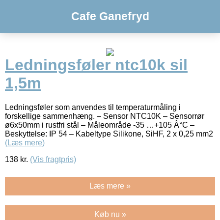
Cafe Ganefryd
Ledningsføler ntc10k sil
1,5m
Ledningsføler som anvendes til temperaturmåling i
forskellige sammenhæng. – Sensor NTC10K – Sensorrør
ø6x50mm i rustfri stål – Måleområde -35 …+105 Â°C –
Beskyttelse: IP 54 – Kabeltype Silikone, SiHF, 2 x 0,25 mm2
(Læs mere)
138
kr.
(Vis fragtpris)
Læs mere »
Køb nu »