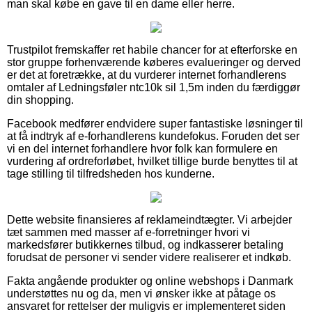
man skal købe en gave til en dame eller herre.
Trustpilot fremskaffer ret habile chancer for at efterforske en
stor gruppe forhenværende køberes evalueringer og derved
er det at foretrække, at du vurderer internet forhandlerens
omtaler af Ledningsføler ntc10k sil 1,5m inden du færdiggør
din shopping.
Facebook medfører endvidere super fantastiske løsninger til
at få indtryk af e-forhandlerens kundefokus. Foruden det ser
vi en del internet forhandlere hvor folk kan formulere en
vurdering af ordreforløbet, hvilket tillige burde benyttes til at
tage stilling til tilfredsheden hos kunderne.
Dette website finansieres af reklameindtægter. Vi arbejder
tæt sammen med masser af e-forretninger hvori vi
markedsfører butikkernes tilbud, og indkasserer betaling
forudsat de personer vi sender videre realiserer et indkøb.
Fakta angående produkter og online webshops i Danmark
understøttes nu og da, men vi ønsker ikke at påtage os
ansvaret for rettelser der muligvis er implementeret siden