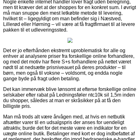
Nogle enkelte internet handler lover fragt uden beregning,
men tit kræver det at der shoppes for en konkret sum. I øvrigt
må man snuppe den mest letkøbte metode til levering,
hvilket tit – ligegyldigt om man befinder sig i Næstved,
Lillerød eller Hørning – vil være at få fragtfirmaet til at levere
pakken til et udleveringssted.
Det er jo efterhånden ekstremt uproblematisk for alle og
enhver at analysere priser fra forskellige online forhandlere,
og med det motiv har flere S+s forhandlere på nettet været
nødt til at nedsætte prisniveauet på deres produkter – til
børn, men også til voksne – voldsomt, og endda nogle
gange byde på fragt uden betaling.
Det kan immervæk blive lønsomt at efterse forskellige online
selskaber efter rabat på Ledningsføler ntc10k sil 1,5m inden
du shopper, således at man er skråsikker på at få den
billigste pris.
Man må trods alt være årvågen med, at hvis en netbutik
afsætter varer til en udsalgspris der anses for uendeligt
attraktiv, burde det for det meste være en indikator for en
uægte online butik. Betalinger med kort er dog indbefattet af
et reglement, der beskytter dig imod bedrageriske e-handler.