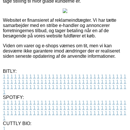
tage stilling til hvor glade kunderne er.
Websitet er finansieret af reklameindtægter. Vi har tætte
samarbejder med en stribe e-handler og annoncerer
forretningernes tilbud, og tager betaling når en af de
besøgende på vores website fuldfører et køb.
Viden om varer og e-shops værnes om tit, men vi kan
desværre ikke garantere imod ændringer der er realiseret
siden seneste opdatering af de anvendte informationer.
BITLY:
1
1
1
1
1
1
1
1
1
1
1
1
1
1
1
1
1
1
1
1
1
1
1
1
1
1
1
1
1
1
1
1
1
1
1
1
1
1
1
1
1
1
1
1
1
1
1
1
1
1
1
1
1
1
1
1
1
1
1
1
1
1
1
1
1
1
1
1
1
1
1
1
1
1
1
1
1
1
1
1
1
1
1
1
1
1
1
1
1
1
1
1
1
1
1
1
1
1
1
1
SPOTIFY:
1
1
1
1
1
1
1
1
1
1
1
1
1
1
1
1
1
1
1
1
1
1
1
1
1
1
1
1
1
1
1
1
1
1
1
1
1
1
1
1
1
1
1
1
1
1
1
1
1
1
1
1
1
1
1
1
1
1
1
1
1
1
1
1
1
1
1
1
1
1
1
1
1
1
1
1
1
1
1
1
1
1
1
1
1
1
1
1
1
1
1
1
1
1
1
1
1
1
1
1
CUTTLY BIO:
1