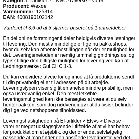
Kategori:
El-artikler > Elvvs > Diverse – varer
Producent:
Wexøe
Varenummer:
125814
EAN:
4008190102142
Vurderet til
3.6
ud af 5 stjerner baseret på
1
anmeldelser
En del online forretninger tildeler heldigvis diverse løsninger
til levering. Den mest almindelige er lige nu pakkeshops,
hvor du selv kan afhente bestillingen når der er mulighed for
det. Leveringsmetoden er nemlig temmelig gnidningsløs, og
typisk tillige den billigste mulighed for levering ved køb af
Ledningsmærke : Gul Cli C 1-3.
Du kan endvidere afveje for og imod at få produkterne sendt
til din privatbolig eller til adressen på dit arbejde.
Leveringstypen viser sig tit en anelse mindre prisbillig, men
også usædvanlig enkel. Den mest letkøbte
leveringsmulighed kan ikke benægtes at være at du selv
henter pakken, som dog nødvendiggør at du fysisk befinder
dig lige ved netshoppens tilholdssted.
Leveringshastigheden på El-artikler > Elvvs > Diverse –
varer er meget udslagsgivende i tilfælde af at vi har behov
for produktet om et øjeblik, og derfor er det selvfølgelig
passende at man finder den anslåede leveringstid ved det