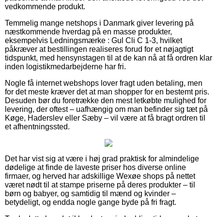
vedkommende produkt.
Temmelig mange netshops i Danmark giver levering på
næstkommende hverdag på en masse produkter,
eksempelvis Ledningsmærke : Gul Cli C 1-3, hvilket
påkræver at bestillingen realiseres forud for et nøjagtigt
tidspunkt, med hensynstagen til at de kan nå at få ordren klar
inden logistikmedarbejderne har fri.
Nogle få internet webshops lover fragt uden betaling, men
for det meste kræver det at man shopper for en bestemt pris.
Desuden bør du foretrække den mest letkøbte mulighed for
levering, der oftest – uafhængig om man befinder sig tæt på
Køge, Haderslev eller Sæby – vil være at få bragt ordren til
et afhentningssted.
Det har vist sig at være i høj grad praktisk for almindelige
dødelige at finde de laveste priser hos diverse online
firmaer, og herved har adskillige Wexøe shops på nettet
været nødt til at stampe priserne på deres produkter – til
børn og babyer, og samtidig til mænd og kvinder –
betydeligt, og endda nogle gange byde på fri fragt.