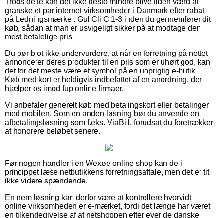
Trods dette kan det ikke desto mindre blive tiden værd at
granske et par internet virksomheder i Danmark efter rabat
på Ledningsmærke : Gul Cli C 1-3 inden du gennemfører dit
køb, sådan at man er usvigeligt sikker på at modtage den
mest betalelige pris.
Du bør blot ikke undervurdere, at når en forretning på nettet
annoncerer deres produkter til en pris som er uhørt god, kan
det for det meste være et symbol på en uoprigtig e-butik.
Køb med kort er heldigvis indbefattet af en anordning, der
hjælper os imod fup online firmaer.
Vi anbefaler generelt køb med betalingskort eller betalinger
med mobilen. Som en anden løsning bør du anvende en
afbetalingsløsning som f.eks. ViaBill, forudsat du foretrækker
at honorere beløbet senere.
Før nogen handler i en Wexøe online shop kan de i
princippet læse netbutikkens forretningsaftale, men det er tit
ikke videre spændende.
En nem løsning kan derfor være at kontrollere hvorvidt
online virksomheden er e-mærket, fordi det længe har været
en tilkendegivelse af at netshoppen efterlever de danske