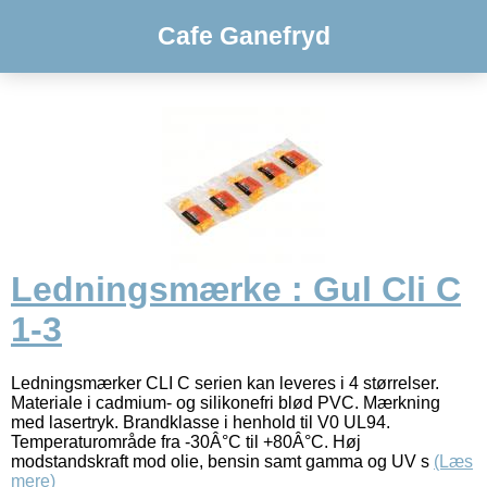
Cafe Ganefryd
Ledningsmærke : Gul Cli C
1-3
Ledningsmærker CLI C serien kan leveres i 4 størrelser.
Materiale i cadmium- og silikonefri blød PVC. Mærkning
med lasertryk. Brandklasse i henhold til V0 UL94.
Temperaturområde fra -30Â°C til +80Â°C. Høj
modstandskraft mod olie, bensin samt gamma og UV s
(Læs
mere)