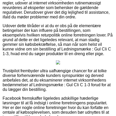
regler, udover at internet virksomheden rutinemæssigt
revurderes af eksperter som behersker de gældende
regulativer. Derudover giver det dig lejlighed til assistance,
ifald du møder problemer med din ordre.
Udover dette tilråder vi at du er obs på de elementære
betingelser der kan influere på bestillingen, som
eksempelvis hvilken returpolitik online forretningen lover. På
grund af dette er det ligeledes relevant, at man stadig
gemmer sin købsbekræftelse, så man når som helst vil
kunne vidne om sin bestilling af Ledningsmærke : Gul Cli C
1-3, hvad end du søger produkter til en dreng eller pige.
Trustpilot frembyder ultra uafhængige chancer for at tolke
diverse forhenværende kunders synspunkter og derved
anbefales det, at du eksaminerer internet virksomhedens
bedømmelser af Ledningsmærke : Gul Cli C 1-3 forud for at
du lægger din bestilling.
Facebook fremskaffer ligeledes adskillige hæderlige
løsninger til at få indsigt i online forretningens popularitet.
Her er der nogle online forretninger hvor du kan forfatte en
omtale af købsoplevelsen, som desuden bør udnyttes til at