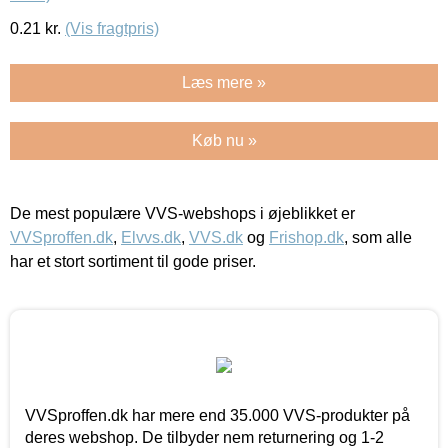
0.21
kr.
(Vis fragtpris)
Læs mere »
Køb nu »
De mest populære VVS-webshops i øjeblikket er
VVSproffen.dk
,
Elvvs.dk
,
VVS.dk
og
Frishop.dk
, som alle
har et stort sortiment til gode priser.
VVSproffen.dk har mere end 35.000 VVS-produkter på
deres webshop. De tilbyder nem returnering og 1-2