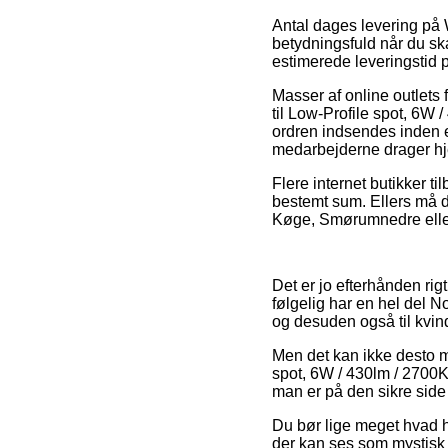
Antal dages levering på
betydningsfuld når du ska
estimerede leveringstid
Masser af online outlet
til Low-Profile spot, 6W 
ordren indsendes inden et
medarbejderne drager h
Flere internet butikker t
bestemt sum. Ellers må du
Køge, Smørumnedre eller Gi
Det er jo efterhånden rig
følgelig har en hel del No
og desuden også til kvin
Men det kan ikke desto m
spot, 6W / 430lm / 2700K
man er på den sikre side 
Du bør lige meget hvad hus
der kan ses som mystisk f