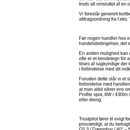
trods alt omsluttet af en 
Vi foreslår generelt kor
afdragsordning fra f.eks. 
Før nogen handler hos en
handelsbetingelser, det 
En anden mulighed kan der
ofte er et kendetegn for a
tilses af sagkyndige der 
i forbindelse med dit ind
Foruden dette slår vi et 
forbindelse med handlen, 
at man altid sikrer ens o
Profile spot, 6W / 430lm 
eller dreng.
Trustpilot fører til evigt
prisværdigt, at du betrag
G5,3 / Dæmpbar / 40° – N