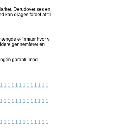
laritet. Derudover ses en
ed kan drages fordel af til
 mængde e-firmaer hvor vi
 videre gennemfører en
ingen garanti imod
1
1
1
1
1
1
1
1
1
1
1
1
1
1
1
1
1
1
1
1
1
1
1
1
1
1
1
1
1
1
1
1
1
1
1
1
1
1
1