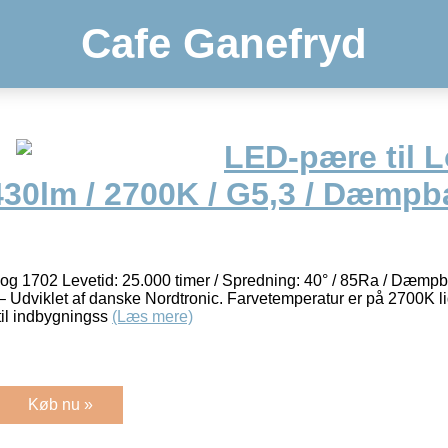
Cafe Ganefryd
LED-pære til L
430lm / 2700K / G5,3 / Dæmpba
1 og 1702 Levetid: 25.000 timer / Spredning: 40° / 85Ra / Dæmpba
dviklet af danske Nordtronic. Farvetemperatur er på 2700K 
il indbygningss
(Læs mere)
Køb nu »