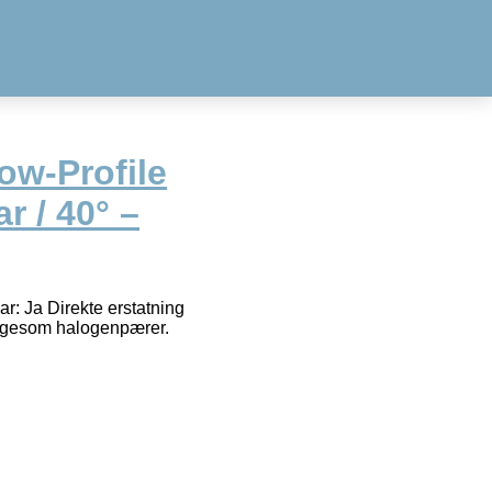
ow-Profile
r / 40° –
r: Ja Direkte erstatning
ligesom halogenpærer.