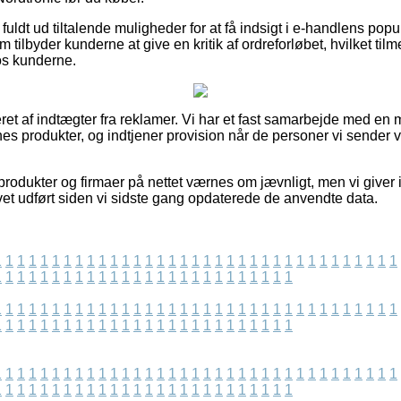
uldt ud tiltalende muligheder for at få indsigt i e-handlens popu
 tilbyder kunderne at give en kritik af ordreforløbet, hvilket tilm
hos kunderne.
eret af indtægter fra reklamer. Vi har et fast samarbejde med en
rnes produkter, og indtjener provision når de personer vi sender
rodukter og firmaer på nettet værnes om jævnligt, men vi giver 
vet udført siden vi sidste gang opdaterede de anvendte data.
1
1
1
1
1
1
1
1
1
1
1
1
1
1
1
1
1
1
1
1
1
1
1
1
1
1
1
1
1
1
1
1
1
1
1
1
1
1
1
1
1
1
1
1
1
1
1
1
1
1
1
1
1
1
1
1
1
1
1
1
1
1
1
1
1
1
1
1
1
1
1
1
1
1
1
1
1
1
1
1
1
1
1
1
1
1
1
1
1
1
1
1
1
1
1
1
1
1
1
1
1
1
1
1
1
1
1
1
1
1
1
1
1
1
1
1
1
1
1
1
1
1
1
1
1
1
1
1
1
1
1
1
1
1
1
1
1
1
1
1
1
1
1
1
1
1
1
1
1
1
1
1
1
1
1
1
1
1
1
1
1
1
1
1
1
1
1
1
1
1
1
1
1
1
1
1
1
1
1
1
1
1
1