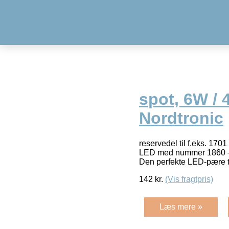
spot, 6W / 
Nordtronic
reservedel til f.eks. 170
LED med nummer 1860 – U
Den perfekte LED-pære t
142
kr.
(Vis fragtpris)
Læs mere »