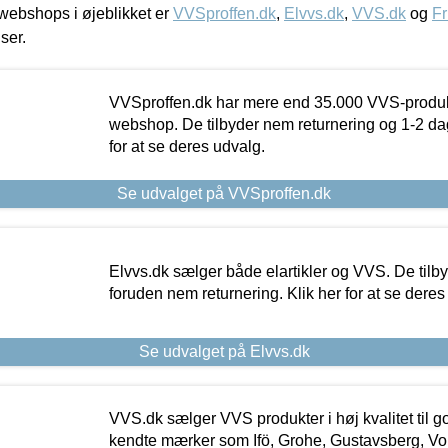
ebshops i øjeblikket er
VVSproffen.dk
,
Elvvs.dk
,
VVS.dk
og
Fr
iser.
VVSproffen.dk har mere end 35.000 VVS-produk
webshop. De tilbyder nem returnering og 1-2 dag
for at se deres udvalg.
Se udvalget på VVSproffen.dk
Elvvs.dk sælger både elartikler og VVS. De tilb
foruden nem returnering. Klik her for at se deres
Se udvalget på Elvvs.dk
VVS.dk sælger VVS produkter i høj kvalitet til go
kendte mærker som Ifö, Grohe, Gustavsberg, Vo