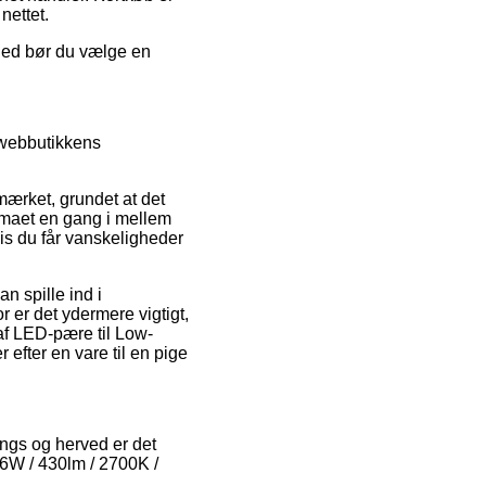
nettet.
ghed bør du vælge en
 webbutikkens
mærket, grundet at det
firmaet en gang i mellem
vis du får vanskeligheder
n spille ind i
r er det ydermere vigtigt,
 af LED-pære til Low-
efter en vare til en pige
tings og herved er det
, 6W / 430lm / 2700K /