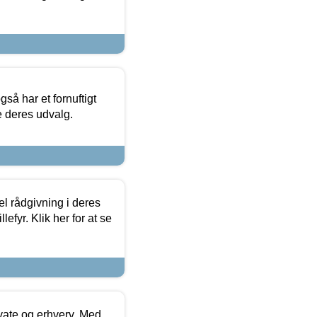
så har et fornuftigt
se deres udvalg.
el rådgivning i deres
efyr. Klik her for at se
ivate og erhverv. Med