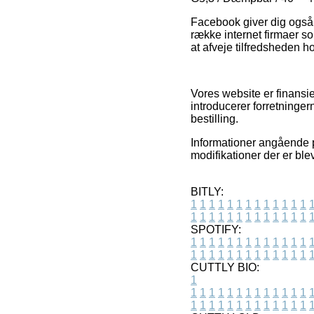
Facebook giver dig også f
række internet firmaer som
at afveje tilfredsheden 
Vores website er finansi
introducerer forretninge
bestilling.
Informationer angående p
modifikationer der er ble
BITLY:
1
1
1
1
1
1
1
1
1
1
1
1
1
1
1
1
1
1
1
1
1
1
1
1
1
1
SPOTIFY:
1
1
1
1
1
1
1
1
1
1
1
1
1
1
1
1
1
1
1
1
1
1
1
1
1
1
CUTTLY BIO:
1
1
1
1
1
1
1
1
1
1
1
1
1
1
1
1
1
1
1
1
1
1
1
1
1
1
1