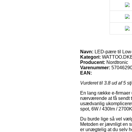
Navn:
LED-pære til Low-P
Kategori:
WATTOO.DKBel
Producent:
Nordtronic
Varenummer:
5704629
EAN:
Vurderet til
3.8
ud af 5 st
En lang række e-firmaer u
nærværende at få sendt t
usædvanlig ukompliceret
spot, 6W / 430lm / 2700K
Du burde lige så vel vælg
Metoden er jævnligt en 
er unægtelig at du selv 