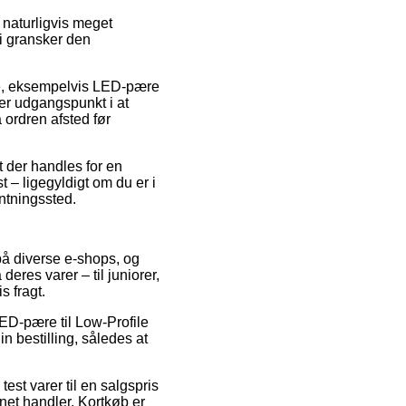
naturligvis meget
vi gransker den
re, eksempelvis LED-pære
ger udgangspunkt i at
 ordren afsted før
t der handles for en
 – ligegyldigt om du er i
entningssted.
på diverse e-shops, og
deres varer – til juniorer,
 fragt.
ED-pære til Low-Profile
 bestilling, således at
test varer til en salgspris
rnet handler. Kortkøb er