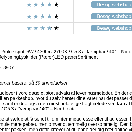
Besøg webshop
Besøg webshop
Besøg webshop
rofile spot, 6W / 430lm / 2700K / G5,3 / Dæmpbar / 40° – Nord
ysningLyskilder (Pærer)LED pærerSortiment
018907
jerner baseret på
30
anmeldelser
dlover i vore dage et stort udvalg af leveringsmetoder. En der e
il en pakkeshop, hvor du selv henter dine varer når det passer d
, samt endda også den mest betalelige fragtmetode ved køb af 
 / G5,3 / Dæmpbar / 40° – Nordtronic.
e at vælge at få sendt til din hjemmeadresse eller til adressen 
smule mere pebret, men omvendt temmelig overkommelig. Den bil
henter pakken, men dette kræver at du opholder dig nær online