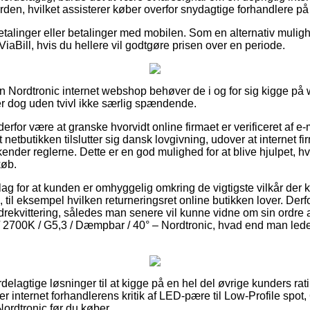
orden, hvilket assisterer køber overfor snydagtige forhandlere på 
tbetalinger eller betalinger med mobilen. Som en alternativ muli
ViaBill, hvis du hellere vil godtgøre prisen over en periode.
 Nordtronic internet webshop behøver de i og for sig kigge på
er dog uden tvivl ikke særlig spændende.
for være at granske hvorvidt online firmaet er verificeret af e-
t netbutikken tilslutter sig dansk lovgivning, udover at internet 
kender reglerne. Dette er en god mulighed for at blive hjulpet, h
køb.
slag for at kunden er omhyggelig omkring de vigtigste vilkår der ka
til eksempel hvilken returneringsret online butikken lover. Derfo
rdrekvittering, således man senere vil kunne vidne om sin ordre
/ 2700K / G5,3 / Dæmpbar / 40° – Nordtronic, hvad end man leder 
 fordelagtige løsninger til at kigge på en hel del øvrige kunders ra
ter internet forhandlerens kritik af LED-pære til Low-Profile spot
ordtronic før du køber.