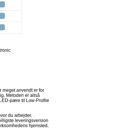
tronic
r meget anvendt er for
ig. Metoden er altså
LED-pære til Low-Profile
hvor du arbejder.
ligste leveringsversion
 virksomhedens hjemsted.