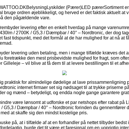
 WATTOO.DKBelysningLyskilder (Pærer)LED pærerSortiment er 
l bruge ordren øjeblikkeligt, og herved er det faktisk aktuelt at 
 på den pågældende vare.
s frembyder levering efter en enkelt hverdag på mange varenum
/ 430lm / 2700K / G5,3 / Dæmpbar / 40° – Nordtronic, der dog ta
 fast tidspunkt, med det formål at de har mulighed for at nå at få
jemad.
ilbyder levering uden betaling, men i mange tilfælde kræves det a
 foretrække den mest prisbevidste mulighed for fragt, som oftest
lleleje – vil blive at få dem til at levere bestillingen til et afh
tig praktisk for almindelige dødelige at lave prissammenligning 
rdtronic internet firmaer set sig nødsaget til at trykke priserne på 
der og mænd – betydeligt, og endda nogle gange garantere gratis
indre være lønsomt at udforske et par netshops efter rabat på L
 / G5,3 / Dæmpbar / 40° – Nordtronic forinden du gennemfører din
med at skaffe sig den mindst kostelige pris.
ke på, at i tilfælde af at en forhandler på nettet tilbyder bedst i 
ordelagtig, burde det tit være et faresignal om en uoprigtig inte