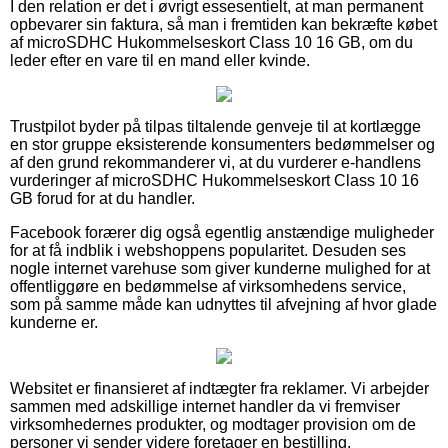
I den relation er det i øvrigt essesentielt, at man permanent
opbevarer sin faktura, så man i fremtiden kan bekræfte købet
af microSDHC Hukommelseskort Class 10 16 GB, om du
leder efter en vare til en mand eller kvinde.
Trustpilot byder på tilpas tiltalende genveje til at kortlægge
en stor gruppe eksisterende konsumenters bedømmelser og
af den grund rekommanderer vi, at du vurderer e-handlens
vurderinger af microSDHC Hukommelseskort Class 10 16
GB forud for at du handler.
Facebook forærer dig også egentlig anstændige muligheder
for at få indblik i webshoppens popularitet. Desuden ses
nogle internet varehuse som giver kunderne mulighed for at
offentliggøre en bedømmelse af virksomhedens service,
som på samme måde kan udnyttes til afvejning af hvor glade
kunderne er.
Websitet er finansieret af indtægter fra reklamer. Vi arbejder
sammen med adskillige internet handler da vi fremviser
virksomhedernes produkter, og modtager provision om de
personer vi sender videre foretager en bestilling.