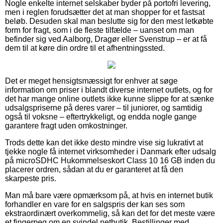
Nogle enkelte internet selskaber byder på portofri levering,
men i reglen forudsætter det at man shopper for et fastsat
beløb. Desuden skal man beslutte sig for den mest letkøbte
form for fragt, som i de fleste tilfælde – uanset om man
befinder sig ved Aalborg, Dragør eller Svenstrup – er at få
dem til at køre din ordre til et afhentningssted.
Det er meget hensigtsmæssigt for enhver at søge
information om priser i blandt diverse internet outlets, og for
det har mange online outlets ikke kunne slippe for at sænke
udsalgspriserne på deres varer – til juniorer, og samtidig
også til voksne – eftertrykkeligt, og endda nogle gange
garantere fragt uden omkostninger.
Trods dette kan det ikke desto mindre vise sig lukrativt at
tjekke nogle få internet virksomheder i Danmark efter udsalg
på microSDHC Hukommelseskort Class 10 16 GB inden du
placerer ordren, sådan at du er garanteret at få den
skarpeste pris.
Man må bare være opmærksom på, at hvis en internet butik
forhandler en vare for en salgspris der kan ses som
ekstraordinært overkommelig, så kan det for det meste være
et fingerpeg om en svindel netbutik. Bestillinger med