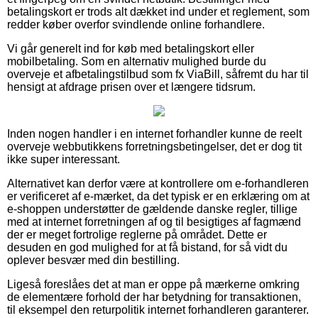
betalingskort er trods alt dækket ind under et reglement, som
redder køber overfor svindlende online forhandlere.
Vi går generelt ind for køb med betalingskort eller
mobilbetaling. Som en alternativ mulighed burde du
overveje et afbetalingstilbud som fx ViaBill, såfremt du har til
hensigt at afdrage prisen over et længere tidsrum.
Inden nogen handler i en internet forhandler kunne de reelt
overveje webbutikkens forretningsbetingelser, det er dog tit
ikke super interessant.
Alternativet kan derfor være at kontrollere om e-forhandleren
er verificeret af e-mærket, da det typisk er en erklæring om at
e-shoppen understøtter de gældende danske regler, tillige
med at internet forretningen af og til besigtiges af fagmænd
der er meget fortrolige reglerne på området. Dette er
desuden en god mulighed for at få bistand, for så vidt du
oplever besvær med din bestilling.
Ligeså foreslåes det at man er oppe på mærkerne omkring
de elementære forhold der har betydning for transaktionen,
til eksempel den returpolitik internet forhandleren garanterer.