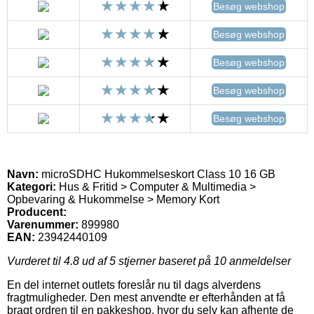
Besøg webshop
Besøg webshop
Besøg webshop
Besøg webshop
Besøg webshop
Navn:
microSDHC Hukommelseskort Class 10 16 GB
Kategori:
Hus & Fritid > Computer & Multimedia >
Opbevaring & Hukommelse > Memory Kort
Producent:
Varenummer:
899980
EAN:
23942440109
Vurderet til
4.8
ud af 5 stjerner baseret på
10
anmeldelser
En del internet outlets foreslår nu til dags alverdens
fragtmuligheder. Den mest anvendte er efterhånden at få
bragt ordren til en pakkeshop, hvor du selv kan afhente de