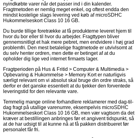
nyindkøbte varer når det passer ind i din kalender.
Fragtmetoden er nemlig meget enkel, og oftest endda den
mindst kostelige slags levering ved køb af microSDHC
Hukommelseskort Class 10 16 GB.
Du burde tillige foretrække at få produkterne leveret hjem til
hvor du bor eller til hvor du arbejder. Fragttypen bliver
gennemsnitligt et hak mere pebret, men endvidere i høj grad
problemfri. Den mest betalelige fragtmetode er utvivlsomt at
du selv henter ordren, men dette er betinget af at du
opholder dig lige ved internet firmaets lager.
Fragtperioden på Hus & Fritid > Computer & Multimedia >
Opbevaring & Hukommelse > Memory Kort er naturligvis
særligt relevant om vi absolut skal bruge din ordre straks, så
derfor er det ganske essentielt at du tjekker den forventede
leveringstid for den relevante vare.
Temmelig mange online forhandlere reklamerer med dag-til-
dag fragt på utallige varenumre, eksempelvis microSDHC
Hukommelseskort Class 10 16 GB, men vær vagtsom da det
kræver at bestillingen anbringes før et angivent tidspunkt, så
at de har udsigt til at kunne nå at få pakken distribueret før
personalet får fri.