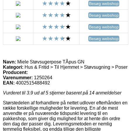
Besøg webshop
Besøg webshop
Besøg webshop
Besøg webshop
Navn:
Miele Støvsugerpose TÃ­pus GN
Kategori:
Hus & Fritid > Til Hjemmet > Støvsugning > Poser
Producent:
Varenummer:
1250264
EAN:
4002515488492
Vurderet til
3.9
ud af 5 stjerner baseret på
14
anmeldelser
Størstedelen af forhandlere på nettet udlover efterhånden en
række forskellige muligheder for levering. En af de mest
anvendte er på nuværende tidspunkt levering til en
pakkeshop, som giver dig mulighed for at hente din ordre
den dag der passer dig. Leveringsmetoden er nemlig
temmelig fleksibel, og endda tillige den billigste