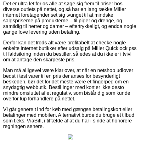
Det er ultra let for os alle at søge sig frem til priser hos
diverse outlets på nettet, og så har en lang række Miller
internet foretagender set sig tvunget til at mindske
salgspriserne på produkterne – til piger og drenge, og
samtidig til herrer og damer – eftertrykkeligt, og endda nogle
gange love levering uden betaling.
Derfor kan det trods alt være profitabelt at checke nogle
enkelte internet butikker efter udsalg på Miller Quicklock pss
til faldsikring inden du bestiller, således at du ikke er i tvivl
om at antage den skarpeste pris.
Man må alligevel være klar over, at når en netshop udlover
bedst i test varer til en pris der anses for besynderligt
beskeden, bør det for det meste være et fingerpeg om en
snydagtig webbutik. Bestillinger med kort er ikke desto
mindre omsluttet af et regulativ, som bistår dig som kunde
overfor fup forhandlere på nettet.
Vi går generelt ind for køb med gængse betalingskort eller
betalinger med mobilen. Alternativt burde du bruge et tilbud
som f.eks. ViaBill, i tilfælde af at du har i sinde at honorere
regningen senere.