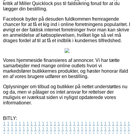
kritik af Miller Quicklock pss til faldsikring forud for at du
lægger din bestilling.
Facebook byder på desuden fuldkommen fremragende
chancer for at få et kig ind i online forretningens popularitet. I
øvrigt er der faktisk internet forretninger hvor man kan skrive
en anmeldelse af købsoplevelsen, hvilket lige så vel må
drages fordel af til at få et indblik i kundernes tilfredshed.
Vores hjemmeside finansieres af annoncer. Vi har tætte
samarbejder med mange online outlets hvori vi
markedsfører butikkernes produkter, og høster honorar ifald
en af vores brugere udfører en bestilling.
Oplysninger om tilbud og butikker på nettet understøttes nu
og da, men vi påtager os intet ansvar for rettelser der
muligvis er iværksat siden vi nyligst opdaterede vores
informationer.
BITLY:
1
1
1
1
1
1
1
1
1
1
1
1
1
1
1
1
1
1
1
1
1
1
1
1
1
1
1
1
1
1
1
1
1
1
1
1
1
1
1
1
1
1
1
1
1
1
1
1
1
1
1
1
1
1
1
1
1
1
1
1
1
1
1
1
1
1