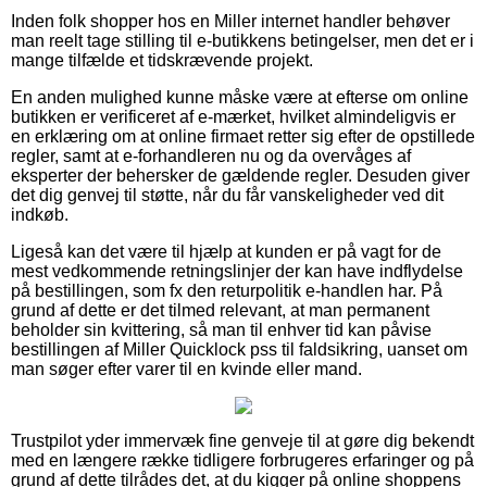
Inden folk shopper hos en Miller internet handler behøver
man reelt tage stilling til e-butikkens betingelser, men det er i
mange tilfælde et tidskrævende projekt.
En anden mulighed kunne måske være at efterse om online
butikken er verificeret af e-mærket, hvilket almindeligvis er
en erklæring om at online firmaet retter sig efter de opstillede
regler, samt at e-forhandleren nu og da overvåges af
eksperter der behersker de gældende regler. Desuden giver
det dig genvej til støtte, når du får vanskeligheder ved dit
indkøb.
Ligeså kan det være til hjælp at kunden er på vagt for de
mest vedkommende retningslinjer der kan have indflydelse
på bestillingen, som fx den returpolitik e-handlen har. På
grund af dette er det tilmed relevant, at man permanent
beholder sin kvittering, så man til enhver tid kan påvise
bestillingen af Miller Quicklock pss til faldsikring, uanset om
man søger efter varer til en kvinde eller mand.
Trustpilot yder immervæk fine genveje til at gøre dig bekendt
med en længere række tidligere forbrugeres erfaringer og på
grund af dette tilrådes det, at du kigger på online shoppens