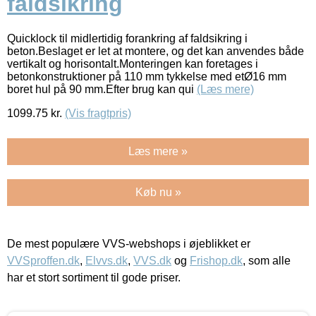
faldsikring
Quicklock til midlertidig forankring af faldsikring i
beton.Beslaget er let at montere, og det kan anvendes både
vertikalt og horisontalt.Monteringen kan foretages i
betonkonstruktioner på 110 mm tykkelse med etØ16 mm
boret hul på 90 mm.Efter brug kan qui
(Læs mere)
1099.75
kr.
(Vis fragtpris)
Læs mere »
Køb nu »
De mest populære VVS-webshops i øjeblikket er
VVSproffen.dk
,
Elvvs.dk
,
VVS.dk
og
Frishop.dk
, som alle
har et stort sortiment til gode priser.