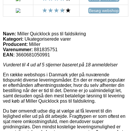
Besøg webshop
Navn:
Miller Quicklock pss til faldsikring
Kategori:
Ukategoriserede varer
Producent:
Miller
Varenummer:
881835751
EAN:
3660681050991
Vurderet til
4
ud af 5 stjerner baseret på
18
anmeldelser
En række webshops i Danmark yder på nuværende
tidspunkt diverse leveringsmåder. En der er meget populær
er efterhånden afhentningssteder, hvor du selv afhenter din
bestilling når der er tid til det. Denne er jo ualmindeligt let,
samt desuden også den mest betalelige løsning til levering
ved køb af Miller Quicklock pss til faldsikring.
Du bør omvendt udse dig at vælge at få leveret til din
lejlighed eller ud på dit arbejde. Fragttypen er som oftest en
sjat mere omkostningsfuld, men derudover super
gnidningsløs. Den mindst kostelige leveringsmulighed er