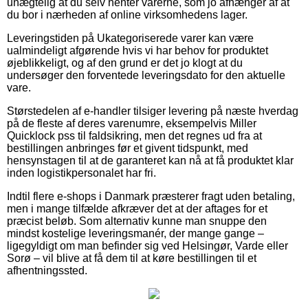
unægtelig at du selv henter varerne, som jo afhænger af at
du bor i nærheden af online virksomhedens lager.
Leveringstiden på Ukategoriserede varer kan være
ualmindeligt afgørende hvis vi har behov for produktet
øjeblikkeligt, og af den grund er det jo klogt at du
undersøger den forventede leveringsdato for den aktuelle
vare.
Størstedelen af e-handler tilsiger levering på næste hverdag
på de fleste af deres varenumre, eksempelvis Miller
Quicklock pss til faldsikring, men det regnes ud fra at
bestillingen anbringes før et givent tidspunkt, med
hensynstagen til at de garanteret kan nå at få produktet klar
inden logistikpersonalet har fri.
Indtil flere e-shops i Danmark præsterer fragt uden betaling,
men i mange tilfælde afkræver det at der aftages for et
præcist beløb. Som alternativ kunne man snuppe den
mindst kostelige leveringsmanér, der mange gange –
ligegyldigt om man befinder sig ved Helsingør, Varde eller
Sorø – vil blive at få dem til at køre bestillingen til et
afhentningssted.