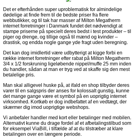
Det er efterhånden super uproblematisk for almindelige
dødelige at finde frem til de bedste priser fra flere
webbutikker, og til tak har masser af Milton Megatherm
internet forretninger i Danmark fundet det nødvendigt at
stampe priserne på specielt deres bedst i test produkter – til
piger og drenge, og tillige også til mænd og kvinder –
drastisk, og endda nogle gange yde fragt uden beregning.
Det kan dog imidlertid være udbytterigt at kigge forbi en
række internet forretninger efter rabat på Milton Megatherm
3/4 x 1/2 forskruning ligeløbende nippel/muffe 25 mm inden
du handler, sådan at man er tryg ved at skaffe sig den mest
betalelige pris.
Man skal alligevel huske på, at ifald en shop tilbyder deres
varer til en salgspris der anses for kolossalt gunstig, kunne
det mange gange være et symbol på en uoprigtig internet
virksomhed. Kortkøb er dog indbefattet af en vedtægt, der
skærmer dig imod uoprigtige webshops.
Vi anbefaler handler med kort eller betalinger med mobilen.
Alternativt kunne du drage fordel af et afbetalingstilbud som
for eksempel ViaBill, i tilfælde af at du tilstræber at klare
betalingen over en længere periode.