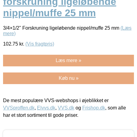
forskruning ligeløbende
nippel/muffe 25 mm
3/4×1/2" Forskruning ligeløbende nippel/muffe 25 mm
(Læs
mere)
102.75
kr.
(Vis fragtpris)
Læs mere »
Køb nu »
De mest populære VVS-webshops i øjeblikket er
VVSproffen.dk
,
Elvvs.dk
,
VVS.dk
og
Frishop.dk
, som alle
har et stort sortiment til gode priser.