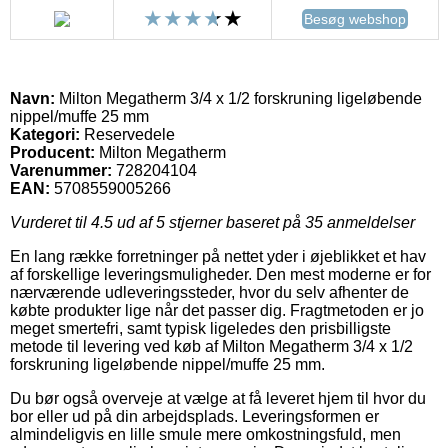
Besøg webshop
Navn:
Milton Megatherm 3/4 x 1/2 forskruning ligeløbende
nippel/muffe 25 mm
Kategori:
Reservedele
Producent:
Milton Megatherm
Varenummer:
728204104
EAN:
5708559005266
Vurderet til
4.5
ud af 5 stjerner baseret på
35
anmeldelser
En lang række forretninger på nettet yder i øjeblikket et hav
af forskellige leveringsmuligheder. Den mest moderne er for
nærværende udleveringssteder, hvor du selv afhenter de
købte produkter lige når det passer dig. Fragtmetoden er jo
meget smertefri, samt typisk ligeledes den prisbilligste
metode til levering ved køb af Milton Megatherm 3/4 x 1/2
forskruning ligeløbende nippel/muffe 25 mm.
Du bør også overveje at vælge at få leveret hjem til hvor du
bor eller ud på din arbejdsplads. Leveringsformen er
almindeligvis en lille smule mere omkostningsfuld, men