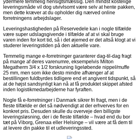
ydermere temmelig hensigtsmæssig. Den mindst kostelige
leveringsmåde vil dog utvivlsomt være selv at hente pakken,
men dette kræver at du opholder dig nærved online
forretningens arbejdslager.
Leveringshastigheden på Reservedele kan i nogle tilfælde
være super udslagsgivende i tilfælde af at vi skal bruge
varen inden for kort tid, så i det øjemed er det altså klogt at vi
studerer leveringstiden på den aktuelle vare.
Temmelig mange e-forretninger garanterer dag-til-dag fragt
på mange af deres varenumre, eksempelvis Milton
Megatherm 3/4 x 1/2 forskruning ligeløbende nippel/muffe
25 mm, men som ikke desto mindre afhænger af at
bestillingen fuldbyrdes tidligere end et angivent tidspunkt, så
at de højst sandsynligt kan nå at få produktet skippet afsted
inden logistikmedarbejderne har fyraften.
Nogle få e-forretninger i Danmark sikrer fri fragt, men i de
fleste tilfælde er det så nødvendigt at der erhverves for en
konkret pris. Desuden skulle du overveje den billigste
leveringsløsning, der i de fleste tilfælde – hvad end du bor
tæt på Viborg, Grenaa eller Helsinge – vil være at få dem til
at levere din pakke til et udleveringssted.