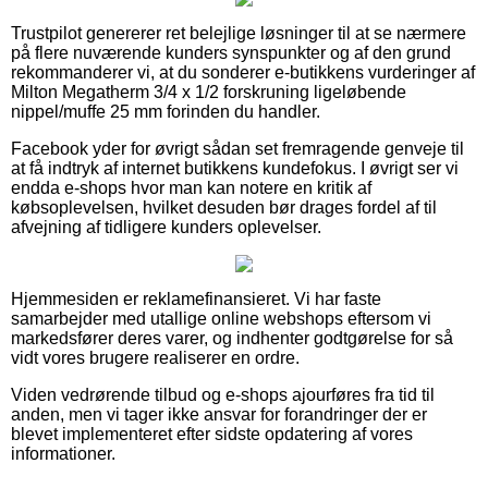
Trustpilot genererer ret belejlige løsninger til at se nærmere
på flere nuværende kunders synspunkter og af den grund
rekommanderer vi, at du sonderer e-butikkens vurderinger af
Milton Megatherm 3/4 x 1/2 forskruning ligeløbende
nippel/muffe 25 mm forinden du handler.
Facebook yder for øvrigt sådan set fremragende genveje til
at få indtryk af internet butikkens kundefokus. I øvrigt ser vi
endda e-shops hvor man kan notere en kritik af
købsoplevelsen, hvilket desuden bør drages fordel af til
afvejning af tidligere kunders oplevelser.
Hjemmesiden er reklamefinansieret. Vi har faste
samarbejder med utallige online webshops eftersom vi
markedsfører deres varer, og indhenter godtgørelse for så
vidt vores brugere realiserer en ordre.
Viden vedrørende tilbud og e-shops ajourføres fra tid til
anden, men vi tager ikke ansvar for forandringer der er
blevet implementeret efter sidste opdatering af vores
informationer.