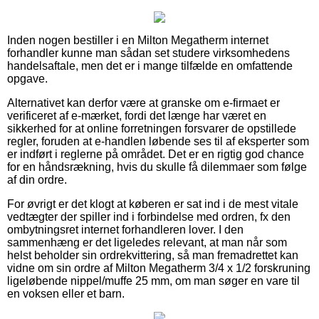
Inden nogen bestiller i en Milton Megatherm internet
forhandler kunne man sådan set studere virksomhedens
handelsaftale, men det er i mange tilfælde en omfattende
opgave.
Alternativet kan derfor være at granske om e-firmaet er
verificeret af e-mærket, fordi det længe har været en
sikkerhed for at online forretningen forsvarer de opstillede
regler, foruden at e-handlen løbende ses til af eksperter som
er indført i reglerne på området. Det er en rigtig god chance
for en håndsrækning, hvis du skulle få dilemmaer som følge
af din ordre.
For øvrigt er det klogt at køberen er sat ind i de mest vitale
vedtægter der spiller ind i forbindelse med ordren, fx den
ombytningsret internet forhandleren lover. I den
sammenhæng er det ligeledes relevant, at man når som
helst beholder sin ordrekvittering, så man fremadrettet kan
vidne om sin ordre af Milton Megatherm 3/4 x 1/2 forskruning
ligeløbende nippel/muffe 25 mm, om man søger en vare til
en voksen eller et barn.