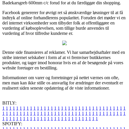
Badekarsgreb 600mm c/c forud for at du færdiggør din shopping.
Facebook genererer for øvrigt ret så ønskværdige løsninger til at få
indtryk af online forhandlerens popularitet. Foruden det møder vi en
del internet virksomheder som tilbyder folk at offentliggøre en
vurdering af købsoplevelsen, som tillige burde anvendes til
vurdering af hvor tilfredse kunderne er.
Denne side finansieres af reklamer. Vi har samarbejdsaftaler med en
stribe internet selskaber i form af at vi fremviser butikkernes
produkter, og tager imod honorar hvis en af de besøgende på vores
website foretager en bestilling.
Informationer om varer og forretninger på nettet værnes om ofte,
men man kan ikke stille os ansvarlig for ændringer der eventuelt er
realiseret siden seneste opdatering af de viste informationer.
BITLY:
1
1
1
1
1
1
1
1
1
1
1
1
1
1
1
1
1
1
1
1
1
1
1
1
1
1
1
1
1
1
1
1
1
1
1
1
1
1
1
1
1
1
1
1
1
1
1
1
1
1
1
1
1
1
1
1
1
1
1
1
1
1
1
1
1
1
1
1
1
1
1
1
1
1
1
1
1
1
1
1
1
1
1
1
1
1
1
1
1
1
1
1
1
1
1
1
1
1
1
1
SPOTIFY:
1
1
1
1
1
1
1
1
1
1
1
1
1
1
1
1
1
1
1
1
1
1
1
1
1
1
1
1
1
1
1
1
1
1
1
1