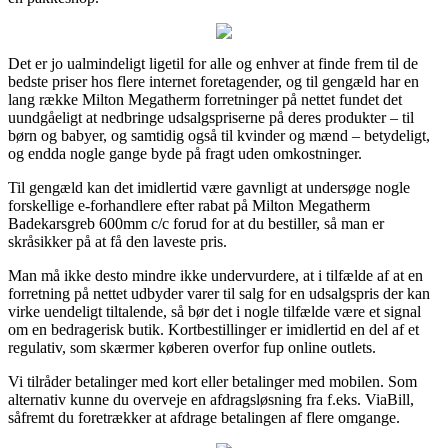
Det er jo ualmindeligt ligetil for alle og enhver at finde frem til de
bedste priser hos flere internet foretagender, og til gengæld har en
lang række Milton Megatherm forretninger på nettet fundet det
uundgåeligt at nedbringe udsalgspriserne på deres produkter – til
børn og babyer, og samtidig også til kvinder og mænd – betydeligt,
og endda nogle gange byde på fragt uden omkostninger.
Til gengæld kan det imidlertid være gavnligt at undersøge nogle
forskellige e-forhandlere efter rabat på Milton Megatherm
Badekarsgreb 600mm c/c forud for at du bestiller, så man er
skråsikker på at få den laveste pris.
Man må ikke desto mindre ikke undervurdere, at i tilfælde af at en
forretning på nettet udbyder varer til salg for en udsalgspris der kan
virke uendeligt tiltalende, så bør det i nogle tilfælde være et signal
om en bedragerisk butik. Kortbestillinger er imidlertid en del af et
regulativ, som skærmer køberen overfor fup online outlets.
Vi tilråder betalinger med kort eller betalinger med mobilen. Som
alternativ kunne du overveje en afdragsløsning fra f.eks. ViaBill,
såfremt du foretrækker at afdrage betalingen af flere omgange.