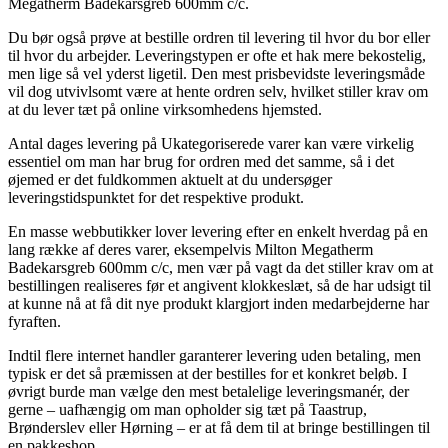
Megatherm Badekarsgreb 600mm c/c.
Du bør også prøve at bestille ordren til levering til hvor du bor eller
til hvor du arbejder. Leveringstypen er ofte et hak mere bekostelig,
men lige så vel yderst ligetil. Den mest prisbevidste leveringsmåde
vil dog utvivlsomt være at hente ordren selv, hvilket stiller krav om
at du lever tæt på online virksomhedens hjemsted.
Antal dages levering på Ukategoriserede varer kan være virkelig
essentiel om man har brug for ordren med det samme, så i det
øjemed er det fuldkommen aktuelt at du undersøger
leveringstidspunktet for det respektive produkt.
En masse webbutikker lover levering efter en enkelt hverdag på en
lang række af deres varer, eksempelvis Milton Megatherm
Badekarsgreb 600mm c/c, men vær på vagt da det stiller krav om at
bestillingen realiseres før et angivent klokkeslæt, så de har udsigt til
at kunne nå at få dit nye produkt klargjort inden medarbejderne har
fyraften.
Indtil flere internet handler garanterer levering uden betaling, men
typisk er det så præmissen at der bestilles for et konkret beløb. I
øvrigt burde man vælge den mest betalelige leveringsmanér, der
gerne – uafhængig om man opholder sig tæt på Taastrup,
Brønderslev eller Hørning – er at få dem til at bringe bestillingen til
en pakkeshop.