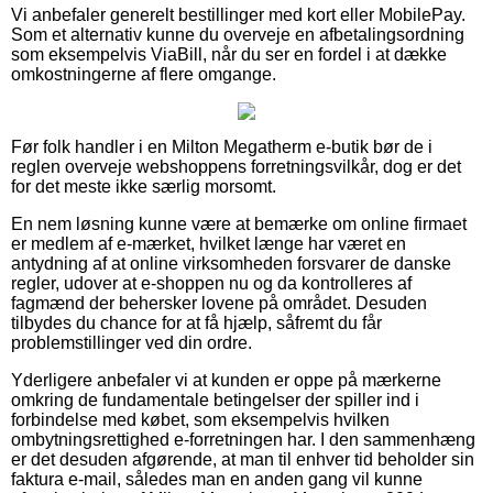
Vi anbefaler generelt bestillinger med kort eller MobilePay.
Som et alternativ kunne du overveje en afbetalingsordning
som eksempelvis ViaBill, når du ser en fordel i at dække
omkostningerne af flere omgange.
Før folk handler i en Milton Megatherm e-butik bør de i
reglen overveje webshoppens forretningsvilkår, dog er det
for det meste ikke særlig morsomt.
En nem løsning kunne være at bemærke om online firmaet
er medlem af e-mærket, hvilket længe har været en
antydning af at online virksomheden forsvarer de danske
regler, udover at e-shoppen nu og da kontrolleres af
fagmænd der behersker lovene på området. Desuden
tilbydes du chance for at få hjælp, såfremt du får
problemstillinger ved din ordre.
Yderligere anbefaler vi at kunden er oppe på mærkerne
omkring de fundamentale betingelser der spiller ind i
forbindelse med købet, som eksempelvis hvilken
ombytningsrettighed e-forretningen har. I den sammenhæng
er det desuden afgørende, at man til enhver tid beholder sin
faktura e-mail, således man en anden gang vil kunne