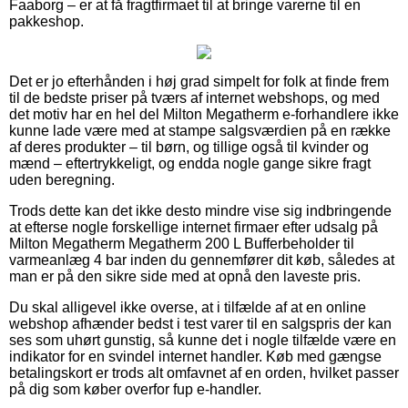
Faaborg – er at få fragtfirmaet til at bringe varerne til en
pakkeshop.
Det er jo efterhånden i høj grad simpelt for folk at finde frem
til de bedste priser på tværs af internet webshops, og med
det motiv har en hel del Milton Megatherm e-forhandlere ikke
kunne lade være med at stampe salgsværdien på en række
af deres produkter – til børn, og tillige også til kvinder og
mænd – eftertrykkeligt, og endda nogle gange sikre fragt
uden beregning.
Trods dette kan det ikke desto mindre vise sig indbringende
at efterse nogle forskellige internet firmaer efter udsalg på
Milton Megatherm Megatherm 200 L Bufferbeholder til
varmeanlæg 4 bar inden du gennemfører dit køb, således at
man er på den sikre side med at opnå den laveste pris.
Du skal alligevel ikke overse, at i tilfælde af at en online
webshop afhænder bedst i test varer til en salgspris der kan
ses som uhørt gunstig, så kunne det i nogle tilfælde være en
indikator for en svindel internet handler. Køb med gængse
betalingskort er trods alt omfavnet af en orden, hvilket passer
på dig som køber overfor fup e-handler.