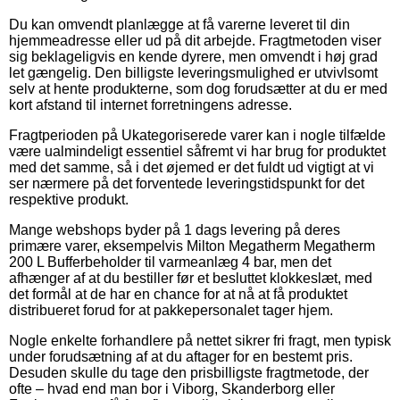
Du kan omvendt planlægge at få varerne leveret til din
hjemmeadresse eller ud på dit arbejde. Fragtmetoden viser
sig beklageligvis en kende dyrere, men omvendt i høj grad
let gængelig. Den billigste leveringsmulighed er utvivlsomt
selv at hente produkterne, som dog forudsætter at du er med
kort afstand til internet forretningens adresse.
Fragtperioden på Ukategoriserede varer kan i nogle tilfælde
være ualmindeligt essentiel såfremt vi har brug for produktet
med det samme, så i det øjemed er det fuldt ud vigtigt at vi
ser nærmere på det forventede leveringstidspunkt for det
respektive produkt.
Mange webshops byder på 1 dags levering på deres
primære varer, eksempelvis Milton Megatherm Megatherm
200 L Bufferbeholder til varmeanlæg 4 bar, men det
afhænger af at du bestiller før et besluttet klokkeslæt, med
det formål at de har en chance for at nå at få produktet
distribueret forud for at pakkepersonalet tager hjem.
Nogle enkelte forhandlere på nettet sikrer fri fragt, men typisk
under forudsætning af at du aftager for en bestemt pris.
Desuden skulle du tage den prisbilligste fragtmetode, der
ofte – hvad end man bor i Viborg, Skanderborg eller