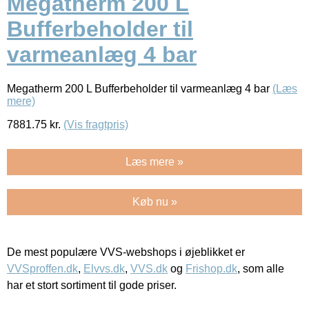
Megatherm 200 L
Bufferbeholder til
varmeanlæg 4 bar
Megatherm 200 L Bufferbeholder til varmeanlæg 4 bar
(Læs
mere)
7881.75
kr.
(Vis fragtpris)
Læs mere »
Køb nu »
De mest populære VVS-webshops i øjeblikket er
VVSproffen.dk
,
Elvvs.dk
,
VVS.dk
og
Frishop.dk
, som alle
har et stort sortiment til gode priser.