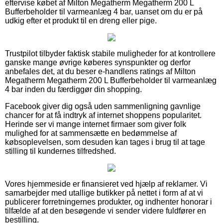
eftervise købet af Milton Megatherm Megatherm 200 L
Bufferbeholder til varmeanlæg 4 bar, uanset om du er på
udkig efter et produkt til en dreng eller pige.
Trustpilot tilbyder faktisk stabile muligheder for at kontrollere
ganske mange øvrige køberes synspunkter og derfor
anbefales det, at du beser e-handlens ratings af Milton
Megatherm Megatherm 200 L Bufferbeholder til varmeanlæg
4 bar inden du færdiggør din shopping.
Facebook giver dig også uden sammenligning gavnlige
chancer for at få indtryk af internet shoppens popularitet.
Herinde ser vi mange internet firmaer som giver folk
mulighed for at sammensætte en bedømmelse af
købsoplevelsen, som desuden kan tages i brug til at tage
stilling til kundernes tilfredshed.
Vores hjemmeside er finansieret ved hjælp af reklamer. Vi
samarbejder med utallige butikker på nettet i form af at vi
publicerer forretningernes produkter, og indhenter honorar i
tilfælde af at den besøgende vi sender videre fuldfører en
bestilling.