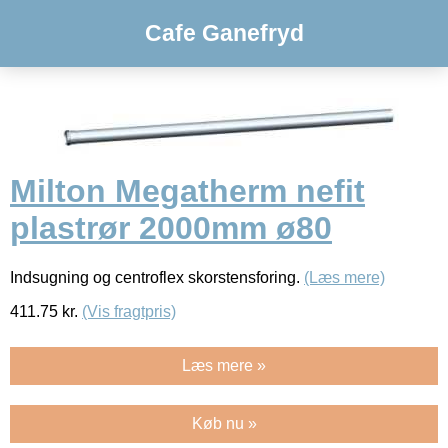
Cafe Ganefryd
Milton Megatherm nefit
plastrør 2000mm ø80
Indsugning og centroflex skorstensforing.
(Læs mere)
411.75
kr.
(Vis fragtpris)
Læs mere »
Køb nu »