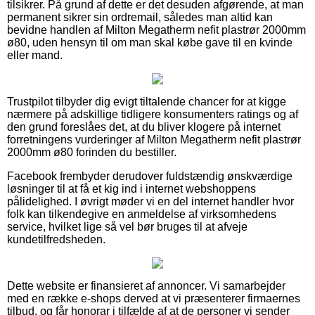
tilsikrer. På grund af dette er det desuden afgørende, at man
permanent sikrer sin ordremail, således man altid kan
bevidne handlen af Milton Megatherm nefit plastrør 2000mm
ø80, uden hensyn til om man skal købe gave til en kvinde
eller mand.
Trustpilot tilbyder dig evigt tiltalende chancer for at kigge
nærmere på adskillige tidligere konsumenters ratings og af
den grund foreslåes det, at du bliver klogere på internet
forretningens vurderinger af Milton Megatherm nefit plastrør
2000mm ø80 forinden du bestiller.
Facebook frembyder derudover fuldstændig ønskværdige
løsninger til at få et kig ind i internet webshoppens
pålidelighed. I øvrigt møder vi en del internet handler hvor
folk kan tilkendegive en anmeldelse af virksomhedens
service, hvilket lige så vel bør bruges til at afveje
kundetilfredsheden.
Dette website er finansieret af annoncer. Vi samarbejder
med en række e-shops derved at vi præsenterer firmaernes
tilbud, og får honorar i tilfælde af at de personer vi sender