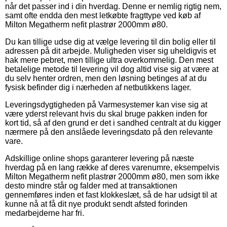
når det passer ind i din hverdag. Denne er nemlig rigtig nem,
samt ofte endda den mest letkøbte fragttype ved køb af
Milton Megatherm nefit plastrør 2000mm ø80.
Du kan tillige udse dig at vælge levering til din bolig eller til
adressen på dit arbejde. Muligheden viser sig uheldigvis et
hak mere pebret, men tillige ultra overkommelig. Den mest
betalelige metode til levering vil dog altid vise sig at være at
du selv henter ordren, men den løsning betinges af at du
fysisk befinder dig i nærheden af netbutikkens lager.
Leveringsdygtigheden på Varmesystemer kan vise sig at
være yderst relevant hvis du skal bruge pakken inden for
kort tid, så af den grund er det i sandhed centralt at du kigger
nærmere på den anslåede leveringsdato på den relevante
vare.
Adskillige online shops garanterer levering på næste
hverdag på en lang række af deres varenumre, eksempelvis
Milton Megatherm nefit plastrør 2000mm ø80, men som ikke
desto mindre står og falder med at transaktionen
gennemføres inden et fast klokkeslæt, så de har udsigt til at
kunne nå at få dit nye produkt sendt afsted forinden
medarbejderne har fri.