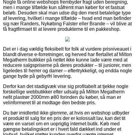
Nogle få online webshops frembyder fragt uden beregning,
men i mange tilfælde kun såfremt man køber for et fastsat
beløb. Desuden skal man udse dig den mest betalelige type
af levering, hvilket i mange tilfælde – hvad end man befinder
sig nær Randers, Nykøbing Falster eller Brande – vil blive at
få fragtfirmaet til at levere produkterne til en pakkeshop.
Det er i dag vældig fleksibelt for folk at vurdere prisniveauet i
blandt diverse e-forretninger, og herved har flertallet af Milton
Megatherm butikker på nettet ikke kunne lade være med at
reducere salgspriserne på deres produkter – til juniorer, men
ligeledes til herrer og damer – eftertrykkeligt, og endda nogle
gange byde på gebyrfri levering.
Derfor kan det stadigvæk vise sig profitabelt at tjekke nogle
forskellige webbutikker efter udsalg på Milton Megatherm
nefit plastrør 2000mm ø80 forinden du køber, så man er
velinformeret til at modtage den bedste pris.
Du bør imidlertid ikke glemme, at hvis en webshop udbyder
et produkt til salg for en pris der er kolossalt lav, kan det tit
være en varsel om en uoprigtig internet butik. Køb med
gængse betalingskort er i hvert fald dækket ind under et
lovbud, hvilket støtter kunden overfor uægte internet