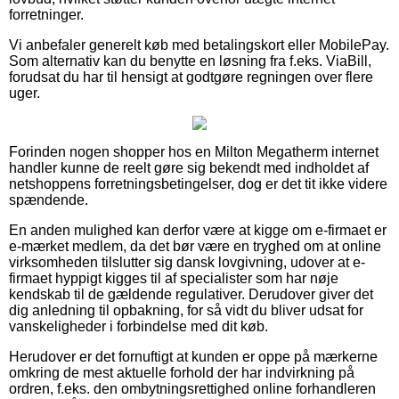
forretninger.
Vi anbefaler generelt køb med betalingskort eller MobilePay.
Som alternativ kan du benytte en løsning fra f.eks. ViaBill,
forudsat du har til hensigt at godtgøre regningen over flere
uger.
Forinden nogen shopper hos en Milton Megatherm internet
handler kunne de reelt gøre sig bekendt med indholdet af
netshoppens forretningsbetingelser, dog er det tit ikke videre
spændende.
En anden mulighed kan derfor være at kigge om e-firmaet er
e-mærket medlem, da det bør være en tryghed om at online
virksomheden tilslutter sig dansk lovgivning, udover at e-
firmaet hyppigt kigges til af specialister som har nøje
kendskab til de gældende regulativer. Derudover giver det
dig anledning til opbakning, for så vidt du bliver udsat for
vanskeligheder i forbindelse med dit køb.
Herudover er det fornuftigt at kunden er oppe på mærkerne
omkring de mest aktuelle forhold der har indvirkning på
ordren, f.eks. den ombytningsrettighed online forhandleren