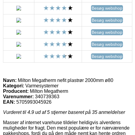
Besøg webshop
Besøg webshop
Besøg webshop
Besøg webshop
Besøg webshop
Navn:
Milton Megatherm nefit plastrør 2000mm ø80
Kategori:
Varmesystemer
Producent:
Milton Megatherm
Varenummer:
340739363
EAN:
5705993045926
Vurderet til
4.9
ud af 5 stjerner baseret på
35
anmeldelser
Masser af internet varehuse tildeler heldigvis alverdens
muligheder for fragt. Den mest populære er for nærværende
pakkeshops, fordi du på den måde nemt kan hente ordren