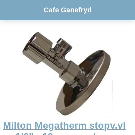
Cafe Ganefryd
Milton Megatherm stopv.vl