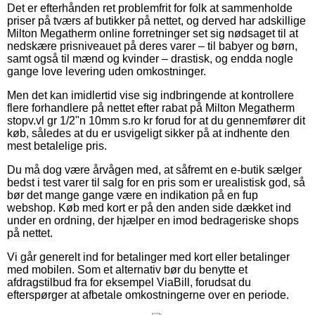
Det er efterhånden ret problemfrit for folk at sammenholde
priser på tværs af butikker på nettet, og derved har adskillige
Milton Megatherm online forretninger set sig nødsaget til at
nedskære prisniveauet på deres varer – til babyer og børn,
samt også til mænd og kvinder – drastisk, og endda nogle
gange love levering uden omkostninger.
Men det kan imidlertid vise sig indbringende at kontrollere
flere forhandlere på nettet efter rabat på Milton Megatherm
stopv.vl gr 1/2"n 10mm s.ro kr forud for at du gennemfører dit
køb, således at du er usvigeligt sikker på at indhente den
mest betalelige pris.
Du må dog være årvågen med, at såfremt en e-butik sælger
bedst i test varer til salg for en pris som er urealistisk god, så
bør det mange gange være en indikation på en fup
webshop. Køb med kort er på den anden side dækket ind
under en ordning, der hjælper en imod bedrageriske shops
på nettet.
Vi går generelt ind for betalinger med kort eller betalinger
med mobilen. Som et alternativ bør du benytte et
afdragstilbud fra for eksempel ViaBill, forudsat du
efterspørger at afbetale omkostningerne over en periode.