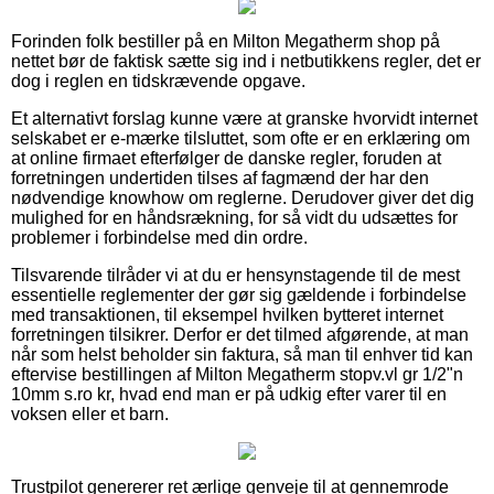
Forinden folk bestiller på en Milton Megatherm shop på
nettet bør de faktisk sætte sig ind i netbutikkens regler, det er
dog i reglen en tidskrævende opgave.
Et alternativt forslag kunne være at granske hvorvidt internet
selskabet er e-mærke tilsluttet, som ofte er en erklæring om
at online firmaet efterfølger de danske regler, foruden at
forretningen undertiden tilses af fagmænd der har den
nødvendige knowhow om reglerne. Derudover giver det dig
mulighed for en håndsrækning, for så vidt du udsættes for
problemer i forbindelse med din ordre.
Tilsvarende tilråder vi at du er hensynstagende til de mest
essentielle reglementer der gør sig gældende i forbindelse
med transaktionen, til eksempel hvilken bytteret internet
forretningen tilsikrer. Derfor er det tilmed afgørende, at man
når som helst beholder sin faktura, så man til enhver tid kan
eftervise bestillingen af Milton Megatherm stopv.vl gr 1/2"n
10mm s.ro kr, hvad end man er på udkig efter varer til en
voksen eller et barn.
Trustpilot genererer ret ærlige genveje til at gennemrode