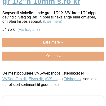
gr 1/2"n 10mm s.ro kr
Stopventil vinkelløbende greb 1/2" X 3/8" krom1/2" nippel
gevind til væg og 3/8" nippel til flexslange eller omløber,
omløber købes separat.
(Læs mere)
54.75
kr.
(Vis fragtpris)
Læs mere »
Køb nu »
De mest populære VVS-webshops i øjeblikket er
VVSproffen.dk
,
Elvvs.dk
,
VVS.dk
og
Frishop.dk
, som alle
har et stort sortiment til gode priser.