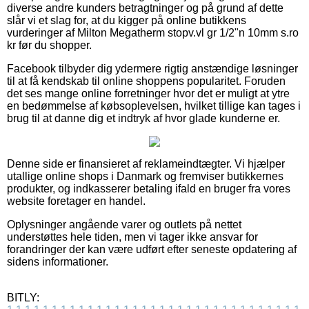
diverse andre kunders betragtninger og på grund af dette
slår vi et slag for, at du kigger på online butikkens
vurderinger af Milton Megatherm stopv.vl gr 1/2"n 10mm s.ro
kr før du shopper.
Facebook tilbyder dig ydermere rigtig anstændige løsninger
til at få kendskab til online shoppens popularitet. Foruden
det ses mange online forretninger hvor det er muligt at ytre
en bedømmelse af købsoplevelsen, hvilket tillige kan tages i
brug til at danne dig et indtryk af hvor glade kunderne er.
Denne side er finansieret af reklameindtægter. Vi hjælper
utallige online shops i Danmark og fremviser butikkernes
produkter, og indkasserer betaling ifald en bruger fra vores
website foretager en handel.
Oplysninger angående varer og outlets på nettet
understøttes hele tiden, men vi tager ikke ansvar for
forandringer der kan være udført efter seneste opdatering af
sidens informationer.
BITLY: