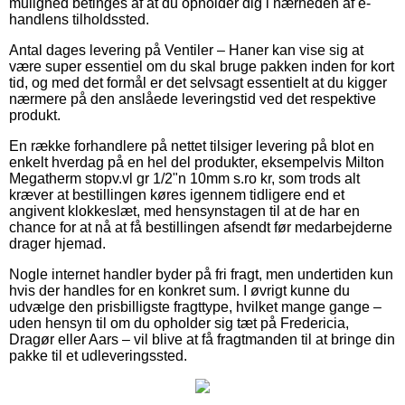
mulighed betinges af at du opholder dig i nærheden af e-
handlens tilholdssted.
Antal dages levering på Ventiler – Haner kan vise sig at
være super essentiel om du skal bruge pakken inden for kort
tid, og med det formål er det selvsagt essentielt at du kigger
nærmere på den anslåede leveringstid ved det respektive
produkt.
En række forhandlere på nettet tilsiger levering på blot en
enkelt hverdag på en hel del produkter, eksempelvis Milton
Megatherm stopv.vl gr 1/2"n 10mm s.ro kr, som trods alt
kræver at bestillingen køres igennem tidligere end et
angivent klokkeslæt, med hensynstagen til at de har en
chance for at nå at få bestillingen afsendt før medarbejderne
drager hjemad.
Nogle internet handler byder på fri fragt, men undertiden kun
hvis der handles for en konkret sum. I øvrigt kunne du
udvælge den prisbilligste fragttype, hvilket mange gange –
uden hensyn til om du opholder sig tæt på Fredericia,
Dragør eller Aars – vil blive at få fragtmanden til at bringe din
pakke til et udleveringssted.