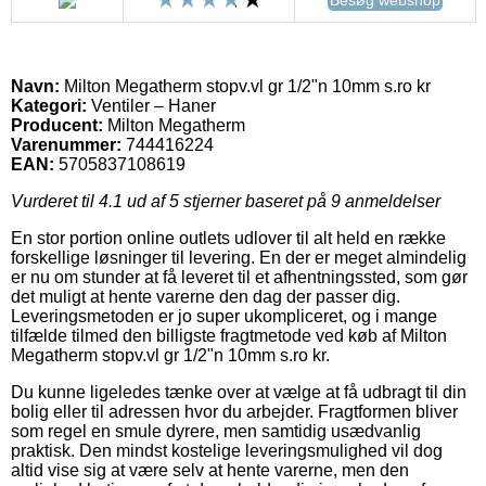
Navn:
Milton Megatherm stopv.vl gr 1/2"n 10mm s.ro kr
Kategori:
Ventiler – Haner
Producent:
Milton Megatherm
Varenummer:
744416224
EAN:
5705837108619
Vurderet til
4.1
ud af 5 stjerner baseret på
9
anmeldelser
En stor portion online outlets udlover til alt held en række
forskellige løsninger til levering. En der er meget almindelig
er nu om stunder at få leveret til et afhentningssted, som gør
det muligt at hente varerne den dag der passer dig.
Leveringsmetoden er jo super ukompliceret, og i mange
tilfælde tilmed den billigste fragtmetode ved køb af Milton
Megatherm stopv.vl gr 1/2"n 10mm s.ro kr.
Du kunne ligeledes tænke over at vælge at få udbragt til din
bolig eller til adressen hvor du arbejder. Fragtformen bliver
som regel en smule dyrere, men samtidig usædvanlig
praktisk. Den mindst kostelige leveringsmulighed vil dog
altid vise sig at være selv at hente varerne, men den