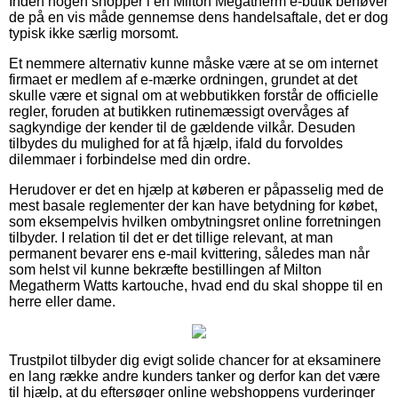
Inden nogen shopper i en Milton Megatherm e-butik behøver
de på en vis måde gennemse dens handelsaftale, det er dog
typisk ikke særlig morsomt.
Et nemmere alternativ kunne måske være at se om internet
firmaet er medlem af e-mærke ordningen, grundet at det
skulle være et signal om at webbutikken forstår de officielle
regler, foruden at butikken rutinemæssigt overvåges af
sagkyndige der kender til de gældende vilkår. Desuden
tilbydes du mulighed for at få hjælp, ifald du forvoldes
dilemmaer i forbindelse med din ordre.
Herudover er det en hjælp at køberen er påpasselig med de
mest basale reglementer der kan have betydning for købet,
som eksempelvis hvilken ombytningsret online forretningen
tilbyder. I relation til det er det tillige relevant, at man
permanent bevarer ens e-mail kvittering, således man når
som helst vil kunne bekræfte bestillingen af Milton
Megatherm Watts kartouche, hvad end du skal shoppe til en
herre eller dame.
Trustpilot tilbyder dig evigt solide chancer for at eksaminere
en lang række andre kunders tanker og derfor kan det være
til hjælp, at du eftersøger online webshoppens vurderinger