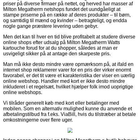
priser på diverse firmaer på nettet, og herved har masser af
Milton Megatherm netshops fundet det uundgåeligt at
stampe priserne på en række af deres produkter – til børn,
og samtidig til mænd og kvinder – betragteligt, og endda
nogle gange præstere levering uden gebyr.
Men det kan til hver en tid blive profitabelt at studere diverse
online shops efter udsalg på Milton Megatherm Watts
kartouche forud for at du shopper, således at man er
usvigeligt sikker på at antage den skarpeste pris.
Man må ikke desto mindre være opmærksom på, at ifald en
internet shop reklamerer varer for en pris der virker enormt
favorabel, er det tit være et karakteristika der viser en uærlig
online webshop. Handler med kort er ikke desto mindre
inkluderet i et regelsæt, hvilket hjælper folk imod uoprigtige
online webshops.
Vi tilråder generelt køb med kort eller betalinger med
mobilen. Som en alternativ mulighed kunne du anvende et
afbetalingstilbud fra f.eks. ViaBill, hvis du tilstræber at betale
omkostningerne over flere uger.