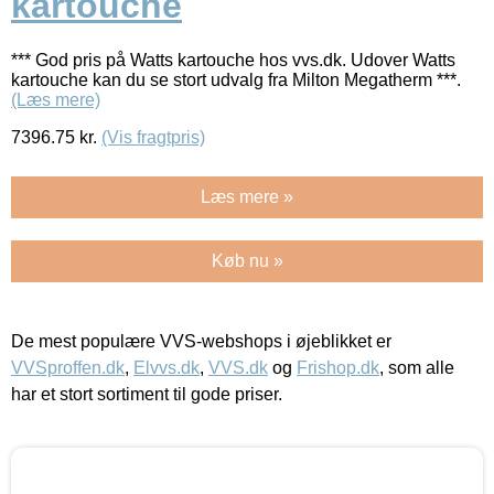
kartouche
*** God pris på Watts kartouche hos vvs.dk. Udover Watts
kartouche kan du se stort udvalg fra Milton Megatherm ***.
(Læs mere)
7396.75
kr.
(Vis fragtpris)
Læs mere »
Køb nu »
De mest populære VVS-webshops i øjeblikket er
VVSproffen.dk
,
Elvvs.dk
,
VVS.dk
og
Frishop.dk
, som alle
har et stort sortiment til gode priser.