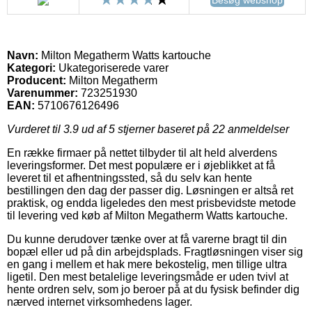
Navn:
Milton Megatherm Watts kartouche
Kategori:
Ukategoriserede varer
Producent:
Milton Megatherm
Varenummer:
723251930
EAN:
5710676126496
Vurderet til
3.9
ud af 5 stjerner baseret på
22
anmeldelser
En række firmaer på nettet tilbyder til alt held alverdens
leveringsformer. Det mest populære er i øjeblikket at få
leveret til et afhentningssted, så du selv kan hente
bestillingen den dag der passer dig. Løsningen er altså ret
praktisk, og endda ligeledes den mest prisbevidste metode
til levering ved køb af Milton Megatherm Watts kartouche.
Du kunne derudover tænke over at få varerne bragt til din
bopæl eller ud på din arbejdsplads. Fragtløsningen viser sig
en gang i mellem et hak mere bekostelig, men tillige ultra
ligetil. Den mest betalelige leveringsmåde er uden tvivl at
hente ordren selv, som jo beroer på at du fysisk befinder dig
nærved internet virksomhedens lager.