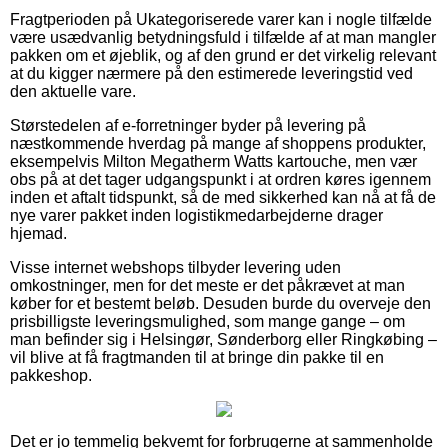
Fragtperioden på Ukategoriserede varer kan i nogle tilfælde
være usædvanlig betydningsfuld i tilfælde af at man mangler
pakken om et øjeblik, og af den grund er det virkelig relevant
at du kigger nærmere på den estimerede leveringstid ved
den aktuelle vare.
Størstedelen af e-forretninger byder på levering på
næstkommende hverdag på mange af shoppens produkter,
eksempelvis Milton Megatherm Watts kartouche, men vær
obs på at det tager udgangspunkt i at ordren køres igennem
inden et aftalt tidspunkt, så de med sikkerhed kan nå at få de
nye varer pakket inden logistikmedarbejderne drager
hjemad.
Visse internet webshops tilbyder levering uden
omkostninger, men for det meste er det påkrævet at man
køber for et bestemt beløb. Desuden burde du overveje den
prisbilligste leveringsmulighed, som mange gange – om
man befinder sig i Helsingør, Sønderborg eller Ringkøbing –
vil blive at få fragtmanden til at bringe din pakke til en
pakkeshop.
Det er jo temmelig bekvemt for forbrugerne at sammenholde