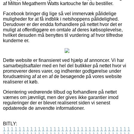
af Milton Megatherm Watts kartouche før du bestiller.
Facebook bringer dig lige så vel immervæk pålidelige
muligheder for at få indblik i netshoppens pålidelighed.
Derudover er der endda forhandlere på nettet hvor det er
muligt at offentliggøre en omtale af deres købsoplevelse,
hvilket desuden må benyttes til vurdering af hvor tilfredse
kunderne er.
Dette website er finansieret ved hjælp af annoncer. Vi har
samarbejdsaftaler med en hel del butikker på nettet hvor vi
promoverer deres varer, og indhenter godtgørelse under
forudsætning af at en af de besøgende på vores website
realiserer et køb.
Orientering vedrørende tilbud og forhandlere på nettet
værnes om jævnligt, men der gives ikke garantier imod
reguleringer der er blevet realiseret siden vi senest
opdaterede de anvendte informationer.
BITLY:
1
1
1
1
1
1
1
1
1
1
1
1
1
1
1
1
1
1
1
1
1
1
1
1
1
1
1
1
1
1
1
1
1