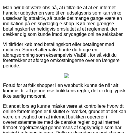
Man bør blot være obs på, at i tilfælde af at en internet
handler udbyder en vare til en udsalgspris som kan virke
usædvanlig attraktiv, så burde det mange gange være en
indikation på en snydagtig e-shop. Køb med gængse
betalingskort er heldigvis omsluttet af et reglement, der
dækker dig som kunde imod snydagtige online selskaber.
Vi tilråder køb med betalingskort eller betalinger med
mobilen. Som et alternativ burde du bruge en
afdragsordning som eksempelvis ViaBill, for så vidt du
foretrækker at afdrage omkostningerne over en længere
periode.
Forud for at folk shopper i en webbutik kunne de når alt
kommer til alt gennemse butikkens regler, det er dog typisk
ikke særlig morsomt.
Et andet forslag kunne måske være at kontrollere hvorvidt
online forretningen er tilsluttet e-mærket, grundet at det kan
være en tryghed om at internet butikken opererer i
overensstemmelse med de danske regler, og at internet
firmaet regelmæssigt gennemses af sagkyndige som har
indsigt i retningslinjerne. Dette er desuden en god chance