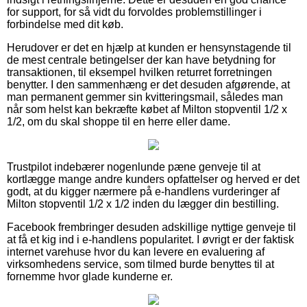
for support, for så vidt du forvoldes problemstillinger i
forbindelse med dit køb.
Herudover er det en hjælp at kunden er hensynstagende til
de mest centrale betingelser der kan have betydning for
transaktionen, til eksempel hvilken returret forretningen
benytter. I den sammenhæng er det desuden afgørende, at
man permanent gemmer sin kvitteringsmail, således man
når som helst kan bekræfte købet af Milton stopventil 1/2 x
1/2, om du skal shoppe til en herre eller dame.
Trustpilot indebærer nogenlunde pæne genveje til at
kortlægge mange andre kunders opfattelser og herved er det
godt, at du kigger nærmere på e-handlens vurderinger af
Milton stopventil 1/2 x 1/2 inden du lægger din bestilling.
Facebook frembringer desuden adskillige nyttige genveje til
at få et kig ind i e-handlens popularitet. I øvrigt er der faktisk
internet varehuse hvor du kan levere en evaluering af
virksomhedens service, som tilmed burde benyttes til at
fornemme hvor glade kunderne er.