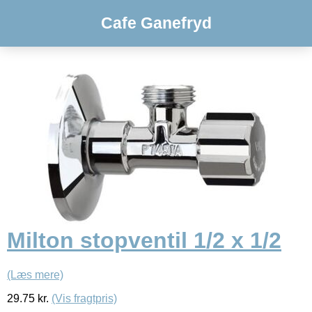
Cafe Ganefryd
Milton stopventil 1/2 x 1/2
(Læs mere)
29.75
kr.
(Vis fragtpris)