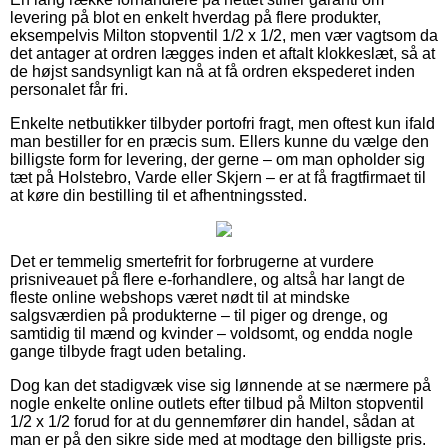
levering på blot en enkelt hverdag på flere produkter,
eksempelvis Milton stopventil 1/2 x 1/2, men vær vagtsom da
det antager at ordren lægges inden et aftalt klokkeslæt, så at
de højst sandsynligt kan nå at få ordren ekspederet inden
personalet får fri.
Enkelte netbutikker tilbyder portofri fragt, men oftest kun ifald
man bestiller for en præcis sum. Ellers kunne du vælge den
billigste form for levering, der gerne – om man opholder sig
tæt på Holstebro, Varde eller Skjern – er at få fragtfirmaet til
at køre din bestilling til et afhentningssted.
Det er temmelig smertefrit for forbrugerne at vurdere
prisniveauet på flere e-forhandlere, og altså har langt de
fleste online webshops været nødt til at mindske
salgsværdien på produkterne – til piger og drenge, og
samtidig til mænd og kvinder – voldsomt, og endda nogle
gange tilbyde fragt uden betaling.
Dog kan det stadigvæk vise sig lønnende at se nærmere på
nogle enkelte online outlets efter tilbud på Milton stopventil
1/2 x 1/2 forud for at du gennemfører din handel, sådan at
man er på den sikre side med at modtage den billigste pris.