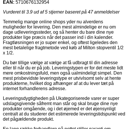
EAN:
5710676132954
Vurderet til
3.9
ud af 5 stjerner baseret på
47
anmeldelser
Temmelig mange online shops yder nu alverdens
muligheder for levering. Den mest almindelige er nu om
dage udleveringssteder, og så henter du bare dine nye
produkter lige præcis når det passer ind i din kalender.
Fragtløsningen er jo super enkel, og oftest ligeledes den
mest betalelige fragtmetode ved køb af Milton stopventil 1/2
x 1/2.
Du bør tillige vælge at vælge at få udbragt til din adresse
eller til når du er på job. Leveringstypen er for det meste lidt
mere omkostningsfuld, men også ualmindeligt simpel. Den
mest prisbevidste leveringstype er utvivlsomt selv at hente
produkterne, hvilket dog afhænger af at du lever tæt på
internet forhandlerens adresse.
Leveringsdygtigheden på Ukategoriserede varer er super
udslagsgivende såfremt man står og skal bruge dine nye
produkter omgående, og i det øjemed er det øjensynligt
centralt at du studerer det estimerede leveringstidspunkt ved
det pågældende produkt.
En lang række forhandlere på nettet stiller garanti om