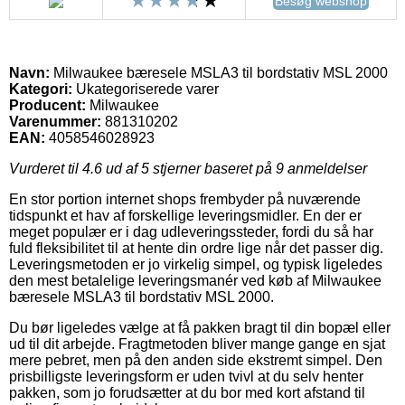
Besøg webshop
Navn:
Milwaukee bæresele MSLA3 til bordstativ MSL 2000
Kategori:
Ukategoriserede varer
Producent:
Milwaukee
Varenummer:
881310202
EAN:
4058546028923
Vurderet til
4.6
ud af 5 stjerner baseret på
9
anmeldelser
En stor portion internet shops frembyder på nuværende
tidspunkt et hav af forskellige leveringsmidler. En der er
meget populær er i dag udleveringssteder, fordi du så har
fuld fleksibilitet til at hente din ordre lige når det passer dig.
Leveringsmetoden er jo virkelig simpel, og typisk ligeledes
den mest betalelige leveringsmanér ved køb af Milwaukee
bæresele MSLA3 til bordstativ MSL 2000.
Du bør ligeledes vælge at få pakken bragt til din bopæl eller
ud til dit arbejde. Fragtmetoden bliver mange gange en sjat
mere pebret, men på den anden side ekstremt simpel. Den
prisbilligste leveringsform er uden tvivl at du selv henter
pakken, som jo forudsætter at du bor med kort afstand til