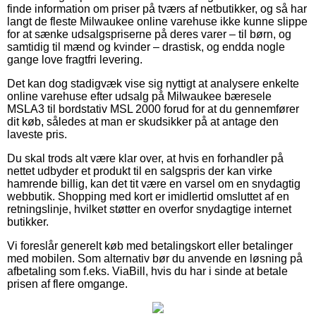
finde information om priser på tværs af netbutikker, og så har
langt de fleste Milwaukee online varehuse ikke kunne slippe
for at sænke udsalgspriserne på deres varer – til børn, og
samtidig til mænd og kvinder – drastisk, og endda nogle
gange love fragtfri levering.
Det kan dog stadigvæk vise sig nyttigt at analysere enkelte
online varehuse efter udsalg på Milwaukee bæresele
MSLA3 til bordstativ MSL 2000 forud for at du gennemfører
dit køb, således at man er skudsikker på at antage den
laveste pris.
Du skal trods alt være klar over, at hvis en forhandler på
nettet udbyder et produkt til en salgspris der kan virke
hamrende billig, kan det tit være en varsel om en snydagtig
webbutik. Shopping med kort er imidlertid omsluttet af en
retningslinje, hvilket støtter en overfor snydagtige internet
butikker.
Vi foreslår generelt køb med betalingskort eller betalinger
med mobilen. Som alternativ bør du anvende en løsning på
afbetaling som f.eks. ViaBill, hvis du har i sinde at betale
prisen af flere omgange.