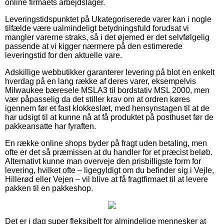
online firmaets arbejdslager.
Leveringstidspunktet på Ukategoriserede varer kan i nogle
tilfælde være ualmindeligt betydningsfuld forudsat vi
mangler varerne straks, så i det øjemed er det selvfølgelig
passende at vi kigger nærmere på den estimerede
leveringstid for den aktuelle vare.
Adskillige webbutikker garanterer levering på blot en enkelt
hverdag på en lang række af deres varer, eksempelvis
Milwaukee bæresele MSLA3 til bordstativ MSL 2000, men
vær påpasselig da det stiller krav om at ordren køres
igennem før et fast klokkeslæt, med hensynstagen til at de
har udsigt til at kunne nå at få produktet på posthuset før de
pakkeansatte har fyraften.
En række online shops byder på fragt uden betaling, men
ofte er det så præmissen at du handler for et præcist beløb.
Alternativt kunne man overveje den prisbilligste form for
levering, hvilket ofte – ligegyldigt om du befinder sig i Vejle,
Hillerød eller Vejen – vil blive at få fragtfirmaet til at levere
pakken til en pakkeshop.
Det er i dag super fleksibelt for almindelige mennesker at