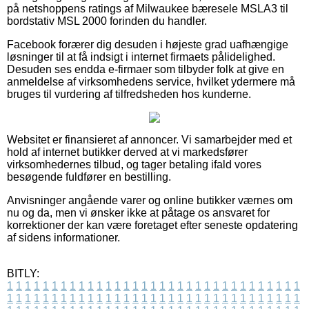
på netshoppens ratings af Milwaukee bæresele MSLA3 til
bordstativ MSL 2000 forinden du handler.
Facebook forærer dig desuden i højeste grad uafhængige
løsninger til at få indsigt i internet firmaets pålidelighed.
Desuden ses endda e-firmaer som tilbyder folk at give en
anmeldelse af virksomhedens service, hvilket ydermere må
bruges til vurdering af tilfredsheden hos kunderne.
Websitet er finansieret af annoncer. Vi samarbejder med et
hold af internet butikker derved at vi markedsfører
virksomhedernes tilbud, og tager betaling ifald vores
besøgende fuldfører en bestilling.
Anvisninger angående varer og online butikker værnes om
nu og da, men vi ønsker ikke at påtage os ansvaret for
korrektioner der kan være foretaget efter seneste opdatering
af sidens informationer.
BITLY:
1
1
1
1
1
1
1
1
1
1
1
1
1
1
1
1
1
1
1
1
1
1
1
1
1
1
1
1
1
1
1
1
1
1
1
1
1
1
1
1
1
1
1
1
1
1
1
1
1
1
1
1
1
1
1
1
1
1
1
1
1
1
1
1
1
1