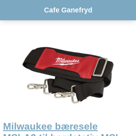
Cafe Ganefryd
Milwaukee bæresele