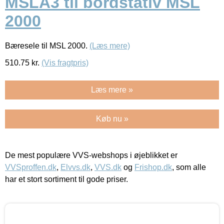
MSLA3 til bordstativ MSL
2000
Bæresele til MSL 2000.
(Læs mere)
510.75
kr.
(Vis fragtpris)
Læs mere »
Køb nu »
De mest populære VVS-webshops i øjeblikket er
VVSproffen.dk
,
Elvvs.dk
,
VVS.dk
og
Frishop.dk
, som alle
har et stort sortiment til gode priser.