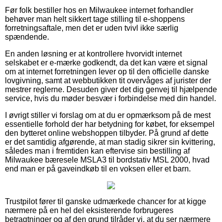
Før folk bestiller hos en Milwaukee internet forhandler
behøver man helt sikkert tage stilling til e-shoppens
forretningsaftale, men det er uden tvivl ikke særlig
spændende.
En anden løsning er at kontrollere hvorvidt internet
selskabet er e-mærke godkendt, da det kan være et signal
om at internet forretningen lever op til den officielle danske
lovgivning, samt at webbutikken tit overvåges af jurister der
mestrer reglerne. Desuden giver det dig genvej til hjælpende
service, hvis du møder besvær i forbindelse med din handel.
I øvrigt stiller vi forslag om at du er opmærksom på de mest
essentielle forhold der har betydning for købet, for eksempel
den bytteret online webshoppen tilbyder. På grund af dette
er det samtidig afgørende, at man stadig sikrer sin kvittering,
således man i fremtiden kan eftervise sin bestilling af
Milwaukee bæresele MSLA3 til bordstativ MSL 2000, hvad
end man er på gaveindkøb til en voksen eller et barn.
Trustpilot fører til ganske udmærkede chancer for at kigge
nærmere på en hel del eksisterende forbrugeres
betragtninger og af den grund tilråder vi, at du ser nærmere