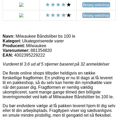
Besøg webshop
Besøg webshop
Navn:
Milwaukee Båndsliber bs 100 le
Kategori:
Ukategoriserede varer
Producent:
Milwaukee
Varenummer:
881354820
EAN:
4002395229222
Vurderet til
3.6
ud af 5 stjerner baseret på
32
anmeldelser
De fleste online shops tilbyder heldigvis en række
forskellige fragtformer. En yndling er nu til dags at få leveret
til en pakkeshop, så du selv kan hente din nyindkøbte vare
når det passer dig. Fragtformen er nemlig vældig
ukompliceret, samt mange gange tilmed den billigste
leveringsmodel ved køb af Milwaukee Båndsliber bs 100 le.
Du bør endvidere vælge at få pakken leveret hjem til dig selv
eller til din arbejdsplads. Fragttypen viser sig sædvanligvis
en smule mindre prisbillig, men til gengæld ret så fleksibel.