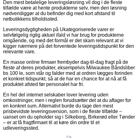
Den mest betalelige leveringsløsning vil dog i de fleste
tilfælde være at hente produkterne selv, men den løsning
nødvendiggør at du befinder dig med kort afstand til
netbutikkens tilholdssted.
Leveringsdygtigheden på Ukategoriserede varer er
selvfølgelig rigtig aktuel ifald vi har brug for produkterne
omgående, og med det formål er det skam relevant at vi
kigger nærmere på det forventede leveringstidspunkt for den
relevante vare.
En masse online firmaer frembyder dag-til-dag fragt på de
fleste af deres produkter, eksempelvis Milwaukee Båndsliber
bs 100 le, som står og falder med at ordren lægges forinden
et konkret tidspunkt, så at de har en chance for at nå at få
produktet afsted før personalet har fri.
En hel del internet selskaber lover levering uden
omkostninger, men i reglen forudsætter det at du aftager for
en konkret sum. Alternativt burde du tage den mest
prisbevidste leveringsversion, som i de fleste tilfælde –
uanset om du opholder sig i Silkeborg, Birkerød eller Tønder
– er at få fragtfirmaet til at køre din ordre til et
udleveringssted.