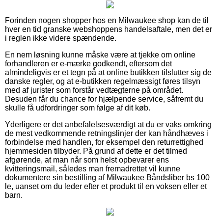
Forinden nogen shopper hos en Milwaukee shop kan de til
hver en tid granske webshoppens handelsaftale, men det er
i reglen ikke videre spændende.
En nem løsning kunne måske være at tjekke om online
forhandleren er e-mærke godkendt, eftersom det
almindeligvis er et tegn på at online butikken tilslutter sig de
danske regler, og at e-butikken regelmæssigt føres tilsyn
med af jurister som forstår vedtægterne på området.
Desuden får du chance for hjælpende service, såfremt du
skulle få udfordringer som følge af dit køb.
Yderligere er det anbefalelsesværdigt at du er vaks omkring
de mest vedkommende retningslinjer der kan håndhæves i
forbindelse med handlen, for eksempel den returrettighed
hjemmesiden tilbyder. På grund af dette er det tilmed
afgørende, at man når som helst opbevarer ens
kvitteringsmail, således man fremadrettet vil kunne
dokumentere sin bestilling af Milwaukee Båndsliber bs 100
le, uanset om du leder efter et produkt til en voksen eller et
barn.