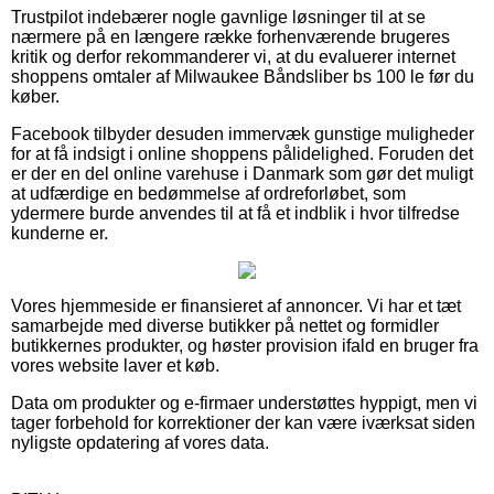
Trustpilot indebærer nogle gavnlige løsninger til at se
nærmere på en længere række forhenværende brugeres
kritik og derfor rekommanderer vi, at du evaluerer internet
shoppens omtaler af Milwaukee Båndsliber bs 100 le før du
køber.
Facebook tilbyder desuden immervæk gunstige muligheder
for at få indsigt i online shoppens pålidelighed. Foruden det
er der en del online varehuse i Danmark som gør det muligt
at udfærdige en bedømmelse af ordreforløbet, som
ydermere burde anvendes til at få et indblik i hvor tilfredse
kunderne er.
Vores hjemmeside er finansieret af annoncer. Vi har et tæt
samarbejde med diverse butikker på nettet og formidler
butikkernes produkter, og høster provision ifald en bruger fra
vores website laver et køb.
Data om produkter og e-firmaer understøttes hyppigt, men vi
tager forbehold for korrektioner der kan være iværksat siden
nyligste opdatering af vores data.