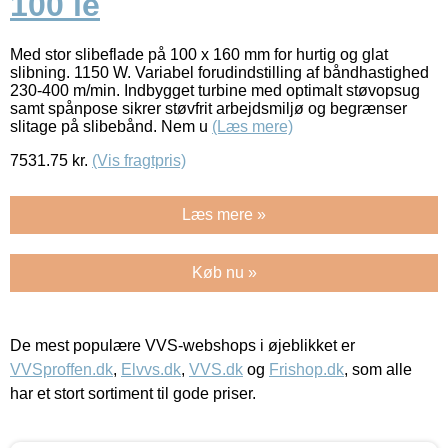
100 le
Med stor slibeflade på 100 x 160 mm for hurtig og glat
slibning. 1150 W. Variabel forudindstilling af båndhastighed
230-400 m/min. Indbygget turbine med optimalt støvopsug
samt spånpose sikrer støvfrit arbejdsmiljø og begrænser
slitage på slibebånd. Nem u
(Læs mere)
7531.75
kr.
(Vis fragtpris)
Læs mere »
Køb nu »
De mest populære VVS-webshops i øjeblikket er
VVSproffen.dk
,
Elvvs.dk
,
VVS.dk
og
Frishop.dk
, som alle
har et stort sortiment til gode priser.