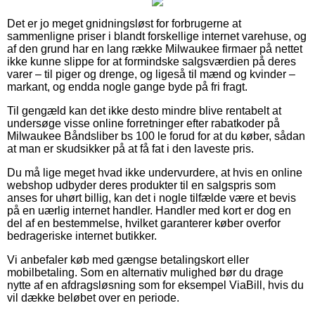
Det er jo meget gnidningsløst for forbrugerne at
sammenligne priser i blandt forskellige internet varehuse, og
af den grund har en lang række Milwaukee firmaer på nettet
ikke kunne slippe for at formindske salgsværdien på deres
varer – til piger og drenge, og ligeså til mænd og kvinder –
markant, og endda nogle gange byde på fri fragt.
Til gengæld kan det ikke desto mindre blive rentabelt at
undersøge visse online forretninger efter rabatkoder på
Milwaukee Båndsliber bs 100 le forud for at du køber, sådan
at man er skudsikker på at få fat i den laveste pris.
Du må lige meget hvad ikke undervurdere, at hvis en online
webshop udbyder deres produkter til en salgspris som
anses for uhørt billig, kan det i nogle tilfælde være et bevis
på en uærlig internet handler. Handler med kort er dog en
del af en bestemmelse, hvilket garanterer køber overfor
bedrageriske internet butikker.
Vi anbefaler køb med gængse betalingskort eller
mobilbetaling. Som en alternativ mulighed bør du drage
nytte af en afdragsløsning som for eksempel ViaBill, hvis du
vil dække beløbet over en periode.