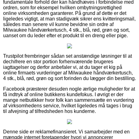
fundamentale forhold der kan håndhæves i forbindelse med
ordren, som for eksempel hvilken ombytningsrettighed
online virksomheden garanterer. På grund af dette er det
ligeledes vigtigt, at man stadigvæk sikrer ens kvitteringsmail,
således man senere vil kunne bevidne sin ordre af
Milwaukee håndværkertusch, 4 stk., blå, rød, grøn og sort,
uanset om du leder efter et produkt til en dreng eller pige.
Trustpilot frembringer sådan set anstændige løsninger til at
dechifrere en stor portion forhenværende brugeres
iagttagelser og derfor anbefaler vi, at du tager et kig på
online firmaets vurderinger af Milwaukee håndværkertusch,
4 stk., blå, rød, grøn og sort forinden du lægger din bestilling.
Facebook præsterer desuden nogle ærlige muligheder for at
få indtryk af online butikkens kundefokus. I øvrigt er der
mange netbutikker hvor folk kan sammensætte en vurdering
af virksomhedens service, hvilket ligeledes må tages i brug
til afvejning af tilfredsheden hos kunderne.
Denne side er reklamefinansieret. Vi samarbejder med en
mængde internet foretagender hvori vi annoncerer