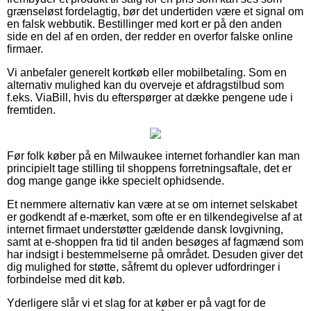
grænseløst fordelagtig, bør det undertiden være et signal om
en falsk webbutik. Bestillinger med kort er på den anden
side en del af en orden, der redder en overfor falske online
firmaer.
Vi anbefaler generelt kortkøb eller mobilbetaling. Som en
alternativ mulighed kan du overveje et afdragstilbud som
f.eks. ViaBill, hvis du efterspørger at dække pengene ude i
fremtiden.
Før folk køber på en Milwaukee internet forhandler kan man
principielt tage stilling til shoppens forretningsaftale, det er
dog mange gange ikke specielt ophidsende.
Et nemmere alternativ kan være at se om internet selskabet
er godkendt af e-mærket, som ofte er en tilkendegivelse af at
internet firmaet understøtter gældende dansk lovgivning,
samt at e-shoppen fra tid til anden besøges af fagmænd som
har indsigt i bestemmelserne på området. Desuden giver det
dig mulighed for støtte, såfremt du oplever udfordringer i
forbindelse med dit køb.
Yderligere slår vi et slag for at køber er på vagt for de