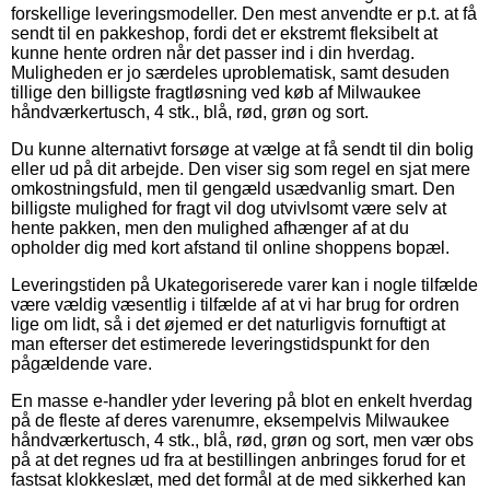
forskellige leveringsmodeller. Den mest anvendte er p.t. at få
sendt til en pakkeshop, fordi det er ekstremt fleksibelt at
kunne hente ordren når det passer ind i din hverdag.
Muligheden er jo særdeles uproblematisk, samt desuden
tillige den billigste fragtløsning ved køb af Milwaukee
håndværkertusch, 4 stk., blå, rød, grøn og sort.
Du kunne alternativt forsøge at vælge at få sendt til din bolig
eller ud på dit arbejde. Den viser sig som regel en sjat mere
omkostningsfuld, men til gengæld usædvanlig smart. Den
billigste mulighed for fragt vil dog utvivlsomt være selv at
hente pakken, men den mulighed afhænger af at du
opholder dig med kort afstand til online shoppens bopæl.
Leveringstiden på Ukategoriserede varer kan i nogle tilfælde
være vældig væsentlig i tilfælde af at vi har brug for ordren
lige om lidt, så i det øjemed er det naturligvis fornuftigt at
man efterser det estimerede leveringstidspunkt for den
pågældende vare.
En masse e-handler yder levering på blot en enkelt hverdag
på de fleste af deres varenumre, eksempelvis Milwaukee
håndværkertusch, 4 stk., blå, rød, grøn og sort, men vær obs
på at det regnes ud fra at bestillingen anbringes forud for et
fastsat klokkeslæt, med det formål at de med sikkerhed kan