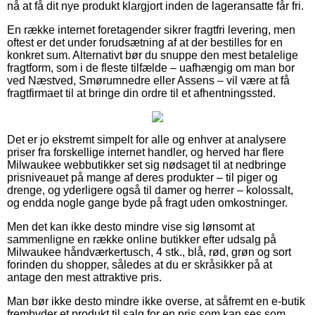
nå at få dit nye produkt klargjort inden de lageransatte får fri.
En række internet foretagender sikrer fragtfri levering, men
oftest er det under forudsætning af at der bestilles for en
konkret sum. Alternativt bør du snuppe den mest betalelige
fragtform, som i de fleste tilfælde – uafhængig om man bor
ved Næstved, Smørumnedre eller Assens – vil være at få
fragtfirmaet til at bringe din ordre til et afhentningssted.
Det er jo ekstremt simpelt for alle og enhver at analysere
priser fra forskellige internet handler, og herved har flere
Milwaukee webbutikker set sig nødsaget til at nedbringe
prisniveauet på mange af deres produkter – til piger og
drenge, og yderligere også til damer og herrer – kolossalt,
og endda nogle gange byde på fragt uden omkostninger.
Men det kan ikke desto mindre vise sig lønsomt at
sammenligne en række online butikker efter udsalg på
Milwaukee håndværkertusch, 4 stk., blå, rød, grøn og sort
forinden du shopper, således at du er skråsikker på at
antage den mest attraktive pris.
Man bør ikke desto mindre ikke overse, at såfremt en e-butik
frembyder et produkt til salg for en pris som kan ses som