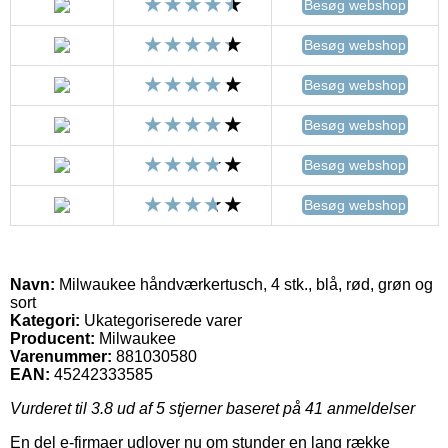
Besøg webshop
Besøg webshop
Besøg webshop
Besøg webshop
Besøg webshop
Besøg webshop
Navn:
Milwaukee håndværkertusch, 4 stk., blå, rød, grøn og
sort
Kategori:
Ukategoriserede varer
Producent:
Milwaukee
Varenummer:
881030580
EAN:
45242333585
Vurderet til
3.8
ud af 5 stjerner baseret på
41
anmeldelser
En del e-firmaer udlover nu om stunder en lang række