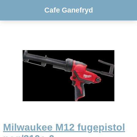
Cafe Ganefryd
Milwaukee M12 fugepistol