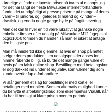
dødelige at finde de laveste priser på tværs af e-shops, og
for det har langt de fleste Milwaukee internet forhandlere
fundet det uundgåeligt at presse priserne på mange af deres
varer – til juniorer, og ligeledes til mænd og kvinder –
drastisk, og endda nogle gange byde på fragtfri levering.
Men det kan til hver en tid være lukrativt at granske nogle
enkelte e-firmaer efter udsalg på Milwaukee M12 fugepistol
pcg/310c-0 forinden du handler, så man er sikret at antage
den billigste pris.
Man må imidlertid ikke glemme, at hvis en shop på nettet
sælger deres produkter til en udsalgspris der anses for
himmelråbende billig, så burde det mange gange være et
bevis på en falsk online shop. Bestillinger med betalingskort
er dog dækket ind under et regulativ, som værner dig som
kunde overfor fup e-forhandlere.
Vi slår generelt et slag for bestillinger med kort eller
betalinger med mobilen. Som en alternativ mulighed kunne
du benytte et afbetalingstilbud som eksempelvis ViaBill, når
du har til hensigt at klare prisen over en periode.