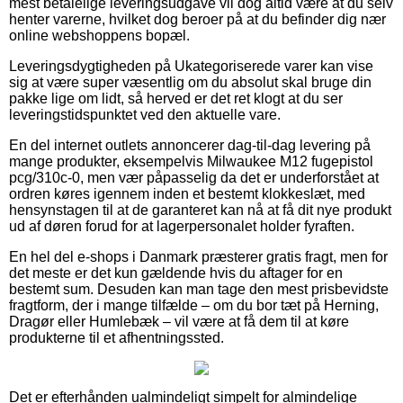
mest betalelige leveringsudgave vil dog altid være at du selv
henter varerne, hvilket dog beroer på at du befinder dig nær
online webshoppens bopæl.
Leveringsdygtigheden på Ukategoriserede varer kan vise
sig at være super væsentlig om du absolut skal bruge din
pakke lige om lidt, så herved er det ret klogt at du ser
leveringstidspunktet ved den aktuelle vare.
En del internet outlets annoncerer dag-til-dag levering på
mange produkter, eksempelvis Milwaukee M12 fugepistol
pcg/310c-0, men vær påpasselig da det er underforstået at
ordren køres igennem inden et bestemt klokkeslæt, med
hensynstagen til at de garanteret kan nå at få dit nye produkt
ud af døren forud for at lagerpersonalet holder fyraften.
En hel del e-shops i Danmark præsterer gratis fragt, men for
det meste er det kun gældende hvis du aftager for en
bestemt sum. Desuden kan man tage den mest prisbevidste
fragtform, der i mange tilfælde – om du bor tæt på Herning,
Dragør eller Humlebæk – vil være at få dem til at køre
produkterne til et afhentningssted.
Det er efterhånden ualmindeligt simpelt for almindelige