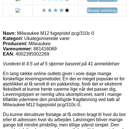
Besøg webshop
Navn:
Milwaukee M12 fugepistol pcg/310c-0
Kategori:
Ukategoriserede varer
Producent:
Milwaukee
Varenummer:
881416069
EAN:
4002395002269
Vurderet til
4.5
ud af 5 stjerner baseret på
41
anmeldelser
En lang række online outlets giver i vore dage mange
forskellige leveringsmetoder. En der er meget populær er for
øjeblikket at få sendt til en pakkeshop, fordi det er ekstremt
fleksibelt at kunne hente varerne lige når det passer dig.
Leveringstypen er nemlig ultra ukompliceret, samt i mange
tilfælde ydermere den prisbilligste fragtløsning ved køb af
Milwaukee M12 fugepistol pcg/310c-0.
Du kunne derudover forsøge at få ordren bragt til hvor du bor
eller til adressen hvor du arbejder. Løsningen bliver mange
gange lidt mindre prisbillig, men tillige yderst simpel. Den