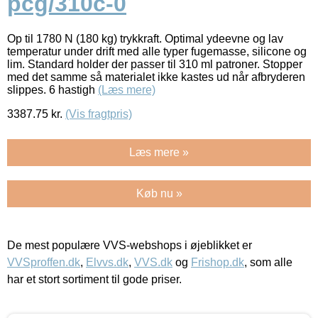
pcg/310c-0
Op til 1780 N (180 kg) trykkraft. Optimal ydeevne og lav
temperatur under drift med alle typer fugemasse, silicone og
lim. Standard holder der passer til 310 ml patroner. Stopper
med det samme så materialet ikke kastes ud når afbryderen
slippes. 6 hastigh
(Læs mere)
3387.75
kr.
(Vis fragtpris)
Læs mere »
Køb nu »
De mest populære VVS-webshops i øjeblikket er
VVSproffen.dk
,
Elvvs.dk
,
VVS.dk
og
Frishop.dk
, som alle
har et stort sortiment til gode priser.