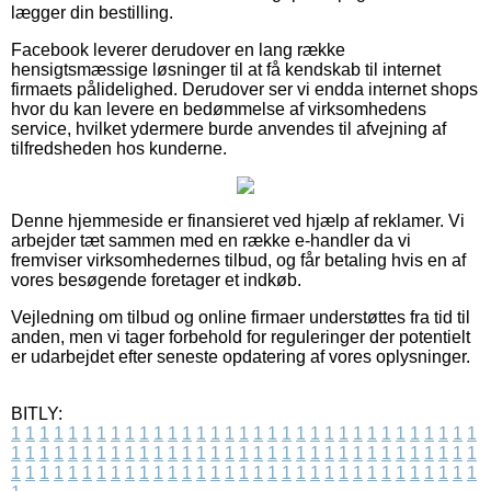
lægger din bestilling.
Facebook leverer derudover en lang række
hensigtsmæssige løsninger til at få kendskab til internet
firmaets pålidelighed. Derudover ser vi endda internet shops
hvor du kan levere en bedømmelse af virksomhedens
service, hvilket ydermere burde anvendes til afvejning af
tilfredsheden hos kunderne.
Denne hjemmeside er finansieret ved hjælp af reklamer. Vi
arbejder tæt sammen med en række e-handler da vi
fremviser virksomhedernes tilbud, og får betaling hvis en af
vores besøgende foretager et indkøb.
Vejledning om tilbud og online firmaer understøttes fra tid til
anden, men vi tager forbehold for reguleringer der potentielt
er udarbejdet efter seneste opdatering af vores oplysninger.
BITLY:
1
1
1
1
1
1
1
1
1
1
1
1
1
1
1
1
1
1
1
1
1
1
1
1
1
1
1
1
1
1
1
1
1
1
1
1
1
1
1
1
1
1
1
1
1
1
1
1
1
1
1
1
1
1
1
1
1
1
1
1
1
1
1
1
1
1
1
1
1
1
1
1
1
1
1
1
1
1
1
1
1
1
1
1
1
1
1
1
1
1
1
1
1
1
1
1
1
1
1