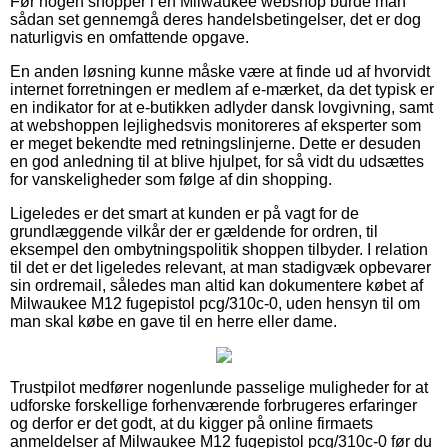
Før nogen shopper i en Milwaukee webshop burde man
sådan set gennemgå deres handelsbetingelser, det er dog
naturligvis en omfattende opgave.
En anden løsning kunne måske være at finde ud af hvorvidt
internet forretningen er medlem af e-mærket, da det typisk er
en indikator for at e-butikken adlyder dansk lovgivning, samt
at webshoppen lejlighedsvis monitoreres af eksperter som
er meget bekendte med retningslinjerne. Dette er desuden
en god anledning til at blive hjulpet, for så vidt du udsættes
for vanskeligheder som følge af din shopping.
Ligeledes er det smart at kunden er på vagt for de
grundlæggende vilkår der er gældende for ordren, til
eksempel den ombytningspolitik shoppen tilbyder. I relation
til det er det ligeledes relevant, at man stadigvæk opbevarer
sin ordremail, således man altid kan dokumentere købet af
Milwaukee M12 fugepistol pcg/310c-0, uden hensyn til om
man skal købe en gave til en herre eller dame.
Trustpilot medfører nogenlunde passelige muligheder for at
udforske forskellige forhenværende forbrugeres erfaringer
og derfor er det godt, at du kigger på online firmaets
anmeldelser af Milwaukee M12 fugepistol pcg/310c-0 før du