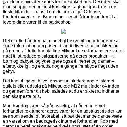
gældende hvis der købes for en konkret pris. Desuden skal
man snuppe den mindst kostelige fragtmulighed, der i de
fleste tilfælde – uanset om du bor tæt på Odense,
Frederiksværk eller Bramming – er at få fragtmanden til at
levere dine varer til en pakkeshop.
Det er efterhånden ualmindeligt bekvemt for forbrugerne at
søge information om priser i blandt diverse netbutikker, og
på grund af dette har utallige Milwaukee e-forhandlere været
nødt til at reducere salgspriserne på deres produkter – til
børn og babyer, og yderligere også til herrer og damer –
eftertrykkeligt, og endda nogle gange frembyde fragt uden
gebyr.
Det kan alligevel blive lønsomt at studere nogle internet
outlets efter udsalg på Milwaukee M12 multilader c4 inden
du gennemfører dit køb, således at du er sikret at indhente
den skarpeste pris.
Man bør dog være så påpasselig, at når en internet
forhandler reklamerer deres varer for en udsalgspris der kan
ses som uendeligt favorabel, så bør det mange gange være
en varsel om en bedragerisk internet forhandler. Køb med
gængse betalingskort er heldigvis omsluttet af en orden,