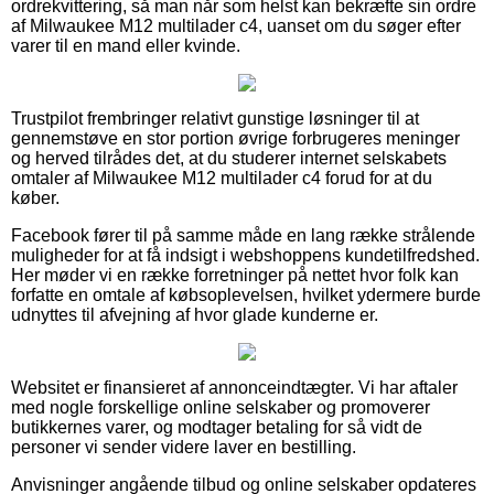
ordrekvittering, så man når som helst kan bekræfte sin ordre
af Milwaukee M12 multilader c4, uanset om du søger efter
varer til en mand eller kvinde.
Trustpilot frembringer relativt gunstige løsninger til at
gennemstøve en stor portion øvrige forbrugeres meninger
og herved tilrådes det, at du studerer internet selskabets
omtaler af Milwaukee M12 multilader c4 forud for at du
køber.
Facebook fører til på samme måde en lang række strålende
muligheder for at få indsigt i webshoppens kundetilfredshed.
Her møder vi en række forretninger på nettet hvor folk kan
forfatte en omtale af købsoplevelsen, hvilket ydermere burde
udnyttes til afvejning af hvor glade kunderne er.
Websitet er finansieret af annonceindtægter. Vi har aftaler
med nogle forskellige online selskaber og promoverer
butikkernes varer, og modtager betaling for så vidt de
personer vi sender videre laver en bestilling.
Anvisninger angående tilbud og online selskaber opdateres