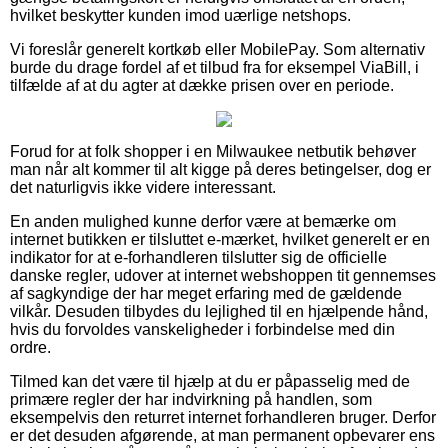
hvilket beskytter kunden imod uærlige netshops.
Vi foreslår generelt kortkøb eller MobilePay. Som alternativ
burde du drage fordel af et tilbud fra for eksempel ViaBill, i
tilfælde af at du agter at dække prisen over en periode.
Forud for at folk shopper i en Milwaukee netbutik behøver
man når alt kommer til alt kigge på deres betingelser, dog er
det naturligvis ikke videre interessant.
En anden mulighed kunne derfor være at bemærke om
internet butikken er tilsluttet e-mærket, hvilket generelt er en
indikator for at e-forhandleren tilslutter sig de officielle
danske regler, udover at internet webshoppen tit gennemses
af sagkyndige der har meget erfaring med de gældende
vilkår. Desuden tilbydes du lejlighed til en hjælpende hånd,
hvis du forvoldes vanskeligheder i forbindelse med din
ordre.
Tilmed kan det være til hjælp at du er påpasselig med de
primære regler der har indvirkning på handlen, som
eksempelvis den returret internet forhandleren bruger. Derfor
er det desuden afgørende, at man permanent opbevarer ens