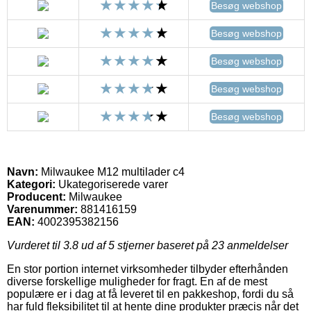
Besøg webshop
Besøg webshop
Besøg webshop
Besøg webshop
Besøg webshop
Navn:
Milwaukee M12 multilader c4
Kategori:
Ukategoriserede varer
Producent:
Milwaukee
Varenummer:
881416159
EAN:
4002395382156
Vurderet til
3.8
ud af 5 stjerner baseret på
23
anmeldelser
En stor portion internet virksomheder tilbyder efterhånden
diverse forskellige muligheder for fragt. En af de mest
populære er i dag at få leveret til en pakkeshop, fordi du så
har fuld fleksibilitet til at hente dine produkter præcis når det