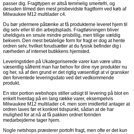
passer dig. Fragttypen er altså temmelig smertefri, og
desuden tilmed den mest prisbevidste fragtform ved køb af
Milwaukee M12 multilader c4.
Du bør ydermere påtænke at få produkterne leveret hjem til
dig selv eller til din arbejdsplads. Fragtløsningen bliver
uheldigvis en smule mindre prisbillig, men tillige vældig
bekvem. Den mest betalelige form for fragt er dog at hente
ordren selv, hvilket forudsætter at du fysisk befinder dig i
nærheden af internet butikkens hjemsted.
Leveringstiden på Ukategoriserede varer kan være ultra
væsentlig såfremt man har behov for dine nye produkter nu
og her, så af den grund er det rigtig væsentligt at vi gransker
den forventede leveringsdato ved det vedkommende
produkt.
En stor portion webshops stiller udsigt til levering på blot en
enkelt hverdag på en lang række varer, eksempelvis
Milwaukee M12 multilader c4, men som imidlertid antager at
ordren laves før et konkret tidspunkt, sådan at de har
mulighed for at nå at få pakken ordnet forinden
medarbejderne tager hjem.
Nogle netshops præsterer portofri fragt, men ofte er det kun