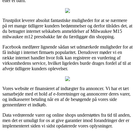
eller et barn.
Trustpilot leverer absolut fantastiske muligheder for at se nærmere
på ret mange tidligere kunders bedømmelser og derfor tilrådes det, at
du betragter internet selskabets anmeldelser af Milwaukee M15
milwaukee m12 pressbakke før du færdiggør din shopping.
Facebook medfører lignende sådan set udmærkede muligheder for at
få indsigt i internet firmaets popularitet. Derudover møder vi en
række internet handler hvor folk kan registrere en vurdering af
virksomhedens service, hvilket ligeledes burde drages fordel af til at
afveje tidligere kunders oplevelser.
Vores website er finansieret af indtægter fra annoncer. Vi har et tæt
samarbejde med et hold af e-forretninger og annoncerer deres varer,
og indkasserer betaling når en af de besøgende på vores side
gennemfører et indkøb.
Data vedrørende varer og online shops understøttes fra tid til anden,
men det er umuligt for os at give garantier imod forandringer der er
implementeret siden vi sidst opdaterede vores oplysninger.