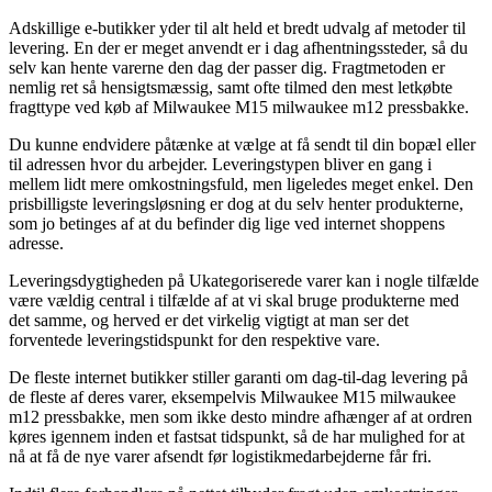
Adskillige e-butikker yder til alt held et bredt udvalg af metoder til
levering. En der er meget anvendt er i dag afhentningssteder, så du
selv kan hente varerne den dag der passer dig. Fragtmetoden er
nemlig ret så hensigtsmæssig, samt ofte tilmed den mest letkøbte
fragttype ved køb af Milwaukee M15 milwaukee m12 pressbakke.
Du kunne endvidere påtænke at vælge at få sendt til din bopæl eller
til adressen hvor du arbejder. Leveringstypen bliver en gang i
mellem lidt mere omkostningsfuld, men ligeledes meget enkel. Den
prisbilligste leveringsløsning er dog at du selv henter produkterne,
som jo betinges af at du befinder dig lige ved internet shoppens
adresse.
Leveringsdygtigheden på Ukategoriserede varer kan i nogle tilfælde
være vældig central i tilfælde af at vi skal bruge produkterne med
det samme, og herved er det virkelig vigtigt at man ser det
forventede leveringstidspunkt for den respektive vare.
De fleste internet butikker stiller garanti om dag-til-dag levering på
de fleste af deres varer, eksempelvis Milwaukee M15 milwaukee
m12 pressbakke, men som ikke desto mindre afhænger af at ordren
køres igennem inden et fastsat tidspunkt, så de har mulighed for at
nå at få de nye varer afsendt før logistikmedarbejderne får fri.