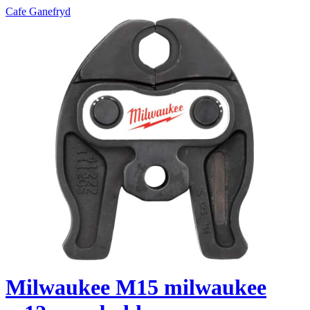
Cafe Ganefryd
Milwaukee M15 milwaukee