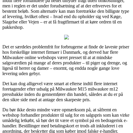
Indtil flere forhandlere på nettet tilbyder fragt uden omkostninger,
men i reglen er det under forudsætning af at der erhverves for et
bestemt beløb. Som alternativ kan man foretrække den billigste type
af levering, hvilket oftest – hvad end du opholder sig ved Køge,
Slagelse eller Vejen – er at få fragtfirmaet til at køre ordren til en
pakkeshop.
Det er særdeles problemfrit for forbrugerne at finde de laveste priser
hos forskellige internet firmaer i Danmark, og derved har flere
Milwaukee online webshops været presset til at at mindske
salgsværdien på mange af deres produkter – til piger og drenge, og
ligeså til herrer og damer – enormt, og endda nogle gange love
levering uden gebyr.
Det kan dog alligevel være smart at efterse indtil flere internet
foretagender efter udsalg på Milwaukee M15 milwaukee m12
pressbakke inden du gennemfører din handel, således at du er på
den sikre side med at antage den skarpeste pris.
Du bør ikke desto mindre være opmærksom på, at såfremt en
webshop forhandler produkter til salg for en salgspris som kan virke
umådelig letkøbt, så bør det tit være et symbol på en bedragerisk e-
handler. Bestillinger med betalingskort er trods alt inkluderet i en
anordning, der beskytter dig som køber imod falske e-handler.