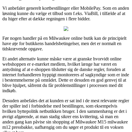
Vi anbefaler generelt kortbestillinger eller MobilePay. Som en anden
løsning kunne du vælge et tilbud som f.eks. ViaBill, i tilfælde af at
du higer efter at dække regningen i flere bidder.
Før nogen handler på en Milwaukee online butik kan de principielt
have øje for butikkens handelsbetingelser, men det er normalt en
tidskrævende opgave.
Et andet alternativ kunne måske være at granske hvorvidt online
webshoppen er e-mærket medlem, hvilket længe har været en
antydning af at e-shoppen tilslutter sig de danske regler, foruden at
internet forhandleren hyppigt monitoreres af sagkyndige som er inde
i bestemmelserne på området. Dette er desuden en god genvej til at
blive hjulpet, såfremt du får problemstillinger i processen med dit
indkøb.
Desuden anbefales det at kunden er sat ind i de mest relevante regler
der spiller ind i forbindelse med bestillingen, som eksempelvis
hvilken byttepolitik netbutikken bruger. I den sammenhæng er det i
øvrigt afgørende, at man stadig sikrer ens kvittering, så man en
anden gang kan påvise sin shopping af Milwaukee M15 milwaukee
m12 pressbakke, uafhængig om du søger et produkt til en voksen