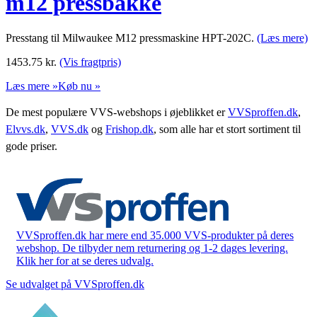
m12 pressbakke
Presstang til Milwaukee M12 pressmaskine HPT-202C.
(Læs mere)
1453.75
kr.
(Vis fragtpris)
Læs mere »
Køb nu »
De mest populære VVS-webshops i øjeblikket er
VVSproffen.dk
,
Elvvs.dk
,
VVS.dk
og
Frishop.dk
, som alle har et stort sortiment til
gode priser.
VVSproffen.dk har mere end 35.000 VVS-produkter på deres
webshop. De tilbyder nem returnering og 1-2 dages levering.
Klik her for at se deres udvalg.
Se udvalget på VVSproffen.dk