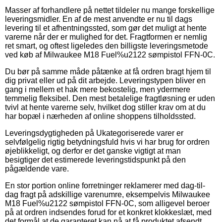
Masser af forhandlere på nettet tildeler nu mange forskellige
leveringsmidler. En af de mest anvendte er nu til dags
levering til et afhentningssted, som gør det muligt at hente
varerne når der er mulighed for det. Fragtformen er nemlig
ret smart, og oftest ligeledes den billigste leveringsmetode
ved køb af Milwaukee M18 Fuel%u2122 sømpistol FFN-0C.
Du bør på samme måde påtænke at få ordren bragt hjem til
dig privat eller ud på dit arbejde. Leveringstypen bliver en
gang i mellem et hak mere bekostelig, men ydermere
temmelig fleksibel. Den mest betalelige fragtløsning er uden
tvivl at hente varerne selv, hvilket dog stiller krav om at du
har bopæl i nærheden af online shoppens tilholdssted.
Leveringsdygtigheden på Ukategoriserede varer er
selvfølgelig rigtig betydningsfuld hvis vi har brug for ordren
øjeblikkeligt, og derfor er det ganske vigtigt at man
besigtiger det estimerede leveringstidspunkt på den
pågældende vare.
En stor portion online forretninger reklamerer med dag-til-
dag fragt på adskillige varenumre, eksempelvis Milwaukee
M18 Fuel%u2122 sømpistol FFN-0C, som alligevel beroer
på at ordren indsendes forud for et konkret klokkeslæt, med
det formål at de garanteret kan nå at få produktet afsendt