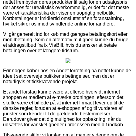
nettet frembyder deres produkter til salg for en udsalgspris
der anses for urealistisk overkommelig, er det for det meste
være et karakteristika der viser en uoprigtig netbutik.
Kortbetalinger er imidlertid omsluttet af en foranstaltning,
hvilket sikrer os imod svindlende online forhandlere.
Vi går generelt ind for køb med gængse betalingskort eller
mobilbetaling. Som en alternativ mulighed kunne du bruge
et afdragstilbud fra fx ViaBill, hvis du ønsker at betale
betalingen over et længere tidsrum.
Før nogen køber hos en Andet forretning på nettet kunne de
ideelt set overveje butikkens betingelser, men det er
naturligvis et tidskrævende projekt.
Et andet forslag kunne være at efterse hvorvidt internet
shoppen er medlem af e-mærke ordningen, eftersom det
skulle være et billede på at internet firmaet lever op til de
danske regler, foruden at e-shoppen af og til vurderes af
jurister som kender til de gældende bestemmelser.
Derudover giver det dig mulighed for opbakning, når du
udsættes for vanskeligheder i processen med dit indkøb.
Tilsvarende stiller vi forslag om at man er vidende om de