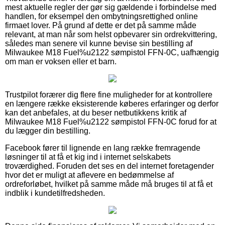
mest aktuelle regler der gør sig gældende i forbindelse med
handlen, for eksempel den ombytningsrettighed online
firmaet lover. På grund af dette er det på samme måde
relevant, at man når som helst opbevarer sin ordrekvittering,
således man senere vil kunne bevise sin bestilling af
Milwaukee M18 Fuel%u2122 sømpistol FFN-0C, uafhængig
om man er voksen eller et barn.
Trustpilot forærer dig flere fine muligheder for at kontrollere
en længere række eksisterende køberes erfaringer og derfor
kan det anbefales, at du beser netbutikkens kritik af
Milwaukee M18 Fuel%u2122 sømpistol FFN-0C forud for at
du lægger din bestilling.
Facebook fører til lignende en lang række fremragende
løsninger til at få et kig ind i internet selskabets
troværdighed. Foruden det ses en del internet foretagender
hvor det er muligt at aflevere en bedømmelse af
ordreforløbet, hvilket på samme måde må bruges til at få et
indblik i kundetilfredsheden.