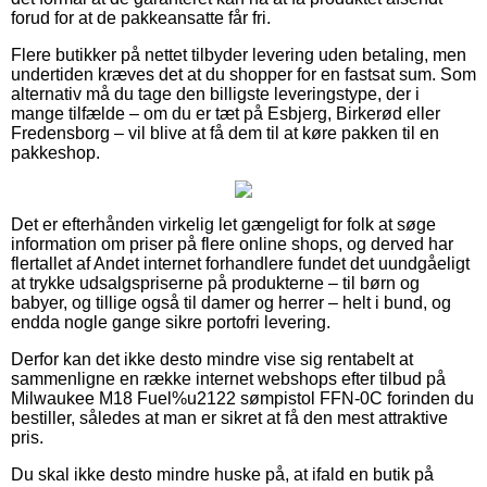
forud for at de pakkeansatte får fri.
Flere butikker på nettet tilbyder levering uden betaling, men
undertiden kræves det at du shopper for en fastsat sum. Som
alternativ må du tage den billigste leveringstype, der i
mange tilfælde – om du er tæt på Esbjerg, Birkerød eller
Fredensborg – vil blive at få dem til at køre pakken til en
pakkeshop.
Det er efterhånden virkelig let gængeligt for folk at søge
information om priser på flere online shops, og derved har
flertallet af Andet internet forhandlere fundet det uundgåeligt
at trykke udsalgspriserne på produkterne – til børn og
babyer, og tillige også til damer og herrer – helt i bund, og
endda nogle gange sikre portofri levering.
Derfor kan det ikke desto mindre vise sig rentabelt at
sammenligne en række internet webshops efter tilbud på
Milwaukee M18 Fuel%u2122 sømpistol FFN-0C forinden du
bestiller, således at man er sikret at få den mest attraktive
pris.
Du skal ikke desto mindre huske på, at ifald en butik på