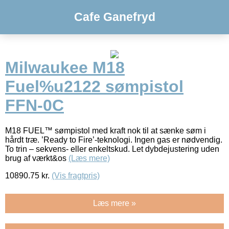
Cafe Ganefryd
Milwaukee M18
Fuel%u2122 sømpistol
FFN-0C
M18 FUEL™ sømpistol med kraft nok til at sænke søm i
hårdt træ. ’Ready to Fire’-teknologi. Ingen gas er nødvendig.
To trin – sekvens- eller enkeltskud. Let dybdejustering uden
brug af værkt&os
(Læs mere)
10890.75
kr.
(Vis fragtpris)
Læs mere »