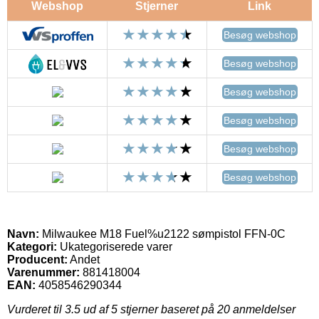
Webshop
Stjerner
Link
Besøg webshop
Besøg webshop
Besøg webshop
Besøg webshop
Besøg webshop
Besøg webshop
Navn:
Milwaukee M18 Fuel%u2122 sømpistol FFN-0C
Kategori:
Ukategoriserede varer
Producent:
Andet
Varenummer:
881418004
EAN:
4058546290344
Vurderet til
3.5
ud af 5 stjerner baseret på
20
anmeldelser