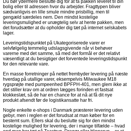
Du bør ydermere beslutte dig for at få pakken leveret til din
bolig eller til adressen hvor du arbejder. Fragttypen bliver
sædvanligvis en lille smule mindre prisbillig, men til
gengæld særdeles nem. Den mindst kostelige
leveringsmulighed er unægtelig selv at hente pakken, men
det forudsætter at du opholder dig tæt på internet selskabets
lager.
Leveringstidspunktet på Ukategoriserede varer er
selvfølgelig temmelig udslagsgivende når vi behøver
varerne med det samme, så med det formål er det relativt
væsentligt at du besigtiger det forventede leveringstidspunkt
for den relevante vare.
En masse forretninger på nettet frembyder levering på næste
hverdag på utallige varer, eksempelvis Milwaukee M18
rygsprøjte med pumpeenhed BPFPH-401, men glem ikke at
det stiller krav om at ordren lægges forinden et fastsat
klokkeslæt, så de har en chance for at nå at få dit nye
produkt afsendt før de logistikansatte har fri.
Nogle enkelte e-shops i Danmark præsterer levering uden
gebyr, men i reglen er det forudsat at man køber for en
bestemt sum. Ellers skal du beslutte sig for den mindst
kostelige mulighed for levering, der i mange tilfælde – hvad