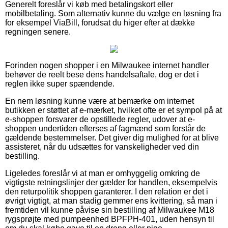
Generelt foreslår vi køb med betalingskort eller
mobilbetaling. Som alternativ kunne du vælge en løsning fra
for eksempel ViaBill, forudsat du higer efter at dække
regningen senere.
Forinden nogen shopper i en Milwaukee internet handler
behøver de reelt bese dens handelsaftale, dog er det i
reglen ikke super spændende.
En nem løsning kunne være at bemærke om internet
butikken er støttet af e-mærket, hvilket ofte er et sympol på at
e-shoppen forsvarer de opstillede regler, udover at e-
shoppen undertiden efterses af fagmænd som forstår de
gældende bestemmelser. Det giver dig mulighed for at blive
assisteret, når du udsættes for vanskeligheder ved din
bestilling.
Ligeledes foreslår vi at man er omhyggelig omkring de
vigtigste retningslinjer der gælder for handlen, eksempelvis
den returpolitik shoppen garanterer. I den relation er det i
øvrigt vigtigt, at man stadig gemmer ens kvittering, så man i
fremtiden vil kunne påvise sin bestilling af Milwaukee M18
rygsprøjte med pumpeenhed BPFPH-401, uden hensyn til