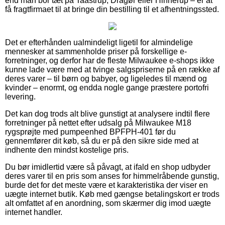
end man bor tæt på Taastrup, Dragør eller Hinnerup – er at
få fragtfirmaet til at bringe din bestilling til et afhentningssted.
Det er efterhånden ualmindeligt ligetil for almindelige
mennesker at sammenholde priser på forskellige e-
forretninger, og derfor har de fleste Milwaukee e-shops ikke
kunne lade være med at tvinge salgspriserne på en række af
deres varer – til børn og babyer, og ligeledes til mænd og
kvinder – enormt, og endda nogle gange præstere portofri
levering.
Det kan dog trods alt blive gunstigt at analysere indtil flere
forretninger på nettet efter udsalg på Milwaukee M18
rygsprøjte med pumpeenhed BPFPH-401 før du
gennemfører dit køb, så du er på den sikre side med at
indhente den mindst kostelige pris.
Du bør imidlertid være så påvagt, at ifald en shop udbyder
deres varer til en pris som anses for himmelråbende gunstig,
burde det for det meste være et karakteristika der viser en
uægte internet butik. Køb med gængse betalingskort er trods
alt omfattet af en anordning, som skærmer dig imod uægte
internet handler.