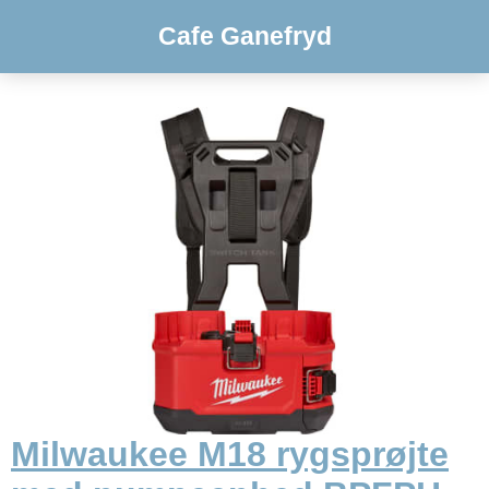
Cafe Ganefryd
Milwaukee M18 rygsprøjte