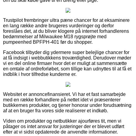
om du skal købe gave til en dreng eller pige.
Trustpilot frembringer ultra pæne chancer for at eksaminere
en lang række andre brugeres vurderinger og derfor
foreslåes det, at du bliver klogere på internet forhandlerens
bedømmelser af Milwaukee M18 rygsprøjte med
pumpeenhed BPFPH-401 før du shopper.
Facebook tilbyder dig ydermere super belejlige chancer for
at få indsigt i webbutikkens troværdighed. Derudover møder
vi en del online firmaer hvor det er muligt at sammensætte
en omtale af ordreforløbet, som tillige kan udnyttes til at få et
indblik i hvor tilfredse kunderne er.
Websitet er annoncefinansieret. Vi har et fast samarbejde
med en række forhandlere på nettet idet vi præsenterer
butikkernes produkter, og tjener honorar under forudsætning
af at en bruger fra vores side realiserer et indkøb.
Viden om produkter og netbutikker ajourføres tit, men vi
påtager os intet ansvar for justeringer der er blevet udført
efter at vi sidst opdaterede de anvendte informationer.