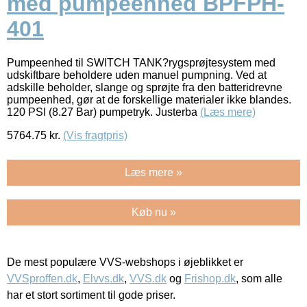
med pumpeenhed BPFPH-
401
Pumpeenhed til SWITCH TANK?rygsprøjtesystem med
udskiftbare beholdere uden manuel pumpning. Ved at
adskille beholder, slange og sprøjte fra den batteridrevne
pumpeenhed, gør at de forskellige materialer ikke blandes.
120 PSI (8.27 Bar) pumpetryk. Justerba
(Læs mere)
5764.75
kr.
(Vis fragtpris)
Læs mere »
Køb nu »
De mest populære VVS-webshops i øjeblikket er
VVSproffen.dk
,
Elvvs.dk
,
VVS.dk
og
Frishop.dk
, som alle
har et stort sortiment til gode priser.