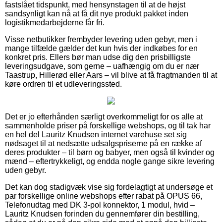
fastslået tidspunkt, med hensynstagen til at de højst
sandsynligt kan nå at få dit nye produkt pakket inden
logistikmedarbejderne får fri.
Visse netbutikker frembyder levering uden gebyr, men i
mange tilfælde gælder det kun hvis der indkøbes for en
konkret pris. Ellers bør man udse dig den prisbilligste
leveringsudgave, som gerne – uafhængig om du er nær
Taastrup, Hillerød eller Aars – vil blive at få fragtmanden til at
køre ordren til et udleveringssted.
Det er jo efterhånden særligt overkommeligt for os alle at
sammenholde priser på forskellige webshops, og til tak har
en hel del Lauritz Knudsen internet varehuse set sig
nødsaget til at nedsætte udsalgspriserne på en række af
deres produkter – til børn og babyer, men også til kvinder og
mænd – eftertrykkeligt, og endda nogle gange sikre levering
uden gebyr.
Det kan dog stadigvæk vise sig fordelagtigt at undersøge et
par forskellige online webshops efter rabat på OPUS 66,
Telefonudtag med DK 3-pol konnektor, 1 modul, hvid –
Lauritz Knudsen forinden du gennemfører din bestilling,