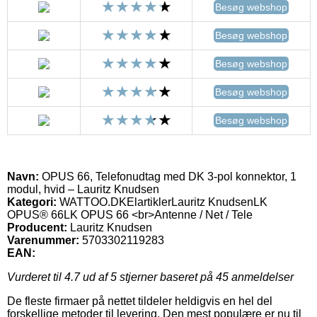
Besøg webshop
Besøg webshop
Besøg webshop
Besøg webshop
Besøg webshop
Navn:
OPUS 66, Telefonudtag med DK 3-pol konnektor, 1
modul, hvid – Lauritz Knudsen
Kategori:
WATTOO.DKElartiklerLauritz KnudsenLK
OPUS® 66LK OPUS 66 <br>Antenne / Net / Tele
Producent:
Lauritz Knudsen
Varenummer:
5703302119283
EAN:
Vurderet til
4.7
ud af 5 stjerner baseret på
45
anmeldelser
De fleste firmaer på nettet tildeler heldigvis en hel del
forskellige metoder til levering. Den mest populære er nu til