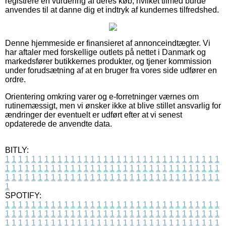
registrere en vurdering af deres køb, hvilket tilmed burde
anvendes til at danne dig et indtryk af kundernes tilfredshed.
Denne hjemmeside er finansieret af annonceindtægter. Vi
har aftaler med forskellige outlets på nettet i Danmark og
markedsfører butikkernes produkter, og tjener kommission
under forudsætning af at en bruger fra vores side udfører en
ordre.
Orientering omkring varer og e-forretninger værnes om
rutinemæssigt, men vi ønsker ikke at blive stillet ansvarlig for
ændringer der eventuelt er udført efter at vi senest
opdaterede de anvendte data.
BITLY:
1
1
1
1
1
1
1
1
1
1
1
1
1
1
1
1
1
1
1
1
1
1
1
1
1
1
1
1
1
1
1
1
1
1
1
1
1
1
1
1
1
1
1
1
1
1
1
1
1
1
1
1
1
1
1
1
1
1
1
1
1
1
1
1
1
1
1
1
1
1
1
1
1
1
1
1
1
1
1
1
1
1
1
1
1
1
1
1
1
1
1
1
1
1
1
1
1
1
1
1
SPOTIFY:
1
1
1
1
1
1
1
1
1
1
1
1
1
1
1
1
1
1
1
1
1
1
1
1
1
1
1
1
1
1
1
1
1
1
1
1
1
1
1
1
1
1
1
1
1
1
1
1
1
1
1
1
1
1
1
1
1
1
1
1
1
1
1
1
1
1
1
1
1
1
1
1
1
1
1
1
1
1
1
1
1
1
1
1
1
1
1
1
1
1
1
1
1
1
1
1
1
1
1