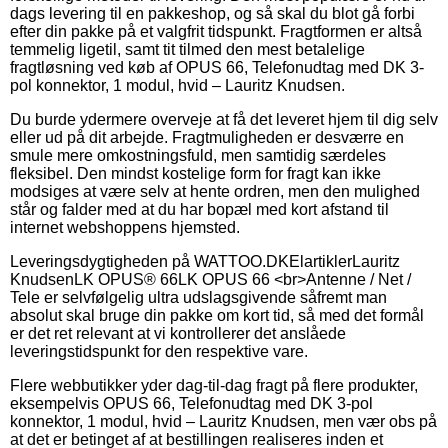
dags levering til en pakkeshop, og så skal du blot gå forbi
efter din pakke på et valgfrit tidspunkt. Fragtformen er altså
temmelig ligetil, samt tit tilmed den mest betalelige
fragtløsning ved køb af OPUS 66, Telefonudtag med DK 3-
pol konnektor, 1 modul, hvid – Lauritz Knudsen.
Du burde ydermere overveje at få det leveret hjem til dig selv
eller ud på dit arbejde. Fragtmuligheden er desværre en
smule mere omkostningsfuld, men samtidig særdeles
fleksibel. Den mindst kostelige form for fragt kan ikke
modsiges at være selv at hente ordren, men den mulighed
står og falder med at du har bopæl med kort afstand til
internet webshoppens hjemsted.
Leveringsdygtigheden på WATTOO.DKElartiklerLauritz
KnudsenLK OPUS® 66LK OPUS 66 <br>Antenne / Net /
Tele er selvfølgelig ultra udslagsgivende såfremt man
absolut skal bruge din pakke om kort tid, så med det formål
er det ret relevant at vi kontrollerer det anslåede
leveringstidspunkt for den respektive vare.
Flere webbutikker yder dag-til-dag fragt på flere produkter,
eksempelvis OPUS 66, Telefonudtag med DK 3-pol
konnektor, 1 modul, hvid – Lauritz Knudsen, men vær obs på
at det er betinget af at bestillingen realiseres inden et