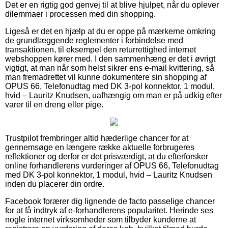
Det er en rigtig god genvej til at blive hjulpet, når du oplever
dilemmaer i processen med din shopping.
Ligeså er det en hjælp at du er oppe på mærkerne omkring
de grundlæggende reglementer i forbindelse med
transaktionen, til eksempel den returrettighed internet
webshoppen kører med. I den sammenhæng er det i øvrigt
vigtigt, at man når som helst sikrer ens e-mail kvittering, så
man fremadrettet vil kunne dokumentere sin shopping af
OPUS 66, Telefonudtag med DK 3-pol konnektor, 1 modul,
hvid – Lauritz Knudsen, uafhængig om man er på udkig efter
varer til en dreng eller pige.
Trustpilot frembringer altid hæderlige chancer for at
gennemsøge en længere række aktuelle forbrugeres
reflektioner og derfor er det prisværdigt, at du efterforsker
online forhandlerens vurderinger af OPUS 66, Telefonudtag
med DK 3-pol konnektor, 1 modul, hvid – Lauritz Knudsen
inden du placerer din ordre.
Facebook forærer dig lignende de facto passelige chancer
for at få indtryk af e-forhandlerens popularitet. Herinde ses
nogle internet virksomheder som tilbyder kunderne at