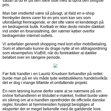
sådan at du er på den sikre side med at opnå den billigste
pris.
Man bør imidlertid være så påvagt, at ifald en e-shop
frembyder deres varer for en pris som kan ses som
uforståeligt fremragende, er det ofte være et kendetegn på
en bedragerisk butik. Kortkøb er ikke desto mindre dækket
ind under en foranstaltning, der værner køber overfor
bedrageriske internet outlets.
Vi anbefaler generelt shopping med kort eller mobilbetaling.
Som et alternativ kunne du drage nytte af en afdragsordning
som eksempelvis ViaBill, når du foretrækker at dække
beløbet over en længere periode.
Før folk handler i en Lauritz Knudsen forhandler på nettet
burde man på en vis måde tyde webbutikkens handelsvilkår,
det er dog i mange tilfælde et omfattende projekt.
En nem løsning kunne derfor være at se nærmere på om
online forhandleren er tilsluttet e-mærket, hvilket burde være
en sikring om at e-handlen opretholder de officielle danske
regler, foruden at hjemmesiden hyppigt besigtiges af
eksperter der er meget bekendte med de gældende love.