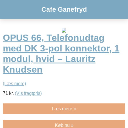
Cafe Ganefryd
OPUS 66, Telefonudtag
med DK 3-pol konnektor, 1
modul, hvid – Lauritz
Knudsen
(Læs mere)
71
kr.
(Vis fragtpris)
Læs mere »
Køb nu »