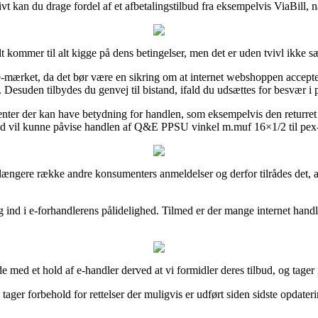
ativt kan du drage fordel af et afbetalingstilbud fra eksempelvis ViaBill, n
 kommer til alt kigge på dens betingelser, men det er uden tvivl ikke sær
-mærket, da det bør være en sikring om at internet webshoppen acceptere
Desuden tilbydes du genvej til bistand, ifald du udsættes for besvær i 
enter der kan have betydning for handlen, som eksempelvis den returret
 tid vil kunne påvise handlen af Q&E PPSU vinkel m.muf 16×1/2 til pex-a.
 længere række andre konsumenters anmeldelser og derfor tilrådes det, 
 ind i e-forhandlerens pålidelighed. Tilmed er der mange internet handle
de med et hold af e-handler derved at vi formidler deres tilbud, og tage
ger forbehold for rettelser der muligvis er udført siden sidste opdateri