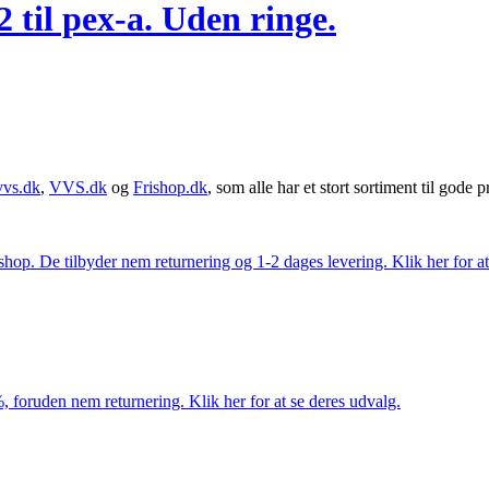
il pex-a. Uden ringe.
vvs.dk
,
VVS.dk
og
Frishop.dk
, som alle har et stort sortiment til gode pr
. De tilbyder nem returnering og 1-2 dages levering. Klik her for at 
 foruden nem returnering. Klik her for at se deres udvalg.