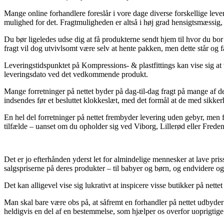
Mange online forhandlere foreslår i vore dage diverse forskellige leve
mulighed for det. Fragtmuligheden er altså i høj grad hensigtsmæssig
Du bør ligeledes udse dig at få produkterne sendt hjem til hvor du bor
fragt vil dog utvivlsomt være selv at hente pakken, men dette står og
Leveringstidspunktet på Kompressions- & plastfittings kan vise sig at væ
leveringsdato ved det vedkommende produkt.
Mange forretninger på nettet byder på dag-til-dag fragt på mange af
indsendes før et besluttet klokkeslæt, med det formål at de med sikker
En hel del forretninger på nettet frembyder levering uden gebyr, men fo
tilfælde – uanset om du opholder sig ved Viborg, Lillerød eller Freden
Det er jo efterhånden yderst let for almindelige mennesker at lave pri
salgspriserne på deres produkter – til babyer og børn, og endvidere o
Det kan alligevel vise sig lukrativt at inspicere visse butikker på ne
Man skal bare være obs på, at såfremt en forhandler på nettet udbyder 
heldigvis en del af en bestemmelse, som hjælper os overfor uoprigtige