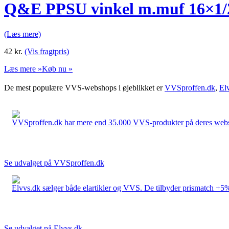
Q&E PPSU vinkel m.muf 16×1/2 t
(Læs mere)
42
kr.
(Vis fragtpris)
Læs mere »
Køb nu »
De mest populære VVS-webshops i øjeblikket er
VVSproffen.dk
,
El
VVSproffen.dk har mere end 35.000 VVS-produkter på deres webshop
Se udvalget på VVSproffen.dk
Elvvs.dk sælger både elartikler og VVS. De tilbyder prismatch +5%,
Se udvalget på Elvvs.dk