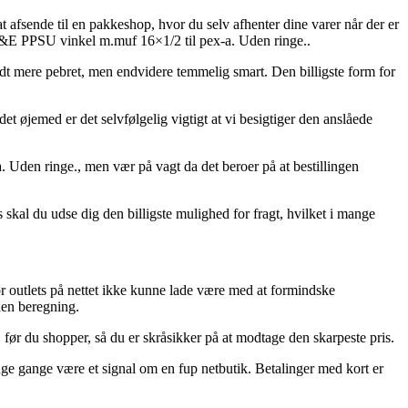
 afsende til en pakkeshop, hvor du selv afhenter dine varer når der er
 Q&E PPSU vinkel m.muf 16×1/2 til pex-a. Uden ringe..
lidt mere pebret, men endvidere temmelig smart. Den billigste form for
det øjemed er det selvfølgelig vigtigt at vi besigtiger den anslåede
Uden ringe., men vær på vagt da det beroer på at bestillingen
 skal du udse dig den billigste mulighed for fragt, hvilket i mange
or outlets på nettet ikke kunne lade være med at formindske
den beregning.
 før du shopper, så du er skråsikker på at modtage den skarpeste pris.
ange gange være et signal om en fup netbutik. Betalinger med kort er