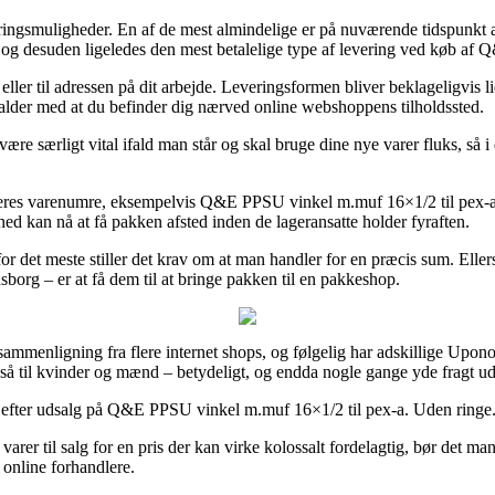
ringsmuligheder. En af de mest almindelige er på nuværende tidspunkt at
, og desuden ligeledes den mest betalelige type af levering ved køb af
 eller til adressen på dit arbejde. Leveringsformen bliver beklageligvis 
 falder med at du befinder dig nærved online webshoppens tilholdssted.
re særligt vital ifald man står og skal bruge dine nye varer fluks, så i 
 deres varenumre, eksempelvis Q&E PPSU vinkel m.muf 16×1/2 til pex-a. 
hed kan nå at få pakken afsted inden de lageransatte holder fyraften.
r det meste stiller det krav om at man handler for en præcis sum. Ellers
sborg – er at få dem til at bringe pakken til en pakkeshop.
ssammenligning fra flere internet shops, og følgelig har adskillige Upon
gså til kvinder og mænd – betydeligt, og endda nogle gange yde fragt u
ttet efter udsalg på Q&E PPSU vinkel m.muf 16×1/2 til pex-a. Uden ringe.
varer til salg for en pris der kan virke kolossalt fordelagtig, bør det m
 online forhandlere.