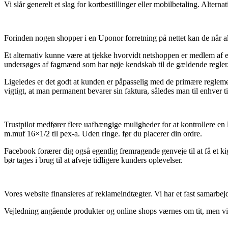
Vi slår generelt et slag for kortbestillinger eller mobilbetaling. Altern
Forinden nogen shopper i en Uponor forretning på nettet kan de når alt
Et alternativ kunne være at tjekke hvorvidt netshoppen er medlem af e
undersøges af fagmænd som har nøje kendskab til de gældende regler. 
Ligeledes er det godt at kunden er påpasselig med de primære reglem
vigtigt, at man permanent bevarer sin faktura, således man til enhver
Trustpilot medfører flere uafhængige muligheder for at kontrollere en
m.muf 16×1/2 til pex-a. Uden ringe. før du placerer din ordre.
Facebook forærer dig også egentlig fremragende genveje til at få et kig
bør tages i brug til at afveje tidligere kunders oplevelser.
Vores website finansieres af reklameindtægter. Vi har et fast samarbej
Vejledning angående produkter og online shops værnes om tit, men vi ta