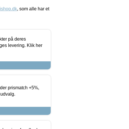
ishop.dk
, som alle har et
ter på deres
es levering. Klik her
yder prismatch +5%,
 udvalg.