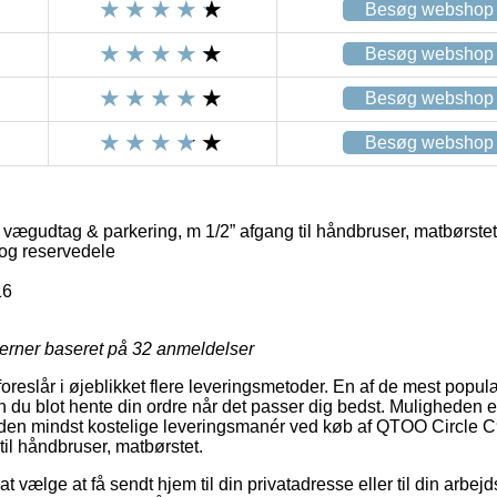
Besøg webshop
Besøg webshop
Besøg webshop
Besøg webshop
ægudtag & parkering, m 1/2” afgang til håndbruser, matbørstet
og reservedele
16
jerner baseret på
32
anmeldelser
foreslår i øjeblikket flere leveringsmetoder. En af de mest popu
u blot hente din ordre når det passer dig bedst. Muligheden er 
en mindst kostelige leveringsmanér ved køb af QTOO Circle 
til håndbruser, matbørstet.
 vælge at få sendt hjem til din privatadresse eller til din arbe