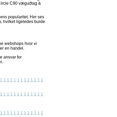
Circle C90 vægudtag &
ens popularitet. Her ses
b, hvilket ligeledes burde
ine webshops hvor vi
rer en handel.
e ansvar for
r.
1
1
1
1
1
1
1
1
1
1
1
1
1
1
1
1
1
1
1
1
1
1
1
1
1
1
1
1
1
1
1
1
1
1
1
1
1
1
1