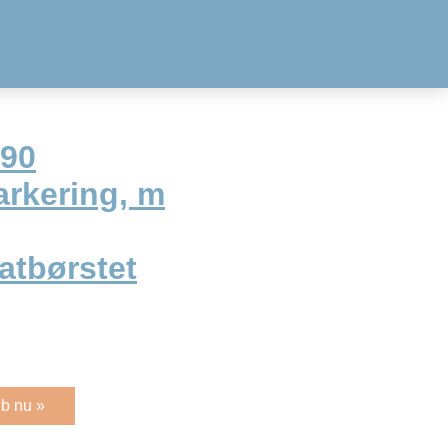
C90
rkering, m
atbørstet
b nu »