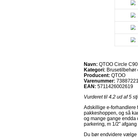
Navn:
QTOO Circle C90 v
Kategori:
Brusetilbehør 
Producent:
QTOO
Varenummer:
7388722
EAN:
5711426002619
Vurderet til
4.2
ud af 5 st
Adskillige e-forhandlere 
pakkeshoppen, og så kan d
og mange gange endda d
parkering, m 1/2” afgang 
Du bør endvidere vælge at