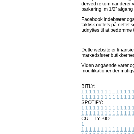
derved rekommanderer v
parkering, m 1/2” afgang 
Facebook indebærer også 
faktisk outlets på nettet 
udnyttes til at bedømme t
Dette website er finansi
markedsfører butikkernes 
Viden angående varer og 
modifikationer der muligvi
BITLY:
1
1
1
1
1
1
1
1
1
1
1
1
1
1
1
1
1
1
1
1
1
1
1
1
1
1
SPOTIFY:
1
1
1
1
1
1
1
1
1
1
1
1
1
1
1
1
1
1
1
1
1
1
1
1
1
1
CUTTLY BIO:
1
1
1
1
1
1
1
1
1
1
1
1
1
1