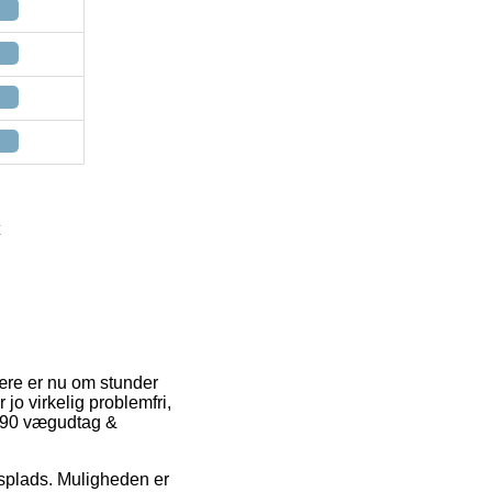
lære er nu om stunder
jo virkelig problemfri,
C90 vægudtag &
jdsplads. Muligheden er