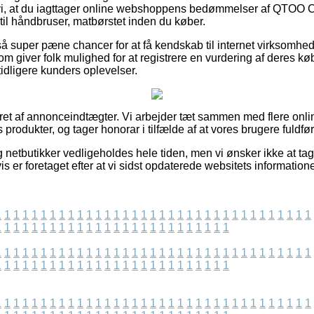
i, at du iagttager online webshoppens bedømmelser af QTOO 
til håndbruser, matbørstet inden du køber.
super pæne chancer for at få kendskab til internet virksomhed
som giver folk mulighed for at registrere en vurdering af deres kø
idligere kunders oplevelser.
eret af annonceindtægter. Vi arbejder tæt sammen med flere onl
produkter, og tager honorar i tilfælde af at vores brugere fuldfø
netbutikker vedligeholdes hele tiden, men vi ønsker ikke at tag
s er foretaget efter at vi sidst opdaterede websitets informatione
1
1
1
1
1
1
1
1
1
1
1
1
1
1
1
1
1
1
1
1
1
1
1
1
1
1
1
1
1
1
1
1
1
1
1
1
1
1
1
1
1
1
1
1
1
1
1
1
1
1
1
1
1
1
1
1
1
1
1
1
1
1
1
1
1
1
1
1
1
1
1
1
1
1
1
1
1
1
1
1
1
1
1
1
1
1
1
1
1
1
1
1
1
1
1
1
1
1
1
1
1
1
1
1
1
1
1
1
1
1
1
1
1
1
1
1
1
1
1
1
1
1
1
1
1
1
1
1
1
1
1
1
1
1
1
1
1
1
1
1
1
1
1
1
1
1
1
1
1
1
1
1
1
1
1
1
1