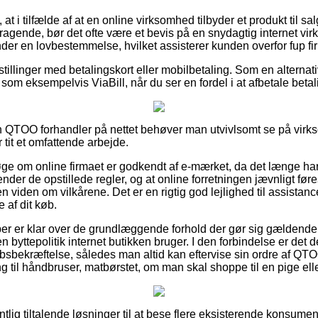
t i tilfælde af at en online virksomhed tilbyder et produkt til sa
agende, bør det ofte være et bevis på en snydagtig internet v
nder en lovbestemmelse, hvilket assisterer kunden overfor fup fir
estillinger med betalingskort eller mobilbetaling. Som en alterna
om eksempelvis ViaBill, når du ser en fordel i at afbetale betal
 en QTOO forhandler på nettet behøver man utvivlsomt se på vi
 tit et omfattende arbejde.
søge om online firmaet er godkendt af e-mærket, da det længe ha
der de opstillede regler, og at online forretningen jævnligt føre
n viden om vilkårene. Det er en rigtig god lejlighed til assistance
 af dit køb.
køber er klar over de grundlæggende forhold der gør sig gældende
 byttepolitik internet butikken bruger. I den forbindelse er det
bsbekræftelse, således man altid kan eftervise sin ordre af Q
g til håndbruser, matbørstet, om man skal shoppe til en pige ell
gentlig tiltalende løsninger til at bese flere eksisterende konsu