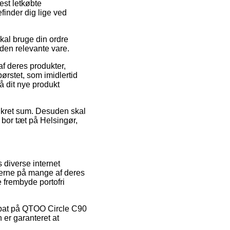
est letkøbte
finder dig lige ved
kal bruge din ordre
 den relevante vare.
f deres produkter,
rstet, som imidlertid
få dit nye produkt
konkret sum. Desuden skal
 bor tæt på Helsingør,
 diverse internet
serne på mange af deres
 frembyde portofri
rabat på QTOO Circle C90
 er garanteret at