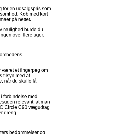
lg for en udsalgspris som
irksomhed. Køb med kort
maer på nettet.
tiv mulighed burde du
ingen over flere uger.
rksomhedens
r været et fingerpeg om
s tilsyn med af
, når du skulle få
 i forbindelse med
 desuden relevant, at man
TOO Circle C90 vægudtag
er dreng.
menters bedømmelser og