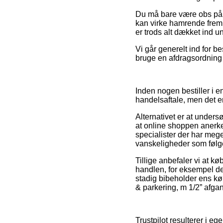
Du må bare være obs på, a
kan virke hamrende fremr
er trods alt dækket ind u
Vi går generelt ind for b
bruge en afdragsordning s
Inden nogen bestiller i
handelsaftale, men det er
Alternativet er at under
at online shoppen anerken
specialister der har mege
vanskeligheder som følge
Tillige anbefaler vi at 
handlen, for eksempel den
stadig bibeholder ens kø
& parkering, m 1/2” afgan
Trustpilot resulterer i e