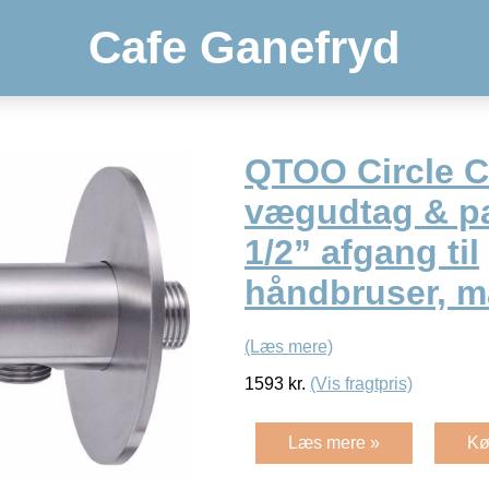
Cafe Ganefryd
QTOO Circle 
vægudtag & pa
1/2” afgang til
håndbruser, m
(Læs mere)
1593
kr.
(Vis fragtpris)
Læs mere »
Kø