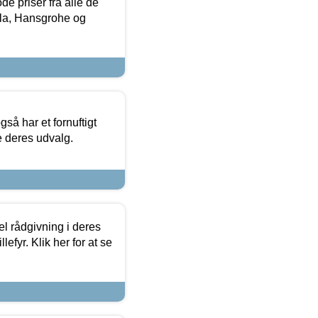
de priser fra alle de
la, Hansgrohe og
så har et fornuftigt
se deres udvalg.
el rådgivning i deres
efyr. Klik her for at se