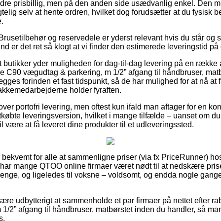
dre prisbillig, men på den anden side usædvanlig enkel. Den m
elig selv at hente ordren, hvilket dog forudsætter at du fysisk be
.
rusetilbehør og reservedele er yderst relevant hvis du står og s
 er det ret så klogt at vi finder den estimerede leveringstid på
butikker yder muligheden for dag-til-dag levering på en række a
C90 vægudtag & parkering, m 1/2” afgang til håndbruser, matbø
ægges forinden et fast tidspunkt, så de har mulighed for at nå at 
pakkemedarbejderne holder fyraften.
lover portofri levering, men oftest kun ifald man aftager for en 
øbte leveringsversion, hvilket i mange tilfælde – uanset om du
l være at få leveret dine produkter til et udleveringssted.
 bekvemt for alle at sammenligne priser (via fx PriceRunner) hos
 har mange QTOO online firmaer været nødt til at nedskære pri
drenge, og ligeledes til voksne – voldsomt, og endda nogle gange
re udbytterigt at sammenholde et par firmaer på nettet efter 
1/2” afgang til håndbruser, matbørstet inden du handler, så man
s.