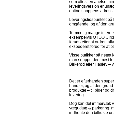
som oftest en anelse min
leveringsversion er unægt
online shoppens adresse
Leveringstidspunktet på B
omgående, og af den grund
Temmelig mange internet 
eksempelvis QTOO Circle 
forudsætter at ordren afl
ekspederet forud for at 
Visse butikker på nettet 
man snuppe den mest letk
Birkerød eller Haslev – vi
Det er efterhånden super
handler, og af den grund
produkter – til piger og 
levering.
Dog kan det immervæk væ
vægudtag & parkering, m 
indhente den billigste pri