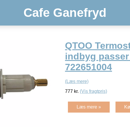
Cafe Ganefryd
QTOO Termosta
indbyg passer 
722651004
(Læs mere)
777
kr.
(Vis fragtpris)
Læs mere »
Kø