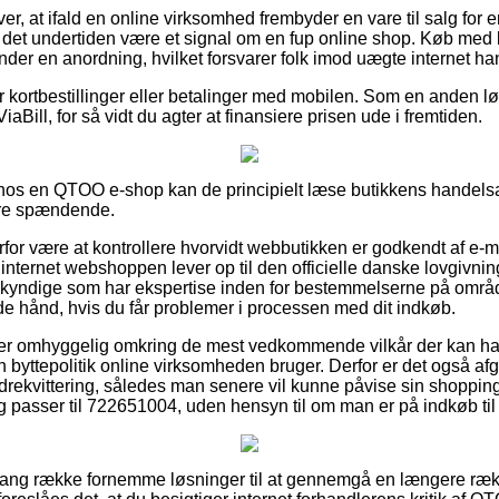
er, at ifald en online virksomhed frembyder en vare til salg for e
ør det undertiden være et signal om en fup online shop. Køb med 
der en anordning, hvilket forsvarer folk imod uægte internet han
for kortbestillinger eller betalinger med mobilen. Som en anden l
aBill, for så vidt du agter at finansiere prisen ude i fremtiden.
r hos en QTOO e-shop kan de principielt læse butikkens handelsaf
ere spændende.
rfor være at kontrollere hvorvidt webbutikken er godkendt af e-
 internet webshoppen lever op til den officielle danske lovgivnin
agkyndige som har ekspertise inden for bestemmelserne på områd
de hånd, hvis du får problemer i processen med dit indkøb.
u er omhyggelig omkring de mest vedkommende vilkår der kan ha
n byttepolitik online virksomheden bruger. Derfor er det også a
drekvittering, således man senere vil kunne påvise sin shoppi
g passer til 722651004, uden hensyn til om man er på indkøb til
en lang række fornemme løsninger til at gennemgå en længere 