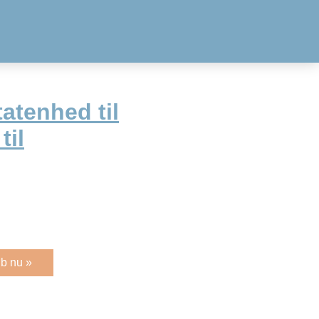
tenhed til
til
b nu »