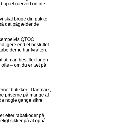
ar bopæl nærved online
vi skal bruge din pakke
d på det pågældende
 eksempelvis QTOO
dligere end et besluttet
arbejderne har fyraften.
f at man bestiller for en
 ofte – om du er tæt på
ternet butikker i Danmark,
ære priserne på mange af
dda nogle gange sikre
er efter rabatkoder på
ligt sikker på at opnå