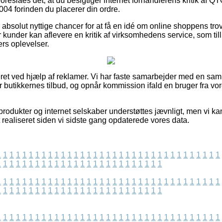
oreslåes det, at du besigtiger internet forhandlerens kritik af 
004 forinden du placerer din ordre.
bsolut nyttige chancer for at få en idé om online shoppens tro
kunder kan aflevere en kritik af virksomhedens service, som till
rs oplevelser.
et ved hjælp af reklamer. Vi har faste samarbejder med en saml
 butikkernes tilbud, og opnår kommission ifald en bruger fra vor
odukter og internet selskaber understøttes jævnligt, men vi kan 
t realiseret siden vi sidste gang opdaterede vores data.
1
1
1
1
1
1
1
1
1
1
1
1
1
1
1
1
1
1
1
1
1
1
1
1
1
1
1
1
1
1
1
1
1
1
1
1
1
1
1
1
1
1
1
1
1
1
1
1
1
1
1
1
1
1
1
1
1
1
1
1
1
1
1
1
1
1
1
1
1
1
1
1
1
1
1
1
1
1
1
1
1
1
1
1
1
1
1
1
1
1
1
1
1
1
1
1
1
1
1
1
1
1
1
1
1
1
1
1
1
1
1
1
1
1
1
1
1
1
1
1
1
1
1
1
1
1
1
1
1
1
1
1
1
1
1
1
1
1
1
1
1
1
1
1
1
1
1
1
1
1
1
1
1
1
1
1
1