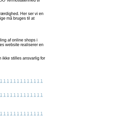
QTOO Termostatenhed til
værdighed. Her ser vi en
ige må bruges til at
ing af online shops i
es website realiserer en
ikke stilles ansvarlig for
1
1
1
1
1
1
1
1
1
1
1
1
1
1
1
1
1
1
1
1
1
1
1
1
1
1
1
1
1
1
1
1
1
1
1
1
1
1
1