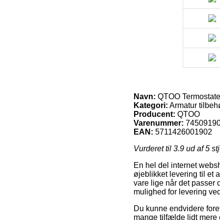
Navn:
QTOO Termostatenh
Kategori:
Armatur tilbeh
Producent:
QTOO
Varenummer:
7450919
EAN:
5711426001902
Vurderet til
3.9
ud af 5 st
En hel del internet websh
øjeblikket levering til et
vare lige når det passer
mulighed for levering ve
Du kunne endvidere foretræ
mange tilfælde lidt mere