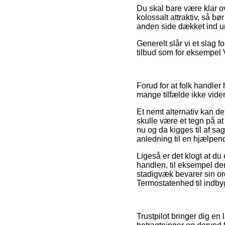
Du skal bare være klar ov
kolossalt attraktiv, så b
anden side dækket ind un
Generelt slår vi et slag 
tilbud som for eksempel Vi
Forud for at folk handle
mange tilfælde ikke vid
Et nemt alternativ kan de
skulle være et tegn på at
nu og da kigges til af s
anledning til en hjælpen
Ligeså er det klogt at d
handlen, til eksempel de
stadigvæk bevarer sin or
Termostatenhed til indby
Trustpilot bringer dig 