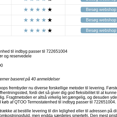
Besøg webshop
Besøg webshop
Besøg webshop
ed til indbyg passer til 722651004
ør og reservedele
00
jerner baseret på
40
anmeldelser
ops frembyder nu diverse forskellige metoder til levering. Førs
 afhentningssted, fordi det så giver dig god fleksibilitet til at kun
 dig. Fragtmetoden er altså virkelig let gængelig, og desuden y
d køb af QTOO Termostatenhed til indbyg passer til 722651004.
kke at bestille levering til din lejlighed eller til adressen på di
 omkostningsfuld, men endda særdeles smertefri. Den mest pris