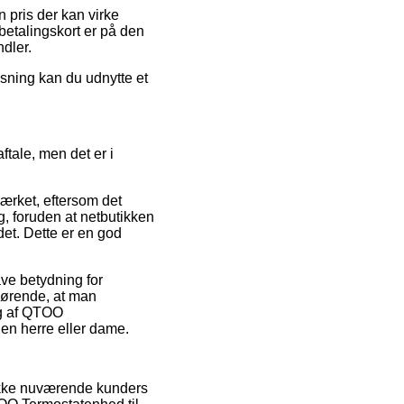
n pris der kan virke
betalingskort er på den
dler.
øsning kan du udnytte et
tale, men det er i
mærket, eftersom det
g, foruden at netbutikken
et. Dette er en god
ve betydning for
fgørende, at man
ng af QTOO
 en herre eller dame.
række nuværende kunders