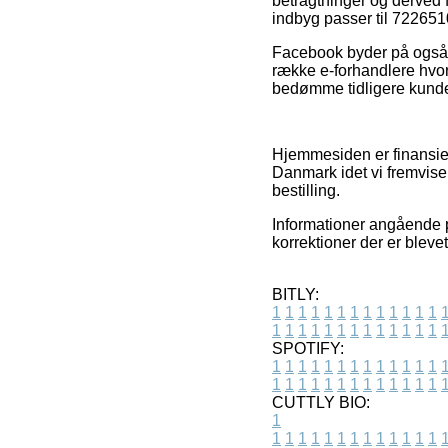
betragtninger og derved f
indbyg passer til 722651
Facebook byder på også a
række e-forhandlere hvor 
bedømme tidligere kunde
Hjemmesiden er finansier
Danmark idet vi fremviser
bestilling.
Informationer angående pr
korrektioner der er bleve
BITLY:
1
1
1
1
1
1
1
1
1
1
1
1
1
1
1
1
1
1
1
1
1
1
1
1
1
1
SPOTIFY:
1
1
1
1
1
1
1
1
1
1
1
1
1
1
1
1
1
1
1
1
1
1
1
1
1
1
CUTTLY BIO:
1
1
1
1
1
1
1
1
1
1
1
1
1
1