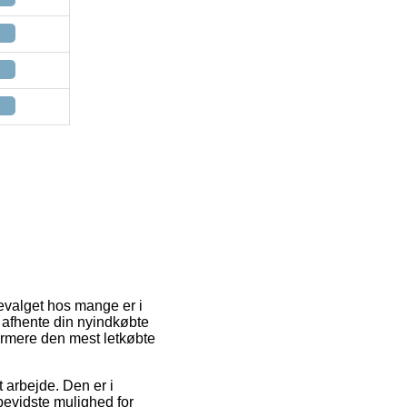
tevalget hos mange er i
ne afhente din nyindkøbte
dermere den mest letkøbte
t arbejde. Den er i
bevidste mulighed for