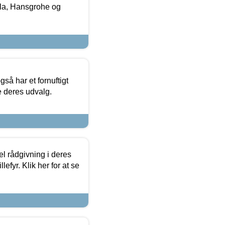
la, Hansgrohe og
så har et fornuftigt
se deres udvalg.
el rådgivning i deres
efyr. Klik her for at se