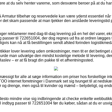
 være at du selv henter varerne, som desværre beroer på at du h
Armatur tilbehør og reservedele kan være yderst essentiel når 
 er det skam passende at man tjekker den anslåede leveringsti
ninger reklamerer med dag-til-dag levering på en hel del varer,
 passer til 722651004, der dog regnes ud fra at ordren lægges ti
igvis kan nå at få bestillingen sendt afsted forinden logistikmed
tikker lover levering uden omkostninger, men tit er det betinget a
 burde man udvælge den mindst kostelige metode til levering, der
aslev – er at få bragt din pakke til et afhentningssted.
mæssigt for alle at søge information om priser hos forskellige in
TOO internet forretninger i Danmark set sig tvunget til at nedsk
ger og drenge, men også til kvinder og mænd – betydeligt, og en
 desto mindre vise sig indbringende at checke enkelte webbutikk
indbyg passer til 722651004 før du køber, sådan at du er usvige