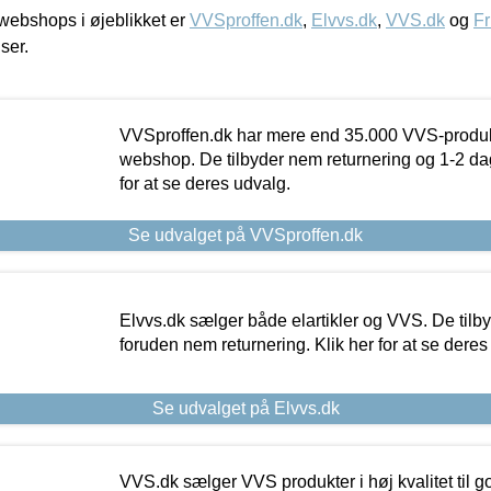
ebshops i øjeblikket er
VVSproffen.dk
,
Elvvs.dk
,
VVS.dk
og
Fr
iser.
VVSproffen.dk har mere end 35.000 VVS-produk
webshop. De tilbyder nem returnering og 1-2 dag
for at se deres udvalg.
Se udvalget på VVSproffen.dk
Elvvs.dk sælger både elartikler og VVS. De tilb
foruden nem returnering. Klik her for at se deres
Se udvalget på Elvvs.dk
VVS.dk sælger VVS produkter i høj kvalitet til go