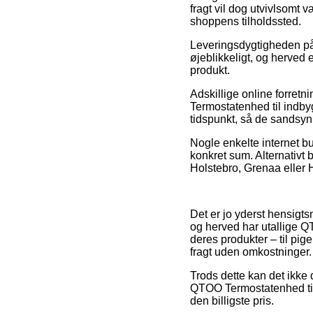
fragt vil dog utvivlsomt
shoppens tilholdssted.
Leveringsdygtigheden på 
øjeblikkeligt, og herved
produkt.
Adskillige online forret
Termostatenhed til indbyg
tidspunkt, så de sandsynl
Nogle enkelte internet bu
konkret sum. Alternativt
Holstebro, Grenaa eller H
Det er jo yderst hensigts
og herved har utallige Q
deres produkter – til pi
fragt uden omkostninger.
Trods dette kan det ikke
QTOO Termostatenhed til 
den billigste pris.