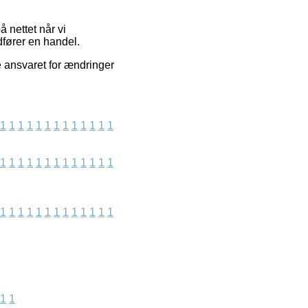
 nettet når vi
dfører en handel.
 ansvaret for ændringer
1
1
1
1
1
1
1
1
1
1
1
1
1
1
1
1
1
1
1
1
1
1
1
1
1
1
1
1
1
1
1
1
1
1
1
1
1
1
1
1
1