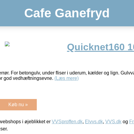
Cafe Ganefryd
Quicknet160 
rrør. For betongulv, under fliser i uderum, kælder og lign. Gul
or god vedhæftningsevne.
(Læs mere)
Køb nu »
ebshops i øjeblikket er
VVSproffen.dk
,
Elvvs.dk
,
VVS.dk
og
Fr
iser.