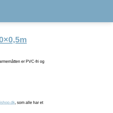
10×0,5m
vvarmemåtten er PVC-fri og
ishop.dk
, som alle har et