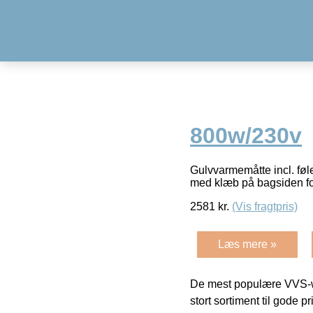
800w/230v
Gulvvarmemåtte incl. føle
med klæb på bagsiden f
2581
kr.
(Vis fragtpris)
Læs mere »
De mest populære VVS-w
stort sortiment til gode pr