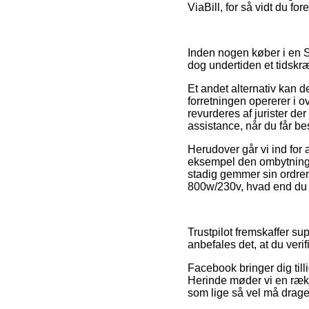
ViaBill, for så vidt du fo
Inden nogen køber i en So
dog undertiden et tidskr
Et andet alternativ kan d
forretningen opererer i 
revurderes af jurister 
assistance, når du får be
Herudover går vi ind for 
eksempel den ombytningsr
stadig gemmer sin ordrem
800w/230v, hvad end du s
Trustpilot fremskaffer su
anbefales det, at du ver
Facebook bringer dig tilli
Herinde møder vi en rækk
som lige så vel må drages 