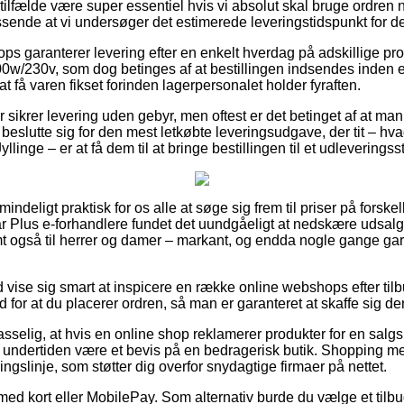
ilfælde være super essentiel hvis vi absolut skal bruge ordren 
sende at vi undersøger det estimerede leveringstidspunkt for de
 garanterer levering efter en enkelt hverdag på adskillige pr
w/230v, som dog betinges af at bestillingen indsendes inden et
t få varen fikset forinden lagerpersonalet holder fyraften.
 sikrer levering uden gebyr, men oftest er det betinget af at man 
beslutte sig for den mest letkøbte leveringsudgave, der tit – hv
yllinge – er at få dem til at bringe bestillingen til et udleveringss
mindeligt praktisk for os alle at søge sig frem til priser på forsk
 Solar Plus e-forhandlere fundet det uundgåeligt at nedskære udsa
amt også til herrer og damer – markant, og endda nogle gange ga
id vise sig smart at inspicere en række online webshops efter ti
or at du placerer ordren, så man er garanteret at skaffe sig de
selig, at hvis en online shop reklamerer produkter for en salgsp
undertiden være et bevis på en bedragerisk butik. Shopping med
ngslinje, som støtter dig overfor snydagtige firmaer på nettet.
 med kort eller MobilePay. Som alternativ burde du vælge et tilb