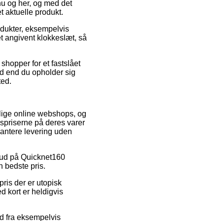
nu og her, og med det
t aktuelle produkt.
odukter, eksempelvis
 angivent klokkeslæt, så
shopper for et fastslået
ad end du opholder sig
ted.
ellige online webshops, og
lgspriserne på deres varer
rantere levering uden
lbud på Quicknet160
n bedste pris.
ris der er utopisk
 kort er heldigvis
ud fra eksempelvis