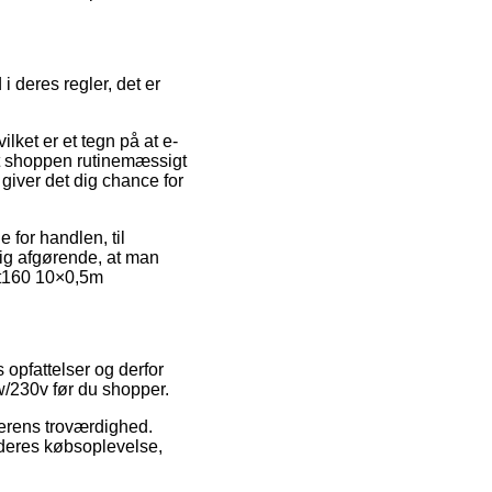
i deres regler, det er
lket er et tegn på at e-
et shoppen rutinemæssigt
iver det dig chance for
 for handlen, til
ig afgørende, at man
et160 10×0,5m
 opfattelser og derfor
w/230v før du shopper.
dlerens troværdighed.
 deres købsoplevelse,