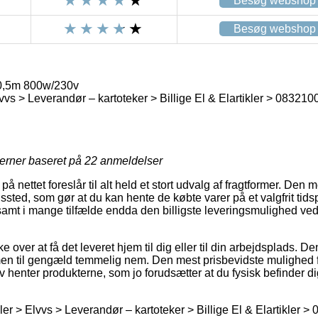
Besøg webshop
Besøg webshop
0,5m 800w/230v
Elvvs > Leverandør – kartoteker > Billige El & Elartikler > 083
jerner baseret på
22
anmeldelser
 nettet foreslår til alt held et stort udvalg af fragtformer. Den 
ingssted, som gør at du kan hente de købte varer på et valgfrit ti
 samt i mange tilfælde endda den billigste leveringsmulighed ve
over at få det leveret hjem til dig eller til din arbejdsplads. Den
n til gengæld temmelig nem. Den mest prisbevidste mulighed fo
v henter produkterne, som jo forudsætter at du fysisk befinder 
ler > Elvvs > Leverandør – kartoteker > Billige El & Elartikler 