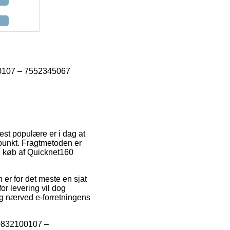
2100107 – 7552345067
mest populære er i dag at
dspunkt. Fragtmetoden er
d køb af Quicknet160
 er for det meste en sjat
r levering vil dog
dig nærved e-forretningens
> 0832100107 –