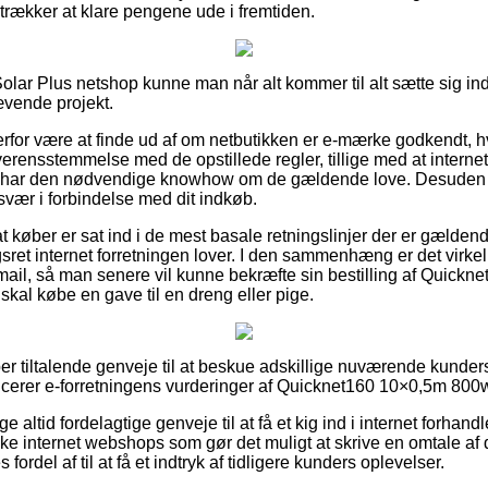
retrækker at klare pengene ude i fremtiden.
lar Plus netshop kunne man når alt kommer til alt sætte sig ind 
ævende projekt.
erfor være at finde ud af om netbutikken er e-mærke godkendt, hvi
overensstemmelse med de opstillede regler, tillige med at intern
der har den nødvendige knowhow om de gældende love. Desuden g
svær i forbindelse med dit indkøb.
at køber er sat ind i de mest basale retningslinjer der er gældende
et internet forretningen lover. I den sammenhæng er det virkel
ail, så man senere vil kunne bekræfte sin bestilling af Quickn
kal købe en gave til en dreng eller pige.
per tiltalende genveje til at beskue adskillige nuværende kunders
ificerer e-forretningens vurderinger af Quicknet160 10×0,5m 800
ge altid fordelagtige genveje til at få et kig ind i internet forhan
e internet webshops som gør det muligt at skrive en omtale af
fordel af til at få et indtryk af tidligere kunders oplevelser.