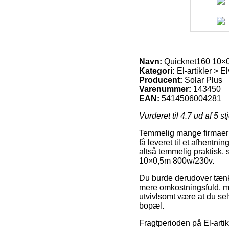
Navn:
Quicknet160 10×
Kategori:
El-artikler > 
Producent:
Solar Plus
Varenummer:
143450
EAN:
5414506004281
Vurderet til
4.7
ud af 5 st
Temmelig mange firmaer på
få leveret til et afhentn
altså temmelig praktisk,
10×0,5m 800w/230v.
Du burde derudover tænke 
mere omkostningsfuld, me
utvivlsomt være at du sel
bopæl.
Fragtperioden på El-artik