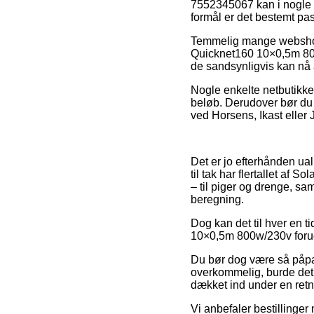
7552345067 kan i nogle t
formål er det bestemt pas
Temmelig mange webshops
Quicknet160 10×0,5m 800
de sandsynligvis kan nå a
Nogle enkelte netbutikker
beløb. Derudover bør du 
ved Horsens, Ikast eller J
Det er jo efterhånden ual
til tak har flertallet af
– til piger og drenge, s
beregning.
Dog kan det til hver en t
10×0,5m 800w/230v forud f
Du bør dog være så påpas
overkommelig, burde det 
dækket ind under en retni
Vi anbefaler bestillinger