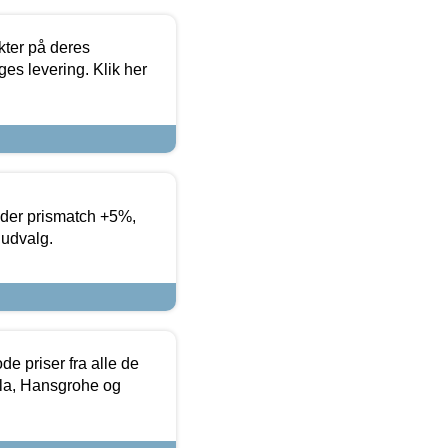
ter på deres
es levering. Klik her
yder prismatch +5%,
 udvalg.
de priser fra alle de
la, Hansgrohe og