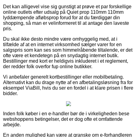
Det kan alligevel vise sig gunstigt at prøve et par forskellige
online outlets efter udsalg på Quiet prop 110mm 110mm
lyddæmpende afløbsprop forud for at du færdiggør din
shopping, så man er velinformeret til at antage den laveste
pris.
Du skal ikke desto mindre være omhyggelig med, at i
tilfælde af at en internet virksomhed sælger varer for en
salgspris som kan ses som himmelråbende tiltalende, er det
ofte være et kendetegn på en snydagtig internet butik.
Bestillinger med kort er heldigvis inkluderet i et reglement,
der redder folk overfor fup online butikker.
Vi anbefaler generelt kortbestillinger eller mobilbetaling.
Alternativt kan du drage nytte af en afbetalingsløsning fra for
eksempel ViaBill, hvis du ser en fordel i at klare prisen i flere
bidder.
Inden folk køber i en e-handler bør de i virkeligheden bese
webshoppens betingelser, det er dog ofte et omfattende
arbejde.
En anden mulighed kan være at granske om e-forhandleren