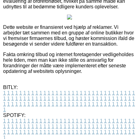
evaluering af ordreforløbet, hvilket på samme måde kan
udnyttes til at bedømme tidligere kunders oplevelser.
Dette website er finansieret ved hjælp af reklamer. Vi
arbejder tæt sammen med en gruppe af online butikker hvor
vi fremviser firmaernes tilbud, og høster kommission ifald de
besøgende vi sender videre fuldfører en transaktion.
Fakta omkring tilbud og internet foretagender vedligeholdes
hele tiden, men man kan ikke stille os ansvarlig for
forandringer der måtte være implementeret efter seneste
opdatering af websitets oplysninger.
BITLY:
1
1
1
1
1
1
1
1
1
1
1
1
1
1
1
1
1
1
1
1
1
1
1
1
1
1
1
1
1
1
1
1
1
1
1
1
1
1
1
1
1
1
1
1
1
1
1
1
1
1
1
1
1
1
1
1
1
1
1
1
1
1
1
1
1
1
1
1
1
1
1
1
1
1
1
1
1
1
1
1
1
1
1
1
1
1
1
1
1
1
1
1
1
1
1
1
1
1
1
1
SPOTIFY:
1
1
1
1
1
1
1
1
1
1
1
1
1
1
1
1
1
1
1
1
1
1
1
1
1
1
1
1
1
1
1
1
1
1
1
1
1
1
1
1
1
1
1
1
1
1
1
1
1
1
1
1
1
1
1
1
1
1
1
1
1
1
1
1
1
1
1
1
1
1
1
1
1
1
1
1
1
1
1
1
1
1
1
1
1
1
1
1
1
1
1
1
1
1
1
1
1
1
1
1