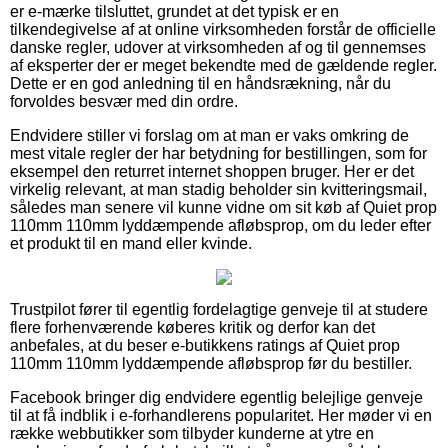
er e-mærke tilsluttet, grundet at det typisk er en
tilkendegivelse af at online virksomheden forstår de officielle
danske regler, udover at virksomheden af og til gennemses
af eksperter der er meget bekendte med de gældende regler.
Dette er en god anledning til en håndsrækning, når du
forvoldes besvær med din ordre.
Endvidere stiller vi forslag om at man er vaks omkring de
mest vitale regler der har betydning for bestillingen, som for
eksempel den returret internet shoppen bruger. Her er det
virkelig relevant, at man stadig beholder sin kvitteringsmail,
således man senere vil kunne vidne om sit køb af Quiet prop
110mm 110mm lyddæmpende afløbsprop, om du leder efter
et produkt til en mand eller kvinde.
Trustpilot fører til egentlig fordelagtige genveje til at studere
flere forhenværende køberes kritik og derfor kan det
anbefales, at du beser e-butikkens ratings af Quiet prop
110mm 110mm lyddæmpende afløbsprop før du bestiller.
Facebook bringer dig endvidere egentlig belejlige genveje
til at få indblik i e-forhandlerens popularitet. Her møder vi en
række webbutikker som tilbyder kunderne at ytre en