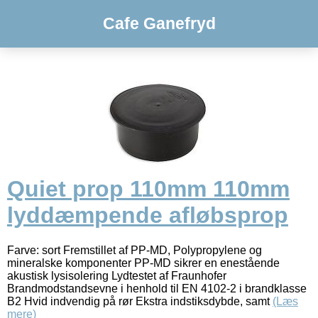
Cafe Ganefryd
Quiet prop 110mm 110mm
lyddæmpende afløbsprop
Farve: sort Fremstillet af PP-MD, Polypropylene og
mineralske komponenter PP-MD sikrer en enestående
akustisk lysisolering Lydtestet af Fraunhofer
Brandmodstandsevne i henhold til EN 4102-2 i brandklasse
B2 Hvid indvendig på rør Ekstra indstiksdybde, samt
(Læs
mere)