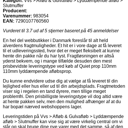
Kategori:
Vvs > Afløb & Gulvafløb > Lyddæmpende afløb >
Slutmuffer
Producent:
Varenummer:
983054
EAN:
7290107760560
Vurderet til
3.7
ud af 5 stjerner baseret på
45
anmeldelser
En hel del webbutikker i Danmark foreslår til alt held
alverdens fragtmuligheder. Et hit er i vore dage at få leveret
til et udleveringssted, hvor det er meget fleksibelt at kunne
hente din pakke når du har lyst. Fragtløsningen er altså
yderst bekvem, og i mange tilfælde desuden den mest
prisbevidste leveringstype ved køb af Quiet prop 110mm
110mm lyddæmpende afløbsprop.
Du kunne endvidere udse dig at vælge at få leveret til din
lejlighed eller hus eller ud til din arbejdsplads. Fragtmetoden
viser sig i regelen en tand dyrere, men tillige meget
problemfri. Den prisbilligste leveringstype vil dog altid være
at hente pakken selv, men den mulighed afhænger af at du
har bopæl nærved webshoppens lager.
Leveringstiden på Vvs > Afløb & Gulvafløb > Lyddæmpende
afløb > Slutmuffer kan vise sig at være virkelig central om vi
står og skal bruge dine nye varer med det samme, så af den