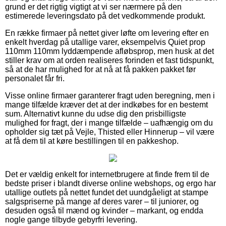
grund er det rigtig vigtigt at vi ser nærmere på den
estimerede leveringsdato på det vedkommende produkt.
En række firmaer på nettet giver løfte om levering efter en
enkelt hverdag på utallige varer, eksempelvis Quiet prop
110mm 110mm lyddæmpende afløbsprop, men husk at det
stiller krav om at orden realiseres forinden et fast tidspunkt,
så at de har mulighed for at nå at få pakken pakket før
personalet får fri.
Visse online firmaer garanterer fragt uden beregning, men i
mange tilfælde kræver det at der indkøbes for en bestemt
sum. Alternativt kunne du udse dig den prisbilligste
mulighed for fragt, der i mange tilfælde – uafhængig om du
opholder sig tæt på Vejle, Thisted eller Hinnerup – vil være
at få dem til at køre bestillingen til en pakkeshop.
Det er vældig enkelt for internetbrugere at finde frem til de
bedste priser i blandt diverse online webshops, og ergo har
utallige outlets på nettet fundet det uundgåeligt at stampe
salgspriserne på mange af deres varer – til juniorer, og
desuden også til mænd og kvinder – markant, og endda
nogle gange tilbyde gebyrfri levering.