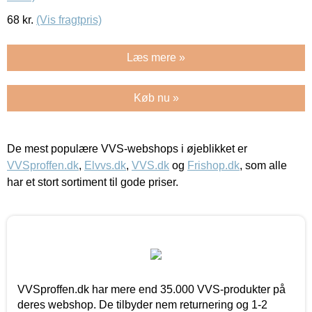
68
kr.
(Vis fragtpris)
Læs mere »
Køb nu »
De mest populære VVS-webshops i øjeblikket er
VVSproffen.dk
,
Elvvs.dk
,
VVS.dk
og
Frishop.dk
, som alle
har et stort sortiment til gode priser.
VVSproffen.dk har mere end 35.000 VVS-produkter på
deres webshop. De tilbyder nem returnering og 1-2